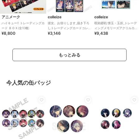
アニメーク
colleize
colleize
ハイキュー!! トレーディングカ
彼女、お借りします_描き下ろ
呪術廻戦 懐玉・玉折_トレーデ
ード ＢＯＸ(全10種)
しトレーディングカードコレ
ィングメモリーズアクリルカ
¥8,800
¥3,146
¥9,438
クション 【コンプリート
ード【コンプリートBOX／11個
BOX／11個入り】
入り】
もっとみる
今人気の缶バッジ