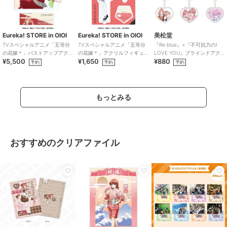
Eureka! STORE in OIOI
Eureka! STORE in OIOI
美松堂
TVスペシャルアニメ「五等分
TVスペシャルアニメ「五等分
『Re:blue』×『不可抗力のI
の花嫁＊」バストアップアク
の花嫁＊」アクリルフィギュ
LOVE YOU』ブラインドアク
¥5,500
¥1,650
¥880
リルメガスタンド 四葉
ア 五月
リルキーホルダー（全6種）
予約
予約
予約
もっとみる
おすすめのクリアファイル