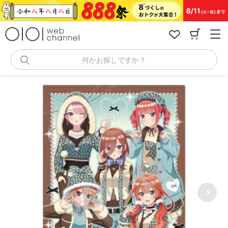
コ
ン
テ
ン
ツ
へ
何かお探しですか？
ス
キ
ッ
プ