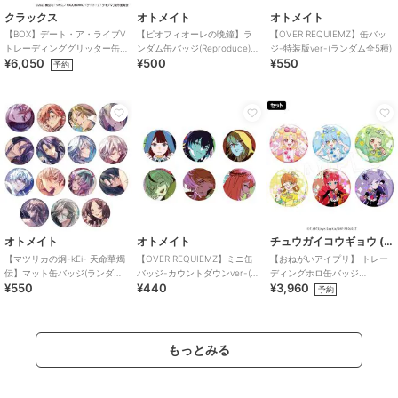
クラックス
オトメイト
オトメイト
【BOX】デート・ア・ライブV
【ピオフィオーレの晩鐘】ラ
【OVER REQUIEMZ】缶バッ
トレーディンググリッター缶
ンダム缶バッジ(Reproduce)
ジ-特装版ver-(ランダム全5種)
¥6,050
¥500
¥550
バッジ ゴシックドール
（ランダム全5種）
予約
オトメイト
オトメイト
チュウガイコウギョウ (Chugai Mining)
【マツリカの炯-kEi- 天命華燭
【OVER REQUIEMZ】ミニ缶
【おねがいアイプリ】 トレー
伝】マット缶バッジ(ランダム
バッジ-カウントダウンver-(ラ
ディングホロ缶バッジ
¥550
¥440
¥3,960
全15種)
ンダム全6種)
（1SET/6個入り）
予約
もっとみる