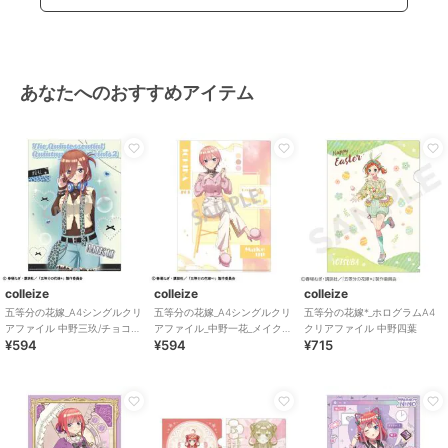
あなたへのおすすめアイテム
colleize
colleize
colleize
五等分の花嫁_A4シングルクリ
五等分の花嫁_A4シングルクリ
五等分の花嫁*_ホログラムA4
アファイル 中野三玖/チョコミ
アファイル_中野一花_メイクア
クリアファイル 中野四葉
¥594
¥594
¥715
ントGAL
ップ