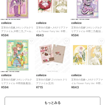
colleize
colleize
colleize
五等分の花嫁_A4シングルクリ
五等分の花嫁∽_A4クリアファ
五等分の花嫁*_A4シングルク
アファイル_中野二乃_アールヌ
イル Flower Fairy Ver. 中野五
リアファイル 中野二乃/配信者
¥594
¥643
¥594
ーヴォー
月
なりきり
colleize
colleize
colleize
五等分の花嫁*_A4シングルク
五等分の花嫁*_3 o'clock クリ
五等分の花嫁∽_A4クリアファ
リアファイル 中野四葉/配信者
アファイル(五月)
イル Flower Fairy Ver. 中野一
¥594
¥715
¥643
なりきり
花
もっとみる