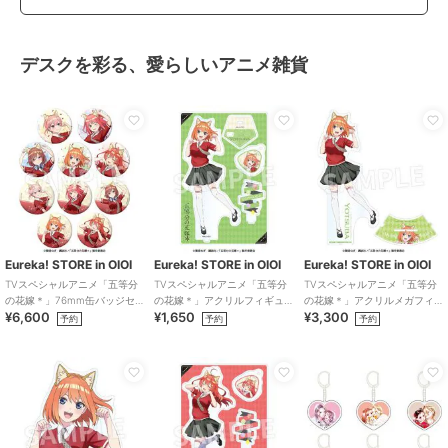
デスクを彩る、愛らしいアニメ雑貨
Eureka! STORE in OIOI
Eureka! STORE in OIOI
Eureka! STORE in OIOI
TVスペシャルアニメ「五等分
TVスペシャルアニメ「五等分
TVスペシャルアニメ「五等分
の花嫁＊」76mm缶バッジセ
の花嫁＊」アクリルフィギュ
の花嫁＊」アクリルメガフィ
¥6,600
¥1,650
¥3,300
ット
ア 四葉
ギュア 四葉
予約
予約
予約