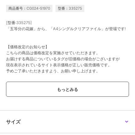
商品番号：CG024-51970
型番：335275
[型番:335275]
「五等分の花嫁」から、「A4シングルクリアファイル」が登場です!
【価格改定のお知らせ】
こちらの商品は価格改定を実施させていただきます。
お届けする商品についているタグが旧価格の場合がございますが
現在表示されているサイト表示価格が正しい販売価格です。
予めご了承いただきますよう、お願い申し上げます。
この商品は、不良品のみ返品を承ります
ブランド
colleize
ショップ
コレイズ
商品カテゴリ
すべてのその他アニメ・ゲーム系
サイズ
グッズ
／
その他アニメ・ゲーム
系グッズ