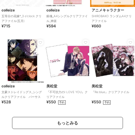
colleize
colleize
アニメキャラクター
五等分の花嫁*_3 o'clock クリ
銀魂_A4シングルクリアファイ
SHIROBAKO ランダムA4クリ
アファイル(五月)
ル_神楽
アファイル
¥715
¥594
¥660
colleize
美松堂
美松堂
文豪ストレイドッグス_シング
『不可抗力のI LOVE YOU』ク
『Re:blue』クリアファイル
ルクリアファイル バーサス
リアファイル
¥528
¥550
¥550
予約
予約
もっとみる