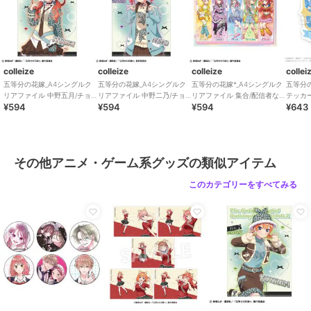
colleize
colleize
colleize
collei
五等分の花嫁_A4シングルク
五等分の花嫁_A4シングルク
五等分の花嫁*_A4シングルク
五等分
リアファイル 中野五月/チョ
リアファイル 中野二乃/チョ
リアファイル 集合/配信者な
テッカー
¥594
¥594
¥594
¥643
コミントGAL
コミントGAL
りきり
野三玖
その他アニメ・ゲーム系グッズの類似アイテム
このカテゴリーをすべてみる