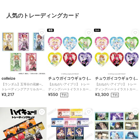
人気のトレーディングカード
colleize
チュウガイコウギョウ (Chugai Mining)
チュウガイコウギョウ (Chugai Mining)
【ランダム】五等分の花嫁∽_
【おねがいアイプリ】 トレー
【おねがいアイプリ】 トレー
トレーディングアクリルカー
ディングハートイラストカー
ディングハートイラストカー
¥3,217
¥550
¥3,300
ド 和装バニーver.【コンプリ
ド （ランダム全6種）
ド （1SET/6個入り）
予約
予約
ートBOX/5