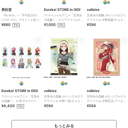
美松堂
Eureka! STORE in OIOI
colleize
『Re:blue』×『不可抗力のI
TVスペシャルアニメ「五等分
五等分の花嫁_A4シングルクリ
LOVE YOU』ブラインド缶バ
の花嫁＊」クリアファイル5種
アファイル 中野四葉/チョコミ
¥660
¥1,650
¥594
ッジ（全6種）
セット
ントGAL
予約
予約
Eureka! STORE in OIOI
colleize
colleize
TVスペシャルアニメ「五等分
五等分の花嫁_A4シングルクリ
五等分の花嫁_A4シングルクリ
の花嫁＊」2L判ブロマイドセ
アファイル 中野一花/チョコミ
アファイル_中野五月_アールヌ
¥4,400
¥594
¥594
ット
ントGAL
ーヴォー
予約
もっとみる