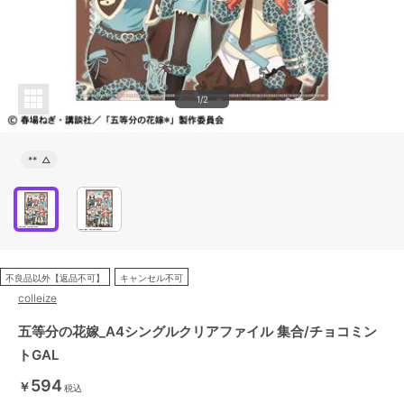
1/2
**
△
不良品以外【返品不可】
キャンセル不可
colleize
五等分の花嫁_A4シングルクリアファイル 集合/チョコミン
トGAL
594
￥
税込