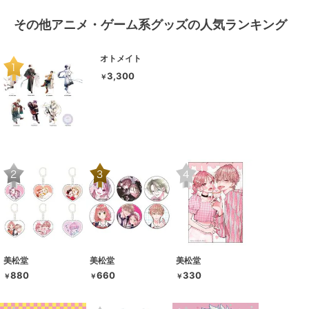
その他アニメ・ゲーム系グッズの人気ランキング
オトメイト
3,300
￥
美松堂
美松堂
美松堂
880
660
330
￥
￥
￥