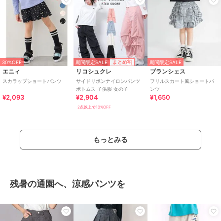
期間限定SALE
まとめ割
30%OFF
期間限定SALE
エニィ
リコシュクレ
ブランシェス
スカラップショートパンツ
サイドリボンナイロンパンツ
フリルスカート風ショートパ
ボトムス 子供服 女の子
ンツ
¥2,093
¥2,904
¥1,650
2点以上で10%OFF
もっとみる
残暑の通園へ、涼感パンツを