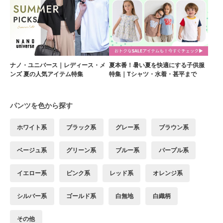
ナノ・ユニバース｜レディース・メ
夏本番！暑い夏を快適にする子供服
ンズ 夏の人気アイテム特集
特集｜Tシャツ・水着・甚平まで
パンツを色から探す
ホワイト系
ブラック系
グレー系
ブラウン系
ベージュ系
グリーン系
ブルー系
パープル系
イエロー系
ピンク系
レッド系
オレンジ系
シルバー系
ゴールド系
白無地
白織柄
その他