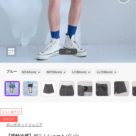
1/19
ブルー
S(140cm)
×
M(150cm)
×
L(160cm)
×
LL(165cm)
×
さらに値下げ
50%OFF
ポンポネットジュニア
【接触冷感】デニムショートパンツ