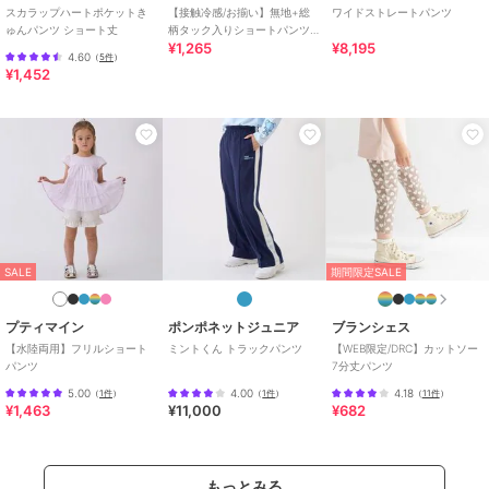
スカラップハートポケットき
【接触冷感/お揃い】無地+総
ワイドストレートパンツ
ゅんパンツ ショート丈
柄タック入りショートパンツ
¥1,265
¥8,195
(90~130cm)
4.60
（
5件
）
¥1,452
SALE
期間限定SALE
プティマイン
ポンポネットジュニア
ブランシェス
【水陸両用】フリルショート
ミントくん トラックパンツ
【WEB限定/DRC】カットソー
パンツ
7分丈パンツ
5.00
4.00
4.18
（
1件
）
（
1件
）
（
11件
）
¥1,463
¥11,000
¥682
もっとみる