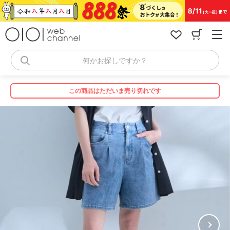
コ
ン
テ
ン
ツ
へ
何かお探しですか？
ス
キ
ッ
この商品はただいま売り切れです
プ