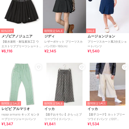
60%OFF
期間限定SALE
SALE
メゾピアノジュニア
ジディ
ムージョンジョン
【吸水速乾・耐塩素加工】ウ
レザーポケット プリーツスカ
プリーツスカート風3分丈ショ
エストリブプリーツショート
パン(130~160cm)
ートパンツ
¥6,116
¥2,145
¥1,540
パンツ
期間限定SALE
期間限定SALE
期間限定SALE
レピピ アルマリオ
イッカ
イッカ
repipi armario キッズ センタ
【親子おそろい】さらっとプ
【親子コーデ】カットプリー
ープリーツジャージパンツ
リーツワイドパンツ
ツワイドパンツ（120?
¥1,347
¥1,841
¥1,534
（120~160cm）
160cm）