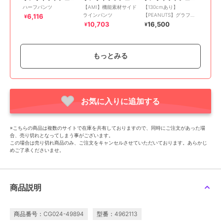
ハーフパンツ
【AMI】機能素材サイド
【130cmあり】
ラインパンツ
【PEANUTS】グラフィ
6,116
¥
ックデニムペインターパ
10,703
16,500
¥
¥
ンツ
もっとみる
お気に入りに追加する
50%OFF
50%OFF
SALE
ポンポネットジュニア
ポンポネットジュニア
ポンポネットジュニア
【130cmあり】デニムカ
サスペンダーつき釦ワイ
【撥水】カーゴパンツ
※こちらの商品は複数のサイトで在庫を共有しておりますので、同時にご注文があった場
ーゴパンツ
ドパンツ
6,116
¥
合、売り切れとなってしまう事がございます。
8,195
8,195
¥
¥
この場合は売り切れ商品のみ、ご注文をキャンセルさせていただいております。あらかじ
めご了承くださいませ。
商品説明
商品番号：CG024-49894
型番：4962113
30%OFF
50%OFF
50%OFF