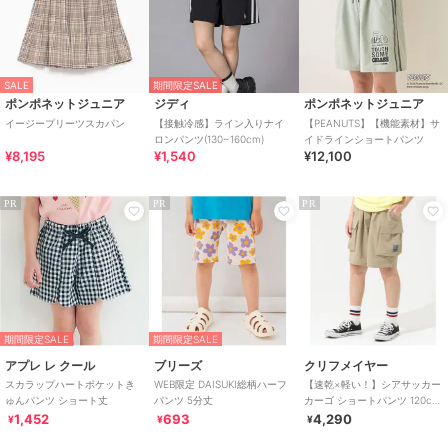
SALE
期間限定SALE
ポンポネットジュニア
ジディ
ポンポネットジュニア
イージープリーツスカパン
【接触冷感】ライン入りナイ
【PEANUTS】【機能素材】サ
ロンパンツ(130~160cm)
イドラインショートパンツ
¥8,195
¥1,540
¥12,100
PR
PR
PR
期間限定SALE
期間限定SALE
アプレ レ クール
ブリーズ
クリフメイヤー
スカラップハートポケットき
WEB限定 DAISUKI総柄ハーフ
【速乾×軽い！】シアサッカー
ゅんパンツ ショート丈
パンツ 5分丈
カーゴ ショートパンツ 120cm
～170cm
1,452
693
4,290
¥
¥
¥