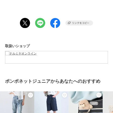
商品カテゴリ
すべてのパンツ
／
パンツ
50%OFF
ポンポネットジュニア
ポンポネットジュニア
ポンポネットジュニア
性別タイプ
ガールズ
ワイドストレートパンツ
ミントくん トラックパ
ナカムラくん トラック
すべてのパンツ
／
パンツ
ンツ
パンツ
8,195
¥
11,000
11,000
¥
¥
カラー
ブルー、グレー
サイズ
4サイズ展開
素材
綿78%
ナイロン20%
取扱いショップ
ポリウレタン2%
商品のお取り扱い方法
お手入れ
洗濯方法は商品タグをご確認くだ
SALE
SALE
さい
ポンポネットジュニア
ポンポネットジュニア
ポンポネットジュニア
【PEANUTS】【機能素
【130cmあり】サスつき
【130cmあり】ベルトつ
原産国
中国
材】サイドラインショー
ワイドパンツ
きバレルシルエットパン
ポンポネットジュニアからあなたへのおすすめ
トパンツ
ツ
12,100
8,195
8,195
¥
¥
¥