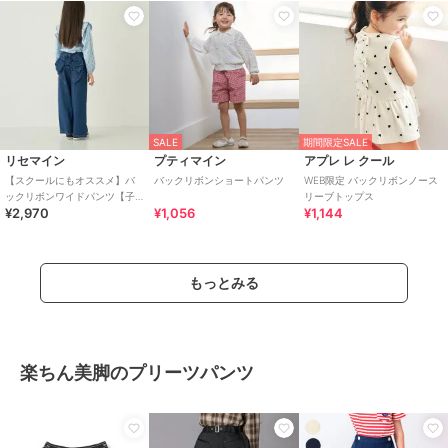
SALE
期間限定SALE
リセマイン
プティマイン
アプレ レ クール
【スクールにもオススメ】バ
バックリボンショートパンツ
WEB限定 バックリボンノース
ックリボンワイドパンツ【子
リーブトップス
¥2,970
¥1,056
¥1,144
供服】【キッズ】【女の子】
もっとみる
楽ちん美脚のプリーツパンツ