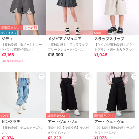
期間限定SALE
まとめ割
¥500ｸｰﾎﾟﾝ
50%OFF
ジディ
メゾピアノジュニア
スラップスリップ
【接触冷感】ダメージショー
【接触冷感】キラキララップ
【らくのび/接触冷感】ポケッ
トパンツ(130~160cm)
プリーツショートパンツ
トプリント選べるカラフルツ
¥3,168
¥16,390
¥1,045
（2WAY）
イルハーフパンツ(80~130cm)
2点以上で10%OFF
SALE
期間限定SALE
期間限定SALE
ピンクラテ
アー・ヴェ・ヴェ
アー・ヴェ・ヴェ
【接触冷感】デニムカーゴパ
[140-150]【接触冷感】サス付
[120-130]【接触冷感】サス付
ンツ
きワイドパンツ
きワイドパンツ
¥1,974
¥2,223
¥1,975