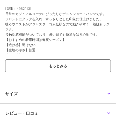
ポンポネットジュニア
ポンポネットジュニア
ポンポネットジュニア
[型番：4962113]
【130cmあり】【GOOD
【130cmあり】【GOOD
イージーガウチョパンツ
日常のカジュアルコーデにぴったりなデニムショートパンツです。
PRICE】カットソーデニ
PRICE】【水陸両用】タ
8,195
¥
ムショートパンツ
フタショートパンツ
6,853
4,895
フロントにタックを入れ、すっきりとした印象に仕上げました。
¥
¥
後ろウエストがアジャスターゴム仕様なので動きやすく、着脱もラク
ラク。
接触冷感機能がついており、暑い日でも快適なはき心地です。
【おすすめの着用時期は春夏シーズン】
【透け感】透けない
【生地の厚さ】普通
【伸縮性】あり
60%OFF
SALE
【裏地】なし
【ポケット】あり
ポンポネットジュニア
ポンポネットジュニア
ポンポネットジュニア
【アジャスター】あり
デニムパンツ
コーデュロイワイドパン
イージープリーツスカパ
ツ
ン
6,556
¥
15,290
8,195
新着
¥
¥
ブルー：モデル身長：157cm 着用サイズ：L(160cm)
グレー：モデル身長：157cm 着用サイズ：L(160cm)
サイズ
ブランド
ポンポネットジュニア
ショップ
ナルミヤオンライン
レビュー・口コミ