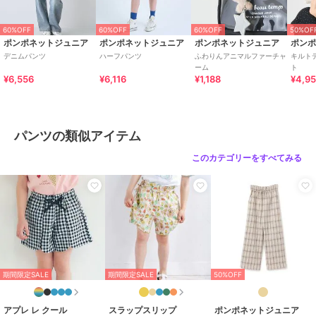
60%OFF
60%OFF
60%OFF
50%OF
ポンポネットジュニア
ポンポネットジュニア
ポンポネットジュニア
ポン
デニムパンツ
ハーフパンツ
ふわりんアニマルファーチャ
キルト
ーム
ト
¥6,556
¥6,116
¥1,188
¥4,9
パンツの類似アイテム
このカテゴリーをすべてみる
期間限定SALE
期間限定SALE
50%OFF
アプレ レ クール
スラップスリップ
ポンポネットジュニア