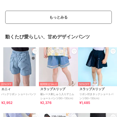
もっとみる
動くたび愛らしい、甘めデザインパンツ
20%OFF
期間限定SALE
50%OFF
エニィ
スラップスリップ
スラップスリップ
バックリボン ショートパンツ
裾レース刺しゅう入りデニム
リボン付きタックショートパ
ショートパンツ(90~130cm)
ンツ(90~130cm)
¥2,952
¥2,376
¥1,485