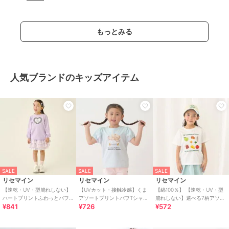
分丈カプリパンツ【子供
もっとみる
人気ブランドのキッズアイテム
SALE
SALE
SALE
リセマイン
リセマイン
リセマイン
【速乾・UV・型崩れしない】
【UVカット・接触冷感】くま
【綿100％】 【速乾・UV・型
ハートプリントふわっとパフ
アソートプリントパフTシャツ
崩れしない】選べる7柄アソー
¥841
¥726
¥572
スリーブＴシャツ【子供服】
【子供服】【キッズ】【女の
トプリントTシャツ【子供服】
【キッズ】【女の子】
子】
【キッズ】【