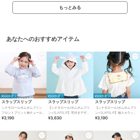
もっとみる
あなたへのおすすめアイテム
¥500ｸｰﾎﾟﾝ
¥500ｸｰﾎﾟﾝ
¥500ｸｰﾎﾟﾝ
スラップスリップ
スラップスリップ
スラップスリップ
シナモロールポムポムプリン
【シナモロール/ポムポムプリ
【シナモロール/ポムポムプリ
フロントプリント袖チュールT
ン×SLAPSLIP】耳付きデザイ
ン×SLAPSLIP】袖スカラップ
¥3,190
¥3,630
¥3,190
シャツ(80~130cm)
ンパーカー(90~130cm)
耳付きセーラー襟風Tシャツ
(90~13