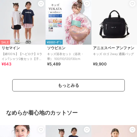
SALE
¥888ｸｰﾎﾟﾝ
リセマイン
ソウビエン
アニエスベー アンファン
【綿100％】【ヘビロテ】Aラ
キッズ浴衣セット（浴衣・
キッズ ロゴ 2way 通園バッグ
インTシャツ2枚セット【子供
帯） 100/110/120/130cm
¥643
¥5,489
¥9,900
服】【キッズ】【女の子】
もっとみる
なめらか着心地のカットソー