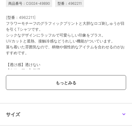
商品番号：CG024-49890
型番：4962211
20%OFF
20%OFF
ポンポネットジュニア
ポンポネットジュニア
ポンポネットジュニア
[型番：4962211]
ミントくんキラキラスト
ダブルカラーレイヤード
【AMI】レイヤード風セ
フラワーモチーフのグラフィックプリントと大胆なロゴ刺しゅうが目
ーンTシャツ
トップス
ットアップ
9,790
9,592
15,840
を引くTシャツです。
¥
¥
¥
シックなデザインにラッフルで可愛らしい印象をプラス。
UVカットと遮熱、接触冷感などうれしい機能がついています。
落ち着いた雰囲気なので、柄物や個性的なアイテムを合わせるのがお
すすめです。
【透け感】透けない
【生地の厚さ】普通
20%OFF
50%OFF
50%OFF
【伸縮性】あり
【裏地】なし
ポンポネットジュニア
ポンポネットジュニア
ポンポネットジュニア
【ポケット】なし
【大人気カラー再入
【AMI】ペプラムプルオ
フードラインパーカ
荷！】【130cmあり】
ーバー
5,995
¥
【アジャスター】なし
【TOM AND JERRY】変
8,712
6,545
¥
¥
形Tシャツ
アイボリー：モデル身長：152cm 着用サイズ：L(160cm)
黒：モデル身長：152cm 着用サイズ：L(160cm)
サイズ