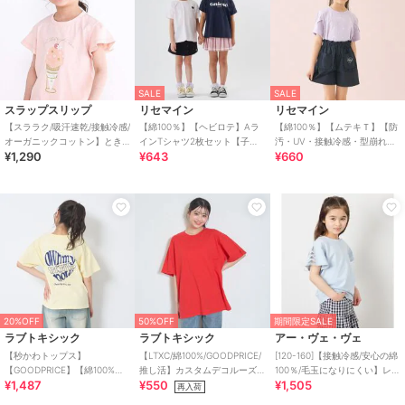
SALE
SALE
スラップスリップ
リセマイン
リセマイン
【スララク/吸汗速乾/接触冷感/
【綿100％】【ヘビロテ】Aラ
【綿100％】【ムテキＴ】【防
オーガニックコットン】とき
インTシャツ2枚セット【子供
汚・UV・接触冷感・型崩れし
¥1,290
¥643
¥660
めき女の子半袖Tシャツ
服】【キッズ】【女の子】
ない】タックスリーブアソー
(80~130cm)
ト総柄Ｔシャツ【
20%OFF
50%OFF
期間限定SALE
ラブトキシック
ラブトキシック
アー・ヴェ・ヴェ
【秒かわトップス】
【LTXC/綿100%/GOODPRICE/
[120-160]【接触冷感/安心の綿
【GOODPRICE】【綿100%】
推し活】カスタムデコルーズ
100％/毛玉になりにくい】レー
¥1,487
¥550
¥1,505
バックハートロゴ刺しゅう半
半T
スアップスリーブTシャツ
再入荷
袖T