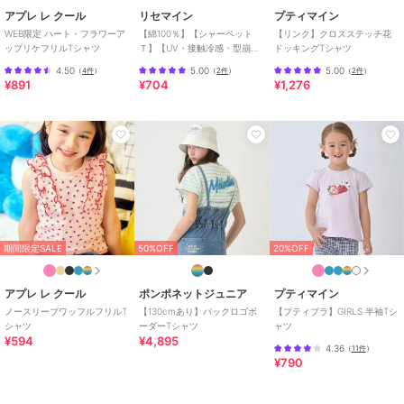
アプレ レ クール
リセマイン
プティマイン
WEB限定 ハート・フラワーア
【綿100％】【シャーベット
【リンク】クロスステッチ花
ップリケフリルTシャツ
Ｔ】【UV・接触冷感・型崩れ
ドッキングTシャツ
しない】選べる７パターンア
4.50
5.00
5.00
（
4件
）
（
2件
）
（
2件
）
ソートＴシャツ【子
50%OFF
30%OFF
¥891
¥704
¥1,276
ポンポネットジュニア
ポンポネットジュニア
ポンポネットジュニア
【PEANUTS】【接触冷
【130cmあり】バックロ
【GOOD PRICE】
感】アソート変形プルオ
ゴボーダーTシャツ
【130cmあり】【吸水速
ーバー
乾】グラフィック長袖T
11,000
4,895
3,773
¥
¥
¥
シャツ
期間限定SALE
50%OFF
20%OFF
SALE
アプレ レ クール
ポンポネットジュニア
プティマイン
ポンポネットジュニア
ノースリーブワッフルフリルT
【130cmあり】バックロゴボ
【プティプラ】GIRLS 半袖Tシ
シャツ
ーダーTシャツ
ャツ
らくがき刺しゅうラガー
¥594
¥4,895
シャツ
4.36
（
11件
）
5,995
¥
¥790