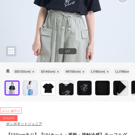
1/17
黒
SS(130cm)
×
S(140cm)
×
M(150cm)
×
L(160cm)
×
LL(165cm)
×
さらに値下げ
50%OFF
ポンポネットジュニア
【130cmあり】【UVカット・遮熱・接触冷感】ラッフルグ