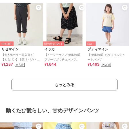
10%OFF
期間限定SALE
SALE
リセマイン
イッカ
プティマイン
【大人気カラー再入荷！】
【イージーケア／接触冷感】
【接触冷感】ちびフリルショ
【ともパン】【防汚・UV・接
プリーツガウチョパンツ
ートパンツ
¥1,287
¥1,644
¥1,463
触冷感】裾ラウンドフリル７
（120?160cm）【UVカット／
再入荷
再入荷
分丈カプリパンツ【子供
親子コーデ】
もっとみる
動くたび愛らしい、甘めデザインパンツ