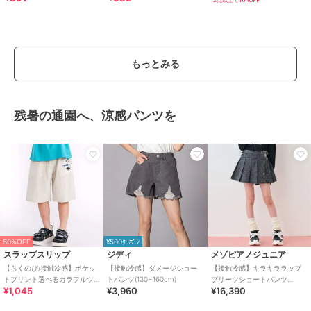
2点以上で10%OFF
もっとみる
残暑の通園へ、涼感パンツを
50%OFF
¥500ｸｰﾎﾟﾝ
スラップスリップ
ジディ
メゾピアノジュニア
【らくのび/接触冷感】ポケッ
【接触冷感】ダメージショー
【接触冷感】キラキララップ
トプリント選べるカラフルツ
トパンツ(130~160cm)
プリーツショートパンツ
¥1,045
¥3,960
¥16,390
イルハーフパンツ(80~130cm)
（2WAY）