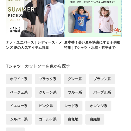
ナノ・ユニバース｜レディース・メ
夏本番！暑い夏を快適にする子供服
ンズ 夏の人気アイテム特集
特集｜Tシャツ・水着・甚平まで
Tシャツ・カットソーを色から探す
ホワイト系
ブラック系
グレー系
ブラウン系
ベージュ系
グリーン系
ブルー系
パープル系
イエロー系
ピンク系
レッド系
オレンジ系
シルバー系
ゴールド系
白無地
白織柄