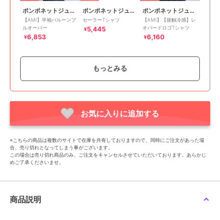
ポンポネットジュニア
ポンポネットジュニア
ポンポネットジュニア
【AMI】半袖バルーンプ
セーラーTシャツ
【AMI】【接触冷感】レ
ルオーバー
オパードロゴTシャツ
5,445
¥
6,853
6,160
¥
¥
もっとみる
お気に入りに追加する
50%OFF
50%OFF
50%OFF
ポンポネットジュニア
ポンポネットジュニア
ポンポネットジュニア
【130cmあり】袖取り外
【UVカット・遮熱・接
【130cmあり】【接触冷
※こちらの商品は複数のサイトで在庫を共有しておりますので、同時にご注文があった場
しロゴTシャツ
触冷感】転写ロゴTシャ
感】レースモチーフ刺し
合、売り切れとなってしまう事がございます。
ツ
ゅうTシャツ
5,995
4,345
5,445
¥
¥
¥
この場合は売り切れ商品のみ、ご注文をキャンセルさせていただいております。あらかじ
めご了承くださいませ。
商品説明