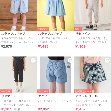
50%OFF
SALE
スラップスリップ
スラップスリップ
リセマイン
キラキラプリント裾スカラッ
リボンアイス裾プリントスカ
【大人気カラー再入荷】【と
プリボン付きショートパンツ
パン(90~130cm)
もパン】裾スカラップ7分丈カ
¥2,970
¥1,485
¥1,309
(90~130cm)
プリパンツ【子供服】【キッ
ズ】【女の子】
10%OFF
20%OFF
期間限定SALE
リセマイン
エニィ
アプレ レ クール
【大人気カラー再入荷！】
バックリボン ショートパンツ
スカラップハートポケットき
【ともパン】【防汚・UV・接
ゅんパンツ ショート丈
¥1,287
¥2,952
¥1,452
触冷感】裾ラウンドフリル７
再入荷