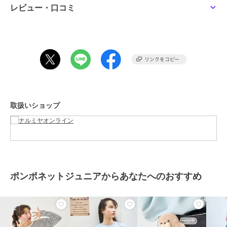
ブランド
ポンポネットジュニア
レビュー・口コミ
ショップ
ナルミヤオンライン
30%OFF
商品カテゴリ
トップス
／
Tシャツ・カットソ
ポンポネットジュニア
ポンポネットジュニア
ポンポネットジュニア
ー
ナカムラくんキラキラス
【130cmあり】【吸水速
エッフェルロゴロングT
トーンTシャツ
乾】シアースリーブトッ
シャツ
性別タイプ
ガールズ
プス
9,790
6,853
10,890
¥
¥
¥
トップス
／
Tシャツ・カットソ
ー
カラー
黒、アイボリー
取扱いショップ
サイズ
5サイズ展開
素材
本体：綿100%
別布：ポリエステル100%
商品のお取り扱い方法
ポンポネットジュニア
ポンポネットジュニア
ポンポネットジュニア
お手入れ
洗濯方法は商品タグをご確認くだ
ナカムラくん 袖アップ
ナカムラくんキラキラス
【PEANUTS】【接触冷
リケTシャツ
さい
トーンTシャツ【100】
感】グラフィックレギュ
ポンポネットジュニアからあなたへのおすすめ
ラーTシャツ
8,690
7,590
9,900
¥
¥
¥
原産国
中国