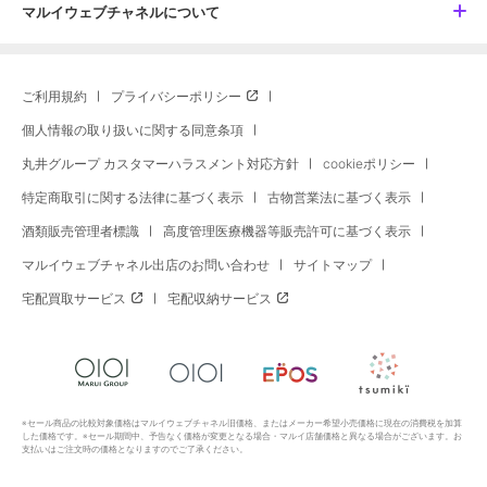
マルイウェブチャネルについて
ご利用規約
プライバシーポリシー
個人情報の取り扱いに関する同意条項
丸井グループ カスタマーハラスメント対応方針
cookieポリシー
特定商取引に関する法律に基づく表示
古物営業法に基づく表示
酒類販売管理者標識
高度管理医療機器等販売許可に基づく表示
マルイウェブチャネル出店のお問い合わせ
サイトマップ
宅配買取サービス
宅配収納サービス
※セール商品の比較対象価格はマルイウェブチャネル旧価格、またはメーカー希望小売価格に現在の消費税を加算
した価格です。※セール期間中、予告なく価格が変更となる場合・マルイ店舗価格と異なる場合がございます。お
支払いはご注文時の価格となりますのでご了承ください。