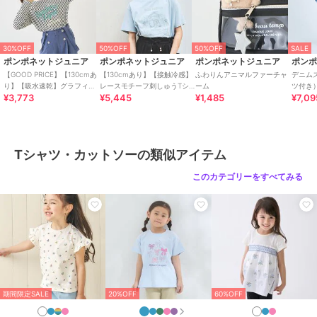
20%OFF
30%OFF
50%OFF
50%OFF
SALE
ポンポネットジュニア
ポンポネットジュニア
ポンポネットジュニア
ポン
ポンポネットジュニア
ポンポネットジュニア
ポンポネットジュニア
【GOOD PRICE】【130cmあ
【130cmあり】【接触冷感】
ふわりんアニマルファーチャ
デニム
【大人気商品再入荷！】
ネックレスロゴトップス
ミントくん 袖アップリ
り】【吸水速乾】グラフィッ
レースモチーフ刺しゅうTシ
ーム
ツ付き
【130cmあり】【TOM
ケTシャツ
15,290
¥
¥3,773
¥5,445
¥1,485
¥7,09
ク長袖Tシャツ
ャツ
AND JERRY】Big Tシャ
7,832
8,690
¥
¥
ツ
Tシャツ・カットソーの類似アイテム
このカテゴリーをすべてみる
ポンポネットジュニア
ポンポネットジュニア
ポンポネットジュニア
ミントくん トラックジ
ナカムラくん トラック
【PEANUTS】【接触冷
ャケット
ジャケット
感】袖取り外しTシャツ
16,500
16,500
12,100
¥
¥
¥
期間限定SALE
20%OFF
60%OFF