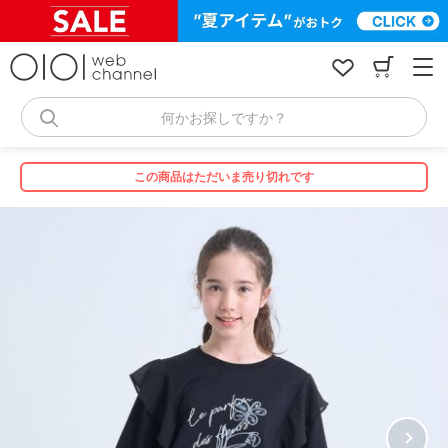
コ
ン
テ
ン
ツ
へ
何かお探しですか？
ス
キ
ッ
この商品はただいま売り切れです
プ