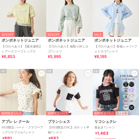
30%OFF
50%OFF
SALE
ポンポネットジュニア
ポンポネットジュニア
ポンポネットジュニア
【130cmあり】【吸水速乾】
【130cmあり】袖取り外しロ
【130cmあり】長袖シャツ×フ
シアースリーブトップス
ゴTシャツ
ォトロゴTシャツ
¥6,853
¥5,995
¥8,195
PR
PR
PR
期間限定SALE
期間限定SALE
期間限定SALE
まとめ割
アプレ レ クール
ブランシェス
リコシュクレ
WEB限定 ハート・フラワーア
【WEB限定/DRC】ポケット半
肩あきTシャツ
ップリケフリルTシャツ
袖Tシャツ
1,463
¥
891
682
¥
¥