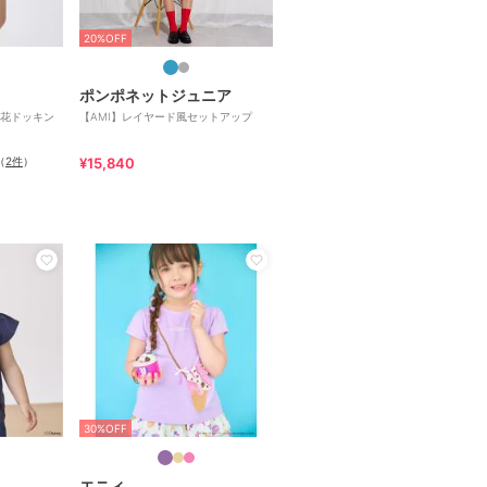
20%OFF
ポンポネットジュニア
花ドッキン
【AMI】レイヤード風セットアップ
（
2件
）
¥15,840
30%OFF
エニィ