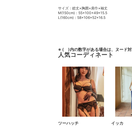
サイズ：総丈×胸囲×肩巾×袖丈
M(150cm)：55×100×49×15.5
L(160cm)：58×106×52×16.5
※ ( )内の数字がある場合は、ヌード
人気コーディネート
ツーハッチ
イッカ