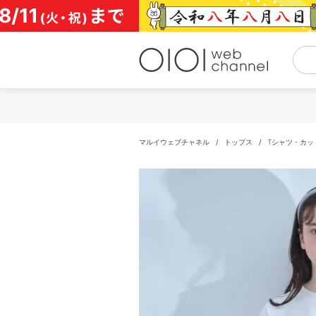
コ
ン
テ
ン
ツ
へ
ス
キ
ッ
プ
マルイウェブチャネル
/
トップス
/
Tシャツ・カッ