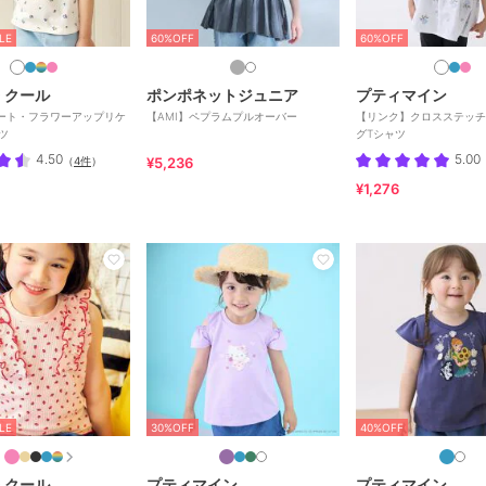
LE
60%OFF
60%OFF
 クール
ポンポネットジュニア
プティマイン
ハート・フラワーアップリケ
【AMI】ペプラムプルオーバー
【リンク】クロスステッチ
ツ
グTシャツ
4.50
5.00
（
4件
）
¥5,236
¥1,276
LE
30%OFF
40%OFF
 クール
プティマイン
プティマイン