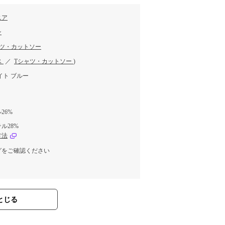
ニア
ン
ャツ・カットソー
ス
／
Tシャツ・カットソー
)
イト ブルー
26%
ル28%
方法
グをご確認ください
とじる