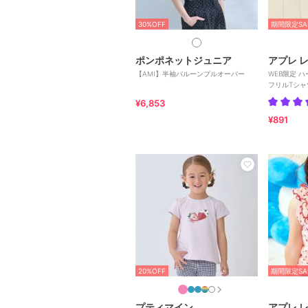
30%OFF
期間限定SA
ポンポネットジュニア
アプレ レ
【AMI】半袖バルーンプルオーバー
WEB限定 
フリルTシャ
¥6,853
¥891
20%OFF
期間限定SA
プティマイン
アプレ レ