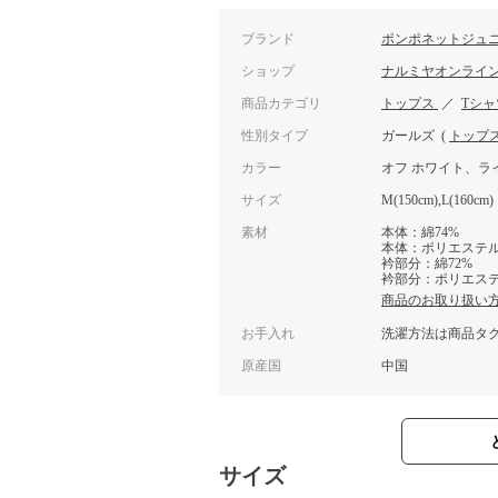
ブランド
ポンポネットジュ
ショップ
ナルミヤオンライ
商品カテゴリ
トップス
／
Tシ
性別タイプ
ガールズ
(
トップ
カラー
オフ ホワイト、ラ
サイズ
M(150cm),L(160cm)
素材
本体：綿74%
本体：ポリエステル
衿部分：綿72%
衿部分：ポリエステ
商品のお取り扱い
お手入れ
洗濯方法は商品タ
原産国
中国
サイズ