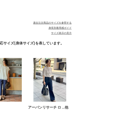
過去注文商品のサイズを参照する
身長別着用感ガイド
サイズ表示の見方
対応サイズ[身体サイズ]を表しています。
アーバンリサーチ ロ …他