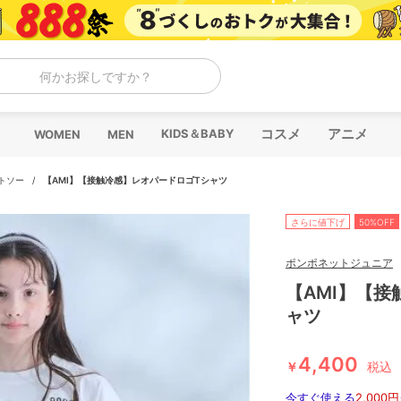
何かお探しですか？
コスメ
アニメ
KIDS＆BABY
WOMEN
MEN
トソー
/
【AMI】【接触冷感】レオパードロゴTシャツ
さらに値下げ
50%OFF
ポンポネットジュニア
【AMI】【
ャツ
4,400
￥
税込
今すぐ使える
2,000円