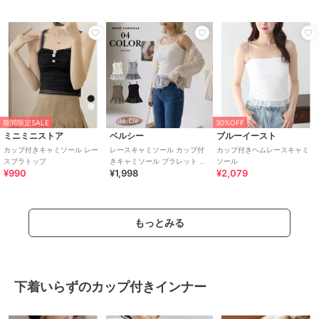
期間限定SALE
30%OFF
ミニミニストア
ベルシー
ブルーイースト
カップ付きキャミソール レー
レースキャミソール カップ付
カップ付きヘムレースキャミ
スブラトップ
きキャミソール ブラレット イ
ソール
¥990
¥1,998
¥2,079
ンナーキャミソール 重ね着 韓
国
もっとみる
下着いらずのカップ付きインナー