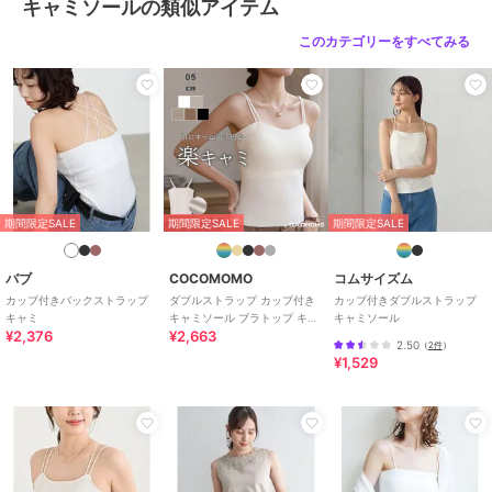
キャミソールの類似アイテム
このカテゴリーをすべてみる
期間限定SALE
期間限定SALE
期間限定SALE
バブ
COCOMOMO
コムサイズム
カップ付きバックストラップ
ダブルストラップ カップ付き
カップ付きダブルストラップ
キャミ
キャミソール ブラトップ キャ
キャミソール
¥2,376
¥2,663
ミ インナー ナローストラップ
2.50
（
2件
）
リブ
¥1,529