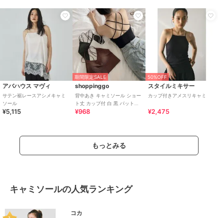
期間限定SALE
50%OFF
アバハウス マヴィ
shoppinggo
スタイルミキサー
サテン裾レースアシメキャミ
背中あき キャミソール ショー
カップ付きアメスリキャミ
ソール
ト丈 カップ付 白 黒 パット付
¥5,115
¥968
¥2,475
バックオープン バッククロス
もっとみる
キャミソールの人気ランキング
コカ