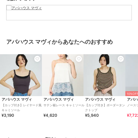
サイズ
F
素材
ホワイト・ブラック：ポリエステ
ル63% レーヨン29% ポリウレタン
8% ライトグレー：ポリエステル6
6% レーヨン27% ポリウレタン7%
アバハウス マヴィからあなたへのおすすめ
商品のお取り扱い方法
原産国
中国
10%OF
アバハウス マヴィ
アバハウス マヴィ
アバハウス マヴィ
アバハ
【カップ付き】レイヤード風
サテン裾レース キャミソール
【カップ付き】ボーダータン
ノース
キャミソール
クトップ
¥3,190
¥4,620
¥5,940
¥7,72