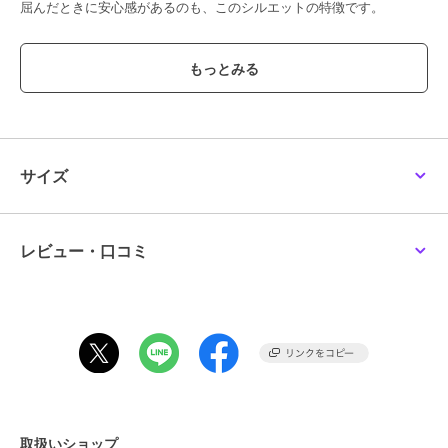
屈んだときに安心感があるのも、このシルエットの特徴です。
カップは取り外しが可能なので、その時のトップスに合わせてお好み
のホールド感に調整したり、通常のインナーとして着用したりと、汎
用性の高い一枚です。
【styling】
シャツやカーディガンをサッと織るだけで、大人の抜け感あるスタイ
リングに。
サイズ
ボトムスのバリエーションも問わず、合わせやすいデザインと素材感
です。
レビュー・口コミ
ブランド
アバハウス マヴィ
ショップ
アバハウス マヴィ
商品カテゴリ
トップス
／
キャミソール
性別タイプ
レディース
トップス
／
キャミソール
カラー
ライトグレー、ホワイト、ブラッ
ク
取扱いショップ