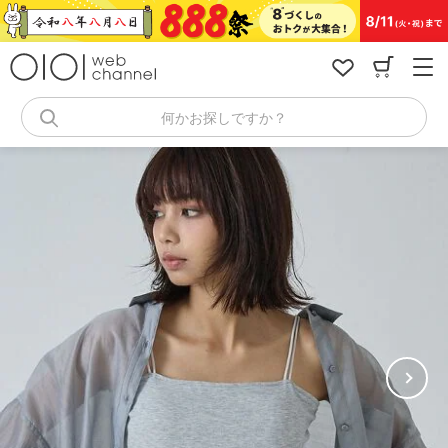
コ
ン
テ
ン
ツ
へ
何かお探しですか？
ス
キ
ッ
プ