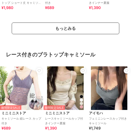
トップ ショート丈 キャミソー
付き
きインナー夏服
¥1,980
¥689
¥1,390
ル ナローストラップ ノンワイ
ヤー
もっとみる
レース付きのブラトップキャミソール
期間限定SALE
期間限定SALE
ミニミニストア
ミニミニストア
アイモハ
キャミソール 総レース カップ
レースキャミソールカップ付
フェミニンレースカップ付き
付き
きインナー夏服
キャミソール
¥689
¥1,390
¥1,749