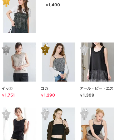
1,490
￥
イッカ
コカ
アール・ピー・エス
1,751
1,290
1,399
￥
￥
￥