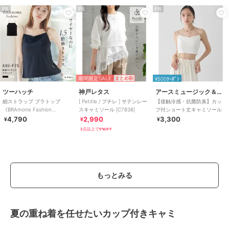
PR
PR
PR
期間限定SALE
まとめ割
¥500ｸｰﾎﾟﾝ
ツーハッチ
神戸レタス
アースミュージック＆エコロジー
細ストラップ ブラトップ
[ Petitle / プチレ ] サテンレー
【接触冷感・抗菌防臭】カッ
《BRAmone Fashion
スキャミソール [C7838]
プ付ショート丈キャミソール
Glamorous》
4,790
2,990
3,300
¥
¥
¥
2点以上で5%OFF
もっとみる
夏の重ね着を任せたいカップ付きキャミ