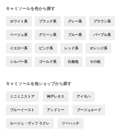
キャミソールを色から探す
ホワイト系
ブラック系
グレー系
ブラウン系
ベージュ系
グリーン系
ブルー系
パープル系
イエロー系
ピンク系
レッド系
オレンジ系
シルバー系
ゴールド系
白無地
その他
キャミソールを他ショップから探す
ミニミニストア
神戸レタス
アイモハ
ブルーイースト
アンドミー
ブージュルード
ルージュ・ヴィフ ラクレ
ツーハッチ