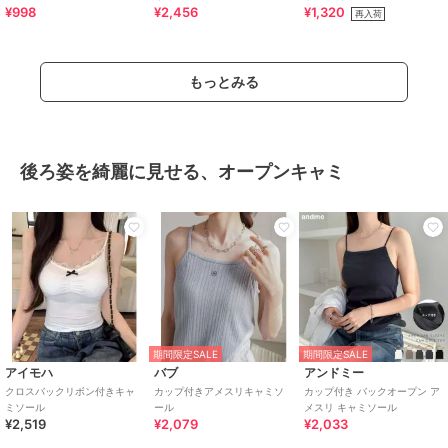
¥998
¥2,456
¥1,320
再入荷
もっとみる
後ろ姿を綺麗に見せる、オープンキャミ
期間限定SALE
期間限定SALE
アイモハ
バブ
アンドミー
クロスバックリボン付きキャ
カップ付きアメスリキャミソ
カップ付き バックオープン ア
ミソール
ール
メスリ キャミソール
¥2,519
¥2,079
¥2,033