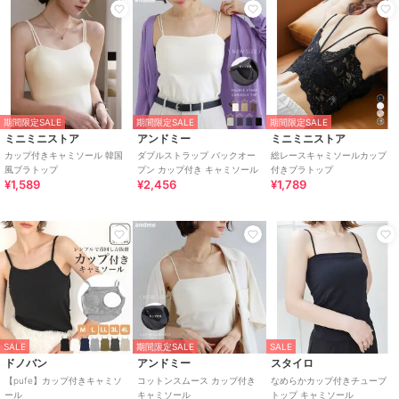
期間限定SALE
期間限定SALE
期間限定SALE
ミニミニストア
アンドミー
ミニミニストア
カップ付きキャミソール 韓国
ダブルストラップ バックオー
総レースキャミソールカップ
風ブラトップ
プン カップ付き キャミソール
付きブラトップ
¥1,589
¥2,456
¥1,789
SALE
期間限定SALE
SALE
ドノバン
アンドミー
スタイロ
【pufe】カップ付きキャミソ
コットンスムース カップ付き
なめらかカップ付きチューブ
ール
キャミソール
トップ キャミソール