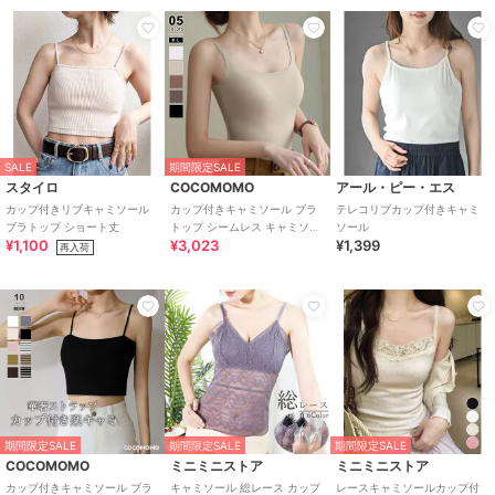
SALE
期間限定SALE
スタイロ
COCOMOMO
アール・ピー・エス
カップ付きリブキャミソール
カップ付きキャミソール ブラ
テレコリブカップ付きキャミ
ブラトップ ショート丈
トップ シームレス キャミソー
ソール
¥1,100
¥3,023
¥1,399
ル カップ付き インナー レディ
再入荷
ース
期間限定SALE
期間限定SALE
期間限定SALE
COCOMOMO
ミニミニストア
ミニミニストア
カップ付きキャミソール ブラ
キャミソール 総レース カップ
レースキャミソールカップ付