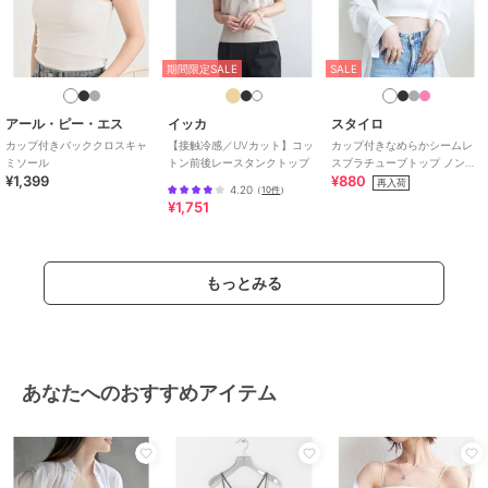
期間限定SALE
SALE
アール・ピー・エス
イッカ
スタイロ
カップ付きバッククロスキャ
【接触冷感／UVカット】コッ
カップ付きなめらかシームレ
ミソール
トン前後レースタンクトップ
スブラチューブトップ ノンワ
¥1,399
¥880
イヤー リラックスインナー
再入荷
4.20
（
10件
）
¥1,751
もっとみる
あなたへのおすすめアイテム