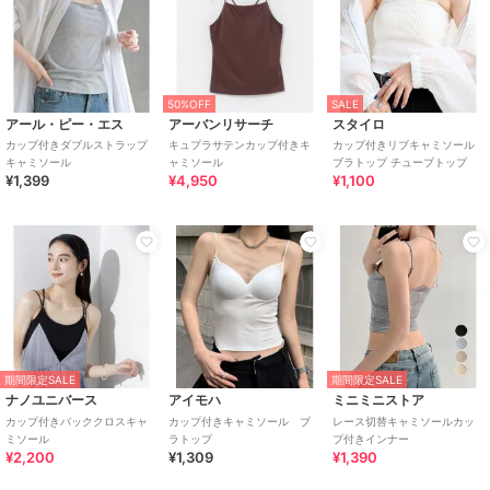
50%OFF
SALE
アール・ピー・エス
アーバンリサーチ
スタイロ
カップ付きダブルストラップ
キュプラサテンカップ付きキ
カップ付きリブキャミソール
キャミソール
ャミソール
ブラトップ チューブトップ
¥1,399
¥4,950
¥1,100
期間限定SALE
期間限定SALE
ナノユニバース
アイモハ
ミニミニストア
カップ付きバッククロスキャ
カップ付きキャミソール ブ
レース切替キャミソールカッ
ミソール
ラトップ
プ付きインナー
¥2,200
¥1,309
¥1,390