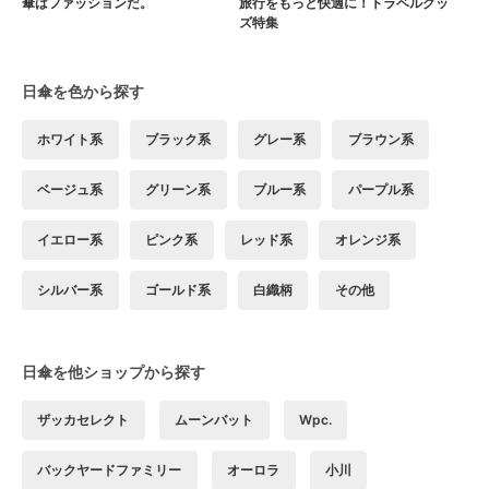
傘はファッションだ。
旅行をもっと快適に！トラベルグッ
ズ特集
日傘を色から探す
ホワイト系
ブラック系
グレー系
ブラウン系
ベージュ系
グリーン系
ブルー系
パープル系
イエロー系
ピンク系
レッド系
オレンジ系
シルバー系
ゴールド系
白織柄
その他
日傘を他ショップから探す
ザッカセレクト
ムーンバット
Wpc.
バックヤードファミリー
オーロラ
小川