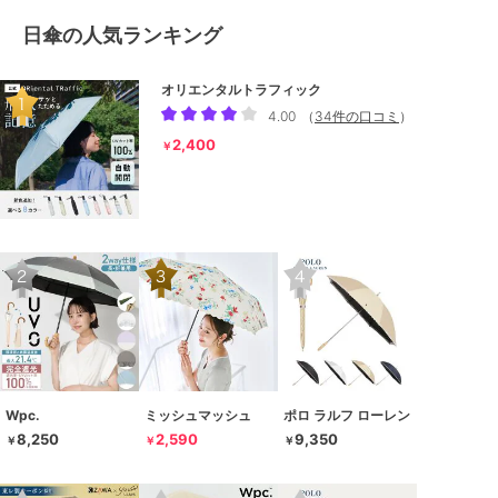
日傘の人気ランキング
オリエンタルトラフィック
4.00
（
34件の口コミ
）
2,400
￥
Wpc.
ミッシュマッシュ
ポロ ラルフ ローレン
8,250
2,590
9,350
￥
￥
￥