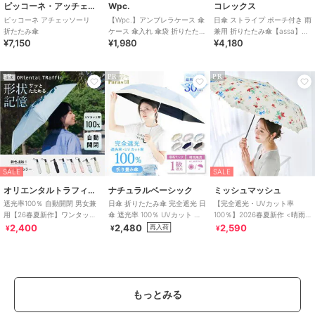
ピッコーネ・アッチェッソーリ
Wpc.
コレックス
ピッコーネ アチェッソーリ
【Wpc.】アンブレラケース 傘
日傘 ストライプ ポーチ付き 雨
折たたみ傘
ケース 傘入れ 傘袋 折りたたみ
兼用 折りたたみ傘【assa】
¥7,150
¥1,980
¥4,180
傘ケース 撥水 レディース 女性
【WEB限定】
PR
PR
PR
SALE
SALE
オリエンタルトラフィック
ナチュラルベーシック
ミッシュマッシュ
遮光率100％ 自動開閉 男女兼
日傘 折りたたみ傘 完全遮光 日
【完全遮光・UVカット率
用【26春夏新作】ワンタッチ
傘 遮光率 100％ UVカット バ
100％】2026春夏新作 <晴雨
晴雨兼用 折りたたみ傘 /G-
イカラー
兼用>折り畳みスカラップ日傘
2,400
2,480
2,590
再入荷
¥
¥
¥
0601
もっとみる