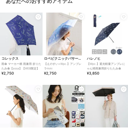
あなたへのおすすめアイテム
コレックス
ロペピクニックパサージュ
ハレノヒ
雨傘 マーカー柄 雨兼用 折りた
【えのすい×Wpc.】アンブレ
【Wpc.】遮光軽量アンブレに
たみ傘【assa】【WEB限定】
ラmini
ゃん晴雨兼用折りたたみ傘
¥2,750
¥2,750
¥3,850