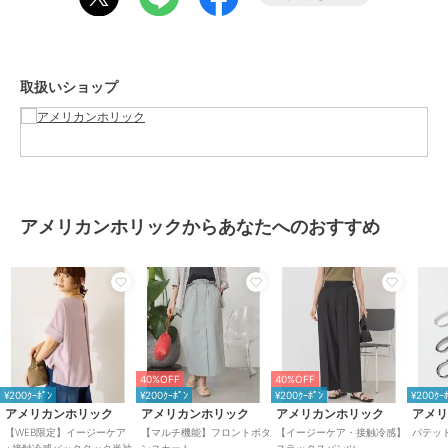
試験試料：ポリエステル100％生地(オフホワイト色)／裏面黒色PUコ
ーティング被験者：20代女性、身長150cm、体重44kg
製品の種類・環境条件などにより遮熱効果は異なり、感じ方には個人
差があります。製品の種類・環境条件などにより遮熱効果は異なり、
取扱いショップ
感じ方には個人差があります
※記載の結果は生地の状態での測定値であり、商品本体の性能を示す
数値ではございません
また、生地に施された刺繍・縫製などの部分もこの限りではございま
せん
雨の日も使える日傘（晴雨兼用）
アメリカンホリックからあなたへのおすすめ
・はっ水防水加工を施しているため雨傘としても使用可能
※激しい雨や長時間の雨傘としてのご使用は雨漏りや色落ちの原因と
なる可能性がございます。またデザインの特性上、完全な防水はっ水
加工が難しい場合があり、雨が染み込むことがありますのでご注意く
ださい
【Wpc.（ダブリュピーシー）】
『新たな可能性を生み出す』をスローガンに2004年に誕生した日本
40%OFF
40%OFF
発の傘ブランド。※モデル着用画像は、光の当たり具合で色味が違っ
¥200ｸｰﾎﾟﾝ
¥200ｸｰﾎﾟﾝ
¥200ｸｰﾎﾟﾝ
¥200ｸｰ
て見える場合がございます。※お使いのモニター
アメリカンホリック
アメリカンホリック
アメリカンホリック
アメ
【WEB限定】イージーケア
【マルチ機能】フロントボタ
【イージーケア・接触冷感】
パテッ