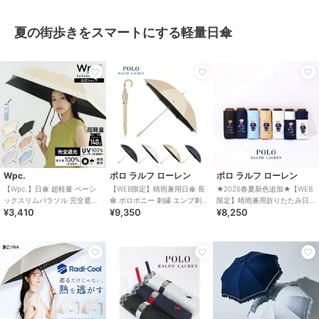
夏の街歩きをスマートにする軽量日傘
Wpc.
ポロ ラルフ ローレン
ポロ ラルフ ローレン
【Wpc.】日傘 超軽量 ベーシ
【WEB限定】晴雨兼用日傘 長
★2026春夏新色追加★【WEB
ックスリムパラソル 完全遮光
傘 ポロポニー 刺繍 エンブ刺繍
限定】晴雨兼用折りたたみ日
¥3,410
¥9,350
¥8,250
100% 遮熱 晴雨兼用 折りたた
遮光 遮熱 UV 軽量
傘 コンパクト ポロベア 1級遮
み傘
光 遮熱