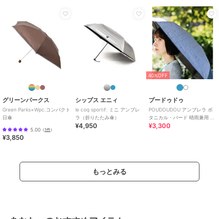
40%OFF
グリーンパークス
シップス エニィ
プードゥドゥ
Green Parks×Wpc.コンパクト
le coq sportif: ミニ アンブレ
POUDOUDOU アンブレラ ボ
日傘
ラ（折りたたみ傘）
タニカル・バード 晴雨兼用 折
¥4,950
¥3,300
りたたみ傘
5.00
（
1件
）
¥3,850
もっとみる