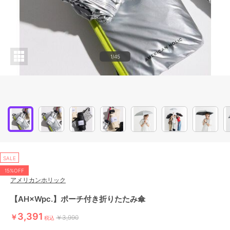
1/45
SALE
15%OFF
アメリカンホリック
【AH×Wpc.】ポーチ付き折りたたみ傘
3,391
￥
￥3,990
税込