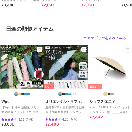
+接触冷感バックタック半袖
ンスカート
スラックスパンツ
¥3,490
¥2,693
¥2,393
¥1,98
プルオーバー
ブランド
アメリカンホリック
ショップ
アメリカンホリック
商品カテゴリ
傘・レイングッズ
／
日傘
日傘の類似アイテム
性別タイプ
レディース
このカテゴリーをすべてみる
傘・レイングッズ
／
日傘
カラー
シルバー、ブラック、ベージュ
サイズ
Ｆ
素材
傘生地の組成 ﾎ゜ﾘｴｽﾃﾙ 100% 親骨
の長さ 47cm
商品のお取り扱い方法
SALE
40%OFF
原産国
カンボジア
Wpc.
オリエンタルトラフィック
シップス エニィ
【Wpc.】日傘 超軽量 スリム
遮光率100％ 自動開閉 男女兼
Wpc.: AERIAL TINY UVカット
遮光軽量ソリッド ミニ 完全遮
用【26春夏新作】ワンタッチ
アンブレラ （折りたたみ傘）
¥2,442
光 遮熱 晴雨兼用 折りたたみ傘
晴雨兼用 折りたたみ傘 /G-
4.33
4.20
（
59件
）
（
34件
）
0601
¥3,630
¥2,400