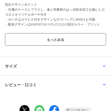
別注デザインポイント
・付属のケースにプラスし、傘と同素材のはっ水防水加工を施したロ
ゴ入りオリジナルポーチ付き
・ポーチはカラビナ付きデザインなのでバッグに外付けも可能
・配色デザインはAMERICAN HOLICだけの別注カラー・プリント
軽量・コンパクト
・重さ約210g※1
・薄さ約2.5cm
※1.個体差により重さは多少異なります。
涼感日傘
・遮熱効果※2、遮光率100％※3、UVカット率100％※4、UPF50＋※5
サイズ
を実現
・さすだけで最大20.2℃の差※6
※2.JIS L 1951
※3.JIS L 1055 A法
レビュー・口コミ
※4.JIS L 1925
※5.JIS L 1925
※6.傘未使用時との比較（頭頂部）環境：室温25℃×60％RH照射強度
約800W／平方メートル（JIS L 1951遮熱試験同様強度）照射時間：
15分照射距離：約1.5m