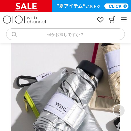
コ
ン
テ
ン
ツ
へ
何かお探しですか？
ス
キ
ッ
プ