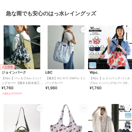
急な雨でも安心のはっ水レイングッズ
まとめ割
ジョインパーク
LBC
Wpc.
【Wpc.】パッカブルレインバ
【撥水】KiU キウ 2WAYレイン
【Wpc.】レインバッグ パッカ
ッグカバー【撥水＆防水加工
バッグカバー
ブルレインバッグカバー 2WAY
¥1,760
¥1,980
¥1,760
生地 大きい開け口 収納力バツ
撥水 防水 エコバッグ サブバッ
グン】
グ
2点以上で10%OFF