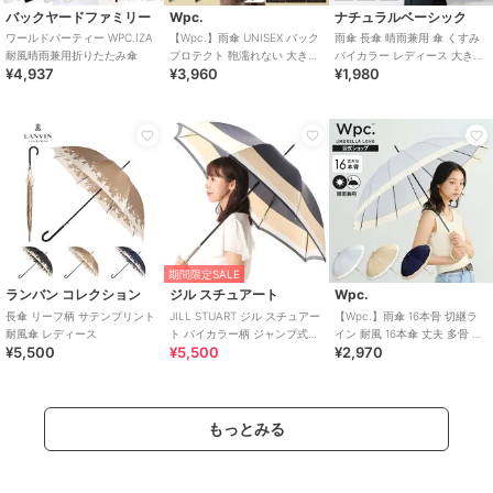
バックヤードファミリー
Wpc.
ナチュラルベーシック
ワールドパーティー WPC.IZA
【Wpc.】雨傘 UNISEX バック
雨傘 長傘 晴雨兼用 傘 くすみ
耐風晴雨兼用折りたたみ傘
プロテクト 鞄濡れない 大きい
バイカラー レディース 大き目
¥4,937
¥3,960
¥1,980
傘 耐風 ジャンプ傘
軽量 耐風 丈夫 ジャンプ式
期間限定SALE
ランバン コレクション
ジル スチュアート
Wpc.
長傘 リーフ柄 サテンプリント
JILL STUART ジル スチュアー
【Wpc.】雨傘 16本骨 切継ラ
耐風傘 レディース
ト バイカラー柄 ジャンプ式耐
イン 耐風 16本傘 丈夫 多骨 傘
¥5,500
¥5,500
¥2,970
風雨傘（長傘）
レディース おしゃれ 長傘
もっとみる