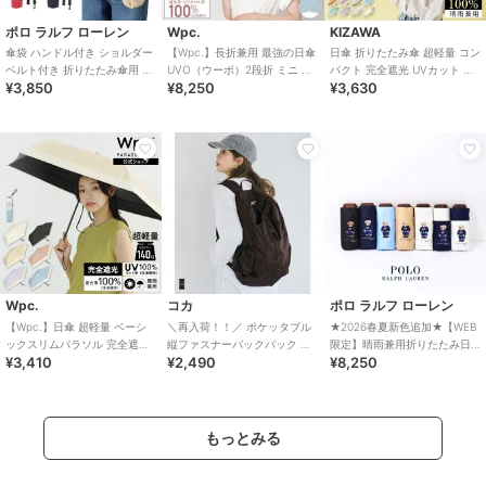
ポロ ラルフ ローレン
Wpc.
KIZAWA
傘袋 ハンドル付き ショルダー
【Wpc.】長折兼用 最強の日傘
日傘 折りたたみ傘 超軽量 コン
ベルト付き 折りたたみ傘用 ポ
UVO（ウーボ）2段折 ミニ 完
パクト 完全遮光 UVカット 晴
¥3,850
¥8,250
¥3,630
ロポニー ロゴ ワンポイント 無
全遮光 遮熱 晴雨兼用 折りたた
雨兼用 雨傘 6本骨 airy+
地
み
Wpc.
コカ
ポロ ラルフ ローレン
【Wpc.】日傘 超軽量 ベーシ
＼再入荷！！／ ポケッタブル
★2026春夏新色追加★【WEB
ックスリムパラソル 完全遮光
縦ファスナーバックパック 全4
限定】晴雨兼用折りたたみ日
¥3,410
¥2,490
¥8,250
100% 遮熱 晴雨兼用 折りたた
色
傘 コンパクト ポロベア 1級遮
み傘
光 遮熱
もっとみる