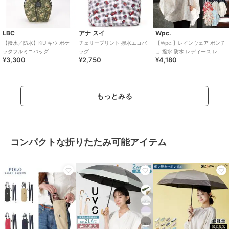
LBC
アナ スイ
Wpc.
【撥水／防水】KiU キウ ポケ
チェリープリント 撥水エコバ
【Wpc.】レインウェア ポンチ
ッタフルミニバッグ
ッグ
ョ 撥水 防水 レディース レイ
¥3,300
¥2,750
¥4,180
ンコート 可愛い おしゃれ
もっとみる
コンパクトな折りたたみ可能アイテム