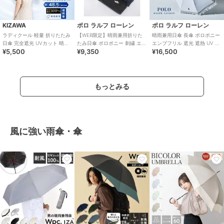
KIZAWA
ポロ ラルフ ローレン
ポロ ラルフ ローレン
ラディクール 軽量 折りたたみ
【WEB限定】晴雨兼用折りた
晴雨兼用日傘 長傘 ポロポニー
日傘 完全遮光 UVカット 晴雨
たみ日傘 ポロポニー 刺繍 エン
エンブフリル 遮光 遮熱 UV 軽
¥5,500
¥9,350
¥16,500
兼用 Coolia airia
ブ刺繍 遮光 遮熱 UV 軽量
量
もっとみる
風に強い雨傘・傘