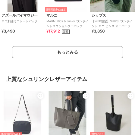
期間限定SALE
アズールバイマウジー
マルニ
シップス
ロゴ刺繍ミニトートバック
MARNI Kids & Junior ワンポイ
【WEB限定】SHIPS: ワンポイ
ントロゴショルダーバッグ
ント ロゴ ピンズ オーバーフィ
¥3,490
¥17,912
¥3,850
ット キャップ
新着
もっとみる
上質なシュリンクレザーアイテム
期間限定SALE
20%OFF