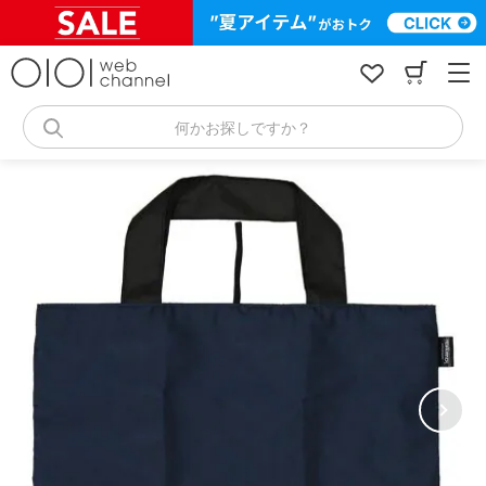
コ
ン
テ
ン
ツ
へ
何かお探しですか？
ス
キ
ッ
プ