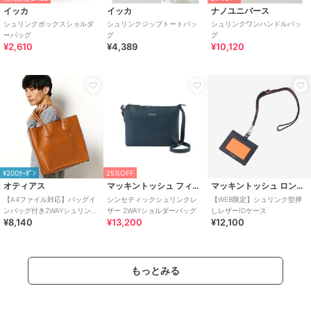
イッカ
イッカ
ナノユニバース
シュリンクボックスショルダ
シュリンクジップトートバッ
シュリンクワンハンドルバッ
ーバッグ
グ
グ
¥2,610
¥4,389
¥10,120
¥200ｸｰﾎﾟﾝ
25%OFF
オティアス
マッキントッシュ フィロソフィー
マッキントッシュ ロンドン
【A4ファイル対応】バッグイ
シンセティックシュリンクレ
【WEB限定】シュリンク型押
ンバッグ付き2WAYシュリンク
ザー 2WAYショルダーバッグ
しレザーIDケース
¥8,140
¥13,200
¥12,100
レザータイプ合皮トートバッ
グ
もっとみる