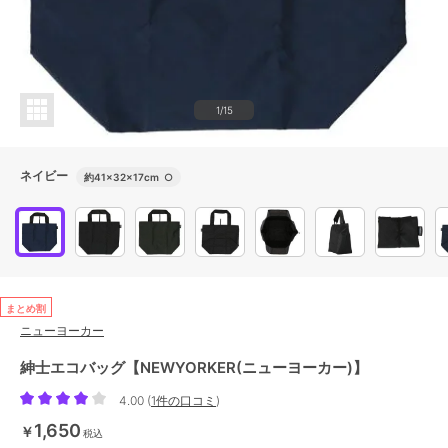
1/15
ネイビー
約41×32×17cm
○
まとめ割
ニューヨーカー
紳士エコバッグ【NEWYORKER(ニューヨーカー)】
4.00
(
1件の口コミ
)
1,650
￥
税込