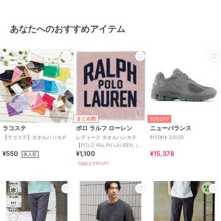
あなたへのおすすめアイテム
まとめ割
30%OFF
ラコステ
ポロ ラルフ ローレン
ニューバランス
【ラコステ】タオルハンカチ
レディース タオルハンカチ
ﾗｲﾌｽﾀｲﾙ 2002R
【POLO RALPH LAUREN（ポ
¥550
¥1,100
¥15,378
ロ ラルフ ローレン）】
再入荷
3点以上で8%OFF