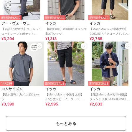
期間限定SALE
期間限定SALE
期間限定SALE
アー・ヴェ・ヴェ
イッカ
イッカ
【累計3万枚販売】ストレッチ
【吸水速乾】冷感DRYメランジ
【MonoMax × 小泉孝太郎】
コードレーン５ポケット
梨地Tシャツ
GOKU楽 AIRクロップドパンツ
¥3,294
¥1,313
¥2,765
SOUKAIベーシックアンクルパ
「小泉孝太郎さん着用モデ
ンツ【接触冷感/
ル」
14%OFF
期間限定SALE
期間限定SALE
コムサイズム
イッカ
イッカ
【吸水速乾】カノコポロシャ
【MonoMax × 小泉孝太郎】
【雑誌MonoMax5月号掲載】
ツ
6.5分丈ドビーイージーハーフ
フレンチリネンMIX袖2WAYシ
¥3,399
¥2,995
¥2,633
パンツ
ャツ【接触冷感】「小泉孝太
郎さん着用
もっとみる