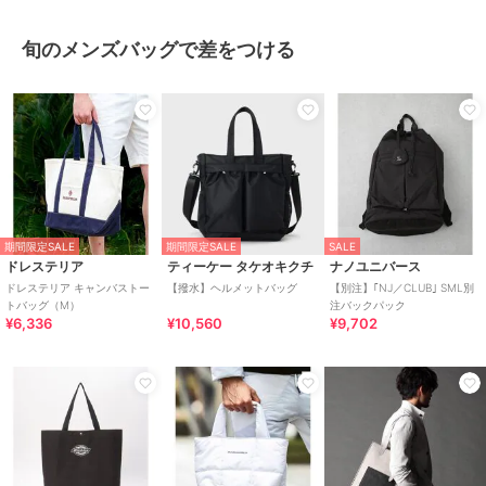
旬のメンズバッグで差をつける
期間限定SALE
期間限定SALE
SALE
ドレステリア
ティーケー タケオキクチ
ナノユニバース
ドレステリア キャンバストー
【撥水】ヘルメットバッグ
【別注】｢NJ／CLUB｣ SML別
トバッグ（M）
注バックパック
¥6,336
¥10,560
¥9,702