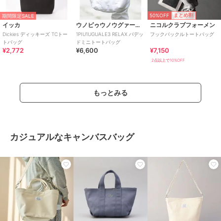
50%OFF
まとめ割
期間限定SALE
イッカ
ウノピゥウノウグァーレトレ リラックス
ニコルクラブフォーメン
Dickies ディッキーズ TCトー
1PIU1UGUALE3 RELAX パデッ
フックバックルトートバッグ
トバッグ
ドミニトートバッグ
¥2,772
¥6,600
¥7,150
2点以上で10%OFF
もっとみる
カジュアルなキャンバスバッグ