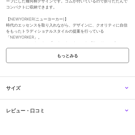
ーフにした幾何柄デザインです。ゴムが付いているので折りたたんで
コンパクトに収納できます。
【NEWYORKER(ニューヨーカー)】
時代のエッセンスを取り入れながら、デザインに、クオリティに自信
をもったトラディショナルスタイルの提案を行っている
「NEWYORKER」。
ニューヨーカータータン「ハウスタータン」をブランドシンボルに、
これからも永く愛用できるトラディショナルスタイルを提案し続けま
す。
※写真の色味はご覧になる環境（PC のモニタやスマホの画面）によっ
て、実物と若干異なる場合がございます。ご了承ください。
品番/カラー：35001501 A ブラック B ネイビー C カーキ
サイズ
ブランド
ニューヨーカー
レビュー・口コミ
ショップ
インターモードカワベ
商品カテゴリ
バッグ
／
エコバッグ・サブバッ
グ