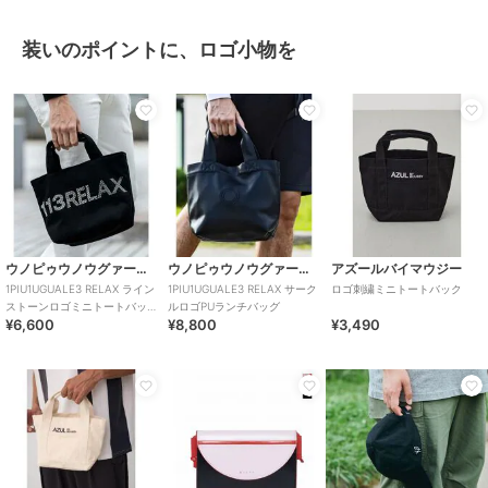
装いのポイントに、ロゴ小物を
ウノピゥウノウグァーレトレ リラックス
ウノピゥウノウグァーレトレ リラックス
アズールバイマウジー
1PIU1UGUALE3 RELAX ライン
1PIU1UGUALE3 RELAX サーク
ロゴ刺繍ミニトートバック
ストーンロゴミニトートバッ
ルロゴPUランチバッグ
¥6,600
¥8,800
¥3,490
グ