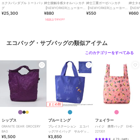
エクスパンダブル トートバッ
紳士接触冷感タオルハンカチ
紳士三重ガーゼハンカチ
紳士タ
グ
【NEWYORKER(ニューヨーカ
【NEWYORKER(ニューヨーカ
【NEW
¥25,300
¥880
¥550
¥660
ー)】
ー)】
ー)】
3点以上で8%OFF
エコバッグ・サブバッグの類似アイテム
このカテゴリーをすべてみる
まとめ割
シップス
ブルーミング
フェイラー
GRANITE GEAR: GROCERY
プレイステーション エコバ
ハイジ 携帯バッグ EHE-
BAG
ッグ/マイバッグ サルゲッチ
221301
¥5,500
¥3,850
ュ 【PlayStation】
4.79
（
34件
）