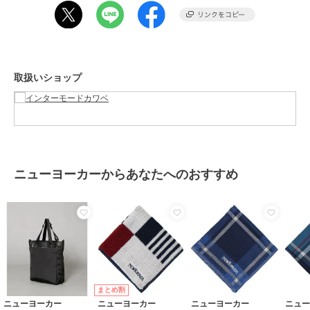
性別タイプ
メンズ
バッグ
／
エコバッグ・サブバッ
グ
カラー
ネイビー、ブラック、カーキ
取扱いショップ
サイズ
約41×32×17cm
素材
ポリエステル100％
商品のお取り扱い方法
お手入れ
手洗い
原産国
中国
ニューヨーカーからあなたへのおすすめ
まとめ割
ニューヨーカー
ニューヨーカー
ニューヨーカー
ニュ