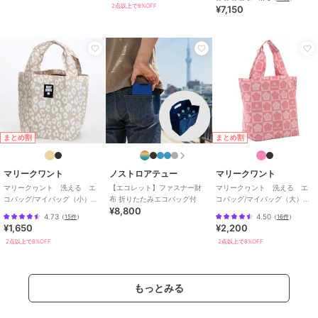
2点以上で8%OFF
¥7,150
まとめ割
まとめ割
マリークワント
ノストロアテュー
マリークワント
マリークヮント 洗える エ
【エコレット】ファスナー財
マリークヮント 洗える エ
コバッグ/マイバッグ（小）レ
布 折りたたみエコバッグ付
コバッグ/マイバッグ（大）
¥8,800
オパード 【MARY QUANT】
【MARY QUANT】
4.73
4.50
（
15件
）
（
16件
）
¥1,650
¥2,200
2点以上で8%OFF
2点以上で8%OFF
もっとみる