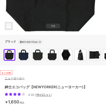
1/15
ブラック
約41×32×17cm
○
まとめ割
ニューヨーカー
紳士エコバッグ【NEWYORKER(ニューヨーカー)】
4.00
(
1件の口コミ
)
1,650
￥
税込