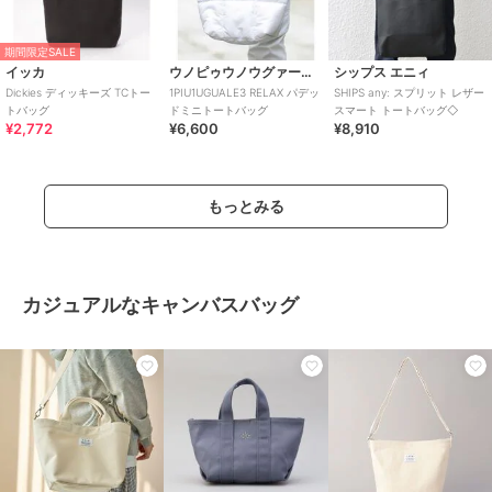
期間限定SALE
イッカ
ウノピゥウノウグァーレトレ リラックス
シップス エニィ
Dickies ディッキーズ TCトー
1PIU1UGUALE3 RELAX パデッ
SHIPS any: スプリット レザー
トバッグ
ドミニトートバッグ
スマート トートバッグ◇
¥2,772
¥6,600
¥8,910
もっとみる
カジュアルなキャンバスバッグ