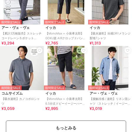
期間限定SALE
期間限定SALE
期間限定SALE
アー・ヴェ・ヴェ
イッカ
イッカ
【累計3万枚販売】ストレッチ
【MonoMax × 小泉孝太郎】
【吸水速乾】冷感DRYメランジ
コードレーン５ポケット
GOKU楽 AIRクロップドパンツ
梨地Tシャツ
¥3,294
¥2,765
¥1,313
SOUKAIベーシックアンクルパ
「小泉孝太郎さん着用モデ
ンツ【接触冷感/
ル」
期間限定SALE
期間限定SALE
期間限定SALE
コムサイズム
イッカ
アー・ヴェ・ヴェ
【吸水速乾】カノコポロシャ
【MonoMax × 小泉孝太郎】
【接触冷感 / 速乾】リネン混シ
ツ
6.5分丈ドビーイージーハーフ
ャツ〈ストレッチ / イージーケ
¥3,059
¥2,995
¥3,019
パンツ
ア / 洗濯機で洗える〉
もっとみる