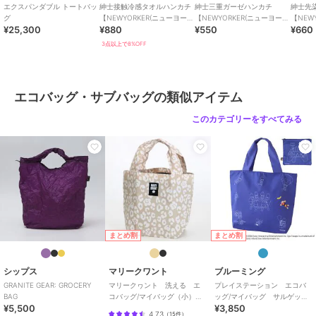
エクスパンダブル トートバッ
紳士接触冷感タオルハンカチ
紳士三重ガーゼハンカチ
紳士先
グ
【NEWYORKER(ニューヨーカ
【NEWYORKER(ニューヨーカ
【NEW
¥25,300
¥880
¥550
¥660
ー)】
ー)】
ー)】
3点以上で8%OFF
エコバッグ・サブバッグの類似アイテム
このカテゴリーをすべてみる
まとめ割
まとめ割
シップス
マリークワント
ブルーミング
GRANITE GEAR: GROCERY
マリークヮント 洗える エ
プレイステーション エコバ
BAG
コバッグ/マイバッグ（小）レ
ッグ/マイバッグ サルゲッチ
¥5,500
¥3,850
オパード 【MARY QUANT】
ュ 【PlayStation】
4.73
（
15件
）