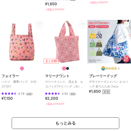
2点以上で8%OFF
¥1,650
2点以上で8%OFF
まとめ割
フェイラー
マリークワント
プレーリードッグ
ハイジ 携帯バッグ EHE-
マリークヮント 洗える エ
デザイナーズジャパン エコバ
221301
コバッグ/マイバッグ（大）
ッグ 折りたたみ 2way
¥1,650
【MARY QUANT】
新着
4.79
4.50
（
34件
）
（
16件
）
¥7,150
¥2,200
2点以上で8%OFF
もっとみる