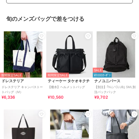
旬のメンズバッグで差をつける
SALE
期間限定SALE
期間限定SALE
¥1000ｸｰﾎﾟﾝ
ドレステリア
ティーケー タケオキクチ
ナノユニバース
ドレステリア キャンバストー
【撥水】ヘルメットバッグ
【別注】｢NJ／CLUB｣ SML別
トバッグ（M）
注バックパック
¥6,336
¥10,560
¥9,702