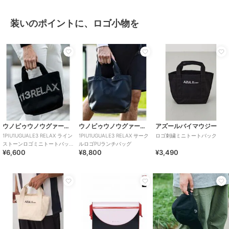
装いのポイントに、ロゴ小物を
ウノピゥウノウグァーレトレ リラックス
ウノピゥウノウグァーレトレ リラックス
アズールバイマウジー
1PIU1UGUALE3 RELAX ライン
1PIU1UGUALE3 RELAX サーク
ロゴ刺繍ミニトートバック
ストーンロゴミニトートバッ
ルロゴPUランチバッグ
¥6,600
¥8,800
¥3,490
グ