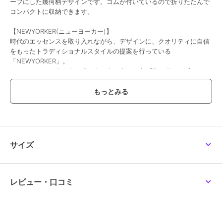
ーフにした幾何柄デザインです。ゴムが付いているので折りたたんで
コンパクトに収納できます。
【NEWYORKER(ニューヨーカー)】
時代のエッセンスを取り入れながら、デザインに、クオリティに自信
をもったトラディショナルスタイルの提案を行っている
「NEWYORKER」。
ニューヨーカータータン「ハウスタータン」をブランドシンボルに、
これからも永く愛用できるトラディショナルスタイルを提案し続けま
す。
※写真の色味はご覧になる環境（PC のモニタやスマホの画面）によっ
て、実物と若干異なる場合がございます。ご了承ください。
品番/カラー：35001501 A ブラック B ネイビー C カーキ
サイズ
ブランド
ニューヨーカー
レビュー・口コミ
ショップ
インターモードカワベ
商品カテゴリ
バッグ
／
エコバッグ・サブバッ
グ