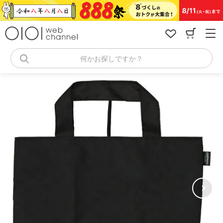
コ
ン
テ
ン
ツ
へ
何かお探しですか？
ス
キ
ッ
プ