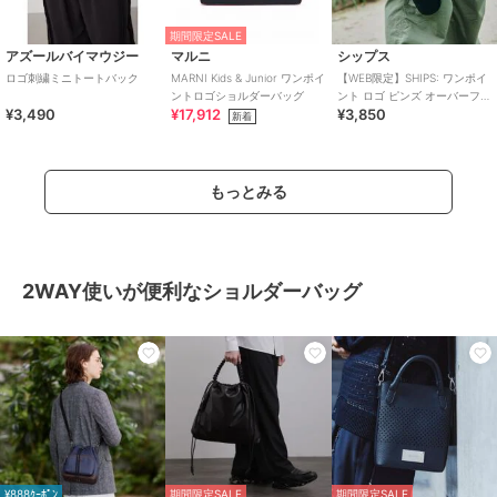
期間限定SALE
アズールバイマウジー
マルニ
シップス
ロゴ刺繍ミニトートバック
MARNI Kids & Junior ワンポイ
【WEB限定】SHIPS: ワンポイ
ントロゴショルダーバッグ
ント ロゴ ピンズ オーバーフィ
¥3,490
¥17,912
¥3,850
ット キャップ
新着
もっとみる
2WAY使いが便利なショルダーバッグ
¥888ｸｰﾎﾟﾝ
期間限定SALE
期間限定SALE