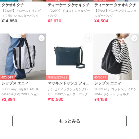
タケオキクチ
ティーケー タケオキクチ
ティーケー タケオキクチ
【2WAY】ドローストリング
【2WAY】ドロストショルダー
【2WAY】パンチングミニショ
（巾着）ショルダーバック
バッグ
ルダーバッグ
¥14,850
¥2,970
¥4,504
40%OFF
期間限定SALE
40%OFF
シップス エニィ
マッキントッシュ フィロソフィー
シップス エニィ
SHIPS any:〈撥水〉AQUA
シンセティックシュリンクレ
SHIPS any: コットン/ナイロン
defense(TM) 2WAY ショルダ
ザー 2WAYショルダーバッグ
2WAY ポケット ショルダー バ
¥3,894
¥10,560
¥4,158
ーバッグ◇
ッグ◇
もっとみる