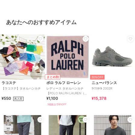
あなたへのおすすめアイテム
まとめ割
30%OFF
ラコステ
ポロ ラルフ ローレン
ニューバランス
【ラコステ】タオルハンカチ
レディース タオルハンカチ
ﾗｲﾌｽﾀｲﾙ 2002R
【POLO RALPH LAUREN（ポ
¥550
¥1,100
¥15,378
ロ ラルフ ローレン）】
再入荷
3点以上で8%OFF