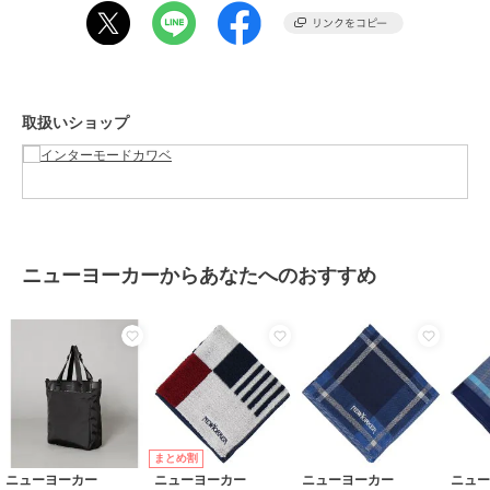
性別タイプ
メンズ
バッグ
／
エコバッグ・サブバッ
グ
カラー
ブラック、ネイビー、カーキ
取扱いショップ
サイズ
約41×32×17cm
素材
ポリエステル100％
商品のお取り扱い方法
お手入れ
手洗い
原産国
中国
ニューヨーカーからあなたへのおすすめ
まとめ割
ニューヨーカー
ニューヨーカー
ニューヨーカー
ニュ