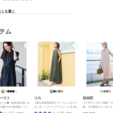
コミを書く
テム
ースト
コカ
自由区
特別セール●《新色追加/選べる
【西山茉希様着用】ライトエンボスマ
【17号サイズまで展開・
売数70000枚突破！アソ
キシ丈ノースリーブワンピース 全4色 /
載・WEB限定カラーあり
ピース
シワになりにくい・速乾
ーローンスキッパーシャツ
4.13
4.48
（
174件
）
（
25件
）