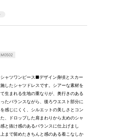
M0502
人シャツワンピース■デザイン身頃とスカー
と施したシャツドレスです。シアーな素材を
って生まれる生地の重なりが、奥行きのある
絞ったバランスながら、後ろウエスト部分に
さを感じにくく、シルエットの美しさとコン
また、ドロップした肩まわりから太めのシャ
量感と抜け感のあるバランスに仕上げまし
を上まで留めたきちんと感のある着こなしか