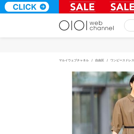
コ
ン
テ
ン
ツ
へ
ス
キ
ッ
プ
マルイウェブチャネル
/
自由区
/
ワンピースドレ