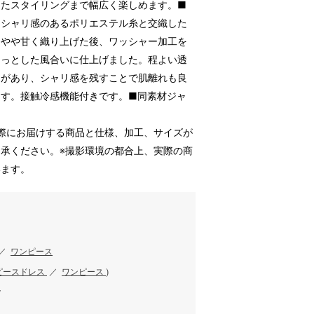
したスタイリングまで幅広く楽しめます。■
、シャリ感のあるポリエステル糸と交織した
りやや甘く織り上げた後、ワッシャー加工を
らっとした風合いに仕上げました。程よい透
さがあり、シャリ感を残すことで肌離れも良
ます。接触冷感機能付きです。■同素材ジャ
際にお届けする商品と仕様、加工、サイズが
承ください。※撮影環境の都合上、実際の商
います。
／
ワンピース
ピースドレス
／
ワンピース
)
ク