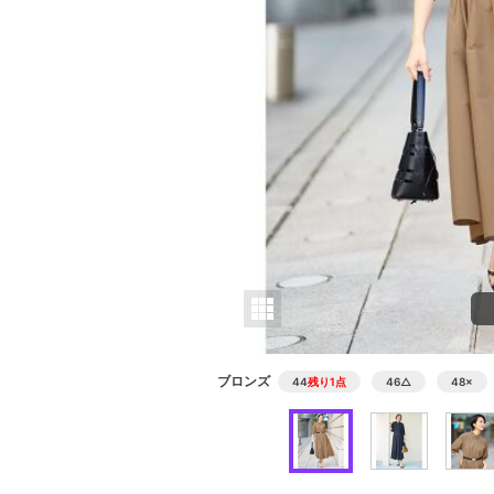
ブロンズ
44
残り1点
46
△
48
×