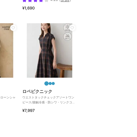
¥1,690
ロペピクニック
ーローンシャ
ウエストタックチェックアソートワン
ピース/接触冷感・防シワ・リンクコー
デ
¥7,997