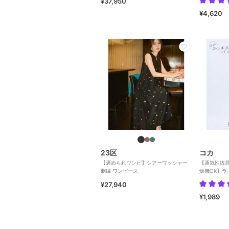
¥37,950
¥4,620
23区
コカ
【褒められワンピ】シアーワッシャー
【通気性抜
刺繍 ワンピース
燥機OK】ラ
アップワンピ
¥27,940
¥1,989