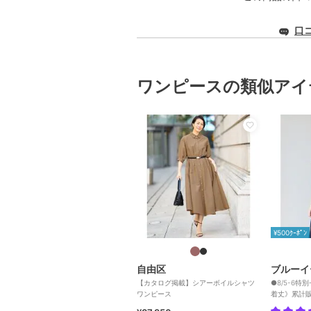
口
ワンピースの類似アイ
¥500ｸｰﾎﾟﾝ
自由区
ブルーイ
【カタログ掲載】シアーボイルシャツ
●8/5-6
ワンピース
着丈》累計販
ート柄ワン