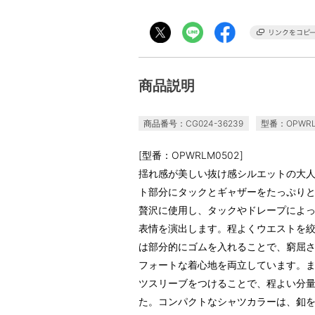
商品説明
商品番号：CG024-36239
型番：OPWRL
[型番：OPWRLM0502]
揺れ感が美しい抜け感シルエットの大
ト部分にタックとギャザーをたっぷり
贅沢に使用し、タックやドレープによ
表情を演出します。程よくウエストを
は部分的にゴムを入れることで、窮屈
フォートな着心地を両立しています。
ツスリーブをつけることで、程よい分
た。コンパクトなシャツカラーは、釦