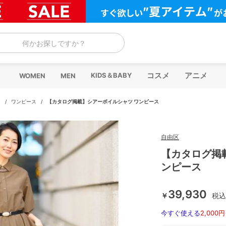
何かお探しですか？
コスメ
アニメ
KIDS＆BABY
WOMEN
MEN
ス
/
ワンピース
/
【カタログ掲載】シアーボイルシャツ ワンピース
自由区
【カタログ掲
ンピース
39,930
￥
税込
今すぐ使える
2,000円