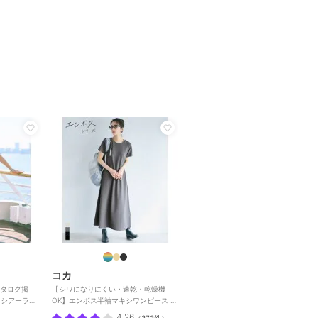
コカ
カタログ掲
【シワになりにくい・速乾・乾燥機
】シアーラミ
OK】エンボス半袖マキシワンピース 全
 ワン
4色
4.26
（
373件
）