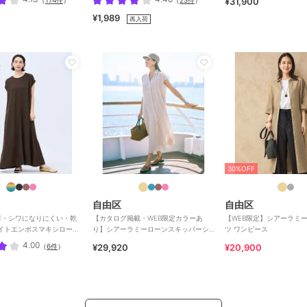
¥31,900
¥1,989
再入荷
30%OFF
自由区
自由区
群・シワになりにくい・乾
【カタログ掲載・WEB限定カラーあ
【WEB限定】シアーラミ
イトエンボスマキシロール
り】シアーラミーローンスキッパーシ
ツ ワンピース
ース 全3色
ャツ ワンピース
4.00
（
6件
）
¥29,920
¥20,900