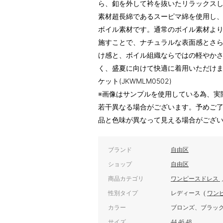
ら、釦を外して衿を抜いたリラックス
素材超長綿であるスーピマ綿を使用し
ボイル素材です。通常のボイル素材よ
施すことで、ナチュラルな表面感とさ
け感と、ボイル組織ならではの軽やか
く、盛夏に向けて快適に着用いただけ
ケット(JKWMLM0502)
※画像はサンプルを使用している為、実
若干異なる場合がございます。予めご了
品と色味が異なって見える場合がござ
ブランド
自由区
ショップ
自由区
商品カテゴリ
ワンピースドレス
性別タイプ
レディース
(
ワン
カラー
ブロンズ、ブラッ
サイズ
44,46,48