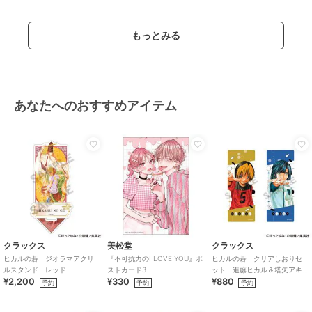
もっとみる
あなたへのおすすめアイテム
クラックス
美松堂
クラックス
ヒカルの碁 ジオラマアクリ
『不可抗力のI LOVE YOU』ポ
ヒカルの碁 クリアしおりセ
ルスタンド レッド
ストカード3
ット 進藤ヒカル＆塔矢アキ
¥2,200
¥330
¥880
ラ
予約
予約
予約