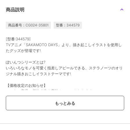
デート・ア・ライブV_描
ドラゴンクエスト_タペ
ドラゴンクエスト_メタ
商品説明
き下ろしラバーマット
ストリー ファミリーコ
リックモンスターズギャ
夜刀神十香 ナイトウェ
ンピュータ版 「ドラゴ
ラリー カンダタ
5,005
3,960
7,865
¥
¥
¥
ア ver.
ンクエスト」パッケージ
商品番号：CG024-35801
型番：344579
[型番:344579]
TVアニメ「SAKAMOTO DAYS」より、描き起こしイラストを使用し
たグッズが登場です!
ぽいんつシリーズとは?
colleize
colleize
colleize
いろいろなモノを可愛く指差しアピールできる、ステラノーツのオリ
ドラゴンクエスト_レリ
ポケットモンスター_ポ
スマイルスライム_コス
ジナル描きおこしイラストテーマです!
ーフプレート キラーマ
ケモンカードゲーム ス
メ&ビューティー スライ
シン手配書
カーレット&バイオレッ
ムのヘアクリップ2P
2,574
1,105
1,001
新着
¥
¥
¥
【価格改定のお知らせ】
ト スタートデッキ
こちらの商品は価格改定を実施させていただきます。
Generati
お届けする商品についているタグが旧価格の場合がございますが
現在表示されているサイト表示価格が正しい販売価格です。
予めご了承いただきますよう、お願い申し上げます。
この商品は、不良品のみ返品を承ります