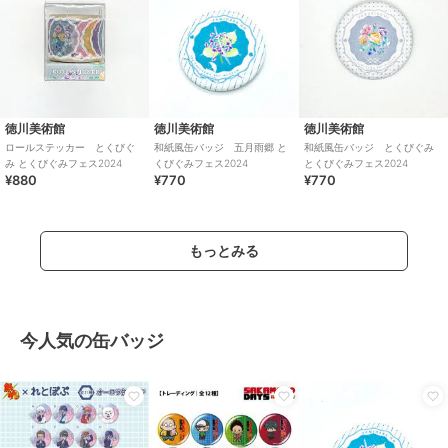
徳川美術館
徳川美術館
徳川美術館
ロールステッカー とくびぐ
和紙風缶バッジ 五月雨郷 と
和紙風缶バッジ とくびぐみ
み とくびぐみフェス2024
くびぐみフェス2024
とくびぐみフェス2024
¥880
¥770
¥770
もっとみる
今人気の缶バッジ