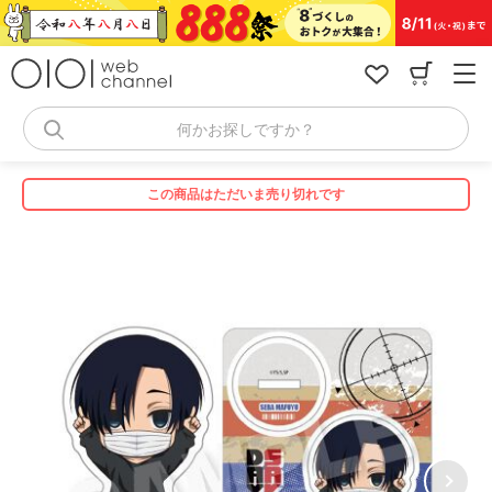
コ
ン
テ
ン
ツ
へ
何かお探しですか？
ス
キ
ッ
この商品はただいま売り切れです
プ