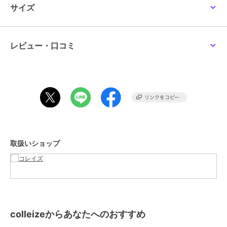
サイズ
colleize
colleize
colleize
ブランド
colleize
リコリス・リコイル_ア
ハイキュー!!_Cherigem
ドラゴンクエスト
クリルガンスタンド 井
Sticker 宮侑・宮治
_DRAGON QUEST PETs
ショップ
コレイズ
ノ上たきな
リバーシブルコンフォー
3,300
792
8,151
¥
¥
¥
商品カテゴリ
すべてのその他アニメ・ゲーム系
トクッション スライム
レビュー・口コミ
パ
グッズ
／
その他アニメ・ゲーム
系グッズ
カラー
**
サイズ
**
素材
アクリル
商品のお取り扱い方法
colleize
colleize
colleize
グリッドマン ユニバー
クレヨンしんちゃん
ちいかわ_もちころりん
取扱いショップ
ス_アクリルスタンド 南
_CYS-42 ぷっクリアデ
ちいかわ
夢芽/星空デート
コシール A 野原家&春日
2,376
660
1,716
¥
¥
¥
部防衛隊
colleizeからあなたへのおすすめ