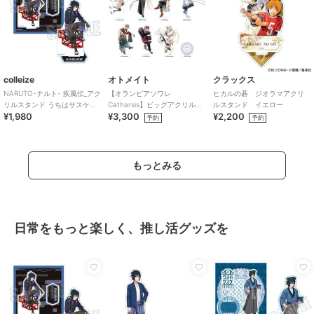
colleize
オトメイト
クラックス
NARUTO-ナルト- 疾風伝_アク
【オランピアソワレ
ヒカルの碁 ジオラマアクリ
リルスタンド うちはサスケ
Catharsis】ビッグアクリルス
ルスタンド イエロー
¥1,980
¥3,300
¥2,200
(Cyber Style)
タンド(全7種)
予約
予約
もっとみる
日常をもっと楽しく、推し活グッズを