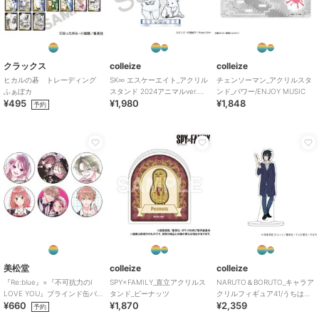
colleize
colleize
colleize
ハイキュー!!_アクリルス
【再販】ハイキュー!!_ち
ちいかわ_もちころりん
クラックス
colleize
colleize
タンド2 1.日向翔陽
みけもますこっと 12 角
シーサー
ヒカルの碁 トレーディング
SK∞ エスケーエイト_アクリル
チェンソーマン_アクリルスタ
名倫太郎
2,574
2,860
1,716
¥
¥
¥
ふぁぼカ
スタンド 2024アニマルver.
ンド_パワー/ENJOY MUSIC
¥495
¥1,980
¥1,848
SNOW
予約
colleize
colleize
colleize
ちいかわ_フェイス巾着
【ランダム】【再販】ち
ドラゴンクエスト_メタ
（ちいかわ）
いかわ_スナップマイド2
リックモンスターズギャ
1BOX 【BOX／16パッ
ラリー エリミネーター
1,980
5,280
7,865
¥
¥
¥
ク入り】
美松堂
colleize
colleize
『Re:blue』×『不可抗力のI
SPY×FAMILY_直立アクリルス
NARUTO＆BORUTO_キャラア
LOVE YOU』ブラインド缶バ
タンド_ピーナッツ
クリルフィギュア41/うちはサ
¥660
¥1,870
¥2,359
ッジ（全6種）
スケ テーマパークver.(描き下
予約