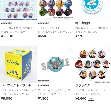
colleize
colleize
徳川美術館
【ランダム】銀魂_れとぽぷ オ
【トレーディング】
和紙風缶バッジ 五月雨郷 と
ーロラ缶バッジ 1BOX
SAKAMOTO DAYS_缶バッジ
くびぐみフェス2024
¥18,018
¥550
¥770
ぷちきゅんmix
パーフェクト・ワールド・トーキョー
colleize
クラックス
パペットスンスン 6角形カンバ
アークナイツ_らばぴーく! ラ
【BOX】ヒカルの碁 トレー
ッジコレクション 缶バッジ 全
バー缶バッジ アーミヤ
ディングメタル缶バッジ
¥6,050
¥1,300
¥6,600
8種 コンプリートBOX
予約