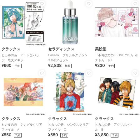
クラックス
セラディックス
美松堂
ヒカルの碁 アート缶バッ
Celladix グリシルグリシン
『不可抗力のI LOVE YOU』ポ
ジ 塔矢アキラ
3.0ポアセラム
ストカード4
¥660
¥2,838
¥330
予約
新着
予約
クラックス
クラックス
クラックス
ヒカルの碁 シングルクリア
ヒカルの碁 シングルクリア
ヒカルの碁 アクリルパネ
ファイル A
ファイル C
ル B
¥550
¥550
¥3,850
予約
予約
予約