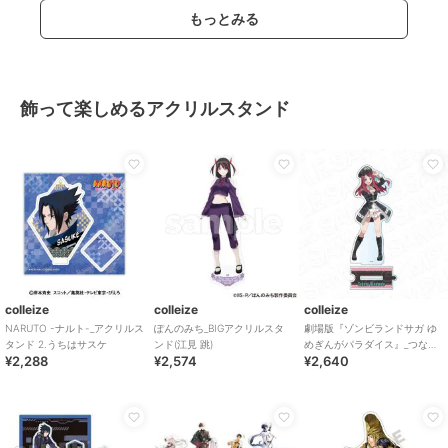
もっとみる
飾って楽しめるアクリルスタンド
colleize
colleize
colleize
NARUTO -ナルト-_アクリルス
ぽんのみち_BIGアクリルスタ
劇場版『ゾンビランドサガ ゆ
タンド 2.うちはサスケ
ンド(江見 跳)
めぎんがパラダイス』_つなが
¥2,288
¥2,574
¥2,640
るデカアクリルスタンド 源 さ
くら ミリタリ