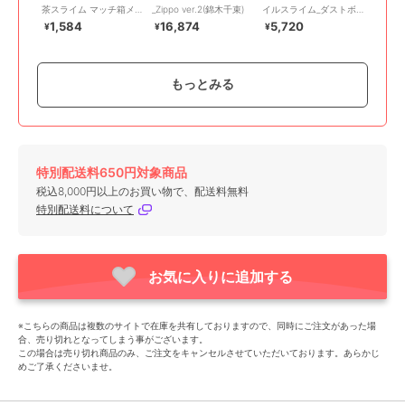
茶スライム マッチ箱メ
_Zippo ver.2(錦木千束)
イルスライム_ダストボ
モ
ックス ツボック
1,584
16,874
5,720
¥
¥
¥
もっとみる
特別配送料650円対象商品
colleize
colleize
colleize
税込8,000円以上のお買い物で、配送料無料
ドラゴンクエスト 文具
ドラゴンクエスト_スマ
ドラゴンクエスト_人狼
特別配送料について
屋_ぽち袋 ゾーマ
イルスライム コスメ&ビ
(アナログカードゲーム)
ューティー ヘッドマッ
594
5,005
5,005
¥
¥
¥
サージャー ベホマスラ
イム
お気に入りに追加する
※こちらの商品は複数のサイトで在庫を共有しておりますので、同時にご注文があった場
合、売り切れとなってしまう事がございます。
この場合は売り切れ商品のみ、ご注文をキャンセルさせていただいております。あらかじ
めご了承くださいませ。
colleize
colleize
colleize