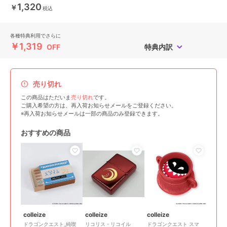
1,320
￥
税込
各種特典利用でさらに
￥1,319
OFF
特典内訳
売り切れ
この商品はただいま
売り切れ
です。
ご購入希望の方は、再入荷お知らせメールをご登録ください。
※再入荷お知らせメールは一部の商品のみ登録できます。
おすすめの商品
colleize
colleize
colleize
ドラゴンクエスト_純喫
リコリス・リコイル
ドラゴンクエスト スマ