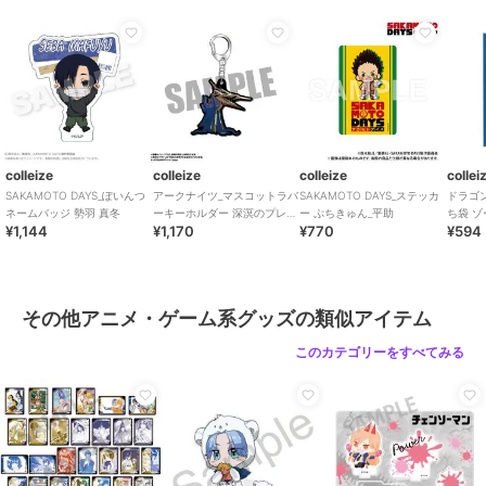
colleize
colleize
colleize
HUNTER×HUNTER_トレ
ドラゴンクエスト_メタ
リコリス・リコイル
ーディング Ani-Art
リックモンスターズギャ
_Zippo ver.2(井上たきな)
clear label 第2弾 アクリ
ラリー アックスドラゴ
12,672
7,150
16,874
¥
¥
¥
ル
ン
colleize
colleize
colleize
collei
SAKAMOTO DAYS_ぽいんつ
アークナイツ_マスコットラバ
SAKAMOTO DAYS_ステッカ
ドラゴ
ネームバッジ 勢羽 真冬
ーキーホルダー 深溟のプレデ
ー ぷちきゅん_平助
ち袋 ゾ
¥1,144
¥1,170
¥770
¥594
ター
colleize
colleize
colleize
その他アニメ・ゲーム系グッズの類似アイテム
ブルーロック_A4シング
ブレイクマイケース_プ
ちいかわ_Play Charm シ
ルクリアファイル 潔
リズムミニステッカー 8.
ーサー
このカテゴリーをすべてみる
世一・糸師 凛／アクロ
槻本大河
594
643
2,376
¥
¥
¥
バットサッカー