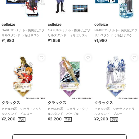
colleize
colleize
colleize
NARUTO-ナルト- 疾風伝_アク
NARUTO-ナルト- 疾風伝_アク
NARUTO-ナルト- 疾風伝_アク
リルスタンド うちはサスケ
リルスタンド うちはサスケ
リルスタンド うちはサスケ 書
¥1,980
¥1,859
¥1,980
(Cyber Style)
生風ver.
クラックス
クラックス
クラックス
ヒカルの碁 ジオラマアクリ
ヒカルの碁 ジオラマアクリ
ヒカルの碁 ジオラマアクリ
ルスタンド イエロー
ルスタンド パープル
ルスタンド ブルー
¥2,200
¥2,200
¥2,200
予約
予約
予約