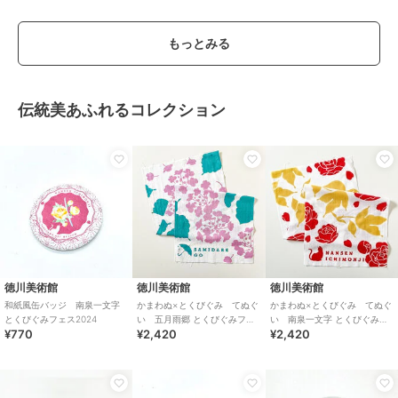
もっとみる
伝統美あふれるコレクション
徳川美術館
徳川美術館
徳川美術館
和紙風缶バッジ 南泉一文字
かまわぬ×とくびぐみ てぬぐ
かまわぬ×とくびぐみ てぬぐ
とくびぐみフェス2024
い 五月雨郷 とくびぐみフェ
い 南泉一文字 とくびぐみフ
¥770
¥2,420
¥2,420
ス2024
ェス2024