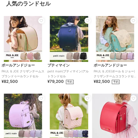
人気のランドセル
ポールアンドジョー
プティマイン
ポールアンドジョー
PAUL & JOE クリザンテームス
petit main(プティマイン)アル
PAUL & JOE(ポール & ジョー)
プランドゥールランドセル
トランドセル
クリザンテームココランドセ
¥82,500
¥79,200
¥82,500
ル
予約
予約