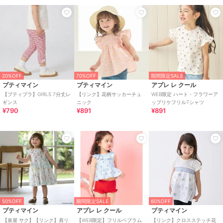
20%OFF
70%OFF
期間限定SALE
プティマイン
プティマイン
アプレ レ クール
【プティプラ】GIRLS 7分丈レ
【リンク】花柄サッカーチュ
WEB限定 ハート・フラワーア
ギンス
ニック
ップリケフリルTシャツ
¥790
¥891
¥891
50%OFF
期間限定SALE
60%OFF
プティマイン
アプレ レ クール
プティマイン
【泉屋 サク】【リンク】肩リ
【WEB限定】フリルペプラム
【リンク】クロスステッチ花