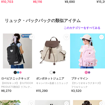
¥10,703
¥6,116
¥8,690
¥15,2
リュック・バックパックの類似アイテム
このカテゴリーをすべてみる
ロペピクニックキッズ
ポンポネットジュニア
プティマイン
【KIDS/キッズ】【OUTDOOR
キャンバス×合皮ミニリュック
【サンリオキャラクターズ】
PRODUCTS別注】リフレクタ
フリルリュック
¥6,270
¥15,290
¥3,520
ー付リュック 16L