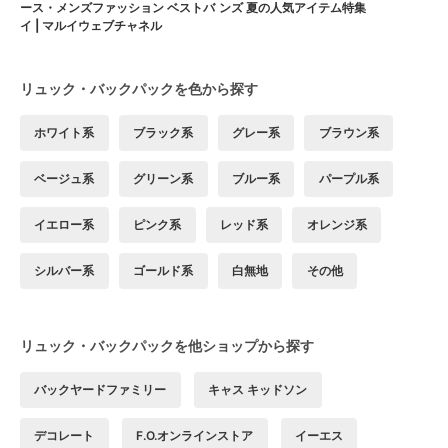
ース・メンズファッション ベストバ
ンズ 夏の人気アイテム特集
イ | マルイウェブチャネル
リュック・バックパックを色から探す
ホワイト系
ブラック系
グレー系
ブラウン系
ベージュ系
グリーン系
ブルー系
パープル系
イエロー系
ピンク系
レッド系
オレンジ系
シルバー系
ゴールド系
白無地
その他
リュック・バックパックを他ショップから探す
バックヤードファミリー
キャス キッドソン
デコレート
F.O.オンラインストア
イーエス