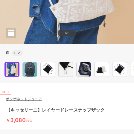
1/11
白
F
△
SALE
ポンポネットジュニア
【キャセリーニ】レイヤードレースナップザック
3,080
￥
税込