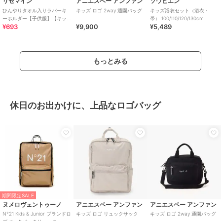
リセマイン
アニエスベー アンファン
ソウビエン
ひんやりタオル入りラバーキ
キッズ ロゴ 2way 通園バッグ
キッズ浴衣セット（浴衣・
ーホルダー【子供服】【キッ
帯） 100/110/120/130cm
¥693
¥9,900
¥5,489
ズ】【女の子】
もっとみる
休日のお出かけに、上品なロゴバッグ
期間限定SALE
ヌメロヴェントゥーノ
アニエスベー アンファン
アニエスベー アンファン
N°21 Kids & Junior ブランドロ
キッズ ロゴ リュックサック
キッズ ロゴ 2way 通園バッグ