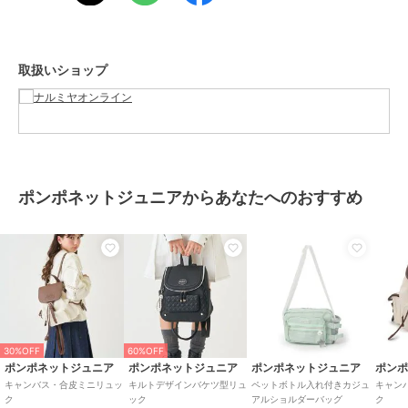
サイズ
F
素材
本体表側：ポリエステル
本体裏側：ポリエステル
取扱いショップ
別布：ポリエステル
別布：キュプラ
別布：ポリウレタン
タブ部分：合成皮革
商品のお取り扱い方法
お手入れ
洗濯方法は商品タグをご確認くだ
ポンポネットジュニアからあなたへのおすすめ
さい
原産国
中国
30%OFF
60%OFF
ポンポネットジュニア
ポンポネットジュニア
ポンポネットジュニア
ポン
キャンバス・合皮ミニリュッ
キルトデザインバケツ型リュ
ペットボトル入れ付きカジュ
キャン
ク
ック
アルショルダーバッグ
ク