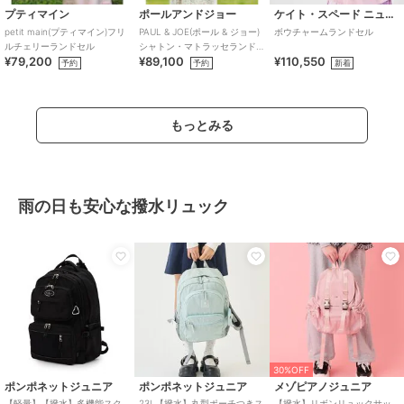
プティマイン
ポールアンドジョー
ケイト・スペード ニューヨーク キッズ
petit main(プティマイン)フリ
PAUL & JOE(ポール & ジョー)
ボウチャームランドセル
ルチェリーランドセル
シャトン・マトラッセランド
¥79,200
¥89,100
¥110,550
セル
予約
予約
新着
もっとみる
雨の日も安心な撥水リュック
30%OFF
ポンポネットジュニア
ポンポネットジュニア
メゾピアノジュニア
【軽量】【撥水】多機能スク
23L【撥水】丸型ポーチつきス
【撥水】リボンリュックサッ