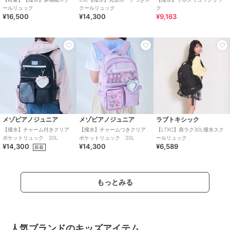
ールリュック
クールリュック
ク
¥16,500
¥14,300
¥9,163
メゾピアノジュニア
メゾピアノジュニア
ラブトキシック
【撥水】チャーム付きクリア
【撥水】チャームつきクリア
【LTXC】肩ラク30L撥水スク
ポケットリュック 20L
ポケットリュック 20L
ールリュック
¥14,300
¥14,300
¥6,589
新着
もっとみる
人気ブランドのキッズアイテム