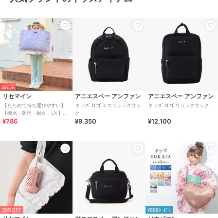
SALE
リセマイン
アニエスベー アンファン
アニエスベー アンファン
【たためて持ち運びやすい】
キッズ ロゴ ミニリュックサッ
キッズ ロゴ リュックサック
【撥水・防汚・耐久・UV】リ
ク
¥786
¥9,350
¥12,100
ボン付きフリルレッスンバッ
ク【子供服】【キッズ
30%OFF
¥888ｸｰﾎﾟﾝ