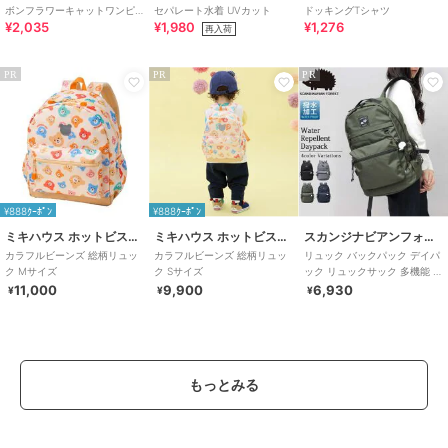
ボンフラワーキャットワンピ
セパレート水着 UVカット
ドッキングTシャツ
¥2,035
¥1,980
¥1,276
ース
再入荷
PR
PR
PR
¥888ｸｰﾎﾟﾝ
¥888ｸｰﾎﾟﾝ
ミキハウス ホットビスケッツ
ミキハウス ホットビスケッツ
スカンジナビアンフォレスト
カラフルビーンズ 総柄リュッ
カラフルビーンズ 総柄リュッ
リュック バックパック デイパ
ク Mサイズ
ク Sサイズ
ック リュックサック 多機能 レ
ディース 通勤 通学 マザーズリ
11,000
9,900
6,930
¥
¥
¥
ュック
もっとみる