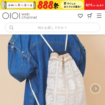
コ
ン
テ
ン
ツ
へ
何かお探しですか？
ス
キ
ッ
プ