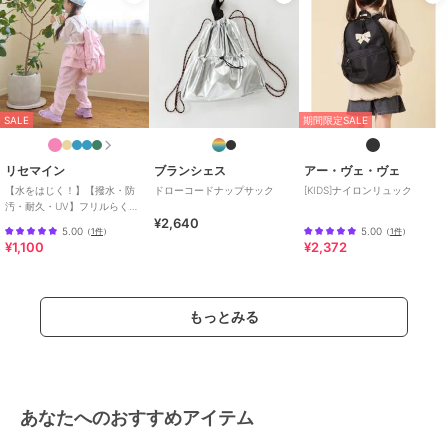
SALE
期間限定SALE
リセマイン
ブランシェス
アー・ヴェ・ヴェ
【水をはじく！】【撥水・防
ドローコードナップサック
[KIDS]ナイロンリュック
汚・耐久・UV】フリルらくら
¥2,640
くナップ【子供服】【キッ
5.00
5.00
（
1件
）
（
1件
）
ズ】【女の子】
¥1,100
¥2,372
もっとみる
あなたへのおすすめアイテム