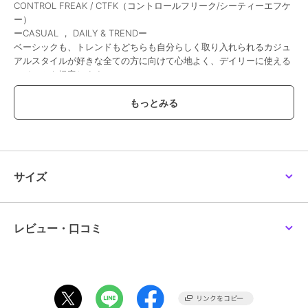
CONTROL FREAK / CTFK（コントロールフリーク/シーティーエフケ
ー）
ーCASUAL ， DAILY & TRENDー
ベーシックも、トレンドもどちらも自分らしく取り入れられるカジュ
アルスタイルが好きな全ての方に向けて心地よく、デイリーに使える
アイテムを提案します。
コアターゲット層 20代後半～30代
≪重さ≫F／約170g
サイズ
ブランド
ポンポネットジュニア
ショップ
ナルミヤオンライン
商品カテゴリ
バッグ
／
リュック・バックパッ
レビュー・口コミ
ク
性別タイプ
ガールズ
バッグ
／
リュック・バックパッ
ク
カラー
白、黒