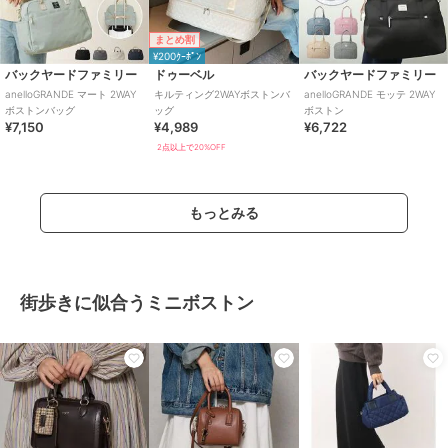
まとめ割
¥200ｸｰﾎﾟﾝ
バックヤードファミリー
ドゥーベル
バックヤードファミリー
anelloGRANDE マート 2WAY
キルティング2WAYボストンバ
anelloGRANDE モッテ 2WAY
ボストンバッグ
ッグ
ボストン
¥7,150
¥4,989
¥6,722
2点以上で20%OFF
もっとみる
街歩きに似合うミニボストン