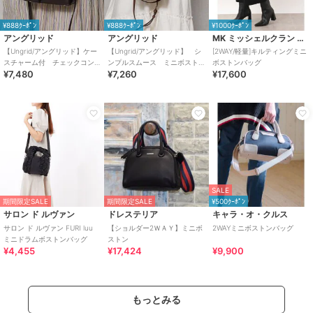
¥888ｸｰﾎﾟﾝ
¥888ｸｰﾎﾟﾝ
¥1000ｸｰﾎﾟﾝ
アングリッド
アングリッド
MK ミッシェルクラン バッグ
【Ungrid/アングリッド】ケー
【Ungrid/アングリッド】 シ
[2WAY/軽量]キルティングミニ
スチャーム付 チェックコン
ンプルスムース ミニボスト
ボストンバッグ
¥7,480
¥7,260
¥17,600
ビ ミニボストンバッグ
ンバッグ
SALE
期間限定SALE
期間限定SALE
¥500ｸｰﾎﾟﾝ
サロン ド ルヴァン
ドレステリア
キャラ・オ・クルス
サロン ド ルヴァン FURI luu
【ショルダー2ＷＡＹ】ミニボ
2WAYミニボストンバッグ
ミニドラムボストンバッグ
ストン
¥4,455
¥17,424
¥9,900
もっとみる