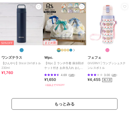
まとめ割
50%OFF
ワンズテラス
Wpc.
フェフェ
【ひんやり】Sticol 2in1ボトル
【Wpc.】ランチ巾着 保冷剤ポ
GIVERNY | ワンプッシュステ
230ml
ケット付き お弁当入れ おしゃ
ンレスボトル
¥1,760
れ はっ水加工 お弁当袋 レディ
4.69
3.00
（
13件
）
（
2件
）
ース
¥1,650
¥4,455
再入荷
2点以上で10%OFF
もっとみる