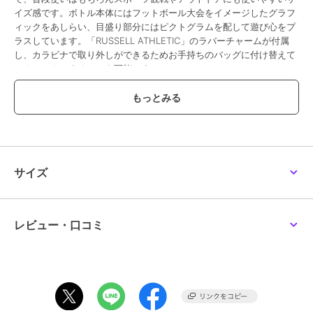
イズ感です。ボトル本体にはフットボール大会をイメージしたグラフ
ィックをあしらい、目盛り部分にはピクトグラムを配して遊び心をプ
ラスしています。「RUSSELL ATHLETIC」のラバーチャームが付属
し、カラビナで取り外しができるためお手持ちのバッグに付け替えて
アクセントにすることも可能です。
■容量：650ml
【RUSSELL ATHLETIC／ラッセル アスレチック】
1902年創業、アメリカ発の老舗アスレチックウェアブランド。
世界で初めてスウェットを開発したブランドとして知られ、100年以
上にわたりスポーツと日常に根ざしたプロダクトを生み出してきまし
サイズ
た。
耐久性・快適性に優れた素材使いと、無駄のないベーシックなデザイ
ンが特徴。
近年はヴィンテージライクな風合いと現代的なシルエットを融合さ
レビュー・口コミ
せ、デイリーウェアとしても高い支持を集めています。
※モデル着用画像は、光の当たり具合で色味が違って見える場合がご
ざいます。
※お使いのモニター環境によって商品の色味が違って見える場合がご
ざいます。