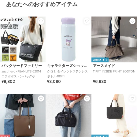
あなたへのおすすめアイテム
¥888ｸｰﾎﾟﾝ
バックヤードファミリー
キャラクターズショップ ラフラフ
アースメイド
zucchero×PEANUTS 62014
クロミ ダイレクトステンレス
11PKT INSIDE PRINT BOSTON
コラボボストンバッグ小
ボトル480ml
¥9,802
¥3,080
¥6,930