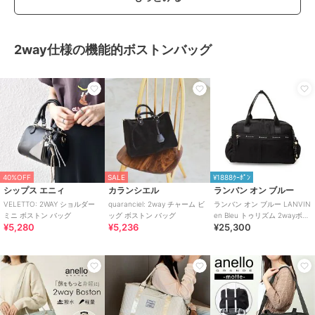
2way仕様の機能的ボストンバッグ
40%OFF
SALE
¥1888ｸｰﾎﾟﾝ
シップス エニィ
カランシエル
ランバン オン ブルー
VELETTO: 2WAY ショルダー
quaranciel: 2way チャーム ビ
ランバン オン ブルー LANVIN
ミニ ボストン バッグ
ッグ ボストン バッグ
en Bleu トゥリズム 2wayボス
¥5,280
¥5,236
¥25,300
トンバッグ