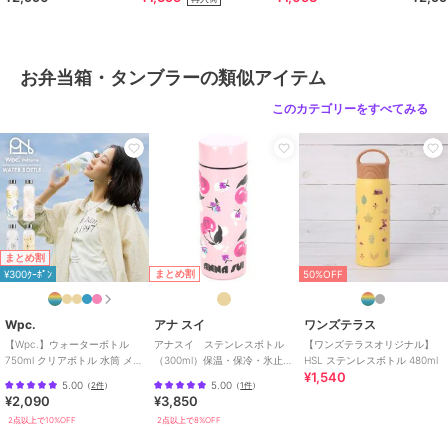
お弁当箱・タンブラーの類似アイテム
このカテゴリーをすべてみる
まとめ割
まとめ割
¥300ｸｰﾎﾟﾝ
50%OFF
Wpc.
アナ スイ
ワンズテラス
【Wpc.】ウォーターボトル
アナスイ ステンレスボトル
【ワンズテラスオリジナル】
750ml クリアボトル 水筒 メモ
（300ml）保温・保冷・氷止め
HSL ステンレスボトル 480ml
¥1,540
リ付き 大容量 オフィス ジム
付き チェリー 【ANNA
5.00
5.00
（
2件
）
（
1件
）
SUI】
¥2,090
¥3,850
2点以上で10%OFF
2点以上で8%OFF