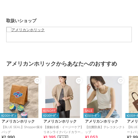
ブランド
アメリカンホリック
取扱いショップ
ショップ
アメリカンホリック
商品カテゴリ
お弁当・キッチン用品
／
お弁当
箱・タンブラー
性別タイプ
レディース
お弁当・キッチン用品
／
お弁当
アメリカンホリックからあなたへのおすすめ
箱・タンブラー
カラー
ブルー
サイズ
Ｆ
素材
本体 不飽和ﾎ゜ﾘｴｽﾃﾙ樹脂 100% 付
属部分 ﾎ゜ﾘﾌ゜ﾛﾋ゜ﾚﾝ 100%
商品のお取り扱い方法
60%OFF
SALE
原産国
中華人民共和国
¥200ｸｰﾎﾟﾝ
¥200ｸｰﾎﾟﾝ
¥200ｸｰﾎﾟﾝ
¥200ｸｰ
アメリカンホリック
アメリカンホリック
アメリカンホリック
アメ
【BLUE SEAL】Shopper保冷
【接触冷感・イージーケア】
【抗菌防臭】テレコタンクト
【BLU
バッグ
リネンライクバンドカラーシ
ップ
ートバ
¥2,990
¥1,395
¥1,053
¥2,9
ャツ
再入荷