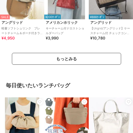
SALE
¥200ｸｰﾎﾟﾝ
¥888ｸｰﾎﾟﾝ
アングリッド
アメリカンホリック
アングリッド
軽量ソフトシュリンク プレ
キーチャーム付ドロストショ
【Ungrid/アングリッド】ケー
ートチャーム＆ポーチ付きラ
ルダーバッグ
スチャーム付 チェックコンビ
¥4,950
¥3,990
¥10,780
ージトートバッグ
キャリーオントラベルボスト
ンバッグ
もっとみる
毎日使いたいランチバッグ