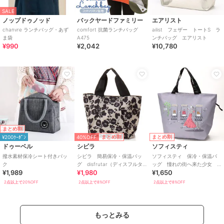
SALE
ノップドゥノッド
バックヤードファミリー
エアリスト
chanvre ランチバッグ・あず
comfort 抗菌ランチバッグ
ailist フェザー トートS ラ
ま袋
A475
ンチバッグ エアリスト
¥990
¥2,042
¥10,780
まとめ割
40%OFF
まとめ割
まとめ割
¥200ｸｰﾎﾟﾝ
ドゥーベル
シビラ
ソフィスティ
撥水素材保冷シート付きバッ
シビラ 簡易保冷・保温バッ
ソフィスティ 保冷・保温バ
ク
グ disfrutar（ディスフルタ
ッグ 憧れの街へ来た少女
¥1,989
¥1,980
¥1,650
ー） 【Sybilla】
【sophisty】
2点以上で20%OFF
2点以上で8%OFF
2点以上で8%OFF
もっとみる