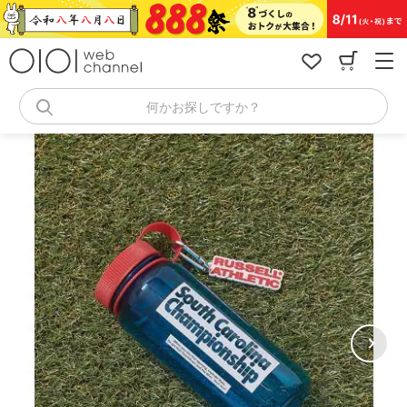
コ
ン
テ
ン
ツ
へ
何かお探しですか？
ス
キ
ッ
プ