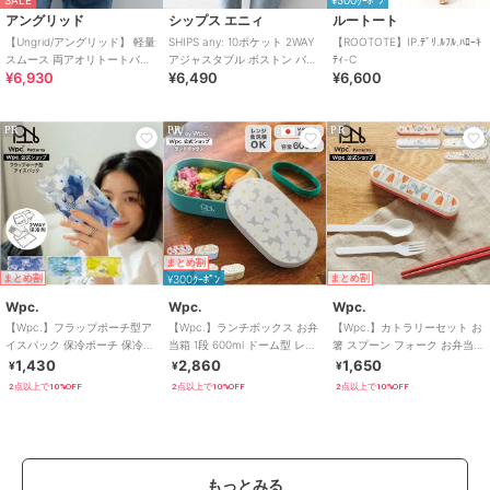
SALE
¥500ｸｰﾎﾟﾝ
アングリッド
シップス エニィ
ルートート
【Ungrid/アングリッド】 軽量
SHIPS any: 10ポケット 2WAY
【ROOTOTE】IP.ﾃﾞﾘ.ﾙﾌﾙ.ﾊﾛｰｷ
スムース 両アオリトートバッ
アジャスタブル ボストン バッ
ﾃｨ-C
¥6,930
¥6,490
¥6,600
グ
グ
PR
PR
PR
まとめ割
まとめ割
¥300ｸｰﾎﾟﾝ
まとめ割
Wpc.
Wpc.
Wpc.
【Wpc.】フラップポーチ型ア
【Wpc.】ランチボックス お弁
【Wpc.】カトラリーセット お
イスパック 保冷ポーチ 保冷剤
当箱 1段 600ml ドーム型 レン
箸 スプーン フォーク お弁当
大判
ジ対応 食洗器対応 日本製
レディース かわいい おしゃれ
1,430
2,860
1,650
¥
¥
¥
2点以上で10%OFF
2点以上で10%OFF
2点以上で10%OFF
もっとみる