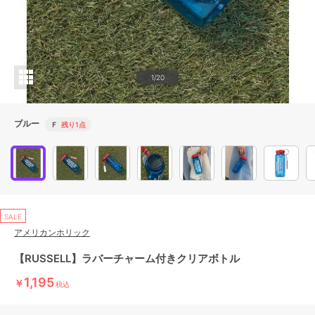
1/20
ブルー
Ｆ
残り1点
SALE
アメリカンホリック
【RUSSELL】ラバーチャーム付きクリアボトル
1,195
￥
税込