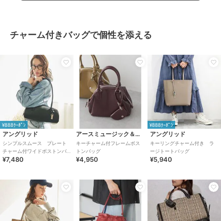
チャーム付きバッグで個性を添える
¥888ｸｰﾎﾟﾝ
¥888ｸｰﾎﾟﾝ
アングリッド
アースミュージック＆エコロジー
アングリッド
シンプルスムース プレート
キーチャーム付フレームボス
キーリングチャーム付き ラ
チャーム付ワイドボストンバ
トンバッグ
ージトートバッグ
¥7,480
¥4,950
¥5,940
ッグ