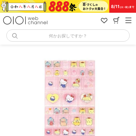
コ
ン
テ
ン
ツ
へ
何かお探しですか？
ス
キ
ッ
プ