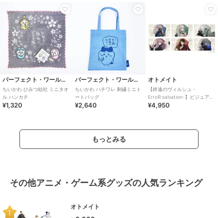
パーフェクト・ワールド・トーキョー
パーフェクト・ワールド・トーキョー
オトメイト
ちいかわ ひみつ結社 ミニタオ
ちいかわ ハチワレ 刺繍ミニト
【終遠のヴィルシュ -
ル ハンカチ
ートバッグ
ErroR:salvation-】ビジュアル
¥1,320
¥2,640
¥4,950
タオル(全6種)
もっとみる
その他アニメ・ゲーム系グッズの人気ランキング
オトメイト