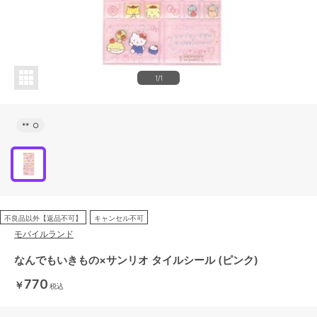
1/1
**
○
不良品以外【返品不可】
キャンセル不可
モバイルランド
なんでもいきもの×サンリオ タイルシール (ピンク)
770
￥
税込