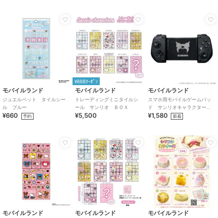
¥888ｸｰﾎﾟﾝ
モバイルランド
モバイルランド
モバイルランド
ジュエルペット タイルシー
トレーディングミニタイルシ
スマホ用モバイルゲームパッ
ル ブルー
ール サンリオ ＢＯＸ
ド サンリオキャラクター
¥660
¥5,500
¥1,580
ズ クロミ
予約
新着
モバイルランド
モバイルランド
モバイルランド