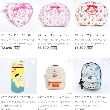
パーフェクト・ワールド・トーキョー
パーフェクト・ワールド・トーキョー
パーフェクト・ワールド・トーキョー
サンリオ マロンクリーム キル
サンリオ マロンクリーム キル
サンリオ マロンクリーム キル
ティングハートポーチ (ピンク)
ティングラウンドポーチ (ピン
ティングラウンドポーチ (クリ
¥2,640
¥3,300
¥3,300
Sanrio
ク) Sanrio
ーム) Sanrio
新着
新着
新着
パーフェクト・ワールド・トーキョー
パーフェクト・ワールド・トーキョー
パーフェクト・ワールド・トーキョー
サンリオ ポムポムプリン あれ
ミッフィー miffy リュック型
サンリオキャラクターズ ペン
これポーチ Sanrio
ミニポーチ レッド ブルーナ・
ケース バックパック
¥1,430
¥2,970
¥2,750
カラーシリーズ
OUTDOOR PRODUCTS ポーチ