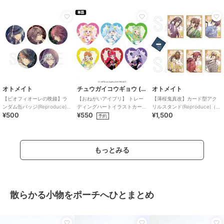
オトメイト
チュウガイコウギョウ (Chugai Mining)
オトメイト
【ピオフィオーレの晩鐘】ラ
【おねがいアイプリ】 トレー
【薄桜鬼真改】カード型アク
ンダム缶バッジ(Reproduce)
ディングハートイラストカー
リルスタンド(Reproduce)（ラ
¥500
¥550
¥1,500
（ランダム全5種）
ド （ランダム全6種）
ンダム全6種）
予約
もっとみる
散らかる小物をポーチへひとまとめ