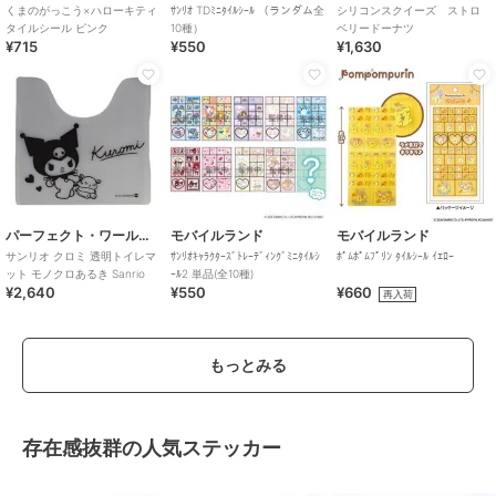
くまのがっこう×ハローキティ
ｻﾝﾘｵ TDﾐﾆﾀｲﾙｼｰﾙ （ランダム全
シリコンスクイーズ ストロ
タイルシール ピンク
10種）
ベリードーナツ
¥715
¥550
¥1,630
パーフェクト・ワールド・トーキョー
モバイルランド
モバイルランド
サンリオ クロミ 透明トイレマ
ｻﾝﾘｵｷｬﾗｸﾀｰｽﾞﾄﾚｰﾃﾞｨﾝｸﾞﾐﾆﾀｲﾙｼ
ﾎﾟﾑﾎﾟﾑﾌﾟﾘﾝ ﾀｲﾙｼｰﾙ ｲｴﾛｰ
ット モノクロあるき Sanrio
ｰﾙ2 単品(全10種)
¥2,640
¥550
¥660
再入荷
もっとみる
存在感抜群の人気ステッカー