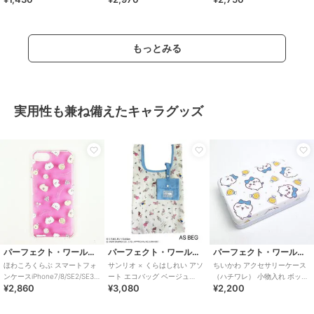
San
もっとみる
実用性も兼ね備えたキャラグッズ
パーフェクト・ワールド・トーキョー
パーフェクト・ワールド・トーキョー
パーフェクト・ワールド・トーキョー
ほわころくらぶ スマートフォ
サンリオ × くらはしれい アソ
ちいかわ アクセサリーケース
ンケースiPhone7/8/SE2/SE3
ート エコバッグ ベージュ
（ハチワレ） 小物入れ ボック
¥2,860
¥3,080
¥2,200
フルーツ スマホ カバー
Sanrio
ス ギフト