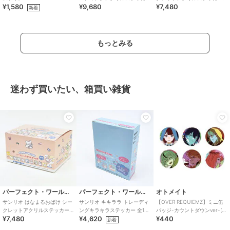
¥1,580
¥9,680
¥7,480
ー 全12種 コンプリートBOX ス
全10種 コンプリートBOX
新着
ウィート
Sanri
もっとみる
迷わず買いたい、箱買い雑貨
パーフェクト・ワールド・トーキョー
パーフェクト・ワールド・トーキョー
オトメイト
サンリオ はなまるおばけ シー
サンリオ キキララ トレーディ
【OVER REQUIEMZ】ミニ缶
クレットアクリルステッカー
ングキラキラステッカー 全12
バッジ-カウントダウンver-(ラ
¥7,480
¥4,620
¥440
全10種 コンプリートBOX
種 コンプリートBOX Sanrio
ンダム全6種)
新着
Sanri