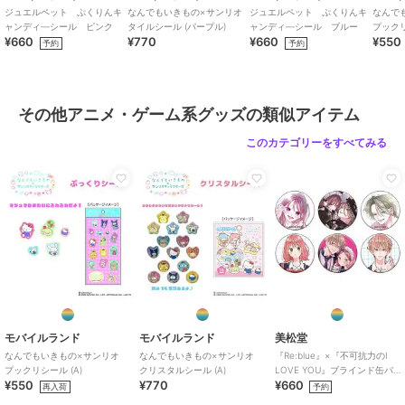
ジュエルペット ぷくりんキ
なんでもいきもの×サンリオ
ジュエルペット ぷくりんキ
なんで
ャンディ―シール ピンク
タイルシール (パープル)
ャンディ―シール ブルー
プックリ
¥660
¥770
¥660
¥550
予約
予約
その他アニメ・ゲーム系グッズの類似アイテム
このカテゴリーをすべてみる
モバイルランド
モバイルランド
美松堂
なんでもいきもの×サンリオ
なんでもいきもの×サンリオ
『Re:blue』×『不可抗力のI
プックリシール (A)
クリスタルシール (A)
LOVE YOU』ブラインド缶バ
¥550
¥770
¥660
ッジ（全6種）
再入荷
予約