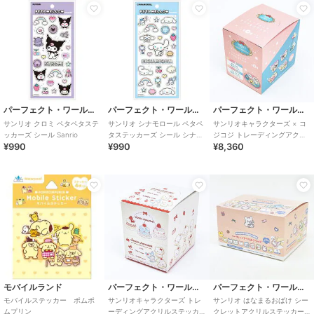
パーフェクト・ワールド・トーキョー
パーフェクト・ワールド・トーキョー
パーフェクト・ワールド・トーキョー
サンリオ クロミ ペタペタステ
サンリオ シナモロール ペタペ
サンリオキャラクターズ × コ
ッカーズ シール Sanrio
タステッカーズ シール シナモ
ジコジ トレーディングアクリ
¥990
¥990
¥8,360
ン Sanrio
ルステッカー 全9種 コンプリ
ートBOX
モバイルランド
パーフェクト・ワールド・トーキョー
パーフェクト・ワールド・トーキョー
モバイルステッカー ポムポ
サンリオキャラクターズ トレ
サンリオ はなまるおばけ シー
ムプリン
ーディングアクリルステッカ
クレットアクリルステッカー