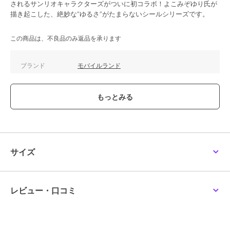
されるサンリオキャラクターズがついに初コラボ！よこみぞゆり氏が
描き起こした、絶妙な“ゆるさ”がたまらないシールシリーズです。
この商品は、不良品のみ返品を承ります
ブランド
モバイルランド
ショップ
モバイルランド
商品カテゴリ
すべてのその他アニメ・ゲーム系
グッズ
／
その他アニメ・ゲーム
系グッズ
カラー
**
サイズ
**
サイズ
素材
PVC
商品のお取り扱い方法
レビュー・口コミ