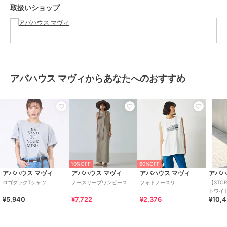
カラー
チャコールグレー、オフホワイ
取扱いショップ
ト、ベージュ
サイズ
F
素材
コットン100%
商品のお取り扱い方法
原産国
中国
アバハウス マヴィからあなたへのおすすめ
10%OFF
60%OFF
アバハウス マヴィ
アバハウス マヴィ
アバハウス マヴィ
アバハ
ロゴタックTシャツ
ノースリーブワンピース
フォトノースリ
【STO
トワイ
¥5,940
¥7,722
¥2,376
¥10,