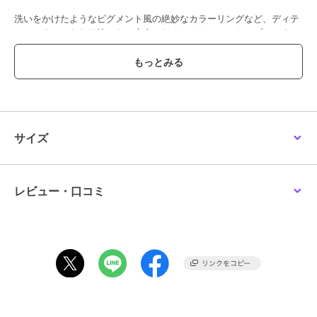
洗いをかけたようなピグメント風の絶妙なカラーリングなど、ディテ
ールにまでこだわり抜いた、大人のためのカジュアルトップスです。
【styling】
・センタープレス入りのスラックスやスカートと合わせると、カジュ
アルを抑えたスタイリングに。
・物足りなさを感じるときは、シャツを腰巻きするアレンジもおすす
めです。
・前裾を軽くインするとバランスよくまとまるので、ぜひお試しくだ
サイズ
さい。
レビュー・口コミ
ブランド
アバハウス マヴィ
ショップ
アバハウス マヴィ
商品カテゴリ
トップス
／
Tシャツ・カットソ
ー
性別タイプ
レディース
トップス
／
Tシャツ・カットソ
ー