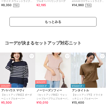
ーサイズ スウェットライクニ
プルオーバー/リンクコーデ
emmiロゴスウェットライクニ
¥9,350
¥2,195
¥14,960
ット
ット
予約
予約
もっとみる
コーデが決まるセットアップ対応ニット
30%OFF
20%OFF
¥1000ｸｰﾎﾟﾝ
¥1500ｸｰﾎﾟﾝ
アバハウス マヴィ
ノーリーズソフィー
アンタイトル
【セットアップ対応】ボーダ
《セットアップ対応》ウォッ
【セットアップ可】ドライタ
ーニットプルオーバー
シャブルペプラムプルオーバ
ッチニットプルオーバー
¥5,500
¥10,010
¥15,400
ー