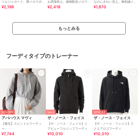
リルジャガード。襟メロウボ
お洒落映え。楊柳配色メロウ
なのにきれい見え。胸刺繍メ
¥2,198
¥2,418
¥1,870
ーダー見えフリルカットソー
トップス (半袖)
ロウワッフルカーディガン
（半袖）
（半袖）
もっとみる
フーディタイプのトレーナー
20%OFF
SALE
30%OFF
アバハウス マヴィ
ザ・ノース・フェイス
ザ・ノース・フェイス
【裏毛】スピンドルフーディ
【ザ・ノース・フェイス】リ
【ザ・ノース・フェイス】ス
ー
アビューフルジップフーディ
クエアロゴフーディ
¥7,744
¥10,010
¥10,010