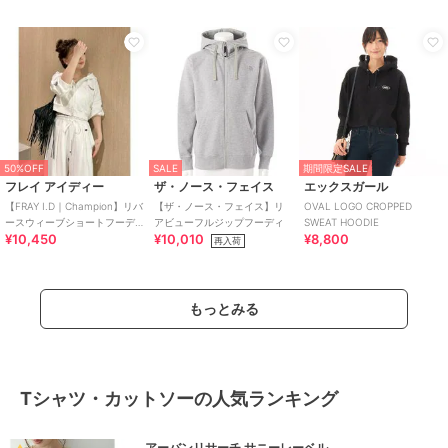
50%OFF
SALE
期間限定SALE
フレイ アイディー
ザ・ノース・フェイス
エックスガール
【FRAY I.D｜Champion】リバ
【ザ・ノース・フェイス】リ
OVAL LOGO CROPPED
ースウィーブショートフーデ
アビューフルジップフーディ
SWEAT HOODIE
¥10,450
¥10,010
¥8,800
ィ
再入荷
もっとみる
Tシャツ・カットソーの人気ランキング
アーバンリサーチ サニーレーベル