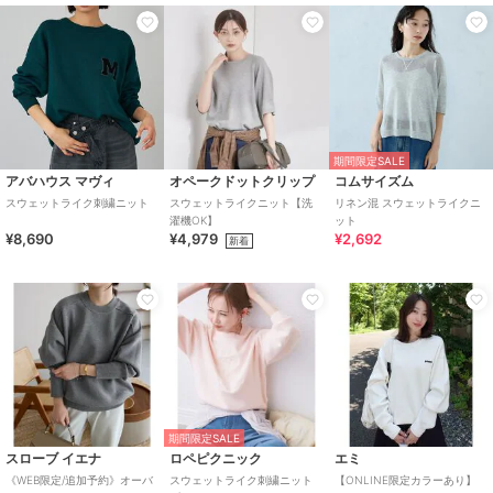
期間限定SALE
アバハウス マヴィ
オペークドットクリップ
コムサイズム
スウェットライク刺繍ニット
スウェットライクニット【洗
リネン混 スウェットライクニ
濯機OK】
ット
¥8,690
¥4,979
¥2,692
新着
期間限定SALE
スローブ イエナ
ロペピクニック
エミ
《WEB限定/追加予約》オーバ
スウェットライク刺繍ニット
【ONLINE限定カラーあり】