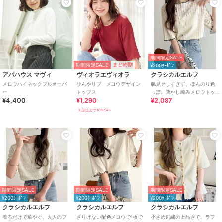
期間限定SALE
期間限定SALE
まとめ割
¥200ｸｰﾎﾟﾝ
アバハウス マヴィ
ヴィオラエヴィオラ
クラシカルエルフ
メロウハイネックプルオーバ
ひんやリブ メロウデザイン
肌見せしすぎず、ほんのり色
ー
トップス
っぽ。透かし編みメロウトッ
¥4,400
¥1,290
¥2,087
プスカットソー（半袖）
3点以上で10%OFF
期間限定SALE
期間限定SALE
期間限定SALE
¥200ｸｰﾎﾟﾝ
¥200ｸｰﾎﾟﾝ
¥200ｸｰﾎﾟﾝ
クラシカルエルフ
クラシカルエルフ
クラシカルエルフ
着るだけで華やぐ、大人のフ
さりげない配色メロウで1枚で
小さめ刺繍の上品さで、ラフ