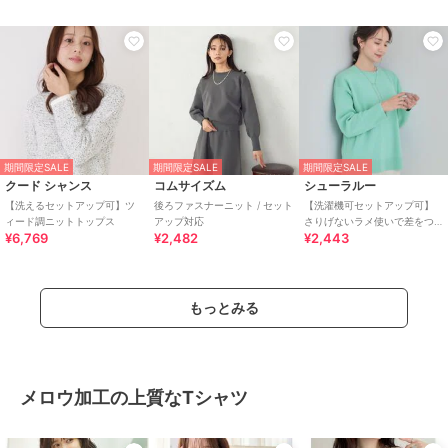
期間限定SALE
期間限定SALE
期間限定SALE
クード シャンス
コムサイズム
シューラルー
【洗えるセットアップ可】ツ
後ろファスナーニット / セット
【洗濯機可セットアップ可】
ィード調ニットトップス
アップ対応
さりげないラメ使いで差をつ
¥6,769
¥2,482
¥2,443
ける クルーネックニット
もっとみる
メロウ加工の上質なTシャツ