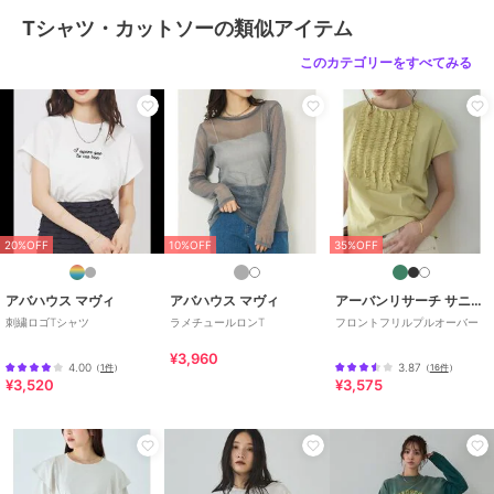
Tシャツ・カットソーの類似アイテム
このカテゴリーをすべてみる
20%OFF
10%OFF
35%OFF
アバハウス マヴィ
アバハウス マヴィ
アーバンリサーチ サニーレーベル
刺繍ロゴTシャツ
ラメチュールロンT
フロントフリルプルオーバー
¥3,960
4.00
3.87
（
1件
）
（
16件
）
¥3,520
¥3,575