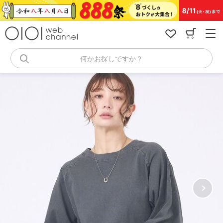
コ
ン
テ
ン
ツ
へ
何かお探しですか？
ス
キ
ッ
プ