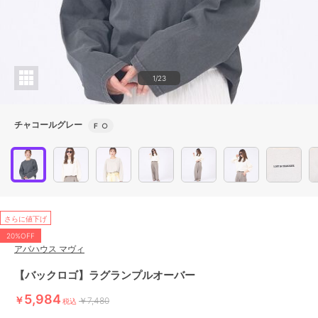
1/23
チャコールグレー
F
○
さらに値下げ
20%OFF
アバハウス マヴィ
【バックロゴ】ラグランプルオーバー
5,984
￥
￥7,480
税込