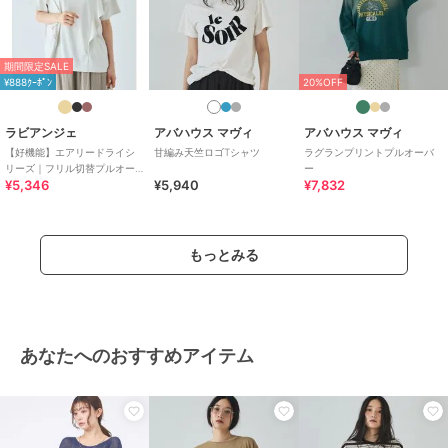
期間限定SALE
¥888ｸｰﾎﾟﾝ
20%OFF
ラビアンジェ
アバハウス マヴィ
アバハウス マヴィ
【好機能】エアリードライシ
甘編み天竺ロゴTシャツ
ラグランプリントプルオーバ
リーズ｜フリル切替プルオー
ー
¥5,346
¥5,940
¥7,832
バー
もっとみる
あなたへのおすすめアイテム