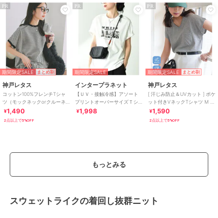
PR
PR
PR
期間限定SALE
期間限定SALE
期間限定SALE
まとめ割
まとめ割
神戸レタス
インタープラネット
神戸レタス
コットン100%フレンチTシャ
【ＵＶ・接触冷感】アソート
[ 汗じみ防止＆UVカット ] ポケ
ツ（モックネックorクルーネ
プリントオーバーサイズＴシ
ット付きVネックTシャツ M L
ック） [C4819]
ャツ
XL [C7575]
1,490
1,998
1,590
¥
¥
¥
2点以上で5%OFF
2点以上で5%OFF
もっとみる
スウェットライクの着回し抜群ニット