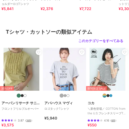
ョルダーロゴTシャツ
ットリ
¥5,841
¥2,376
¥7,722
¥3,3
60%OFF
10%OFF
20%OFF
アバハウス マヴィ
アバハウス マヴィ
アバハウス マヴィ
【WEB Domani掲載】ベ
ラメチュールロンT
ソフトチュールロンT
ロアビスチェ付ロンT
3,960
3,960
¥
¥
Tシャツ・カットソーの類似アイテム
3,168
¥
このカテゴリーをすべてみる
10%OFF
68%OFF
アバハウス マヴィ
アバハウス マヴィ
アバハウス マヴィ
35%OFF
期間限定SALE
スパークナイロンクルー
【前後着用可】カットジ
メロウハイネックプルオ
ネックプルオーバー
ョーゼット2WAYプルオ
ーバー
ーバー
3,960
2,200
4,400
¥
¥
¥
アーバンリサーチ サニーレーベル
アバハウス マヴィ
コカ
フロントフリルプルオーバー
ロゴタックTシャツ
＼新色登場／ COTTON from
the U.S.フレンチスリーブTシ
¥5,940
ャツ 全4色
3.87
4.16
（
16件
）
（
6件
）
¥3,575
¥550