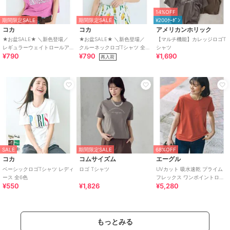
14%OFF
期間限定SALE
期間限定SALE
¥200ｸｰﾎﾟﾝ
コカ
コカ
アメリカンホリック
★お盆SALE★ ＼新色登場／
★お盆SALE★ ＼新色登場／
【マルチ機能】カレッジロゴT
レギュラーウェイトロールア
クルーネックロゴTシャツ 全4
シャツ
¥790
¥790
¥1,690
ップロゴTシャツ 全10色
色
再入荷
SALE
期間限定SALE
68%OFF
コカ
コムサイズム
エーグル
ベーシックロゴTシャツ レディ
ロゴ Tシャツ
UVカット 吸水速乾 プライム
ース 全6色
フレックス ワンポイントロゴ
¥550
¥1,826
¥5,280
半袖Tシャツ RP
もっとみる