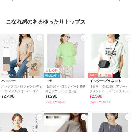
こなれ感のあるゆったりトップス
まとめ割
SALE
まとめ割
¥200ｸｰﾎﾟﾝ
ベルシー
コカ
インタープラネット
バックプリントtシャツ レディ
【綿100％・体型カバー】５分
【ＵＶ・接触冷感】アソート
ース アメカジ オーバーサイズ
袖ビックTシャツ 全8色
プリントオーバーサイズＴシ
¥2,498
¥1,290
¥2,596
半袖 レトロ 大きいサイズ
ャツ
2点以上で10%OFF
2点以上で10%OFF