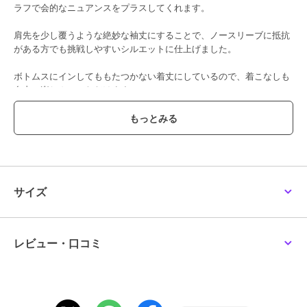
ラフで会的なニュアンスをプラスしてくれます。
アバハウス マヴィ
アバハウス マヴィ
アバハウス マヴィ
【シアートップス】７分
ワイドロゴTシャツ
【2WAY】ピグメントオ
肩先を少し覆うような絶妙な袖丈にすることで、ノースリーブに抵抗
袖シアーTシャツ
フショルダーロゴTシャ
4,620
¥
ツ
がある方でも挑戦しやすいシルエットに仕上げました。
4,400
5,841
¥
¥
ボトムスにインしてももたつかない着丈にしているので、着こなしも
自由に楽しんでいただけます。
【styling】
カジュアルになりすぎたくないときは、スカートやサテン生地のボト
ムスなど、女性らしい要素をプラスすると◎
20%OFF
大ぶりなバングルやネックレスを足して、足元は華奢なストラップサ
ンダルで大人カジュアルなスタイリングに。
アバハウス マヴィ
アバハウス マヴィ
アバハウス マヴィ
甘編み天竺ロゴTシャツ
【リンガーT】ボーダー
【1枚でサマになる】フ
サイズ
コンパクトTシャツ
ォトロンT
5,940
¥
3,960
5,104
¥
¥
ブランド
アバハウス マヴィ
ショップ
アバハウス マヴィ
レビュー・口コミ
商品カテゴリ
トップス
／
Tシャツ・カットソ
ー
性別タイプ
レディース