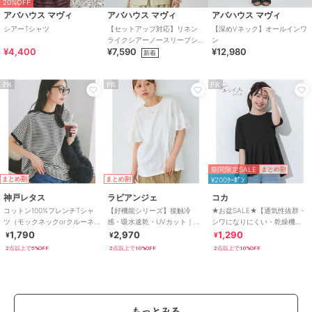
20%OFF
アバハウス マヴィ
アバハウス マヴィ
アバハウス マヴィ
シアーTシャツ
【セットアップ対応】リネン
【深めVネック】オールインワ
ライクシアーノースリーブシ
ン
¥4,400
¥7,590
¥12,980
ャツ
新着
PR
PR
PR
期間限定SALE
まとめ割
まとめ割
まとめ割
¥200ｸｰﾎﾟﾝ
神戸レタス
ラビアンジェ
コカ
コットン100%フレンチTシャ
【好機能シリーズ】接触冷
★お盆SALE★【通気性抜群・
ツ（モックネックorクルーネ
感・吸水速乾・UVカット｜フ
シワになりにくい・乾燥機
ック） [C4819]
レアスリーブタックプルオー
OK】ライトエンボスペプラム
1,790
2,970
1,290
¥
¥
¥
バー｜華奢見え
トップス
2点以上で5%OFF
2点以上で10%OFF
2点以上で10%OFF
もっとみる