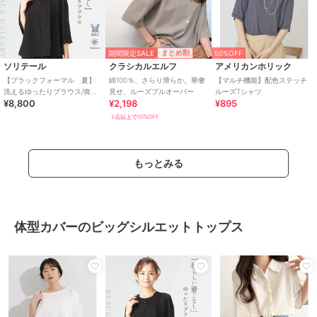
期間限定SALE
まとめ割
50%OFF
ソリテール
クラシカルエルフ
アメリカンホリック
【ブラックフォーマル 夏】
綿100％、さらり滑らか。華奢
【マルチ機能】配色ステッチ
洗えるゆったりブラウス/喪服/
見せ、ルーズプルオーバー
ルーズTシャツ
¥8,800
¥2,198
¥895
礼服/レディース/法事/卒業式
2点以上で10%OFF
もっとみる
体型カバーのビッグシルエットトップス