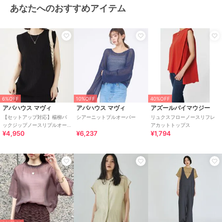
あなたへのおすすめアイテム
6%OFF
10%OFF
40%OFF
アバハウス マヴィ
アバハウス マヴィ
アズールバイマウジー
【セットアップ対応】楊柳バ
シアーニットプルオーバー
リュクスフローノースリフレ
ックジップノースリプルオー
アカットトップス
¥4,950
¥6,237
¥1,794
バー