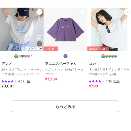
30%OFF
期間限定SALE
アンメ
アニエスベーファム
コカ
立体 ロゴ プリント オーバーサ
ロゴ コットン 5分袖 Tシャツ
★お盆SALE★ フレンチスリー
イズ 半袖 Tシャツ ANME アン
”Yoko”
ブ刺繍Tシャツ 全4色
¥7,260
メ
4.22
4.30
（
9件
）
（
13件
）
¥3,091
¥790
もっとみる