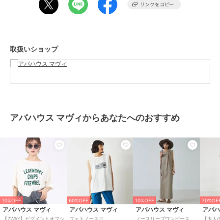
トップス
／
Tシャツ・カットソ
10%OFF
20%OFF
ー
アバハウス マヴィ
アバハウス マヴィ
アバハウス マヴィ
カラー
パープル、オフホワイト、グレー
ロゴタックTシャツ
【販売店舗限定】シアー
【バックロゴ】ラグラン
ジュ
フライスロンT
プルオーバー
5,940
¥
4,356
5,984
¥
¥
取扱いショップ
サイズ
F
素材
コットン100%
商品のお取り扱い方法
お手入れ
洗濯機可
原産国
中国
アバハウス マヴィからあなたへのおすすめ
10%OFF
10%OFF
20%OFF
アバハウス マヴィ
アバハウス マヴィ
アバハウス マヴィ
ボーダーヘンリーネック
ハイネックプルオーバー
ラグランプリントプルオ
プルオーバー
ーバー
4,257
¥
4,455
7,832
¥
¥
10%OFF
60%OFF
10%OFF
70%OF
アバハウス マヴィ
アバハウス マヴィ
アバハウス マヴィ
アバハ
【2WAY】ピグメントオフシ
フォトノースリ
ノースリーブワンピース
【大人