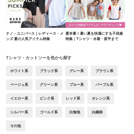
ナノ・ユニバース｜レディース・メ
夏本番！暑い夏を快適にする子供服
ンズ 夏の人気アイテム特集
特集｜Tシャツ・水着・甚平まで
Tシャツ・カットソーを色から探す
ホワイト系
ブラック系
グレー系
ブラウン系
ベージュ系
グリーン系
ブルー系
パープル系
イエロー系
ピンク系
レッド系
オレンジ系
シルバー系
ゴールド系
白無地
白織柄
その他