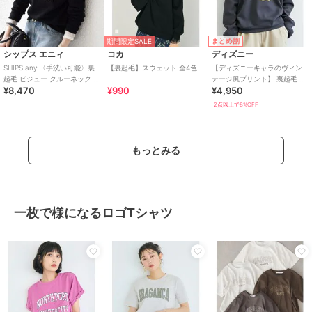
まとめ割
期間限定SALE
シップス エニィ
コカ
ディズニー
SHIPS any:〈手洗い可能〉裏
【裏起毛】スウェット 全4色
【ディズニーキャラのヴィン
起毛 ビジュー クルーネック コ
テージ風プリント】 裏起毛 ス
¥8,470
¥990
¥4,950
ンパクト プルオーバー
ウェット トレーナー キャラク
ター
2点以上で8%OFF
もっとみる
一枚で様になるロゴTシャツ