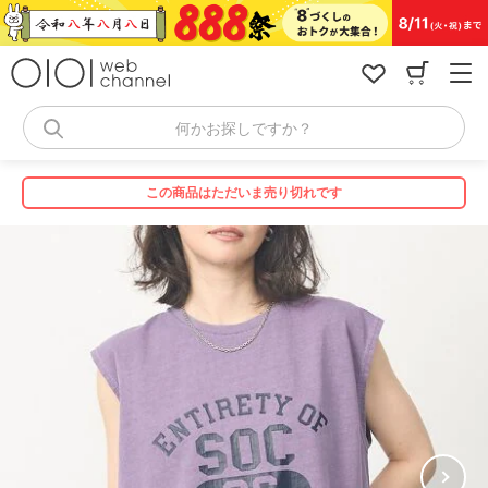
コ
ン
テ
ン
ツ
へ
何かお探しですか？
ス
キ
ッ
この商品はただいま売り切れです
プ