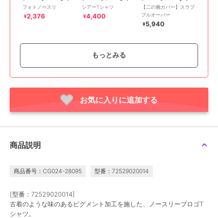
フォトノースリ
シアーTシャツ
【二の腕カバー】スラブ
プルオーバー
2,376
4,400
¥
¥
5,940
¥
もっとみる
お気に入りに追加する
10%OFF
アバハウス マヴィ
アバハウス マヴィ
アバハウス マヴィ
ワイドロゴTシャツ
マルチボーダーロングT
シャーリングボーダーT
シャツ
シャツ
4,400
¥
8,360
2,970
新着
¥
¥
商品説明
商品番号：CG024-28095
型番：72529020014
[型番：72529020014]
古着のような味のあるピグメント加工を施した、ノースリーブロゴT
シャツ。
31%OFF
10%OFF