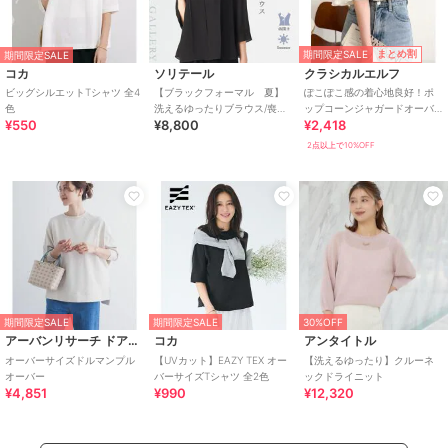
期間限定SALE
まとめ割
期間限定SALE
コカ
ソリテール
クラシカルエルフ
ビッグシルエットTシャツ 全4
【ブラックフォーマル 夏】
ぽこぽこ感の着心地良好！ポ
色
洗えるゆったりブラウス/喪服/
ップコーンジャガードオーバ
¥550
¥8,800
¥2,418
礼服/レディース/法事/卒業式
ーサイズメロウシャツ（半
袖）
2点以上で10%OFF
期間限定SALE
期間限定SALE
30%OFF
アーバンリサーチ ドアーズ
コカ
アンタイトル
オーバーサイズドルマンプル
【UVカット】EAZY TEX オー
【洗えるゆったり】クルーネ
オーバー
バーサイズTシャツ 全2色
ックドライニット
¥4,851
¥990
¥12,320