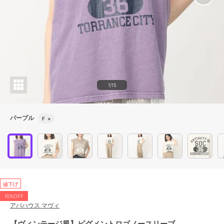
1/15
パープル
F
×
値下げ
10%OFF
アバハウス マヴィ
【ヴィンテージ風】ピグメントロゴノースリーブ