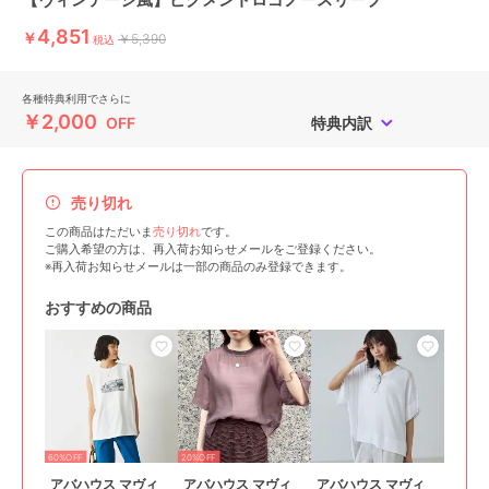
4,851
￥
￥5,390
税込
各種特典利用でさらに
￥2,000
OFF
特典内訳
売り切れ
この商品はただいま
売り切れ
です。
ご購入希望の方は、再入荷お知らせメールをご登録ください。
※再入荷お知らせメールは一部の商品のみ登録できます。
おすすめの商品
60%OFF
20%OFF
アバハウス マヴィ
アバハウス マヴィ
アバハウス マヴィ