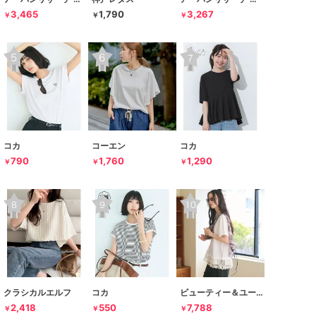
3,465
1,790
3,267
￥
￥
￥
コカ
コーエン
コカ
790
1,760
1,290
￥
￥
￥
クラシカルエルフ
コカ
ビューティー＆ユース ユナイテッドアローズ
2,418
550
7,788
￥
￥
￥