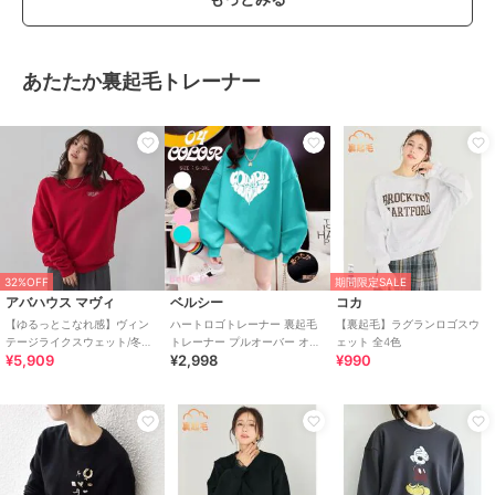
あたたか裏起毛トレーナー
32%OFF
期間限定SALE
アバハウス マヴィ
ベルシー
コカ
【ゆるっとこなれ感】ヴィン
ハートロゴトレーナー 裏起毛
【裏起毛】ラグランロゴスウ
テージライクスウェット/冬服/
トレーナー プルオーバー オー
ェット 全4色
¥5,909
¥2,998
¥990
長袖/刺繍/裏起毛
バーサイズ 大きいサイズ レデ
ィース