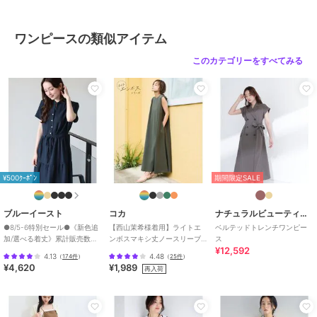
性別タイプ
レディース
ワンピースドレス
／
ワンピース
ワンピースの類似アイテム
カラー
ベージュ(27)、ブラック(01)
このカテゴリーをすべてみる
サイズ
F
素材
綿 64% ナイロン 36%
商品のお取り扱い方法
お手入れ
洗濯機|漂白不可|タンブル乾燥不
可|自然乾燥|アイロン仕上げ可|ド
ライ可|ウエットクリーニング可
¥500ｸｰﾎﾟﾝ
期間限定SALE
原産国
中国
ブルーイースト
コカ
ナチュラルビューティーベーシック
●8/5-6特別セール●《新色追
【西山茉希様着用】ライトエ
ベルテッドトレンチワンピー
加/選べる着丈》累計販売数
ンボスマキシ丈ノースリーブ
ス
¥12,592
70000枚突破！アソート柄ワ
ワンピース 全4色 / シワになり
4.13
4.48
（
174件
）
（
25件
）
ンピース
にくい・速乾
¥4,620
¥1,989
再入荷