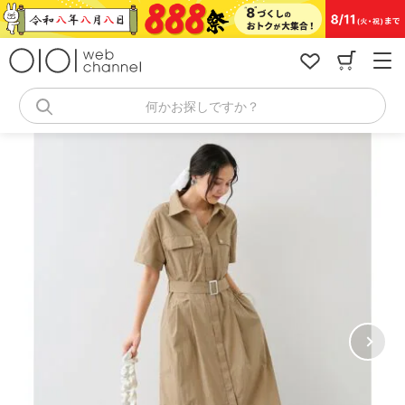
コ
ン
テ
ン
ツ
へ
何かお探しですか？
ス
キ
ッ
プ