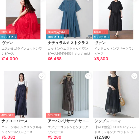
30%OFF
期間限定SALE
60%OFF
¥888ｸｰﾎﾟﾝ
¥888ｸｰﾎﾟﾝ
¥888ｸｰﾎﾟﾝ
ヴァン
ナチュラルミストクラス
ヴァン
エスカルゴラインコットンワ
コットンウエストタックワン
インドコットンプリーツワン
ンピース
ピース[41416405]natural mist
ピース
¥14,000
¥6,468
¥8,800
40%OFF
40%OFF
ナノユニバース
アーバンリサーチ サニーレーベル
シップス エニィ
コットンボイルクリンクルキ
エアリーコットンピンタック
【WEB限定】SHIPS any: ハン
ャミソールワンピース
ワンピース
ドスモッキング コットン フレ
¥5,082
¥5,280
¥12,980
ア ノースリーブ ワンピース