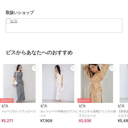
光沢感：ややあり
透け感：なし
取扱いショップ
伸縮性：なし
ポケット：あり
ボタン：あり（開閉可）
生地の厚さ：やや薄手
その他仕様：ベルト付き
季節：春、夏、秋
-----------------------------
ビスからあなたへのおすすめ
【モデル着用サイズ】
身長：160cm 着用サイズ：F
※画像の商品はサンプルです。 実際の商品と仕様、加工、サイズが若
干異なる場合がございます。
※画像によっては実際の色味と異なる場合があります。正しい色味は
生地アップ画像をご確認ください。
20%OFF
70%OFF
ビス
ビス
ビス
ビス
ブランド
ビス
ドレープカットワンピース
カットレース半袖ポロワンピ
オリジナル花柄クリンクル加
【新色追
ース
工ワンピース
イクワ
ショップ
ビス
¥5,271
¥7,909
¥2,636
¥5,4
ア・接
商品カテゴリ
ワンピースドレス
／
ワンピース
対応