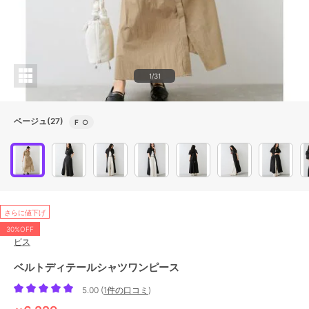
1/31
ベージュ(27)
F
○
さらに値下げ
30%OFF
ビス
ベルトディテールシャツワンピース
5.00
(
1件の口コミ
)