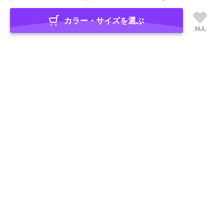
カラー・サイズを選ぶ
55人
もっとみる
一枚で着映えるドッキングワンピース
期間限定SALE
ビス
エニィスィス
エニィスィス
【VIS DRESS】チュールフラ
ビスチェドッキング ワンピー
ビスチェドッキング ワンピー
ワードッキングワンピース
ス
ス
¥5,999
¥12,500
¥12,500
新着
新着