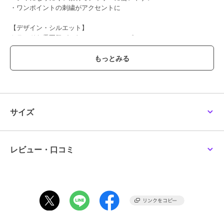
・ワンポイントの刺繍がアクセントに
【デザイン・シルエット】
トラッドな雰囲気がかわいいシャツワンピース。
大人っぽくモードな雰囲気さを出す為にコットンナイロンの素材を使
い今年らしく仕上げました。大きめのPKにワンポイントの刺繍がアク
セントに
。シワになりにくいのでデイリー使いしやすいのも嬉しいポイント。
【素材】
コットンナイロンの程よくハリ感のあるシャツ地の素材。上品さとモ
サイズ
ード感が演出できる素材です。
【カラー】
ブラック、ベージュのトラッドな雰囲気な使いやすい2色。
レビュー・口コミ
【おすすめのスタイリング】
シルエットが綺麗に決まるデザインのワンピースなので、1枚でさら
っと着て頂きたいです。
高身長の方はワイドパンツなど合わせるのも◎。
-----------------------------
裏地：なし