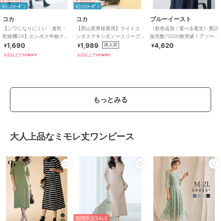
¥200ｸｰﾎﾟﾝ
¥200ｸｰﾎﾟﾝ
コカ
コカ
ブルーイースト
【シワになりにくい・速乾・
【西山茉希様着用】ライトエ
《新色追加 / 選べる着丈》累計
乾燥機OK】エンボス半袖マキ
ンボスマキシ丈ノースリーブ
販売数70000枚突破！アソー
シワンピース 全4色
ワンピース 全4色 / シワになり
ト柄ワンピース
1,690
1,989
4,620
再入荷
¥
¥
¥
にくい・速乾
2点以上で10%OFF
2点以上で10%OFF
もっとみる
大人上品なミモレ丈ワンピース
期間限定SALE