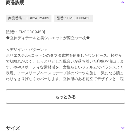
商品説明
商品番号：CG024-25689
型番：FMEGD09450
期間限定SALE
期間限定SALE
まとめ割
まとめ割
まとめ割
ミッシェルクラン
ミッシェルクラン
ミッシェルクラン
[型番：FMEGD09450]
デニムライクシャツワン
[オリジナルプリント]チ
フラワープリントワンピ
◆立体ディテールと美シルエットが際立つ一枚◆
ピース
ェックギャザーワンピー
ース
ス
41,800
32,230
26,950
新着
¥
¥
¥
＜デザイン・パターン＞
2点以上で10%OFF
2点以上で10%OFF
2点以上で10%OFF
ポリエステル×コットンのタフタ素材を使用したワンピース。軽やか
で肌離れがよく、しっとりとした風合いが落ち着いた印象を演出しま
す。ややスポーティな素材感を、女性らしいフォルムでバランスよく
表現。ノースリーブベースにテープ状のパーツを施し、気になる腕ま
わりをさりげなくカバーします。立体感のある前立てデザインと、程
よく広がるフレアシルエットが動きをプラス。やや高めのウエスト位
置で、スタイルアップも叶います。40サイズは限定店舗展開です。
期間限定SALE
SALE
50%OFF
まとめ割
＜素材＞
ミッシェルクラン
ミッシェルクラン
ミッシェルクラン
綿混でありながら、上品な光沢が魅力のポリエステル×コットンのタ
［オケージョン/セレモ
[小さいサイズ]バックプ
[小さいサイズ]Vネック
フタ素材。ポリエステルのハリ感と、コットンのやわらかくナチュラ
ニー］スリーブコンシャ
リーツ3WAYワンピース
フレアワンピース
スワンピース
29,040
19,250
20,350
¥
¥
¥
ルな風合いをあわせ持ち、軽やかな着心地に仕上げました。ほどよい
艶感があり、カジュアルすぎず上質な印象で着こなせるのもポイント
2点以上で10%OFF
サイズ