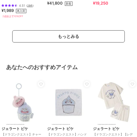
¥41,800
¥19,250
ワンピース 全4色 / シワになり
新着
4.51
（
29件
）
にくい・速乾
原産国
中国
¥1,989
再入荷
2点以上で10%OFF
もっとみる
あなたへのおすすめアイテム
ジェラート ピケ
ジェラート ピケ
ジェラート ピケ
【ドラゴンクエスト】チャー
【ドラゴンクエスト】ハンド
【ドラゴンクエスト】【レデ