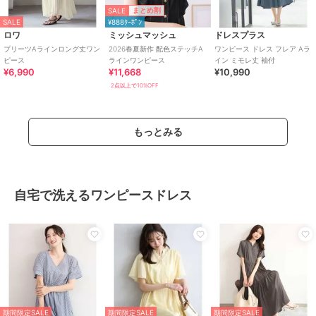
SALE
まとめ割
SALE
¥888ｸｰﾎﾟﾝ
ロワ
ミッシュマッシュ
ドレスプラス
プリーツAラインロング丈ワン
2026春夏新作 配色ステッチA
ワンピース ドレス フレア Aラ
ピース
ラインワンピース
イン ミモレ丈 袖付
¥6,990
¥11,668
¥10,990
2点以上で10%OFF
もっとみる
自宅で洗えるワンピースドレス
期間限定SALE
期間限定SALE
期間限定SALE