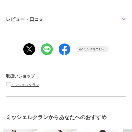
です。
＜着こなしポイント＞
上品な光沢感を活かし、一枚でさらりと着るだけで洗練された印象
レビュー・口コミ
に。やや高めのウエスト位置がスタイルをすっきり見せ、女性らしい
シルエットを引き立てます。足元は華奢なサンダルやパンプスで上品
にまとめるのはもちろん、フラットシューズを合わせてほどよくカジ
期間限定SALE
まとめ割
ュアルダウンした着こなしもおすすめ。大人のカジュアルスタイルに
ミッシェルクラン
ミッシェルクラン
ミッシェルクラン
も馴染み、通勤からお出かけまで幅広く活躍します。
[小さいサイズ]ノーカラ
フラワージャカード コ
【小さいサイズ】デニム
ープリーツワンピース
クーンワンピース
ライクシャツワンピース
---------------------------------
39,600
21,780
41,800
新着
¥
¥
¥
＜着用シーズン＞
2点以上で10%OFF
春：◎ 夏：◎ 秋：◎ 冬：×
取扱いショップ
---------------------------------
・透け感：なし
・裏地：なし
・伸縮性：あり
・光沢感：あり
・生地の厚さ：普通
・あき：比翼
SALE
20%OFF
まとめ割
ミッシェルクランからあなたへのおすすめ
・ポケット：なし
ミッシェルクラン
ミッシェルクラン
ミッシェルクラン
・ケア方法：洗える
[小さいサイズ]ナイロン
ジオメトリック柄ワンピ
[小さいサイズ]Vネック
-----------------------------
クロス ギャザーワンピ
ース
ミルドワンピース(機能