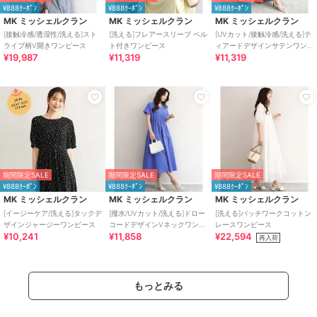
¥888ｸｰﾎﾟﾝ
¥888ｸｰﾎﾟﾝ
¥888ｸｰﾎﾟﾝ
MK ミッシェルクラン
MK ミッシェルクラン
MK ミッシェルクラン
[接触冷感/透湿性/洗える]スト
[洗える]フレアースリーブ ベル
[UVカット/接触冷感/洗える]テ
ライプ柄V開きワンピース
ト付きワンピース
ィアードデザインサテンワン
¥19,987
¥11,319
¥11,319
ピース
期間限定SALE
期間限定SALE
期間限定SALE
¥888ｸｰﾎﾟﾝ
¥888ｸｰﾎﾟﾝ
¥888ｸｰﾎﾟﾝ
MK ミッシェルクラン
MK ミッシェルクラン
MK ミッシェルクラン
[イージーケア/洗える]タックデ
[撥水/UVカット/洗える]ドロー
[洗える]パッチワークコットン
ザインジャージーワンピース
コードデザインVネックワンピ
レースワンピース
¥10,241
¥11,858
¥22,594
ース
再入荷
もっとみる