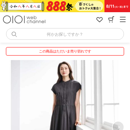
コ
ン
テ
ン
ツ
へ
何かお探しですか？
ス
キ
ッ
この商品はただいま売り切れです
プ