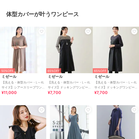
体型カバーが叶うワンピース
50%OFF
65%OFF
65%OFF
ミゼール
ミゼール
ミゼール
【洗える・体型カバー・L～4L
【洗える・体型カバー・L～4L
【洗える・体型カバー・L～4L
サイズ】シアースリーブワン
サイズ】ドッキングワンピー
サイズ】ドッキングワンピー
¥11,000
¥7,700
¥7,700
ピース
ス（ボーダー）
ス