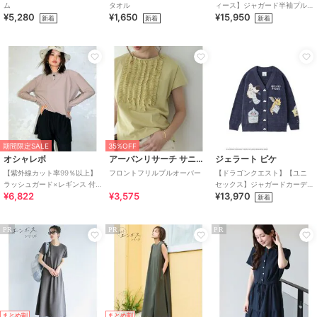
ム
タオル
ィース】ジャガード半袖プル
¥5,280
¥1,650
¥15,950
オーバー&ショートパンツセッ
新着
新着
新着
ト
期間限定SALE
35%OFF
オシャレボ
アーバンリサーチ サニーレーベル
ジェラート ピケ
【紫外線カット率99％以上】
フロントフリルプルオーバー
【ドラゴンクエスト】【ユニ
ラッシュガード×レギンス 付
セックス】ジャガードカーデ
¥6,822
¥3,575
¥13,970
き タンキニ
ィガン
新着
PR
PR
PR
まとめ割
まとめ割