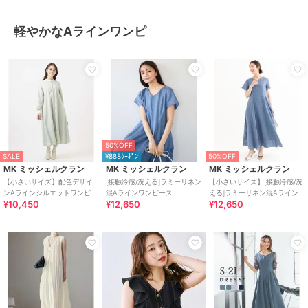
軽やかなAラインワンピ
50%OFF
SALE
¥888ｸｰﾎﾟﾝ
50%OFF
MK ミッシェルクラン
MK ミッシェルクラン
MK ミッシェルクラン
【小さいサイズ】配色デザイ
[接触冷感/洗える]ラミーリネン
【小さいサイズ】[接触冷感/洗
ンAラインシルエットワンピー
混Aラインワンピース
える]ラミーリネン混Aライン
¥10,450
¥12,650
¥12,650
ス/洗える
ワンピース