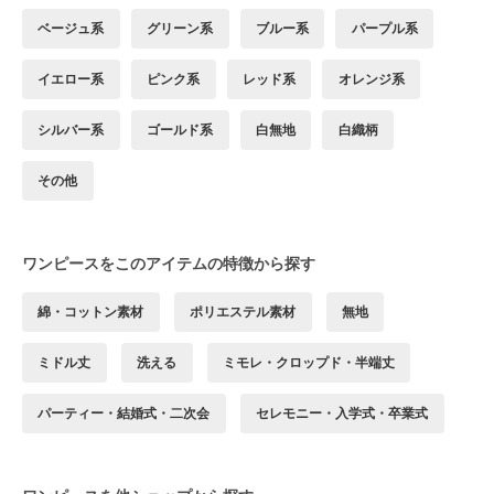
ベージュ系
グリーン系
ブルー系
パープル系
イエロー系
ピンク系
レッド系
オレンジ系
シルバー系
ゴールド系
白無地
白織柄
その他
ワンピースをこのアイテムの特徴から探す
綿・コットン素材
ポリエステル素材
無地
ミドル丈
洗える
ミモレ・クロップド・半端丈
パーティー・結婚式・二次会
セレモニー・入学式・卒業式