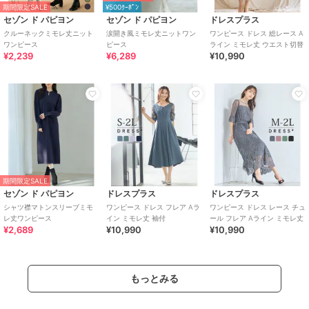
期間限定SALE
¥500ｸｰﾎﾟﾝ
セゾン ド パピヨン
セゾン ド パピヨン
ドレスプラス
クルーネックミモレ丈ニット
涙開き風ミモレ丈ニットワン
ワンピース ドレス 総レース A
ワンピース
ピース
ライン ミモレ丈 ウエスト切替
¥2,239
¥6,289
¥10,990
期間限定SALE
セゾン ド パピヨン
ドレスプラス
ドレスプラス
シャツ襟マトンスリーブミモ
ワンピース ドレス フレア Aラ
ワンピース ドレス レース チュ
レ丈ワンピース
イン ミモレ丈 袖付
ール フレア Aライン ミモレ丈
¥2,689
¥10,990
¥10,990
もっとみる