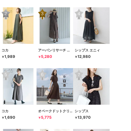
コカ
アーバンリサーチ サニーレーベル
シップス エニィ
1,989
5,280
12,980
￥
￥
￥
コカ
オペークドットクリップ
シップス
1,690
5,775
13,970
￥
￥
￥