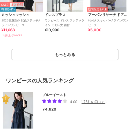
SALE
まとめ割
¥888ｸｰﾎﾟﾝ
期間限定SALE
ミッシュマッシュ
ドレスプラス
アーバンリサーチ ドアーズ
2026春夏新作 配色ステッチA
ワンピース ドレス フレア Aラ
衿付きスキッパーAラインワン
ラインワンピース
イン ミモレ丈 袖付
ピース
¥11,668
¥10,990
¥5,000
2点以上で10%OFF
もっとみる
ワンピースの人気ランキング
ブルーイースト
4.00
（
175件の口コミ
）
4,620
￥