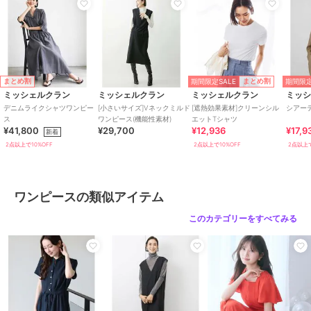
ース
性素材)
17,160
31,680
29,700
¥
¥
¥
モデル（ロング）身長：167cm/着用サイズ：M
※照明や日光などの撮影環境により、色味が異なる場合がございま
2点以上で10%OFF
す。予めご了承ください。商品の色味は、詳細画像をご参照くださ
い。
MICHEL KLEIN（ミッシェルクラン）は、“シンプルとオリジナリテ
期間限定SALE
期間限定
まとめ割
まとめ割
ィ” “ベーシックとトレンド” 巧みなバランスで自分らしさを表現
ミッシェルクラン
ミッシェルクラン
ミッシェルクラン
ミッ
し、ファッションを楽しむ。そんな洗練された大人の女性が求める ス
デニムライクシャツワンピー
[小さいサイズ]Vネックミルド
[遮熱効果素材]クリーンシル
シアー
タイリッシュで着心地の良い服を提案するパリ発信ブ
ス
ワンピース(機能性素材)
エットTシャツ
20%OFF
SALE
SALE
まとめ割
¥41,800
¥29,700
¥12,936
¥17,9
新着
ランドです。
ミッシェルクラン
ミッシェルクラン
ミッシェルクラン
2点以上で10%OFF
2点以上で10%OFF
2点以上で
［機能性素材］Vネック
[小さいサイズ]［オケー
[小さいサイズ]ノーカラ
《お気に入り登録》でお得な情報をお届け
ミルドワンピース(WEB
ジョン/セレモニー］ス
ーフレアーワンピース
再入荷通知や残りわずか、お得なプライスダウンの情報をお受け取り
限定カラーあり)
リーブコンシャスワンピ
23,760
21,780
27,720
¥
¥
¥
いただけます。
ース
ワンピースの類似アイテム
2点以上で10%OFF
このカテゴリーをすべてみる
期間限定セール開催中
ブランド
ミッシェルクラン
ショップ
ミッシェルクラン
SALE
SALE
SALE
商品カテゴリ
ワンピースドレス
／
ワンピース