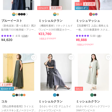
ミッシェルクラン
ミッシェルクラン
ミッシェルクラン
性別タイプ
レディース
SALE
まとめ割
［小さいサイズ］ジオメ
［小さいサイズ］ストレ
[小さいサイズ]ツイルV
20%OFF
まとめ割
¥888ｸｰﾎﾟﾝ
ワンピースドレス
／
ワンピース
トリック柄ワンピース
ッチカットワンピース
ネックジャンパースカー
ト
27,720
22,330
19,800
¥
¥
¥
カラー
ブラウン、ブラック
ブルーイースト
ミッシェルクラン
ミッシュマッシュ
サイズ
M,L
《新色追加 / 選べる着丈》累計
［機能性素材］Vネックミルド
【洗濯機可】上品に着映える
販売数70000枚突破！アソー
ワンピース(WEB限定カラーあ
一枚。2026春夏新作 スクエア
素材
ブラウン/ブラック：ポリエステル
¥23,760
ト柄ワンピース
り)
ネックバックリボンAラインワ
4.13
5.00
（
175件
）
（
1件
）
69% コットン 31%
ンピース
2点以上で10%OFF
¥4,620
¥6,888
商品のお取り扱い方法
2点以上で10%OFF
特徴
ワンピースドレス
SALE
SALE
綿・コットン素材
/
ポリエステル
ミッシェルクラン
ミッシェルクラン
素材
/
無地
/
ミドル丈
/
洗える
[小さいサイズ]フラワー
[小さいサイズ]キーネッ
/
ミモレ・クロップド・半端丈
/
プリントワンピース
クノースリーブワンピー
パーティー・結婚式・二次会
/
セ
ス(セットアップ対応)
32,340
20,900
¥
¥
レモニー・入学式・卒業式
まとめ割
ワンピース
¥200ｸｰﾎﾟﾝ
SALE
綿・コットン素材
/
ポリエステル
素材
/
無地
/
ミドル丈
/
洗える
コカ
ミッシェルクラン
ミッシェルクラン
/
ミモレ・クロップド・半端丈
/
パーティー・結婚式・二次会
/
セ
【西山茉希様着用】ライトエ
【小さいサイズ】デニムライ
[小さいサイズ]バックプリーツ
ンボスマキシ丈ノースリーブ
クシャツワンピース
3WAYワンピース
レモニー・入学式・卒業式