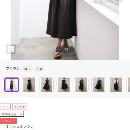
1/23
ブラウン
M
×
L
×
SALE
まとめ割
期間限定セール
50%OFF
ミッシェルクラン