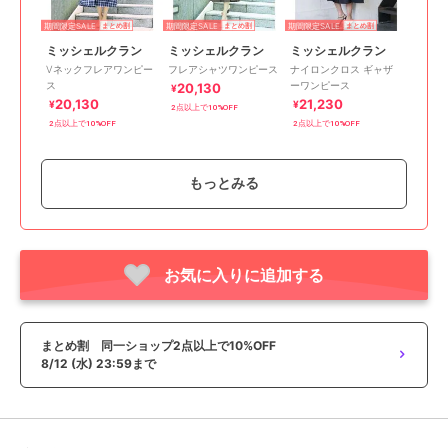
期間限定SALE
期間限定SALE
期間限定SALE
まとめ割
まとめ割
まとめ割
ミッシェルクラン
ミッシェルクラン
ミッシェルクラン
Vネックフレアワンピー
フレアシャツワンピース
ナイロンクロス ギャザ
ス
ーワンピース
20,130
¥
20,130
21,230
¥
¥
2点以上で10%OFF
2点以上で10%OFF
2点以上で10%OFF
もっとみる
お気に入りに追加する
期間限定SALE
SALE
50%OFF
まとめ割
まとめ割
ミッシェルクラン
ミッシェルクラン
ミッシェルクラン
シアーチェックジャガー
[小さいサイズ]ボリュー
[オケージョン/セレモニ
ドワンピース
ムスリーブポンチワンピ
ー]ドレープワンピース
まとめ割 同一ショップ2点以上で10%OFF
ース
24,530
14,245
22,000
¥
¥
¥
8/12 (水) 23:59まで
2点以上で10%OFF
2点以上で10%OFF