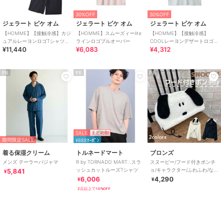
30%OFF
30%OFF
ジェラート ピケ オム
ジェラート ピケ オム
ジェラート ピケ オム
【HOMME】【接触冷感】カジ
【HOMME】スムーズィーlite
【HOMME】【接触冷感】
ュアルレーヨンロゴTシャツ&
ラインロゴプルオーバー
COOLレーヨンデザートロゴT
¥11,440
¥6,083
¥4,312
ハーフパンツセット
シャツ
PR
PR
PR
SALE
まとめ割
期間限定SALE
¥888ｸｰﾎﾟﾝ
着る保湿クリーム
トルネードマート
ブロンズ
メンズ テーラーパジャマ
R by TORNADO MART∴スラ
スヌーピー/フード付きポンチ
ッシュカットルーズTシャツ
ョ/キャラクター/ふわふわ/なり
5,841
¥
きり /クッション
6,006
4,290
¥
¥
2点以上で10%OFF