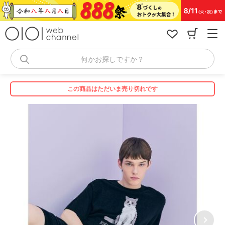
コ
ン
テ
ン
ツ
へ
何かお探しですか？
ス
キ
ッ
この商品はただいま売り切れです
プ