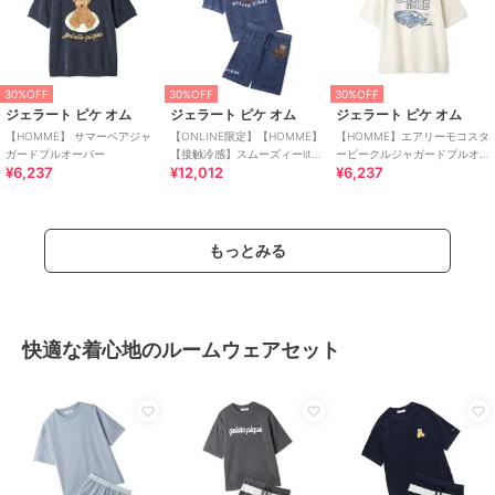
30%OFF
30%OFF
30%OFF
ジェラート ピケ オム
ジェラート ピケ オム
ジェラート ピケ オム
【HOMME】 サマーベアジャ
【ONLINE限定】【HOMME】
【HOMME】エアリーモコスタ
ガードプルオーバー
【接触冷感】スムーズィーlite
ービークルジャガードプルオ
¥6,237
¥12,012
¥6,237
シーアニマルジャガードプル
ーバー
オーバー&ハーフパンツセ
もっとみる
快適な着心地のルームウェアセット