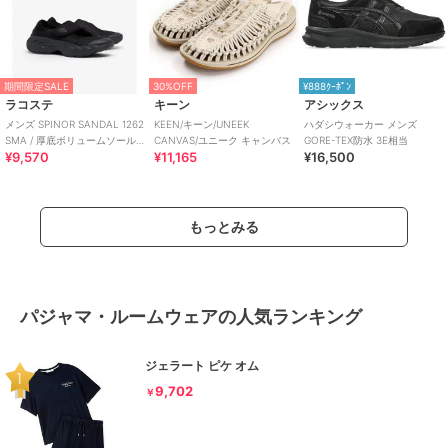
期間限定SALE
30%OFF
¥888ｸｰﾎﾟﾝ
ラコステ
キーン
アシックス
メンズ SPINOR SANDAL 1262
KEEN/キーン/UNEEK
ハダシウォーカー メンズ
SMA / 厚底ボリュームソール
CANVAS/ユニーク キャンバス
GORE-TEX防水 3E相当
¥9,570
¥11,165
¥16,500
ストラップスニーカー
もっとみる
パジャマ・ルームウェアの人気ランキング
ジェラート ピケ オム
9,702
￥