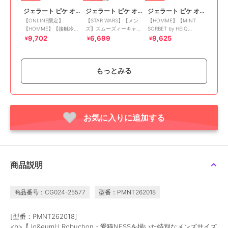
ジェラート ピケ オム
ジェラート ピケ オム
ジェラート ピケ オム
【ONLINE限定】
【STAR WARS】【メン
【HOMME】【MINT
【HOMME】【接触冷
ズ】スムーズィーキャラ
SORBET by HEIQ
感】【UVカット】パイ
クタージャガードプルオ
MINT】【接触冷感】夏
9,702
6,699
9,625
¥
¥
¥
ルワンポイントロゴ刺繍
ーバー
祭りワンポイントTシャ
プルオーバー&ハーフパ
ツ&ハーフパンツセット
ンツセ
もっとみる
お気に入りに追加する
30%OFF
30%OFF
30%OFF
ジェラート ピケ オム
ジェラート ピケ オム
ジェラート ピケ オム
【HOMME】【接触冷
【HOMME】【接触冷
【ONLINE限定カラーあ
感】COOLレーヨンデザ
感】GIZAコットンジャ
り】【HOMME】スムー
ートロゴTシャツ
ージーセットアップ
ズィーliteセットアップ
4,312
7,623
10,395
¥
¥
¥
商品説明
商品番号：CG024-25577
型番：PMNT262018
[型番：PMNT262018]
<b>【Jo&euml;l Robuchon・愛猫NESSを描いた特別なメンズサイズ