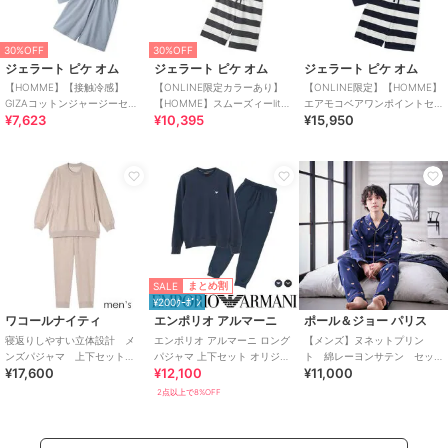
30%OFF
30%OFF
ジェラート ピケ オム
ジェラート ピケ オム
ジェラート ピケ オム
【HOMME】【接触冷感】
【ONLINE限定カラーあり】
【ONLINE限定】【HOMME】
GIZAコットンジャージーセッ
【HOMME】スムーズィーlite
エアモコベアワンポイントセ
¥7,623
¥10,395
¥15,950
トアップ
セットアップ
ットアップ
SALE
まとめ割
¥200ｸｰﾎﾟﾝ
ワコールナイティ
エンポリオ アルマーニ
ポール＆ジョー パリス
寝返りしやすい立体設計 メ
エンポリオ アルマーニ ロング
【メンズ】ヌネットプリン
ンズパジャマ 上下セット
パジャマ 上下セット オリジナ
ト 綿レーヨンサテン セッ
¥17,600
¥12,100
¥11,000
（ＹＧＸ５９９）
ル巾着バッグ EUサイズ メンズ
トアップ
2点以上で8%OFF