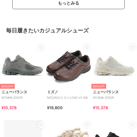
もっとみる
毎日履きたいカジュアルシューズ
30%OFF
30%OFF
ニューバランス
ミズノ
ニューバランス
ﾗｲﾌｽﾀｲﾙ 2002R
MIZUNO/ミズノLD40 VII SW
ﾗｲﾌｽﾀｲﾙ 2002R
¥15,378
¥19,800
¥15,378