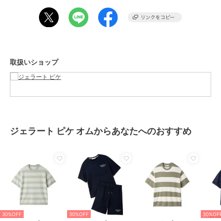
※商品画像はサンプルのため、色味やサイズ等の仕様に変更がある場
合がございますので、予めご了承ください。
30%OFF
30%OFF
30%OFF
ジェラート ピケ オム
ジェラート ピケ オム
ジェラート ピケ オム
【STAR WARS】【メン
【HOMME】【接触冷
【HOMME】【接触冷
ブランド
ジェラート ピケ オム
ズ】スムーズィーロゴジ
感】COOLレーヨンロゴ
感】COOLレーヨンロゴ
ャガードハーフパンツ
Tシャツ
ロングパンツ
5,544
4,158
5,544
¥
¥
¥
取扱いショップ
ショップ
ジェラート ピケ
商品カテゴリ
アンダーウェア・ルームウェア
／
パジャマ・ルームウェア
性別タイプ
メンズ
アンダーウェア・ルームウェア
／
パジャマ・ルームウェア
ジェラート ピケ オムからあなたへのおすすめ
30%OFF
30%OFF
カラー
ＢＬＫ
ジェラート ピケ オム
ジェラート ピケ オム
ジェラート ピケ オム
サイズ
Ｍ,Ｌ
【ONLINE限定】
【PEANUTS】
【HOMME】【接触冷
【HOMME】エアリーモ
【HOMME】スムーズィ
感】スムーズィーliteク
素材
表地:ナイロン87%、ポリエステル
コボストンテリアジャガ
ージャガードプルオーバ
ールシャークプルオーバ
11,935
9,240
6,237
¥
¥
¥
13%／柄部分:ナイロン100%
ードプルオーバー&ハー
ー
ー
フパンツセット
商品のお取り扱い方法
原産国
中国
30%OFF
30%OFF
30%OF