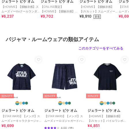
ジェラート ピケ オム
ジェラート ピケ オム
ジェラート ピケ オム
ジェラ
【HOMME】【接触冷感】ス
【ONLINE限定】
【HOMME】【接触冷感】
【STA
ムーズィーliteクールランダム
【HOMME】【接触冷感】
【UVカット】スムーズィー
ムーズ
¥6,237
¥9,702
¥8,910
¥6,6
ボーダープルオーバー
【UVカット】パイルワンポイ
liteクール2ボーダープルオー
ガード
新着
30%OFF
30%OFF
ントロゴ刺繍プルオーバー&
バー
ジェラート ピケ オム
ジェラート ピケ オム
ジェラート ピケ オム
ハーフパンツセ
【HOMME】 サマーベア
【ONLINE限定】
【HOMME】【接触冷
ジャガードプルオーバー
【HOMME】【接触冷
感】シーアニマル柄ワン
パジャマ・ルームウェアの類似アイテム
感】レーヨンジェラート
ポイントTシャツ
6,237
12,980
4,543
¥
¥
¥
ベアプリントTシャツ&ハ
このカテゴリーをすべてみる
ーフパンツセット
30%OFF
ジェラート ピケ オム
ジェラート ピケ オム
ジェラート ピケ オム
30%OFF
30%OFF
30%OFF
【HOMME】【接触冷
【HOMME】【接触冷
【HOMME】お散歩ドッ
感】カジュアルレーヨン
感】レーヨンシャークハ
グワンポイントTシャツ
ロゴTシャツ&ハーフパン
ーフパンツ
11,440
4,543
5,940
新着
¥
¥
¥
ジェラート ピケ オム
ジェラート ピケ オム
ジェラート ピケ オム
ツセット
【STAR WARS】【メンズ】ス
【STAR WARS】【メンズ】ス
【HOMME】【接触冷感】
ムーズィーキャラクタージャ
ムーズィーロゴジャガードハ
【UVカット】パイルワンポイ
¥6,699
¥4,851
ガードプルオーバー
ーフパンツ
ントロゴ刺繍プルオーバー
4.00
（
1件
）