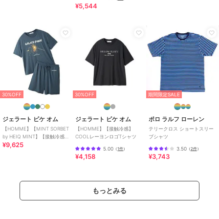
¥5,544
30%OFF
ジェラート ピケ オム
ジェラート ピケ オム
ジェラート ピケ オム
【HOMME】【接触冷
【HOMME】エアリーモ
【HOMME】【接触冷
感】スムーズィーliteク
コカレッジパーカ
感】【抗菌防臭】シロク
ールシャークハーフパン
マプリンTシャツ
5,698
10,890
6,930
予約
新着
¥
¥
¥
ツ
30%OFF
30%OFF
期間限定SALE
ジェラート ピケ オム
ジェラート ピケ オム
ポロ ラルフ ローレン
【HOMME】【MINT SORBET
【HOMME】【接触冷感】
テリークロス ショートスリー
by HEIQ MINT】【接触冷感】
COOLレーヨンロゴTシャツ
ブシャツ
¥9,625
夏祭りワンポイントTシャツ&
5.00
3.50
（
1件
）
（
2件
）
ハーフパンツセット
¥4,158
¥3,743
30%OFF
30%OFF
30%OFF
ジェラート ピケ オム
ジェラート ピケ オム
ジェラート ピケ オム
【ONLINE限定】
【HOMME】【接触冷
【SESAME STREET】
【HOMME】【接触冷
感】【UVカット】パイ
【HOMME】エアリーモ
もっとみる
感】スムーズィーliteシ
ルワンポイントロゴ刺繍
コジャガードプルオーバ
12,012
4,851
11,165
¥
¥
¥
ーアニマルジャガードプ
プルオーバー
ー&ハーフパンツセット
ルオーバー&ハーフパン
ツセ