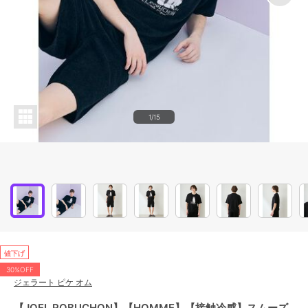
1/15
値下げ
30%OFF
ジェラート ピケ オム
【JOEL ROBUCHON】【HOMME】【接触冷感】スムーズ