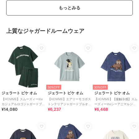
もっとみる
上質なジャガードルームウェア
30%OFF
30%OFF
ジェラート ピケ オム
ジェラート ピケ オム
ジェラート ピケ オム
【HOMME】スムーズィーlite
【HOMME】エアリーモコボス
【HOMME】【接触冷感】スム
カジュアルロゴジャガードプ
トンテリアジャガードプルオ
ーズィーliteシーアニマルジャ
¥14,080
¥6,237
¥6,468
ルオーバー&ハーフパンツセッ
ーバー
ガードプルオーバー
ト