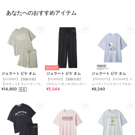
あなたへのおすすめアイテム
30%OFF
ジェラート ピケ オム
ジェラート ピケ オム
ジェラート ピケ オム
【HOMME】【接触冷感】
【HOMME】【接触冷感】
【PEANUTS】【HOMME】ス
【UVカット】スムーズィーlite
COOLレーヨンロゴロングパン
ムーズィージャガードプルオ
¥14,850
¥5,544
¥9,240
クールロゴジャガードプルオ
ツ
ーバー
新着
ーバー&ハーフパンツセット