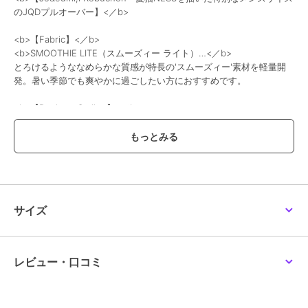
のJQDプルオーバー】<／b>
30%OFF
ジェラート ピケ オム
ジェラート ピケ オム
ジェラート ピケ オム
<b>【Fabric】<／b>
【ONLINE限定】
【ドラゴンクエスト】
【ONLINE限定】
<b>SMOOTHIE LITE（スムーズィー ライト）…<／b>
【HOMME】お散歩ドッ
【メンズ】アソートモン
【HOMME】エアリーモ
グワンポイントTシャツ&
スター総柄ロングパンツ
コスリーピングダイナソ
とろけるようななめらかな質感が特長の'スムーズィー'素材を軽量開
14,850
8,580
12,166
新着
¥
¥
¥
ロングパンツセット
ージャガードプルオーバ
発。暑い季節でも爽やかに過ごしたい方におすすめです。
ー&ハーフパンツセット
<b>【Design／Styling】<／b>
フレンチの巨匠が追求した、美食の哲学を体現するブランド「ジョエ
ル・ロブション」と、gelato piqueが織りなすやさしい夏のひとと
き。ロブション氏のキュートな愛猫・NESSをフィーチャーした、’ス
ムーズィーライト’素材のジャガードプルオーバーです。なめらかな肌
30%OFF
30%OFF
30%OFF
触りの薄手ニットに、接触冷感と吸水速乾機能をプラスした、夏に心
地良い素材感。ゆったりとリラックス感のあるシルエットは同シリー
ジェラート ピケ オム
ジェラート ピケ オム
ジェラート ピケ オム
ズのハーフパンツやプリントロングパンツと合わせてお楽しみくださ
【ONLINE限定】
【HOMME】レーヨンロ
【ONLINE限定】
サイズ
【HOMME】【接触冷
ゴTシャツ&ボーダーハー
【HOMME】【接触冷
い。
感】プリンワンポイント
フパンツセット
感】シーアニマル柄ワン
11,165
9,086
9,394
¥
¥
¥
Tシャツ&ハーフパンツセ
ポイントTシャツ&ハーフ
※照明の関係により、実際よりも色味が違って見える場合がありま
ット
パンツセット
す。
レビュー・口コミ
またパソコン・スマートフォンなどの環境により、若干製品と画像の
カラーが異なる場合もございます。予めご了承ください。
商品の色味は、商品単品画像をご参照下さい。