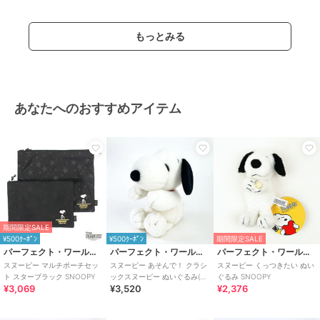
もっとみる
あなたへのおすすめアイテム
期間限定SALE
¥500ｸｰﾎﾟﾝ
¥500ｸｰﾎﾟﾝ
期間限定SALE
パーフェクト・ワールド・トーキョー
パーフェクト・ワールド・トーキョー
パーフェクト・ワールド・トーキョー
スヌーピー マルチポーチセッ
スヌーピー あそんで！ クラシ
スヌーピー くっつきたい ぬい
ト スターブラック SNOOPY
ックスヌーピー ぬいぐるみ(S)
ぐるみ SNOOPY
¥3,069
¥3,520
¥2,376
SNOOPY