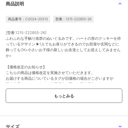
商品説明
商品番号：CG024-20313
型番：1215-222855-26
[型番:1215-222855-26]
ふわふわな手触り抜群のぬいぐるみです。ハートの形のクッキーを持
っているデザイン★1人でもお座りができるのでお部屋や玄関などに
飾ってもOK♪小さいお子様の新しいお友達としてお迎えしてみません
か♪
【価格改定のお知らせ】
こちらの商品は価格改定を実施させていただきます。
お届けする商品についているタグが旧価格の場合がございますが
現在表示されているサイト表示価格が正しい販売価格です｡
予めご了承いただきますよう､お願い申し上げます｡
この商品は、不良品のみ返品を承ります
ブランド
パーフェクト・ワールド・トーキ
ョー
サイズ