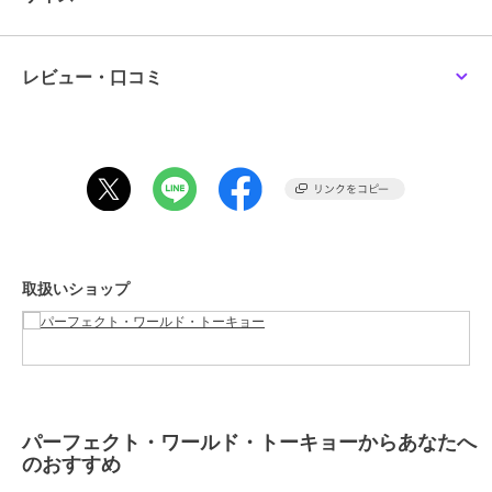
ショップ
パーフェクト・ワールド・トーキ
ョー
商品カテゴリ
すべてのその他アニメ・ゲーム系
レビュー・口コミ
グッズ
／
その他アニメ・ゲーム
系グッズ
カラー
＊＊
サイズ
ﾌﾘｰ
素材
ポリエステル
商品のお取り扱い方法
取扱いショップ
パーフェクト・ワールド・トーキョーからあなたへ
のおすすめ