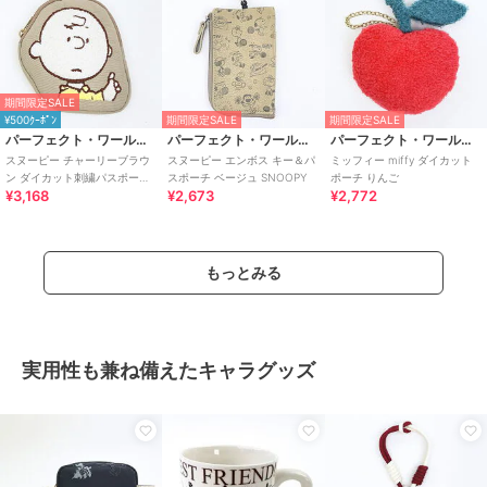
期間限定SALE
¥500ｸｰﾎﾟﾝ
期間限定SALE
期間限定SALE
パーフェクト・ワールド・トーキョー
パーフェクト・ワールド・トーキョー
パーフェクト・ワールド・トーキョー
スヌーピー チャーリーブラウ
スヌーピー エンボス キー＆パ
ミッフィー miffy ダイカット
ン ダイカット刺繍パスポーチ
スポーチ ベージュ SNOOPY
ポーチ りんご
¥3,168
¥2,673
¥2,772
SNOOPY
もっとみる
実用性も兼ね備えたキャラグッズ