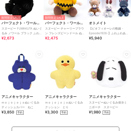
期間限定SALE
期間限定SALE
パーフェクト・ワールド・トーキョー
パーフェクト・ワールド・トーキョー
オトメイト
スヌーピー FUWAKUTA ぬいぐ
スヌーピー チャーリーブラウ
【ピオフィオーレの晩鐘 -
るみ ノワール ブラック ふわく
ン フレンズビーンドール ぬい
Episodio1926-】ふわふわあに
¥2,673
¥2,475
¥5,940
た SNOOPY
ぐるみ インテリア コレクショ
まるぬいぐるみ(全6種)
ン イエロ
アニメキャラクター
アニメキャラクター
アニメキャラクター
ｍｏｊｏｊｏｊｏぬいぐるみ
ｍｏｊｏｊｏｊｏぬいぐるみ
スヌーピーぬいぐるみ保冷ミ
ティッシュカバー ねこ
クッション とり
ニポーチ スヌーピー
¥3,850
¥3,300
¥1,980
予約
予約
予約