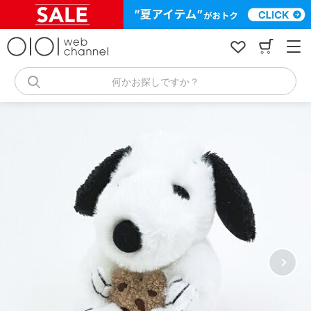
コ
ン
テ
ン
ツ
へ
何かお探しですか？
ス
キ
ッ
プ