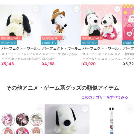
期間限定SALE
期間限定SALE
期間限定SALE
¥500ｸｰﾎﾟﾝ
¥500ｸｰﾎﾟﾝ
¥500ｸｰﾎﾟﾝ
¥500ｸｰ
パーフェクト・ワールド・トーキョー
パーフェクト・ワールド・トーキョー
パーフェクト・ワールド・トーキョー
スヌーピー ふにゃふにゃスヌ
スヌーピー 午 ぬいぐるみ
スヌーピー ぬいぐるみ スヌ
【数量
ーピー ぬいぐるみ SNOOPY
SNOOPY
ーピー＆ベル ＷＤ ミニマス
ップシ
¥5,148
¥4,158
¥3,920
¥5,7
コット カラー
プシー
HAPPY
その他アニメ・ゲーム系グッズの類似アイテム
このカテゴリーをすべてみる