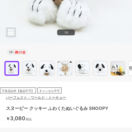
1/8
ﾌﾘｰ
残り1点
不良品以外【返品不可】
キャンセル不可
パーフェクト・ワールド・トーキョー
スヌーピー クッキー ふわくたぬいぐるみ SNOOPY
3,080
￥
税込