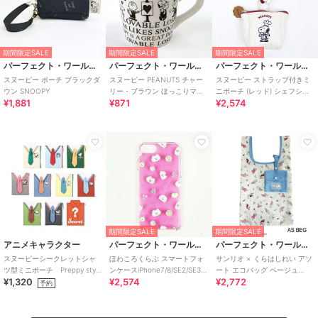
期間限定SALE
期間限定SALE
期間限定SALE
パーフェクト・ワールド・トーキョー
パーフェクト・ワールド・トーキョー
パーフェクト・ワールド・トーキョー
スヌーピー ポーチ ブラックダ
スヌーピー PEANUTS チャー
スヌーピー ストラップ付きミ
ウン SNOOPY
リー・ブラウン ほっこりマグ
ニポーチ (レッド) シェフシリ
¥1,881
¥871
¥2,574
マリモクラフト
ーズ SNOOPY
期間限定SALE
期間限定SALE
アニメキャラクター
パーフェクト・ワールド・トーキョー
パーフェクト・ワールド・トーキョー
スヌーピーシークレットシャ
ほわころくらぶ スマートフォ
サンリオ × くらはしれい アソ
ツ型ミニポーチ Preppy style
ンケースiPhone7/8/SE2/SE3
ート エコバッグ ベージュ
¥1,320
¥2,574
¥2,772
school bus（１０種）
フルーツ スマホ カバー
Sanrio
予約