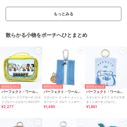
もっとみる
散らかる小物をポーチへひとまとめ
期間限定SALE
期間限定SALE
期間限定SALE
パーフェクト・ワールド・トーキョー
パーフェクト・ワールド・トーキョー
パーフェクト・ワールド・トーキョー
スヌーピー クリアポーチ (スカ
スヌーピー クッキー メッシュ
スヌーピー オラフ カラビナ付
イブルー×イエロー) SNOOPY
キーケース ブルー ミニポーチ
きミニポーチ (ブルー)
¥2,277
¥1,485
¥1,881
SNOOPY
SNOOPY