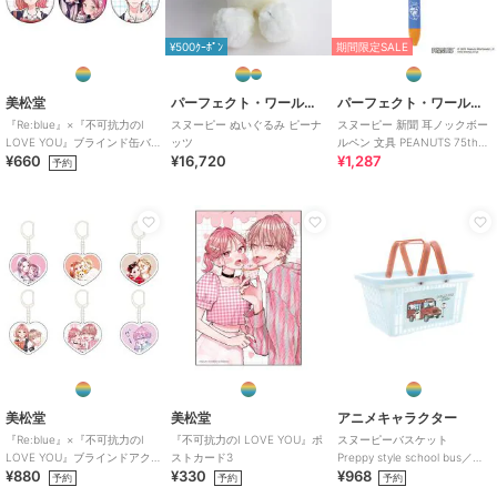
¥500ｸｰﾎﾟﾝ
期間限定SALE
美松堂
パーフェクト・ワールド・トーキョー
パーフェクト・ワールド・トーキョー
『Re:blue』×『不可抗力のI
スヌーピー ぬいぐるみ ピーナ
スヌーピー 新聞 耳ノックボー
LOVE YOU』ブラインド缶バ
ッツ
ルペン 文具 PEANUTS 75th
¥660
¥16,720
¥1,287
ッジ（全6種）
SNOOPY
予約
美松堂
美松堂
アニメキャラクター
『Re:blue』×『不可抗力のI
『不可抗力のI LOVE YOU』ポ
スヌーピーバスケット
LOVE YOU』ブラインドアク
ストカード3
Preppy style school bus／き
¥880
¥330
¥968
リルキーホルダー（全6種）
ょうだいたち
予約
予約
予約