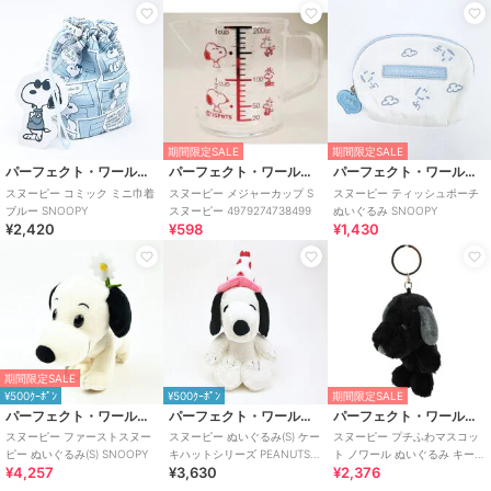
期間限定SALE
期間限定SALE
パーフェクト・ワールド・トーキョー
パーフェクト・ワールド・トーキョー
パーフェクト・ワールド・トーキョー
スヌーピー コミック ミニ巾着
スヌーピー メジャーカップ S
スヌーピー ティッシュポーチ
ブルー SNOOPY
スヌーピー 4979274738499
ぬいぐるみ SNOOPY
¥2,420
¥598
¥1,430
期間限定SALE
¥500ｸｰﾎﾟﾝ
¥500ｸｰﾎﾟﾝ
期間限定SALE
パーフェクト・ワールド・トーキョー
パーフェクト・ワールド・トーキョー
パーフェクト・ワールド・トーキョー
スヌーピー ファーストスヌー
スヌーピー ぬいぐるみ(S) ケー
スヌーピー プチふわマスコッ
ピー ぬいぐるみ(S) SNOOPY
キハットシリーズ PEANUTS
ト ノワール ぬいぐるみ キーホ
¥4,257
¥3,630
¥2,376
75th SNOOPY
ルダー ブラック SNOOPY