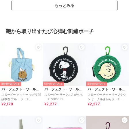
もっとみる
鞄から取り出すたび心弾む刺繍ポーチ
期間限定SALE
期間限定SALE
期間限定SALE
パーフェクト・ワールド・トーキョー
パーフェクト・ワールド・トーキョー
パーフェクト・ワールド・トーキョー
スヌーピー クッキー サガラ刺
スヌーピー サークルさがらポ
スヌーピー チャーリーブラウ
繍巾着 ブルー ポーチ
ーチ SNOOPY
ン サークルさがらポーチ
¥2,178
¥2,277
¥2,277
SNOOPY
SNOOPY