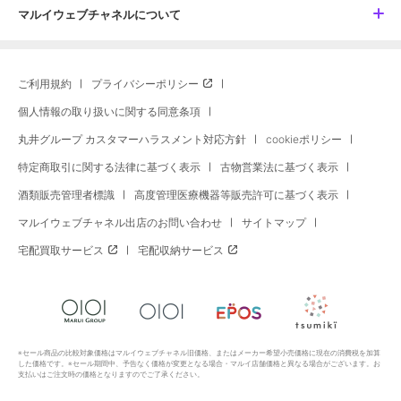
マルイウェブチャネルについて
ご利用規約
プライバシーポリシー
個人情報の取り扱いに関する同意条項
丸井グループ カスタマーハラスメント対応方針
cookieポリシー
特定商取引に関する法律に基づく表示
古物営業法に基づく表示
酒類販売管理者標識
高度管理医療機器等販売許可に基づく表示
マルイウェブチャネル出店のお問い合わせ
サイトマップ
宅配買取サービス
宅配収納サービス
※セール商品の比較対象価格はマルイウェブチャネル旧価格、またはメーカー希望小売価格に現在の消費税を加算
した価格です。※セール期間中、予告なく価格が変更となる場合・マルイ店舗価格と異なる場合がございます。お
支払いはご注文時の価格となりますのでご了承ください。