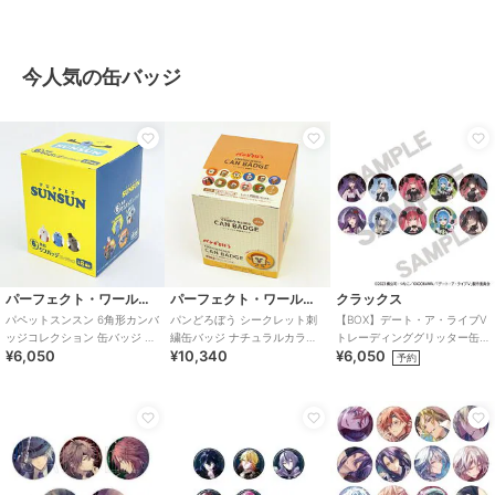
今人気の缶バッジ
パーフェクト・ワールド・トーキョー
パーフェクト・ワールド・トーキョー
クラックス
パペットスンスン 6角形カンバ
パンどろぼう シークレット刺
【BOX】デート・ア・ライブV
ッジコレクション 缶バッジ 全
繍缶バッジ ナチュラルカラー
トレーディンググリッター缶
¥6,050
¥10,340
¥6,050
8種 コンプリートBOX
全12種 コンプリートBOX
バッジ ゴシックドール
予約