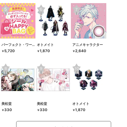
パーフェクト・ワールド・トーキョー
オトメイト
アニメキャラクター
5,720
1,870
2,640
￥
￥
￥
美松堂
美松堂
オトメイト
330
330
1,870
￥
￥
￥