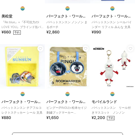
美松堂
パーフェクト・ワールド・トーキョー
パーフェクト・ワールド・トーキョー
『Re:blue』×『不可抗力のI
パペットスンスン ノンノン ま
パペットスンスン シールバイ
LOVE YOU』ブラインド缶バ
るポーチ
ンダー リフィル みんな 文具
¥660
¥2,860
¥990
ッジ（全6種）
予約
パーフェクト・ワールド・トーキョー
パーフェクト・ワールド・トーキョー
モバイルランド
パペットスンスン チアフルコ
ピングー(PINGU)×松本セイジ
パペットスンスン リール付
レクトステッカー シール 文具
刺繍ブックマーカー
きマスコット ノンノン
¥880
¥1,650
¥2,200
（PINGU&PINGA） しおり 文
予約
具