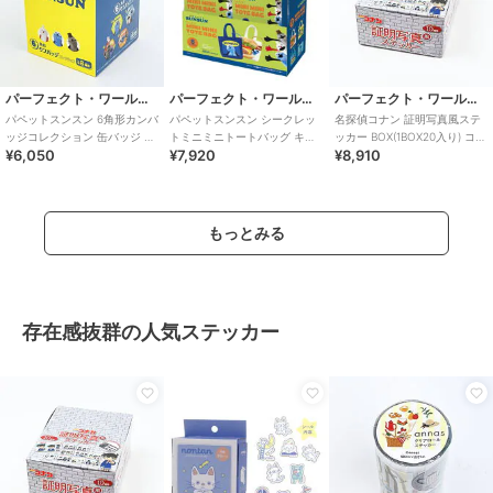
パーフェクト・ワールド・トーキョー
パーフェクト・ワールド・トーキョー
パーフェクト・ワールド・トーキョー
パペットスンスン 6角形カンバ
パペットスンスン シークレッ
名探偵コナン 証明写真風ステ
ッジコレクション 缶バッジ 全
トミニミニトートバッグ キー
ッカー BOX(1BOX20入り) コナ
¥6,050
¥7,920
¥8,910
8種 コンプリートBOX
ホルダー 全8種 コンプリート
ンくん
BOX
もっとみる
存在感抜群の人気ステッカー