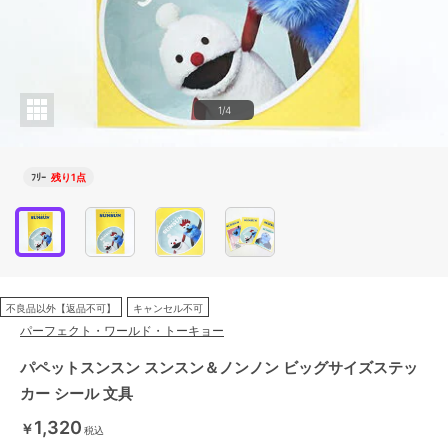
1/4
ﾌﾘｰ
残り1点
不良品以外【返品不可】
キャンセル不可
パーフェクト・ワールド・トーキョー
パペットスンスン スンスン＆ノンノン ビッグサイズステッ
カー シール 文具
1,320
￥
税込