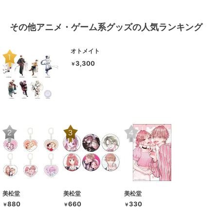
その他アニメ・ゲーム系グッズの人気ランキング
オトメイト
3,300
￥
美松堂
美松堂
美松堂
880
660
330
￥
￥
￥