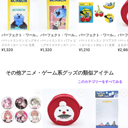
パーフェクト・ワールド・トーキョー
パーフェクト・ワールド・トーキョー
パーフェクト・ワールド・トーキョー
パペットスンスン ビッグサイ
パペットスンスン パフェ ビ
パペットスンスン クリアステ
パペッ
ズステッカー シール 文具
ッグサイズステッカー シール
ッカーセット(Bセット) 文具
まるポ
¥1,320
¥1,320
¥1,210
¥2,8
文具
その他アニメ・ゲーム系グッズの類似アイテム
このカテゴリーをすべてみる