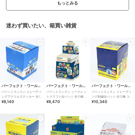
もっとみる
迷わず買いたい、箱買い雑貨
パーフェクト・ワールド・トーキョー
パーフェクト・ワールド・トーキョー
パーフェクト・ワールド・トーキョー
パペットスンスン トレーディ
パペットスンスン シークレッ
パペットスンスン トレーディ
ングアクリルステッカー 全10
トクラフト缶バッジ 全10種 コ
ング刺繍缶バッジ 全12種 コン
¥8,140
¥8,470
¥10,340
種 コンプリートBOX
ンプリートBOX
プリートBOX