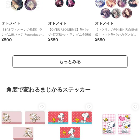
オトメイト
オトメイト
オトメイト
【ピオフィオーレの晩鐘】ラ
【OVER REQUIEMZ】缶バッ
【マツリカの炯-kEi- 天命華燭
ンダム缶バッジ(Reproduce)
ジ-特装版ver-(ランダム全5種)
伝】マット缶バッジ(ランダム
¥500
¥550
¥550
（ランダム全5種）
全15種)
もっとみる
角度で変わるまじかるステッカー