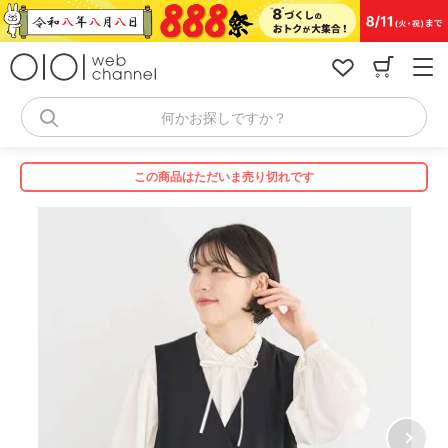
コ
ン
テ
ン
ツ
へ
何かお探しですか？
ス
キ
ッ
この商品はただいま売り切れです
プ