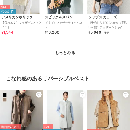
SALE
¥200ｸｰﾎﾟﾝ
アメリカンホリック
スピック＆スパン
シップス カラーズ
【選べる丈】フェザーVネック
《追加》フェザーライクベス
《予約》SHIPS Colors:〈手洗
ベスト
ト
い可能〉フェザー Vネック ベ
¥1,344
¥13,200
¥5,940
スト 2
予約
もっとみる
こなれ感のあるリバーシブルベスト
期間限定SALE
SALE