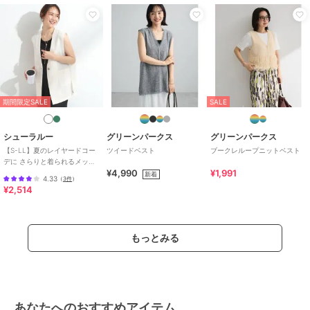
期間限定SALE
SALE
シューラルー
グリーンパークス
グリーンパークス
【S-LL】夏のレイヤードコー
ツイードベスト
ブークレループニットベスト
デに さらりと着られるメッシ
¥4,990
¥1,991
ュジレ
新着
4.33
（
3件
）
¥2,514
もっとみる
あなたへのおすすめアイテム