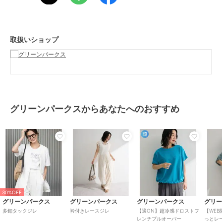
グリーンパークス
グリーンパークス
グリーンパークス
裾ラインケーブルニット
ループニットベスト
【楽しゃれUV】ドロス
ベスト
トフレアベスト
1,497
¥
ブランド
グリーンパークス
1,497
3,990
¥
¥
取扱いショップ
ショップ
グリーンパークス
商品カテゴリ
トップス
／
ベスト・ジレ
性別タイプ
レディース
トップス
／
ベスト・ジレ
カラー
ブラック、杢グレー、エクリュ
SALE
SALE
グリーンパークスからあなたへのおすすめ
サイズ
Ｆ
グリーンパークス
グリーンパークス
素材
ﾎ゜ﾘｴｽﾃﾙ 97% ﾎ゜ﾘｳﾚﾀﾝ 3%
サイドZIP中綿コクーン
・ELENCARE DUE シー
ベスト
プファーロングベスト
商品のお取り扱い方法
2,395
2,750
¥
¥
特徴
トップス
ポリエステル素材
/
無地
/
ノー
スリーブ
/
ライフスタイル
/
パ
ーティー・結婚式・二次会
/
セレ
30%OFF
モニー・入学式・卒業式
/
レギュ
グリーンパークス
グリーンパークス
グリーンパークス
グリ
ラー丈(トップス)
多釦タックジレ
衿付きレースジレ
【適ON】超冷感ドロストフ
【WE
レンチプルオーバー
っとレ
ベスト・ジレ