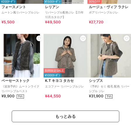
¥200ｸｰﾎﾟﾝ
¥1500ｸｰﾎﾟﾝ
30%OFF
フォースメント
レリアン
ルージュ・ヴィフ ラクレ
ムートン風リバーシブルジレ
リバーシブル配色ジレ【25年
ボアリバーシブルジレ
10月カタログ】
¥5,500
¥49,500
¥27,720
期間限定SALE
¥1000ｸｰﾎﾟﾝ
ベーセーストック
K.T キヨコ タカセ
シップス
《追加予約》ムートンライク
エコファー リバーシブルジレ
《予約》セミ 梳毛 配色 リバー
リバーシブルベスト
シブル ジレ
¥9,900
¥44,550
¥31,900
予約
予約
もっとみる