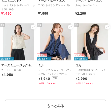
ミニミニストア
アール・ピー・エス
アール・ピー・エス
ニットベスト レディース ニッ
フロントボタンアソートジレ
カギ針レースベスト
トジレ秋冬
¥1,490
¥1,999
¥2,299
PR
PR
PR
まとめ割
まとめ割
¥500ｸｰﾎﾟﾝ
¥888ｸｰﾎﾟﾝ
¥200ｸｰﾎﾟﾝ
アースミュージック＆エコロジー
ミル
コカ
コードレースベスト
ライトデニム Wジップ ペプラ
【洗濯機OK】フラワージャカ
ムジレ/セットアップ対応
ードベスト 全2色
4,950
¥
【mil/ミル】
5,940
2,990
予約
¥
¥
2点以上で10%OFF
2点以上で10%OFF
もっとみる