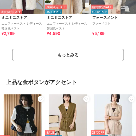
期間限定SALE
期間限定SALE
期間限定SALE
¥500ｸｰﾎﾟﾝ
¥200ｸｰﾎﾟﾝ
ミニミニストア
ミニミニストア
フォースメント
エコファーベスト レディース
エコファーベスト レディース
ファーベスト
韓国風ベスト
韓国風ベスト
¥2,789
¥4,590
¥5,189
もっとみる
上品な金ボタンがアクセント
SALE
28%OFF