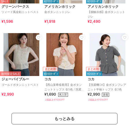
SALE
¥200ｸｰﾎﾟﾝ
¥200ｸｰﾎﾟﾝ
グリーンパークス
アメリカンホリック
アメリカンホリック
ツィード風金釦ニットベスト
金ボタンニットジレ
【接触冷感】金ボタンニット
ジレ
¥1,596
¥1,918
¥2,490
まとめ割
まとめ割
期間限定SALE
¥200ｸｰﾎﾟﾝ
¥200ｸｰﾎﾟﾝ
ジェーバイブルー
コカ
コカ
ゴールドボタンニットベスト
【西山茉希様着用】金ボタン
【洗濯機OK】金ボタンフレア
ニットトップス 全5色 / 洗濯機
ニット半袖トップス 全2色
¥2,990
¥1,690
¥2,990
OK
再入荷
新着
2点以上で10%OFF
2点以上で10%OFF
もっとみる