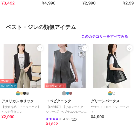
¥3,492
¥4,990
¥2,990
¥2,9
ポリエステル素材
/
無地
/
ノー
スリーブ
/
ライフスタイル
/
パ
ーティー・結婚式・二次会
/
セレ
モニー・入学式・卒業式
/
レギュ
ベスト・ジレの類似アイテム
ラー丈(トップス)
このカテゴリーをすべてみる
原産国
ミャンマー
25%OFF
¥200ｸｰﾎﾟﾝ
期間限定SALE
アメリカンホリック
ロペピクニック
グリーンパークス
【接触冷感・イージーケア】
【UV対応】【リネンライク・
ウエストドロストシアーベス
ベルト付きジレ
シリーズ】ペプラムジレベス
ト
¥2,990
¥4,990
ト/通勤・セットアップ対応
4.00
（
3件
）
¥1,622