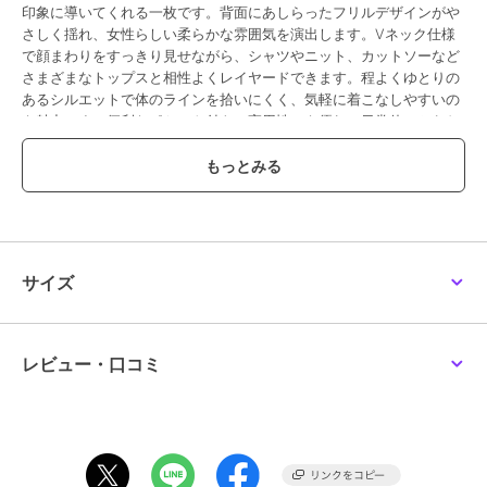
印象に導いてくれる一枚です。背面にあしらったフリルデザインがや
ベスト
スト
スト
さしく揺れ、女性らしい柔らかな雰囲気を演出します。Vネック仕様
4,264
1,991
3,790
¥
¥
¥
で顔まわりをすっきり見せながら、シャツやニット、カットソーなど
さまざまなトップスと相性よくレイヤードできます。程よくゆとりの
あるシルエットで体のラインを拾いにくく、気軽に着こなしやすいの
も魅力です。便利なポケット付きで実用性にも優れ、日常使いからお
出かけまで幅広く活躍します。さらにイージーケア素材のため、ご自
宅でのお手入れも簡単です。きれいめスタイルにもカジュアルスタイ
ルにも馴染み、季節を問わず活躍する着回し力の高いレイヤードアイ
テムです。
SALE
SALE
SALE
グリーンパークス
グリーンパークス
グリーンパークス
透け感[なし]
ツィード風金釦ニットベ
O.洗えてストレッチ W
・ELENCARE DUE シー
生地の厚さ[普通]
スト
ボタンベスト
プファーベスト
サイズ
1,596
2,494
2,200
光沢感[なし]
¥
¥
¥
伸縮性[なし]
裏地[なし]
ポケット[あり]
レビュー・口コミ
※モデル着用画像は、光の当たり具合で色味が違って見える場合がご
ざいます。
※お使いのモニター環境によって商品の色味が違って見える場合がご
SALE
SALE
ざいます。