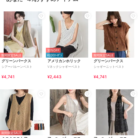
30%OFF
期間限定SALE
¥200ｸｰﾎﾟﾝ
期間限定SALE
グリーンパークス
アメリカンホリック
グリーンパークス
シアーバルーンベスト
Vネックシャギーベスト
シャギーニットベスト
¥4,741
¥2,443
¥4,741
期間限定SALE