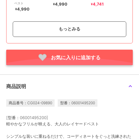
ベスト
4,990
4,741
¥
¥
4,990
¥
もっとみる
お気に入りに追加する
30%OFF
期間限定SALE
グリーンパークス
グリーンパークス
グリーンパークス
ツイードベスト
多釦タックジレ
シャギーニットベスト
4,990
3,492
4,741
新着
¥
¥
¥
商品説明
商品番号：CG024-09890
型番：06001495200
[型番：06001495200]
軽やかなフリルが映える、大人のレイヤードベスト
期間限定SALE
SALE
期間限定SALE
グリーンパークス
グリーンパークス
グリーンパークス
シンプルな装いに重ねるだけで、コーディネートをぐっと洗練された
ニュアンスボタンニット
ブークレループニットベ
フェザーノースリーブベ