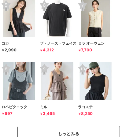
コカ
ザ・ノース・フェイス
ミラ オーウェン
2,990
4,312
7,700
￥
￥
￥
ロペピクニック
ミル
ラコステ
997
3,465
8,250
￥
￥
￥
もっとみる