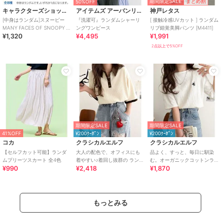
期間限定SALE
まとめ割
50%OFF
キャラクターズショップ ラフラフ
アイテムズ アーバンリサーチ
神戸レタス
[中身はランダム]スヌーピー
『洗濯可』ランダムシャーリ
[ 接触冷感UVカット ] ランダム
MANY FACES OF SNOOPY ぬ
ングワンピース
リブ錯覚美脚パンツ [M4411]
¥1,320
¥4,495
¥1,991
いぐるみミニマスコット
2点以上で5%OFF
期間限定SALE
期間限定SALE
41%OFF
¥200ｸｰﾎﾟﾝ
¥200ｸｰﾎﾟﾝ
コカ
クラシカルエルフ
クラシカルエルフ
【セルフカット可能】ランダ
大人の配色で、オフィスにも
品よく、すっと、毎日に馴染
ムプリーツスカート 全4色
着やすい♪着回し抜群の ランダ
む。オーガニックコットンラ
¥990
¥2,418
¥1,870
ムリブ 配色ポロトップス(半袖)
ンダムリブ胸元刺繍Tシャツ
（半袖）
もっとみる