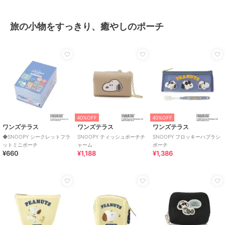
旅の小物をすっきり、癒やしのポーチ
40%OFF
40%OFF
ワンズテラス
ワンズテラス
ワンズテラス
◆SNOOPY シークレットフラ
SNOOPY ティッシュポーチチ
SNOOPY フロッキーハブラシ
ットミニポーチ
ャーム
ポーチ
¥660
¥1,188
¥1,386