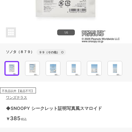
1/6
ソノタ（８７９）
９９（その他）
○
不良品以外【返品不可】
ワンズテラス
◆SNOOPY シークレット証明写真風スマロイド
385
￥
税込