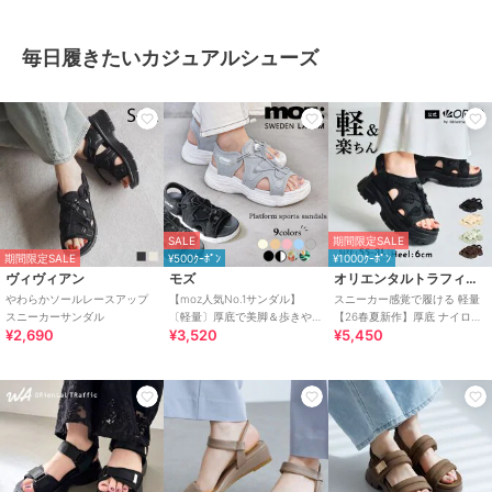
毎日履きたいカジュアルシューズ
SALE
期間限定SALE
期間限定SALE
¥500ｸｰﾎﾟﾝ
¥1000ｸｰﾎﾟﾝ
ヴィヴィアン
モズ
オリエンタルトラフィック
やわらかソールレースアップ
【moz人気No.1サンダル】
スニーカー感覚で履ける 軽量
スニーカーサンダル
〔軽量〕厚底で美脚＆歩きや
【26春夏新作】厚底 ナイロン
¥2,690
¥3,520
¥5,450
すい！疲れにくいフィット感
スポーツサンダル /OT3232
のスポーツサンダル