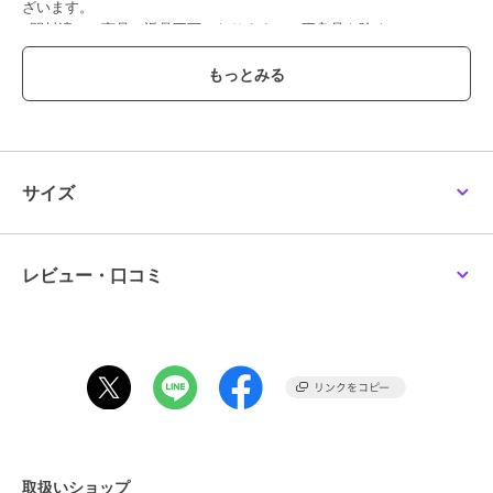
ざいます。
※開封済みの商品は返品不可となります。（不良品を除く）
＊＊＊＊＊＊＊＊＊＊＊＊＊＊＊＊＊＊＊＊＊＊＊＊＊＊＊＊
気になるアイテムはお気に入り登録がおすすめ！
商品ページにある『ハートマーク』をクリックして簡単に追加できま
す。
サイズ
値下げ情報や在庫状況など新着情報をメルマガにてお知らせ！
マイページからお気に入りアイテムの一覧もチェックできます！
＊＊＊＊＊＊＊＊＊＊＊＊＊＊＊＊＊＊＊＊＊＊＊＊＊＊＊＊
レビュー・口コミ
※照明の関係により、実際よりも色味が違って見える場合がありま
す。また、パソコン・スマートフォンなどの環境により、若干製品と
画像のカラーが異なる場合もございます。
この商品は、不良品のみ返品を承ります
ブランド
ワンズテラス
取扱いショップ