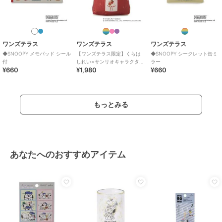
ワンズテラス
ワンズテラス
ワンズテラス
◆SNOOPY メモパッド シール
【ワンズテラス限定】くらは
◆SNOOPY シークレット缶ミ
付
しれい×サンリオキャラクター
ラー
¥660
¥1,980
¥660
ズ エコバッグ
もっとみる
あなたへのおすすめアイテム