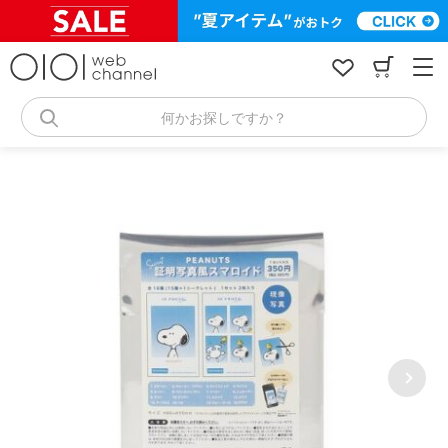
コ
ン
テ
ン
ツ
へ
何かお探しですか？
ス
キ
ッ
プ