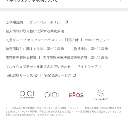
マルイウェブチャネルについて
ご利用規約
プライバシーポリシー
個人情報の取り扱いに関する同意条項
丸井グループ カスタマーハラスメント対応方針
cookieポリシー
特定商取引に関する法律に基づく表示
古物営業法に基づく表示
酒類販売管理者標識
高度管理医療機器等販売許可に基づく表示
マルイウェブチャネル出店のお問い合わせ
サイトマップ
宅配買取サービス
宅配収納サービス
※セール商品の比較対象価格はマルイウェブチャネル旧価格、またはメーカー希望小売価格に現在の消費税を加算
した価格です。※セール期間中、予告なく価格が変更となる場合・マルイ店舗価格と異なる場合がございます。お
支払いはご注文時の価格となりますのでご了承ください。