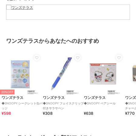
ショップ
ワンズテラス
商品カテゴリ
ステーショナリー・バラエティ雑
貨
／
キャラクターグッズ
性別タイプ
レディース
ステーショナリー・バラエティ雑
貨
／
キャラクターグッズ
ワンズテラスからあなたへのおすすめ
カラー
ソノタ（８７９）
サイズ
９９（その他）
素材
紙
商品のお取り扱い方法
原産国
日本製
20%OFF
ワンズテラス
ワンズテラス
ワンズテラス
ワン
◆SNOOPY シークレット缶バ
◆SNOOPY フェイスクリップ
◆SNOOPY ペアシール
◆SNO
ッジ
付きサラサペン
チャー
¥598
¥308
¥638
¥770