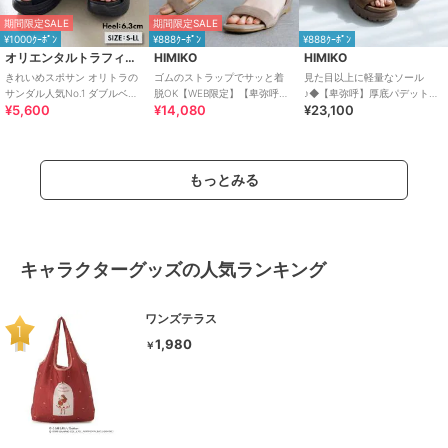
期間限定SALE
期間限定SALE
¥1000ｸｰﾎﾟﾝ
¥888ｸｰﾎﾟﾝ
¥888ｸｰﾎﾟﾝ
オリエンタルトラフィック
HIMIKO
HIMIKO
きれいめスポサン オリトラの
ゴムのストラップでサッと着
見た目以上に軽量なソール
サンダル人気No.1 ダブルベル
脱OK【WEB限定】【卑弥呼
♪◆【卑弥呼】厚底パデットサ
¥5,600
¥14,080
¥23,100
ト スポーツサンダル /42207
26SS】ゴムストラップサンダ
ンダル/661201
ル/661250
もっとみる
キャラクターグッズの人気ランキング
ワンズテラス
1,980
￥