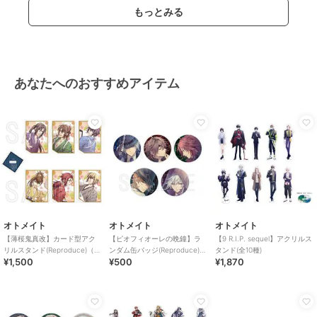
もっとみる
あなたへのおすすめアイテム
オトメイト
オトメイト
オトメイト
【薄桜鬼真改】カード型アク
【ピオフィオーレの晩鐘】ラ
【9 R.I.P. sequel】アクリルス
リルスタンド(Reproduce)（ラ
ンダム缶バッジ(Reproduce)
タンド(全10種)
¥1,500
¥500
¥1,870
ンダム全6種）
（ランダム全5種）