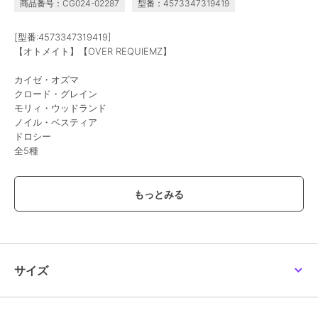
商品番号：CG024-02287
型番：4573347319419
【終遠のヴィルシュ -
【終遠のヴィルシュ】カ
【マツリカの炯-kEi- 天
EpiC:lycoris-】アクリル
ード型アクリルスタンド
命華燭伝】アクリルスタ
スタンド(全15種)
(Reproduce)（ランダム
ンド(全9種)
1,870
1,500
1,870
[型番:4573347319419]
¥
¥
¥
全6種）
【オトメイト】【OVER REQUIEMZ】
カイゼ・オズマ
クロード・グレイン
モリィ・ウッドランド
ノイル・ベスティア
ドロシー
全5種
オトメイト
オトメイト
オトメイト
※商品の製造工程上、差し込みが緩いもの・きついものがございま
【オランピアソワレ】カ
【9 R.I.P. sequel】アク
【ラディアンテイル3rd
ード型アクリルスタンド
リルスタンド(全10種)
Anniv.】ランダムカード
す。はまり具合には個体差が生じますことを、あらかじめご了承くだ
(Reproduce)（ランダム
型アクリルスタンド(ラ
1,500
1,870
1,400
¥
¥
¥
さい。
全6種）
ンダム全5種)
※不良品以外の返品交換はご対応致しかねますので、ご了承くださ
い。
※商品パッケージ（外装袋、外装箱、台紙等）は、商品の保護を目的
としており、取扱いや保管・輸送時に傷、汚れ、破れ、潰れ等が生じ
サイズ
る場合がございます。
商品本体の汚損、破損を伴う場合を除き、パッケージのみの不具合
による交換は行っておりません。