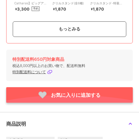
Catharsis】ビッグアク
クリルスタンド(全6種)
クリルスタンド-特装版
リルスタンド(全7種)
ver-(全5種)
3,300
1,870
1,870
予約
¥
¥
¥
もっとみる
特別配送料650円対象商品
オトメイト
オトメイト
オトメイト
税込8,000円以上のお買い物で、配送料無料
【OVER REQUIEMZ】ア
【薄桜鬼真改】カード型
【ピオフィオーレの晩鐘
特別配送料について
クリルスタンド-カウン
アクリルスタンド
-Episodio1926-】ふわふ
トダウンver-(全5種)
(Reproduce)（ランダム
わあにまるぬいぐるみ
1,870
1,500
5,940
¥
¥
¥
全6種）
(全6種)
お気に入りに追加する
商品説明
オトメイト
オトメイト
オトメイト