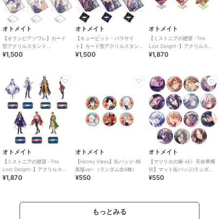
オトメイト
オトメイト
オトメイト
【オランピアソワレ】カード
【キューピット・パラサイ
【ミストニアの翅望 -The
型アクリルスタンド
ト】カード型アクリルスタン
Lost Delight-】アクリルスタ
¥1,500
¥1,500
¥1,870
(Reproduce)（ランダム全6
ド(Reproduce)（ランダム全6
ンド-特装版ver-(全6種)
種）
種）
オトメイト
オトメイト
オトメイト
【ミストニアの翅望 -The
【Honey Vibes】缶バッジ-特
【マツリカの炯-kEi- 天命華燭
Lost Delight-】アクリルスタ
装版ver-（ランダム全6種）
伝】マット缶バッジ(ランダム
¥1,870
¥550
¥550
ンド(全7種)
全15種)
もっとみる