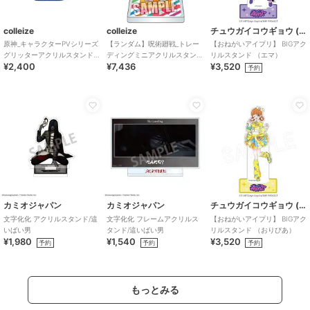
colleize
colleize
チュウガイコウギョウ (Chugai Mining)
原神_キャラクターPVシリーズ
【ランダム】呪術廻戦_トレー
【おねがいアイプリ】 BIGアク
グリッターアクリルスタンド
ディングミニアクリルスタン
リルスタンド （エマ）
¥2,400
¥7,436
¥3,520
ヌヴィレット
ド プレゼントVer.【BOX】
予約
カミオジャパン
カミオジャパン
チュウガイコウギョウ (Chugai Mining)
文字化化 アクリルスタンド/這
文字化化 フレームアクリルス
【おねがいアイプリ】 BIGアク
いばい男
タンド/這いばい男
リルスタンド （おりびあ）
¥1,980
¥1,540
¥3,520
予約
予約
予約
もっとみる