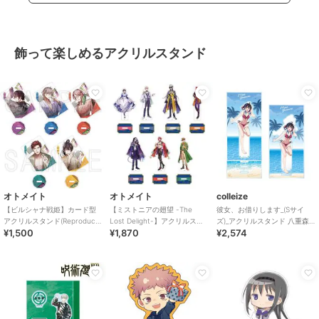
飾って楽しめるアクリルスタンド
オトメイト
オトメイト
colleize
【ビルシャナ戦姫】カード型
【ミストニアの翅望 -The
彼女、お借りします_(Sサイ
アクリルスタンド(Reproduce)
Lost Delight-】アクリルスタ
ズ)_アクリルスタンド 八重森
¥1,500
¥1,870
¥2,574
（ランダム全5種）
ンド(全7種)
みに