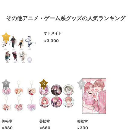
その他アニメ・ゲーム系グッズの人気ランキング
オトメイト
3,300
￥
美松堂
美松堂
美松堂
880
660
330
￥
￥
￥