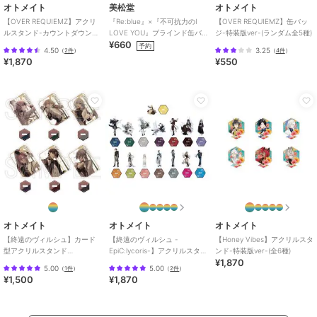
オトメイト
美松堂
オトメイト
【OVER REQUIEMZ】アクリ
『Re:blue』×『不可抗力のI
【OVER REQUIEMZ】缶バッ
ルスタンド-カウントダウン
LOVE YOU』ブラインド缶バ
ジ-特装版ver-(ランダム全5種)
¥660
ver-(全5種)
ッジ（全6種）
オトメイト
オトメイト
オトメイト
予約
4.50
3.25
（
2件
）
（
4件
）
【キューピット・パラサ
『幻奏喫茶アンシャン
【Honey Vibes】缶バッ
¥1,870
¥550
イト】カード型アクリル
テ』5th Anniversary
ジ-特装版ver-（ランダ
スタンド(Reproduce)
BOOK
ム全6種）
1,500
3,300
550
¥
¥
¥
（ランダム全6種）
オトメイト
オトメイト
オトメイト
【ミストニアの翅望 -
【燃えよ！乙女道士 ～
【トラブル・マギア】ア
オトメイト
オトメイト
オトメイト
The Lost Delight-】ア
華遊恋語～】アクリルス
クリルスタンド-カウン
【終遠のヴィルシュ】カード
【終遠のヴィルシュ -
【Honey Vibes】アクリルスタ
クリルスタンド(全7種)
タンド-特装版ver-(全4
トダウンver-(全6種)
1,870
1,870
1,870
¥
¥
¥
型アクリルスタンド
EpiC:lycoris-】アクリルスタン
ンド-特装版ver-(全6種)
種)
¥1,870
(Reproduce)（ランダム全6
ド(全15種)
5.00
5.00
（
1件
）
（
2件
）
種）
¥1,500
¥1,870