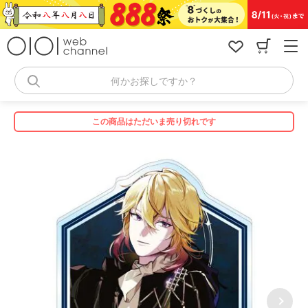
コ
ン
テ
ン
ツ
へ
何かお探しですか？
ス
キ
ッ
この商品はただいま売り切れです
プ