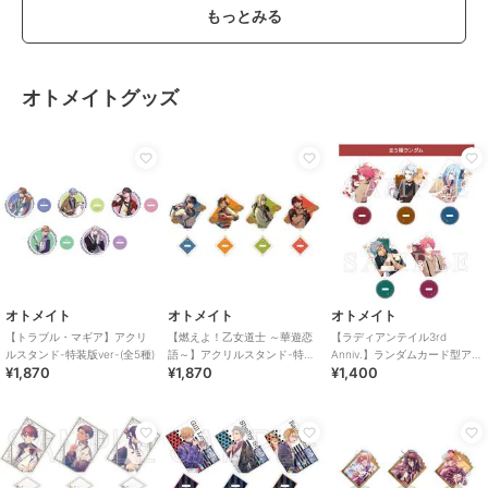
もっとみる
オトメイトグッズ
オトメイト
オトメイト
オトメイト
【トラブル・マギア】アクリ
【燃えよ！乙女道士 ～華遊恋
【ラディアンテイル3rd
ルスタンド-特装版ver-(全5種)
語～】アクリルスタンド-特装
Anniv.】ランダムカード型アク
¥1,870
¥1,870
¥1,400
版ver-(全4種)
リルスタンド(ランダム全5種)