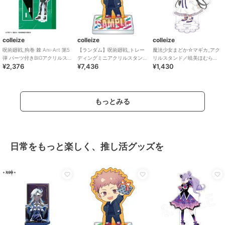
colleize
colleize
colleize
呪術廻戦_狗巻 棘 Ani-Art 第5
【ランダム】呪術廻戦_トレー
魔法少女まどか☆マギカ_アク
弾 パーツ付きBIGアクリルスタ
ディングミニアクリルスタン
リルスタンド／暁美ほむら
¥2,376
¥7,436
¥1,430
ンド
ド プレゼントVer.【BOX】
（ワンピース）
もっとみる
日常をもっと楽しく、推し活グッズを