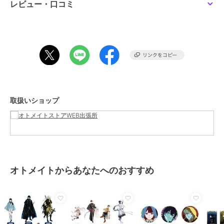
レビュー・口コミ
オトメイト
オトメイト
オトメイト
この商品は、不良品のみ返品を承ります
【マツリカの炯-kEi- 天
【OVER REQUIEMZ】缶
【Honey Vibes】アクリ
命華燭伝】マット缶バッ
バッジ-特装版ver-(ラン
ルスタンド-特装版ver-
ジ(ランダム全15種)
ダム全5種)
(全6種)
550
550
1,870
¥
¥
¥
ブランド
オトメイト
ショップ
オトメイトストアWEB出張所
商品カテゴリ
すべてのその他アニメ・ゲーム系
グッズ
／
その他アニメ・ゲーム
系グッズ
取扱いショップ
カラー
クロード・グレイン、カイゼ・オ
ズマ、モリィ・ウッドランド、ノ
オトメイト
オトメイト
オトメイト
イル・ベスティア、ドロシー
【ピオフィオーレの晩
【ミストニアの翅望 -
【OVER REQUIEMZ】ミ
サイズ
**
鐘】ランダム缶バッジ
The Lost Delight-】ア
ニ缶バッジ-カウントダ
(Reproduce)（ランダム
クリルスタンド-特装版
ウンver-(ランダム全6種)
500
1,870
440
¥
¥
¥
素材
アクリル
全5種）
ver-(全6種)
オトメイトからあなたへのおすすめ
商品のお取り扱い方法