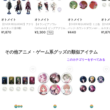
オトメイト
オトメイト
オトメイト
【終遠のヴィルシュ】ラ
【終遠のヴィルシュ -
【薄桜鬼 真改 万葉ノ
ンダム缶バッジ (香港オ
ErroR:salvation-】ビジ
抄】缶バッジ-特装版
オトメイト
オトメイト
オトメイト
オト
リジナルver.)（ランダム
ュアルタオル(全6種)
ver-(ランダム全8種)
500
4,950
550
¥
¥
¥
【OVER REQUIEMZ】アクリ
【オランピアソワレ
【OVER REQUIEMZ】ミニ缶
【OVE
全6種）
ルスタンド(全6種)
Catharsis】ビッグアクリルス
バッジ-カウントダウンver-
ルスタ
¥1,870
¥3,300
¥440
¥1,87
タンド(全7種)
(ランダム全6種)
ver-(全
予約
その他アニメ・ゲーム系グッズの類似アイテム
このカテゴリーをすべてみる
オトメイト
オトメイト
オトメイト
【ワンド オブ フォーチ
【オランピアソワレ】ノ
【終遠のヴィルシュ】ノ
ュンR】杖かんざし ユ
リタケ社製ティーセット
リタケ社製ティーセット
リウス
7,480
10,890
10,890
¥
¥
¥