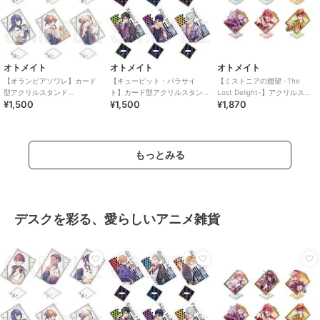
オトメイト
オトメイト
オトメイト
【オランピアソワレ】カード
【キューピット・パラサイ
【ミストニアの翅望 -The
型アクリルスタンド
ト】カード型アクリルスタン
Lost Delight-】アクリルスタ
¥1,500
¥1,500
¥1,870
(Reproduce)（ランダム全6
ド(Reproduce)（ランダム全6
ンド-特装版ver-(全6種)
種）
種）
もっとみる
デスクを彩る、愛らしいアニメ雑貨