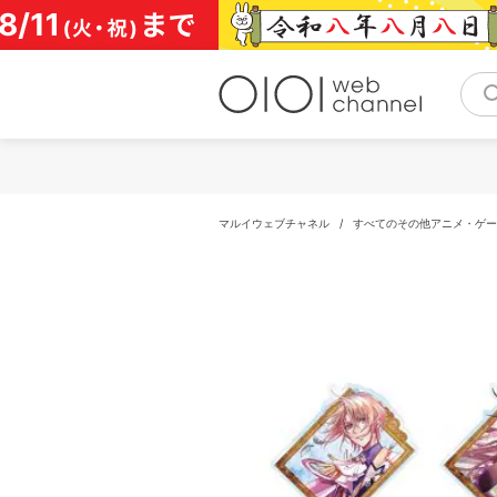
コ
ン
テ
ン
ツ
へ
ス
キ
ッ
プ
マルイウェブチャネル
/
すべてのその他アニメ・ゲー