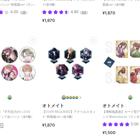
】缶バッジ-特装版ver-(ランダ
ド(全6種)
装版ver-(全6種)
4.00
4.80
（
1件
）
（
5件
）
¥1,870
¥1,870
オトメイト
オトメイト
』×『不可抗力のI LOVE
【OVER REQUIEMZ】アクリルスタン
【薄桜鬼真改】カード型ア
インド缶バッジ（全6種）
ド-特装版ver-(全5種)
ンド(Reproduce)（ラン
5.00
¥1,870
約
¥1,500