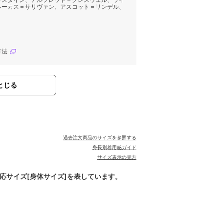
ンスタイン、アルフレッド＝クレスウェル、ライ
ルーカス＝サリヴァン、アスコット＝リンデル、
方法
とじる
過去注文商品のサイズを参照する
身長別着用感ガイド
サイズ表示の見方
対応サイズ[身体サイズ]を表しています。