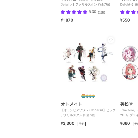
Delight-】アクリルスタンド(全7種)
Delight-
ム全6種)
5.00
（
1件
）
¥1,870
¥550
オトメイト
美松堂
【オランピアソワレ Catharsis】ビッグ
『Re:blue
アクリルスタンド(全7種)
YOU』ブラ
¥3,300
¥660
予約
予