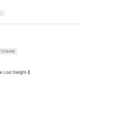
7319488
t Delight-】