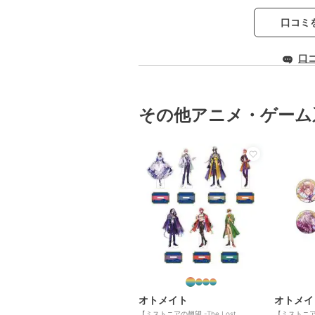
口コミ
口
その他アニメ・ゲーム
オトメイト
オトメイ
【ミストニアの翅望 -The Lost
【ミストニアの