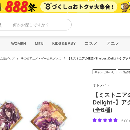
何かお探しですか？
コスメ
アニメ
KIDS＆BABY
WOMEN
MEN
ム系グッズ
/
その他アニメ・ゲーム系グッズ
/
【ミストニアの翅望 -The Lost Delight-】
キャンセル不可
不良品
オトメイト
【ミストニアの翅
Delight-
(全6種)
5.00 