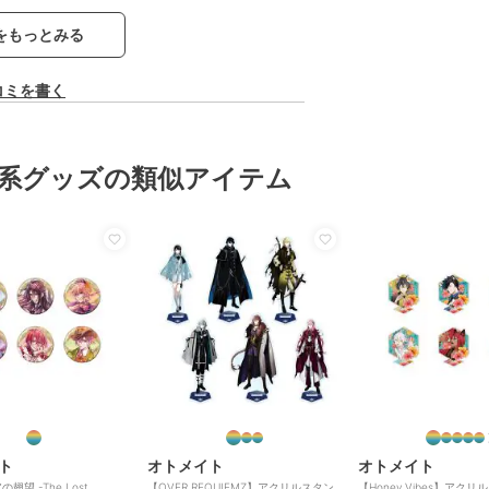
をもっとみる
コミを書く
系グッズの類似アイテム
ト
オトメイト
オトメイト
翅望 -The Lost
【OVER REQUIEMZ】アクリルスタン
【Honey Vibes】アク