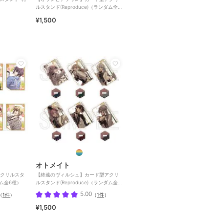
ルスタンド(Reproduce)（ランダム全6
種）
¥1,500
オトメイト
クリルスタ
【終遠のヴィルシュ】カード型アクリ
ダム全6種）
ルスタンド(Reproduce)（ランダム全6
種）
5.00
（
1件
）
（
1件
）
¥1,500