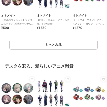
オトメイト
オトメイト
オトメイト
【終遠のヴィルシュ】ランダ
【9 R.I.P. sequel】アクリルス
【トラブル・マギア】アクリ
ム缶バッジ (香港オリジナル
タンド(全10種)
ルスタンド-カウントダウン
¥500
¥1,870
¥1,870
ver.)（ランダム全6種）
ver-(全6種)
もっとみる
デスクを彩る、愛らしいアニメ雑貨