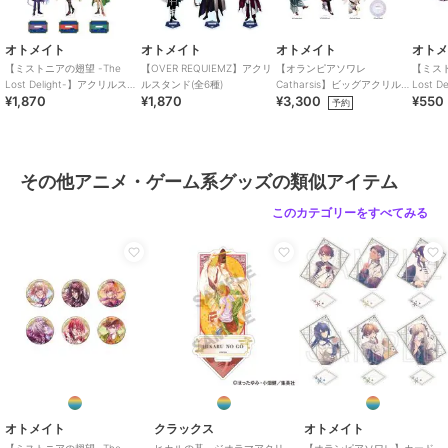
オトメイト
オトメイト
オトメイト
オト
【ミストニアの翅望 -The
【OVER REQUIEMZ】アクリ
【オランピアソワレ
【ミスト
Lost Delight-】アクリルスタ
ルスタンド(全6種)
Catharsis】ビッグアクリルス
Lost 
¥1,870
¥1,870
¥3,300
¥550
ンド(全7種)
タンド(全7種)
装版ve
予約
その他アニメ・ゲーム系グッズの類似アイテム
このカテゴリーをすべてみる
オトメイト
クラックス
オトメイト
【ミストニアの翅望 -The
ヒカルの碁 ジオラマアクリ
【オランピアソワレ】カード