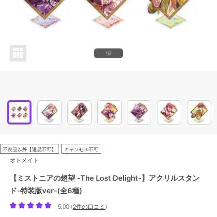
1/7
不良品以外【返品不可】
キャンセル不可
オトメイト
【ミストニアの翅望 -The Lost Delight-】アクリルスタン
ド-特装版ver-(全6種)
5.00
(
2件の口コミ
)