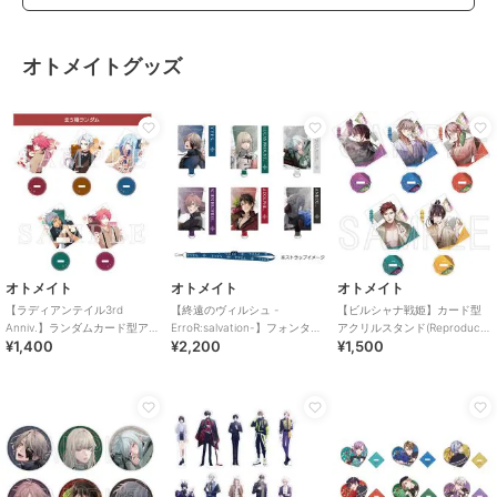
オトメイトグッズ
オトメイト
オトメイト
オトメイト
【ラディアンテイル3rd
【終遠のヴィルシュ -
【ビルシャナ戦姫】カード型
Anniv.】ランダムカード型アク
ErroR:salvation-】フォンタブ
アクリルスタンド(Reproduce)
¥1,400
¥2,200
¥1,500
リルスタンド(ランダム全5種)
(全6種)
（ランダム全5種）