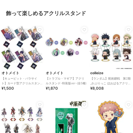
飾って楽しめるアクリルスタンド
オトメイト
オトメイト
colleize
【キューピット・パラサイ
【トラブル・マギア】アクリ
【ランダム】呪術廻戦 第2期
ト】カード型アクリルスタン
ルスタンド-特装版ver-(全5種)
_かぷりっこ ほおばるアクリル
¥1,500
¥1,870
¥8,008
ド(Reproduce)（ランダム全6
スタンドコレクション／
種）
Vol.3 【BOX