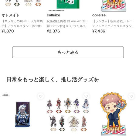
オトメイト
colleize
colleize
【マツリカの炯-kEi- 天命華燭
呪術廻戦_狗巻 棘 Ani-Art 第5
【ランダム】呪術廻戦_トレー
伝】アクリルスタンド(全9種)
弾 パーツ付きBIGアクリルスタ
ディングミニアクリルスタン
¥1,870
¥2,376
¥7,436
ンド
ド プレゼントVer.【BOX】
もっとみる
日常をもっと楽しく、推し活グッズを