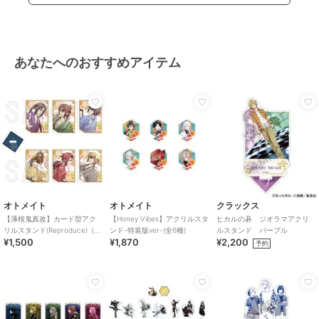
あなたへのおすすめアイテム
オトメイト
オトメイト
クラックス
【薄桜鬼真改】カード型アク
【Honey Vibes】アクリルスタ
ヒカルの碁 ジオラマアクリ
リルスタンド(Reproduce)（ラ
ンド-特装版ver-(全6種)
ルスタンド パープル
¥1,500
¥1,870
¥2,200
ンダム全6種）
予約