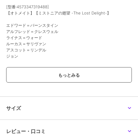
[型番:4573347319488]
【オトメイト】【ミストニアの翅望 -The Lost Delight-】
エドワード＝バーンスタイン
アルフレッド＝クレスウェル
ライナス＝ウォード
ルーカス＝サリヴァン
アスコット＝リンデル
ジョン
全6種
※商品の製造工程上、差し込みが緩いもの・きついものがございま
す。はまり具合には個体差が生じますことを、あらかじめご了承くだ
さい。
※不良品以外の返品交換はご対応致しかねますので、ご了承くださ
い。
サイズ
※商品パッケージ（外装袋、外装箱、台紙等）は、商品の保護を目的
としており、取扱いや保管・輸送時に傷、汚れ、破れ、潰れ等が生じ
る場合がございます。
商品本体の汚損、破損を伴う場合を除き、パッケージのみの不具合
レビュー・口コミ
による交換は行っておりません。