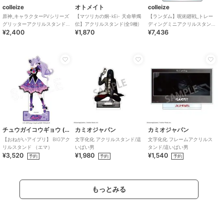
colleize
オトメイト
colleize
原神_キャラクターPVシリーズ
【マツリカの炯-kEi- 天命華燭
【ランダム】呪術廻戦_トレー
グリッターアクリルスタンド
伝】アクリルスタンド(全9種)
ディングミニアクリルスタン
¥2,400
¥1,870
¥7,436
ヌヴィレット
ド プレゼントVer.【BOX】
チュウガイコウギョウ (Chugai Mining)
カミオジャパン
カミオジャパン
【おねがいアイプリ】 BIGアク
文字化化 アクリルスタンド/這
文字化化 フレームアクリルス
リルスタンド （エマ）
いばい男
タンド/這いばい男
¥3,520
¥1,980
¥1,540
予約
予約
予約
もっとみる