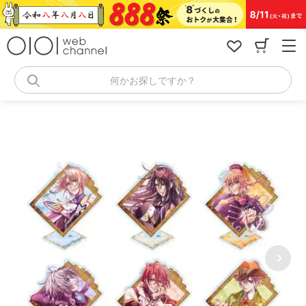
コ
ン
テ
ン
ツ
へ
何かお探しですか？
ス
キ
ッ
プ