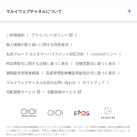
マルイウェブチャネルについて
ご利用規約
プライバシーポリシー
個人情報の取り扱いに関する同意条項
丸井グループ カスタマーハラスメント対応方針
cookieポリシー
特定商取引に関する法律に基づく表示
古物営業法に基づく表示
酒類販売管理者標識
高度管理医療機器等販売許可に基づく表示
マルイウェブチャネル出店のお問い合わせ
サイトマップ
宅配買取サービス
宅配収納サービス
※セール商品の比較対象価格はマルイウェブチャネル旧価格、またはメーカー希望小売価格に現在の消費税を加算
した価格です。※セール期間中、予告なく価格が変更となる場合・マルイ店舗価格と異なる場合がございます。お
支払いはご注文時の価格となりますのでご了承ください。