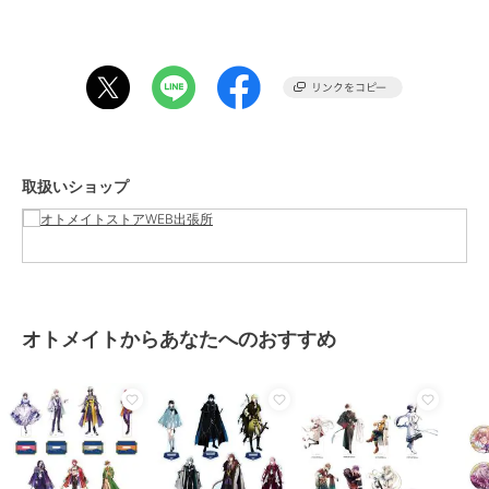
この商品は、不良品のみ返品を承ります
ブランド
オトメイト
ショップ
オトメイトストアWEB出張所
商品カテゴリ
すべてのその他アニメ・ゲーム系
取扱いショップ
グッズ
／
その他アニメ・ゲーム
系グッズ
カラー
エドワード＝バーンスタイン、ア
ルフレッド＝クレスウェル、ライ
ナス＝ウォード、ルーカス＝サリ
ヴァン、アスコット＝リンデル、
ジョン
オトメイトからあなたへのおすすめ
サイズ
**
素材
アクリル
商品のお取り扱い方法