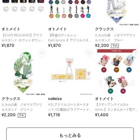
オトメイト
オトメイト
クラックス
【OVER REQUIEMZ】アクリ
【終遠のヴィルシュ -
ヒカルの碁 ジオラマアクリ
ルスタンド-カウントダウン
EpiC:lycoris-】アクリルスタン
ルスタンド ブルー
¥1,870
¥1,870
¥2,200
ver-(全5種)
ド(全15種)
予約
クラックス
colleize
オトメイト
ヒカルの碁 ジオラマアクリ
A3!_アクリルコースタースタ
【ラディアンテイル3rd
ルスタンド グリーン
ンド 02/夏組(グラフアートイ
Anniv.】ランダムカード型アク
¥2,200
¥1,716
¥1,400
ラスト)
リルスタンド(ランダム全5種)
予約
もっとみる