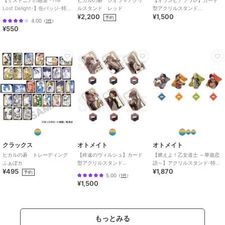
Lost Delight-】缶バッジ-特装
ルスタンド レッド
型アクリルスタンド
¥2,200
¥1,500
版ver-(ランダム全6種)
(Reproduce)（ランダム全6
予約
4.00
（
1件
）
種）
¥550
クラックス
オトメイト
オトメイト
ヒカルの碁 トレーディング
【終遠のヴィルシュ】カード
【燃えよ！乙女道士 ～華遊恋
ふぁぼカ
型アクリルスタンド
語～】アクリルスタンド-特装
¥495
¥1,870
(Reproduce)（ランダム全6
版ver-(全4種)
予約
5.00
（
1件
）
種）
¥1,500
もっとみる