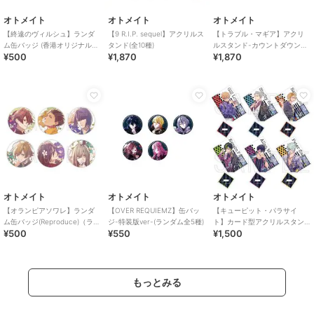
オトメイト
オトメイト
オトメイト
【終遠のヴィルシュ】ランダ
【9 R.I.P. sequel】アクリルス
【トラブル・マギア】アクリ
ム缶バッジ (香港オリジナル
タンド(全10種)
ルスタンド-カウントダウン
¥500
¥1,870
¥1,870
ver.)（ランダム全6種）
ver-(全6種)
オトメイト
オトメイト
オトメイト
【オランピアソワレ】ランダ
【OVER REQUIEMZ】缶バッ
【キューピット・パラサイ
ム缶バッジ(Reproduce)（ラン
ジ-特装版ver-(ランダム全5種)
ト】カード型アクリルスタン
¥500
¥550
¥1,500
ダム全6種）
ド(Reproduce)（ランダム全6
種）
もっとみる