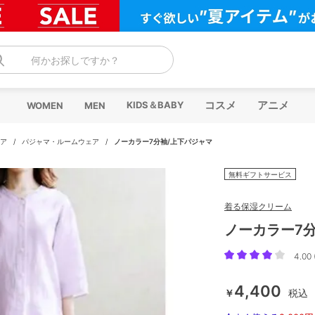
何かお探しですか？
コスメ
アニメ
KIDS＆BABY
WOMEN
MEN
ア
/
パジャマ・ルームウェア
/
ノーカラー7分袖/上下パジャマ
無料ギフトサービス
着る保湿クリーム
ノーカラー7
4.00 
4,400
￥
税込