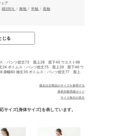
ウェア
/
綿100％
/
無地
/
半袖
/
長袖
とじる
ムス：パンツ総丈73 股上28 股下45 ウエスト68
 袖丈24 ボトムス：パンツ総丈75 股上29 股下46 ウ
68 身幅60 袖丈35 ボトムス：パンツ総丈77 股上
過去注文商品のサイズを参照する
身長別着用感ガイド
サイズ表示の見方
対応サイズ[身体サイズ]を表しています。