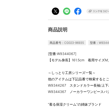
商品説明
商品番号：CG023-96935
型番：W9344
[型番:W9344067]
【モデル身長】161.5cm 着用サイズM
～しっとり工房シリーズ一覧～
他のアイテムは下記品番で検索すると
W9344267 スタンドカラー長袖/上
W9344367 ノーカラーワンピースパ
“着る保湿クリーム”の姉妹ブランド