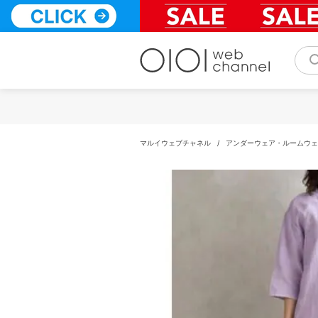
コ
ン
テ
ン
ツ
へ
ス
キ
ッ
プ
マルイウェブチャネル
/
アンダーウェア・ルームウェ