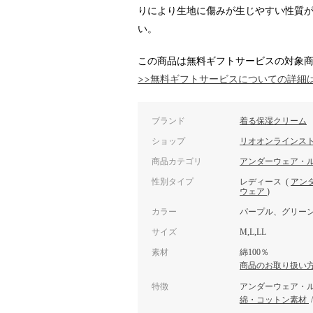
りにより生地に傷みが生じやすい性質
い。
この商品は無料ギフトサービスの対象
>>無料ギフトサービスについての詳細
ブランド
着る保湿クリーム
ショップ
リオオンラインス
商品カテゴリ
アンダーウェア・
性別タイプ
レディース
(
アン
ウェア
)
カラー
パープル、グリー
サイズ
M,L,LL
素材
綿100％
商品のお取り扱い
特徴
アンダーウェア・
綿・コットン素材