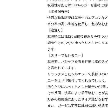
吸湿性がある綿100％のガーゼ素材は
【水分保有率】
快適な睡眠環境は就寝中のエアコンな
水分率の高い生地を使用し、包み込む
【寝返り】
就寝時には1日20回前後寝返りを打つ
締め付けの少ないゆったりとしたシル
ます。
【スリープセレモニー】
就寝前、パジャマを着る行動に脳のス
と言われています。
リラックスしたシルエットで肌触りの
ニーをより印象付けてくれるでしょう
洗うたびにふっくらとした風合いが増
その反面、洗濯により若干縮むことが
好みの着用感にあったサイズ選びをお
また、ガーゼは非常に繊細な織り構造