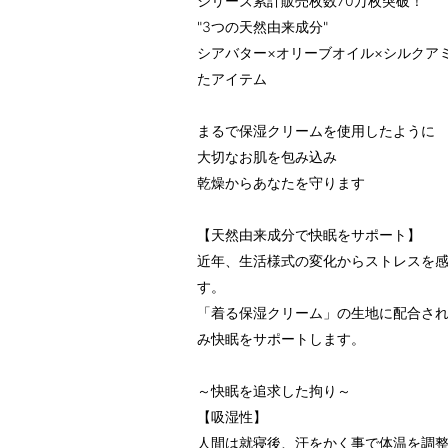
シリーズ累計販売枚数70万枚突破！
"3つの天然由来成分"
シアバター×オリーブオイル×シルクア
たアイテム
まるで保湿クリームを使用したように
大切なお肌を包み込み
乾燥からあなたを守ります
【天然由来成分で快眠をサポート】
近年、生活様式の変化からストレスを
す。
「着る保湿クリーム」の生地に配合さ
み快眠をサポートします。
～快眠を追求した拘り～
【吸湿性】
人間は就寝後、汗をかく事で体温を調