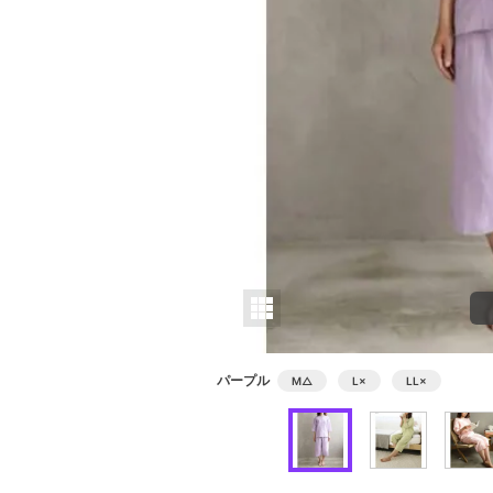
パープル
M
△
L
×
LL
×