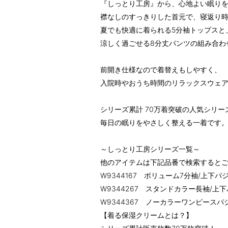
『しっとり工房』から、心地よい眠り
襟なしのすっきりした首元で、寝返り
夏でも快適に着られる5分袖トップスと
涼しく過ごせる8分丈パンツの組み合わ
前開き仕様なので着替えもしやすく、
入院時やおうち時間のリラックスウェ
シリーズ累計 70万着突破の人気シリ
毎日の眠りをやさしく整える一着です
～しっとり工房シリーズ一覧～
他のアイテムは下記品番で検索すると
W9344167 ボリューム7分袖/上下パ
W9344267 スタンドカラー長袖/上
W9344367 ノーカラーワンピースパ
【着る保湿クリームとは？】