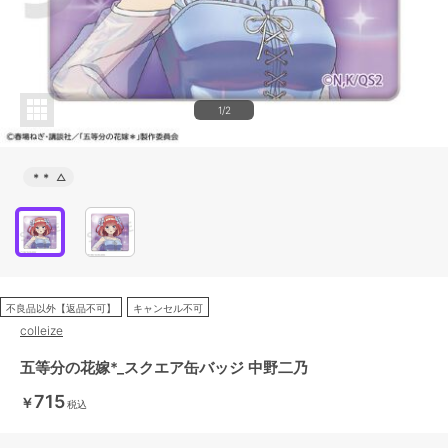
1/2
＊＊
△
不良品以外【返品不可】
キャンセル不可
colleize
五等分の花嫁*_スクエア缶バッジ 中野二乃
715
￥
税込