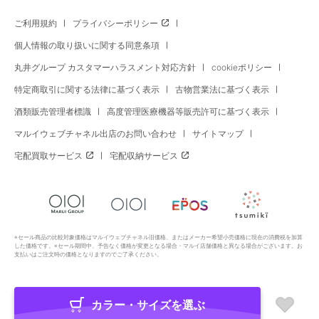
ご利用規約
プライバシーポリシー
個人情報の取り扱いに関する同意条項
丸井グループ カスタマーハラスメント対応方針
cookieポリシー
特定商取引に関する法律に基づく表示
古物営業法に基づく表示
酒類販売管理者標識
高度管理医療機器等販売許可に基づく表示
マルイウェブチャネル出店のお問い合わせ
サイトマップ
宅配買取サービス
宅配収納サービス
※セール商品の比較対象価格はマルイウェブチャネル旧価格、またはメーカー希望小売価格に現在の消費税を加算
した価格です。※セール期間中、予告なく価格が変更となる場合・マルイ店舗価格と異なる場合がございます。お
支払いはご注文時の価格となりますのでご了承ください。
カラー・サイズを選ぶ
Copyright All Rights Reserved. MARUI Co., Ltd