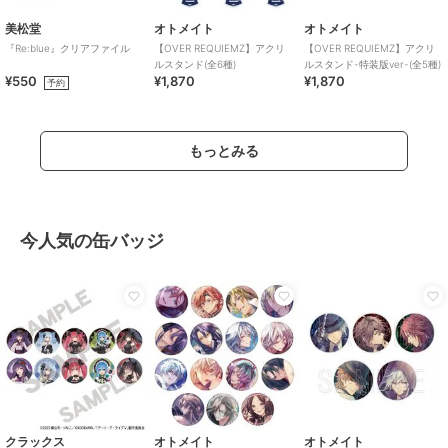
美松堂
オトメイト
オトメイト
『Re:blue』クリアファイル
【OVER REQUIEMZ】アクリ
【OVER REQUIEMZ】アクリ
ルスタンド(全6種)
ルスタンド-特装版ver-(全5種)
¥550
¥1,870
¥1,870
予約
もっとみる
今人気の缶バッジ
クラックス
オトメイト
オトメイト