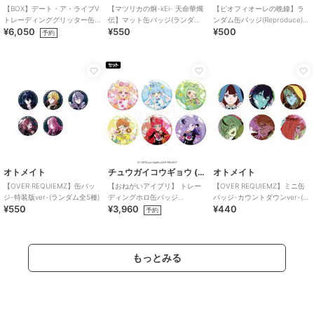
【BOX】デート・ア・ライブV
【マツリカの炯-kEi- 天命華燭
【ピオフィオーレの晩鐘】ラ
トレーディンググリッター缶
伝】マット缶バッジ(ランダム
ンダム缶バッジ(Reproduce)
¥6,050
¥550
¥500
バッジ ゴシックドール
全15種)
（ランダム全5種）
予約
オトメイト
チュウガイコウギョウ (Chugai Mining)
オトメイト
【OVER REQUIEMZ】缶バッ
【おねがいアイプリ】 トレー
【OVER REQUIEMZ】ミニ缶
ジ-特装版ver-(ランダム全5種)
ディングホロ缶バッジ
バッジ-カウントダウンver-(ラ
¥550
¥3,960
¥440
（1SET/6個入り）
ンダム全6種)
予約
もっとみる