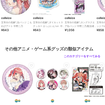
colleize
colleize
colleize
collei
五等分の花嫁*_缶バッジ こも
五等分の花嫁*_ダイカットス
五等分の花嫁*_ロングスクエ
五等分の
れびアート 中野二乃
テッカー かっぷいん!ver. 中
ア缶バッジ 中野二乃/配信者
ッジ Flo
¥643
¥643
¥1,056
¥858
野三玖
なりきり
乃
その他アニメ・ゲーム系グッズの類似アイテム
このカテゴリーをすべてみる