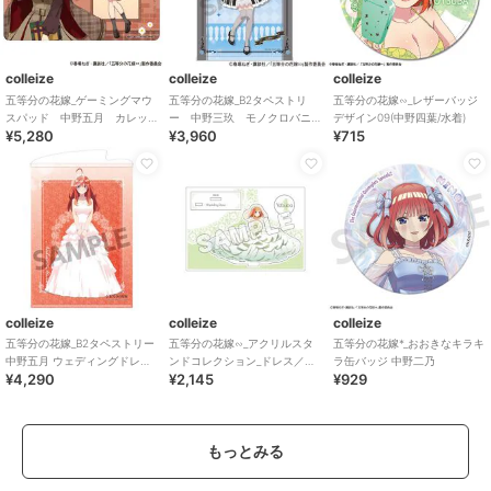
colleize
colleize
colleize
五等分の花嫁_ゲーミングマウ
五等分の花嫁_B2タペストリ
五等分の花嫁∽_レザーバッジ
スパッド 中野五月 カレッ
ー 中野三玖 モノクロバニ
デザイン09(中野四葉/水着)
¥5,280
¥3,960
¥715
ジスタイル
ードレス
colleize
colleize
colleize
五等分の花嫁_B2タペストリー
五等分の花嫁∽_アクリルスタ
五等分の花嫁*_おおきなキラキ
中野五月 ウェディングドレス
ンドコレクション_ドレス／中
ラ缶バッジ 中野二乃
¥4,290
¥2,145
¥929
ver.
野四葉
もっとみる