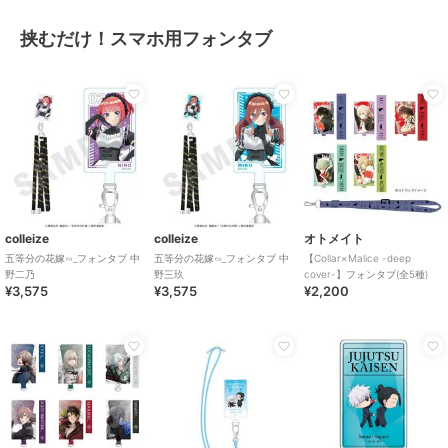
挟むだけ！スマホ用フォンタブ
colleize
colleize
オトメイト
五等分の花嫁∽_フォンタブ 中
五等分の花嫁∽_フォンタブ 中
【Collar×Malice -deep
野二乃
野三玖
cover-】フォンタブ(全5種)
¥3,575
¥3,575
¥2,200