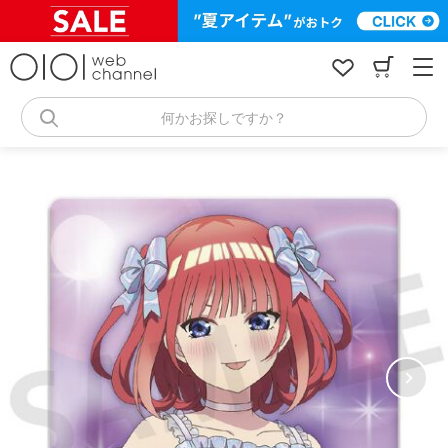
コ
ン
テ
ン
ツ
へ
何かお探しですか？
ス
キ
ッ
プ