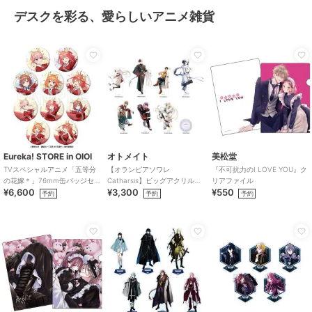
デスクを彩る、愛らしいアニメ雑貨
Eureka! STORE in OIOI
オトメイト
美松堂
TVスペシャルアニメ「五等分
【オランピアソワレ
『不可抗力のI LOVE YOU』ク
の花嫁＊」76mm缶バッジセ
Catharsis】ビッグアクリルス
リアファイル
¥6,600
¥3,300
¥550
ット
タンド(全7種)
予約
予約
予約