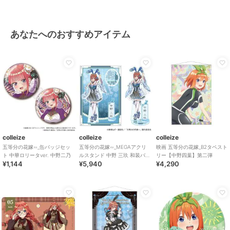
あなたへのおすすめアイテム
colleize
colleize
colleize
五等分の花嫁∽_缶バッジセッ
五等分の花嫁∽_MEGAアクリ
映画 五等分の花嫁_B2タペスト
ト 中華ロリータver. 中野二乃
ルスタンド 中野 三玖 和装バニ
リー【中野四葉】第二弾
¥1,144
¥5,940
¥4,290
ーver.