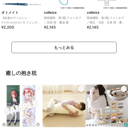
オトメイト
colleize
colleize
【終遠のヴィルシュ -
呪術廻戦 第2期_フォンタブ
呪術廻戦 第2期_フォンタブ
ErroR:salvation-】フォンタブ
／五条 悟・夏油 傑
／懐玉・玉折 五条 悟・夏油
¥2,200
¥2,145
¥2,145
(全6種)
傑 B
もっとみる
癒しの抱き枕