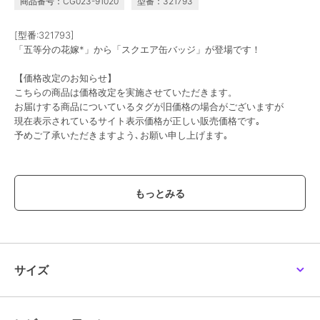
商品番号：CG023-91020
型番：321793
[型番:321793]
「五等分の花嫁*」から「スクエア缶バッジ」が登場です！
【価格改定のお知らせ】
こちらの商品は価格改定を実施させていただきます。
お届けする商品についているタグが旧価格の場合がございますが
現在表示されているサイト表示価格が正しい販売価格です｡
予めご了承いただきますよう､お願い申し上げます｡
この商品は、不良品のみ返品を承ります
ブランド
colleize
ショップ
コレイズ
商品カテゴリ
すべてのその他アニメ・ゲーム系
グッズ
／
その他アニメ・ゲーム
サイズ
系グッズ
カラー
＊＊