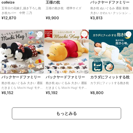
colleize
王様の枕
バックヤードファミリー
五等分の花嫁∬_描き下ろし抱
王様の抱き枕 標準サイズ
抱き枕 ぬいぐるみ 通販 動物
き枕カバー 中野 二乃
大きい かわいい クッション 子
¥12,870
¥9,900
¥3,813
供 マクラ キッズ 寝具 子供
バックヤードファミリー
バックヤードファミリー
カラダにフィットする枕
抱き枕 ぬいぐるみ 大きい 通販
抱き枕 ぬいぐるみ 大きい 通販
カラダにフィットする抱き枕
だきまくら Mochi Hug! モチ
だきまくら Mochi Hug! モチ
¥6,152
¥5,192
¥8,800
ハグ Disney ディズニ
ハグ Disney ディズニ
もっとみる