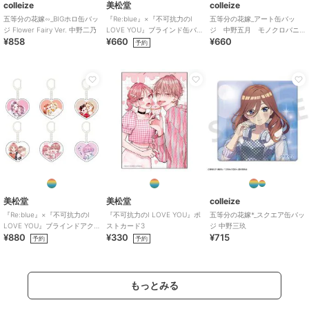
colleize
美松堂
colleize
五等分の花嫁∽_BIGホロ缶バッ
『Re:blue』×『不可抗力のI
五等分の花嫁_アート缶バッ
ジ Flower Fairy Ver. 中野二乃
LOVE YOU』ブラインド缶バ
ジ 中野五月 モノクロバニ
¥858
¥660
¥660
ッジ（全6種）
ードレス
予約
美松堂
美松堂
colleize
『Re:blue』×『不可抗力のI
『不可抗力のI LOVE YOU』ポ
五等分の花嫁*_スクエア缶バッ
LOVE YOU』ブラインドアク
ストカード3
ジ 中野三玖
¥880
¥330
¥715
リルキーホルダー（全6種）
予約
予約
もっとみる