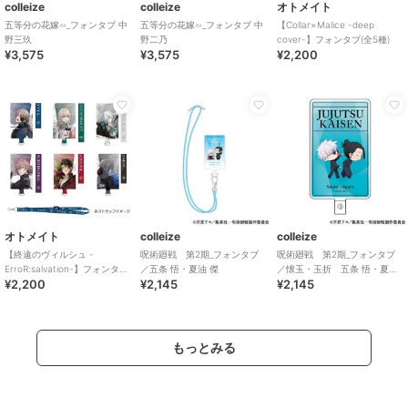
colleize
colleize
オトメイト
五等分の花嫁∽_フォンタブ 中
五等分の花嫁∽_フォンタブ 中
【Collar×Malice -deep
野三玖
野二乃
cover-】フォンタブ(全5種)
¥3,575
¥3,575
¥2,200
オトメイト
colleize
colleize
【終遠のヴィルシュ -
呪術廻戦 第2期_フォンタブ
呪術廻戦 第2期_フォンタブ
ErroR:salvation-】フォンタブ
／五条 悟・夏油 傑
／懐玉・玉折 五条 悟・夏油
¥2,200
¥2,145
¥2,145
(全6種)
傑 B
もっとみる