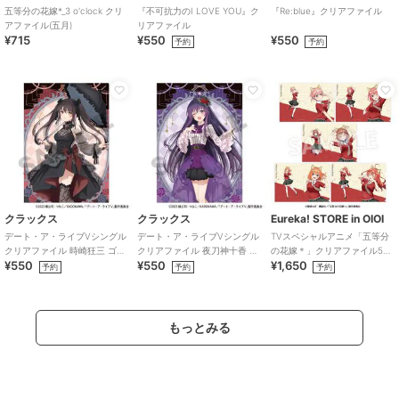
五等分の花嫁*_3 o'clock クリ
『不可抗力のI LOVE YOU』ク
『Re:blue』クリアファイル
アファイル(五月)
リアファイル
¥715
¥550
¥550
予約
予約
クラックス
クラックス
Eureka! STORE in OIOI
デート・ア・ライブVシングル
デート・ア・ライブVシングル
TVスペシャルアニメ「五等分
クリアファイル 時崎狂三 ゴシ
クリアファイル 夜刀神十香 ゴ
の花嫁＊」クリアファイル5種
¥550
¥550
¥1,650
ックドール
シックドール
セット
予約
予約
予約
もっとみる