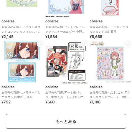
colleize
colleize
colleize
五等分の花嫁∽_アクリルスタ
五等分の花嫁_フォトフレーム
五等分の花嫁∽_トールアクリ
ンドコレクション_ドレス／中
アクリルキーホルダー_中野三
ルスタンド /05 五月
¥2,145
¥1,584
¥8,665
野四葉
玖_メイクアップ
colleize
colleize
colleize
五等分の花嫁∽_メモリーズミ
五等分の花嫁_アート缶バッ
五等分の花嫁∽_これ!これ!アク
ニスタンド/中野 三玖A
ジ 中野五月 モノクロバニ
リルスタンドプレート 中野
¥792
¥660
¥1,188
ードレス
二乃
もっとみる