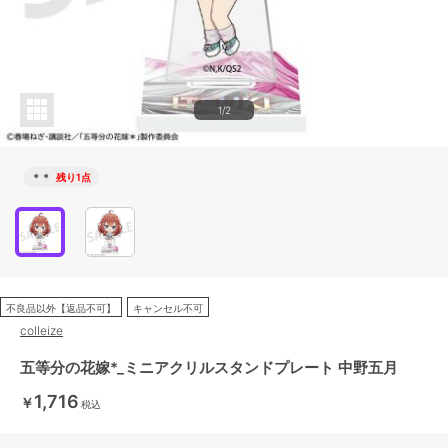
1/2
＊＊
残り1点
不良品以外【返品不可】
キャンセル不可
colleize
五等分の花嫁*_ミニアクリルスタンドプレート 中野五月
1,716
￥
税込