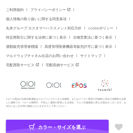
ご利用規約
プライバシーポリシー
個人情報の取り扱いに関する同意条項
丸井グループ カスタマーハラスメント対応方針
cookieポリシー
特定商取引に関する法律に基づく表示
古物営業法に基づく表示
酒類販売管理者標識
高度管理医療機器等販売許可に基づく表示
マルイウェブチャネル出店のお問い合わせ
サイトマップ
宅配買取サービス
宅配収納サービス
※セール商品の比較対象価格はマルイウェブチャネル旧価格、またはメーカー希望小売価格に現在の消費税を加算
した価格です。※セール期間中、予告なく価格が変更となる場合・マルイ店舗価格と異なる場合がございます。お
支払いはご注文時の価格となりますのでご了承ください。
カラー・サイズを選ぶ
Copyright All Rights Reserved. MARUI Co., Ltd