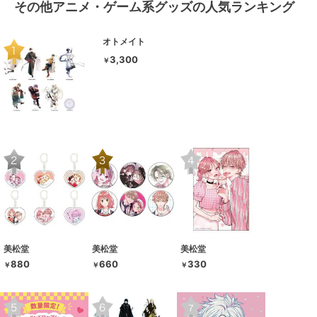
その他アニメ・ゲーム系グッズの人気ランキング
オトメイト
3,300
￥
美松堂
美松堂
美松堂
880
660
330
￥
￥
￥