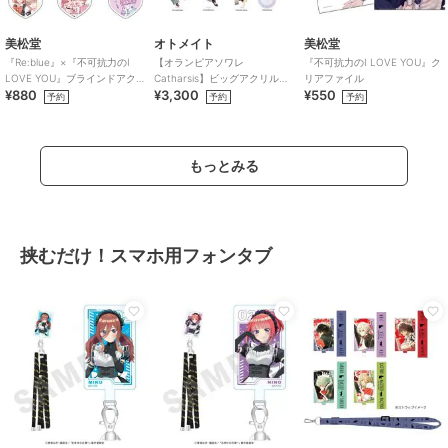
美松堂
オトメイト
美松堂
『Re:blue』×『不可抗力のI
【オランピアソワレ
『不可抗力のI LOVE YOU』ク
LOVE YOU』ブラインドアク
Catharsis】ビッグアクリルス
リアファイル
¥880
¥3,300
¥550
リルキーホルダー（全6種）
タンド(全7種)
予約
予約
予約
もっとみる
挟むだけ！スマホ用フォンタブ