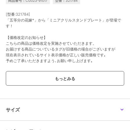
商品番号：CG023-91017
型番：321784
[型番:321784]
「五等分の花嫁*」から「ミニアクリルスタンドプレート」が登場で
す！
【価格改定のお知らせ】
こちらの商品は価格改定を実施させていただきます。
お届けする商品についているタグが旧価格の場合がございますが
現在表示されているサイト表示価格が正しい販売価格です｡
予めご了承いただきますよう､お願い申し上げます｡
この商品は、不良品のみ返品を承ります
ブランド
colleize
ショップ
コレイズ
商品カテゴリ
すべてのその他アニメ・ゲーム系
サイズ
グッズ
／
その他アニメ・ゲーム
系グッズ
カラー
＊＊