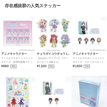
存在感抜群の人気ステッカー
アニメキャラクター
チュウガイコウギョウ (Chugai Mining)
アニメキャラクター
アイドルマスター シャイニー
【おねがいアイプリ】 ステッ
アイドルマスター シャイニー
カラーズ 証明写真風ステッ
カーセット(6枚入り)
カラーズ ステッカーセット
¥660
¥1,320
¥1,650
カー (鈴木羽那)
(283プロ ノクチル)
予約
予約
予約