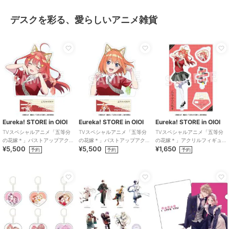
デスクを彩る、愛らしいアニメ雑貨
Eureka! STORE in OIOI
Eureka! STORE in OIOI
Eureka! STORE in OIOI
TVスペシャルアニメ「五等分
TVスペシャルアニメ「五等分
TVスペシャルアニメ「五等分
の花嫁＊」バストアップアク
の花嫁＊」バストアップアク
の花嫁＊」アクリルフィギュ
¥5,500
¥5,500
¥1,650
リルメガスタンド 五月
リルメガスタンド 四葉
ア 五月
予約
予約
予約