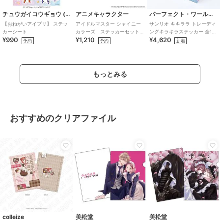
チュウガイコウギョウ (Chugai Mining)
アニメキャラクター
パーフェクト・ワールド・トーキョー
【おねがいアイプリ】 ステッ
アイドルマスター シャイニー
サンリオ キキララ トレーディ
カーシート
カラーズ ステッカーセット
ングキラキラステッカー 全12
¥990
¥1,210
¥4,620
(283プロ シーズ)
種 コンプリートBOX Sanrio
予約
予約
新着
もっとみる
おすすめのクリアファイル
colleize
美松堂
美松堂