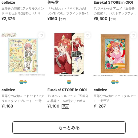
colleize
美松堂
Eureka! STORE in OIOI
五等分の花嫁*_アクリルスタン
『Re:blue』×『不可抗力のI
TVスペシャルアニメ「五等分
ド 中野五月/配信者なりきり
LOVE YOU』ブラインド缶バ
の花嫁＊」バストアップアク
¥2,376
¥660
¥5,500
ッジ（全6種）
リルメガスタンド 三玖
予約
予約
colleize
Eureka! STORE in OIOI
colleize
五等分の花嫁∽_これ!これ!アク
TVスペシャルアニメ「五等分
五等分の花嫁*_ミニメタルアー
リルスタンドプレート 中野
の花嫁＊」A3判クリアポスタ
ト 中野五月
¥1,188
¥1,100
¥1,287
一花
ー 五月
予約
もっとみる