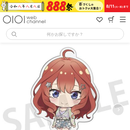
コ
ン
テ
ン
ツ
へ
何かお探しですか？
ス
キ
ッ
プ