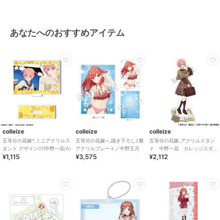
あなたへのおすすめアイテム
colleize
colleize
colleize
五等分の花嫁*_ミニアクリルス
五等分の花嫁∽_描き下ろし2層
五等分の花嫁_アクリルスタン
タンド デザイン01(中野一花/A)
アクリルプレート／中野五月
ド 中野一花 カレッジスタ
¥1,115
¥3,575
¥2,112
イル