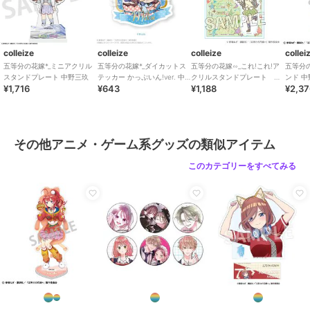
colleize
colleize
colleize
collei
五等分の花嫁*_ミニアクリル
五等分の花嫁*_ダイカットス
五等分の花嫁∽_これ!これ!ア
五等分
スタンドプレート 中野三玖
テッカー かっぷいん!ver. 中
クリルスタンドプレート 中
ンド 
¥1,716
¥643
¥1,188
¥2,3
野三玖
野四葉
り
その他アニメ・ゲーム系グッズの類似アイテム
このカテゴリーをすべてみる