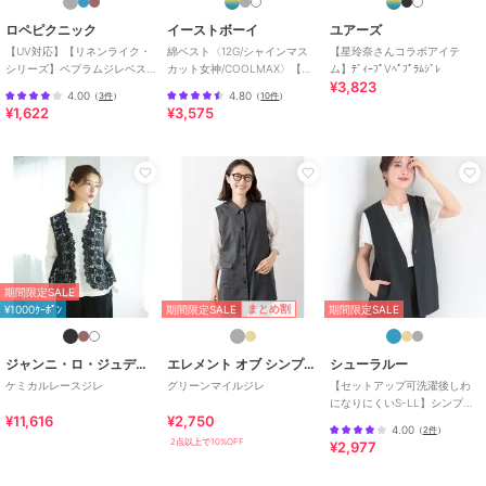
ロペピクニック
イーストボーイ
ユアーズ
【UV対応】【リネンライク・
綿ベスト〈12G/シャインマス
【星玲奈さんコラボアイテ
シリーズ】ペプラムジレベス
カット女神/COOLMAX〉【ス
ム】ﾃﾞｨｰﾌﾟVﾍﾟﾌﾟﾗﾑｼﾞﾚ
¥3,823
ト/通勤・セットアップ対応
クール】【学生】【通学】
4.00
4.80
（
3件
）
（
10件
）
【学校】
¥1,622
¥3,575
期間限定SALE
期間限定SALE
まとめ割
¥1000ｸｰﾎﾟﾝ
期間限定SALE
ジャンニ・ロ・ジュディチェ
エレメント オブ シンプルライフ
シューラルー
ケミカルレースジレ
グリーンマイルジレ
【セットアップ可洗濯後しわ
になりにくいS-LL】シンプル
¥11,616
¥2,750
で合わせやすい ノーカラージ
4.00
（
2件
）
レ
2点以上で10%OFF
¥2,977