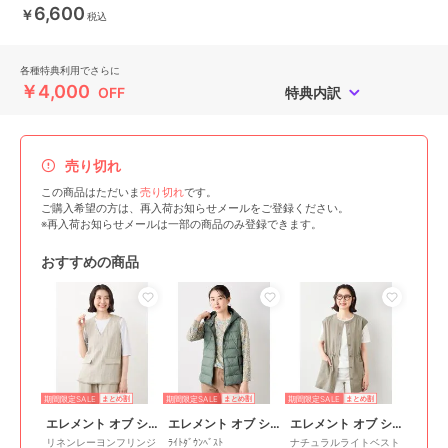
6,600
￥
税込
各種特典利用でさらに
￥4,000
OFF
特典内訳
売り切れ
この商品はただいま
売り切れ
です。
ご購入希望の方は、再入荷お知らせメールをご登録ください。
※再入荷お知らせメールは一部の商品のみ登録できます。
おすすめの商品
期間限定SALE
期間限定SALE
期間限定SALE
まとめ割
まとめ割
まとめ割
エレメント オブ シンプルライフ
エレメント オブ シンプルライフ
エレメント オブ シンプルライフ
リネンレーヨンフリンジ
ﾗｲﾄﾀﾞｳﾝﾍﾞｽﾄ
ナチュラルライトベスト