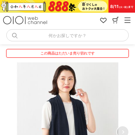
コ
ン
テ
ン
ツ
へ
何かお探しですか？
ス
キ
ッ
この商品はただいま売り切れです
プ