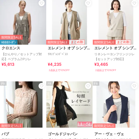
期間限定SALE
期間限定SALE
期間限定SALE
まとめ割
まとめ割
¥888ｸｰﾎﾟﾝ
クロエンス
エレメント オブ シンプルライフ
エレメント オブ シンプルライフ
【ひんやり／セットアップ対
ﾘﾈﾝﾌﾞﾚﾝﾄﾞﾍﾞｽﾄ
リネンレーヨンフリンジジレ
応】ペプラムZIPジレ
【セットアップ対応】
¥5,613
¥4,235
¥3,465
2点以上で10%OFF
2点以上で10%OFF
PR
PR
PR
期間限定SALE
期間限定SALE
バブ
ゴールドジャパン
アー・ヴェ・ヴェ