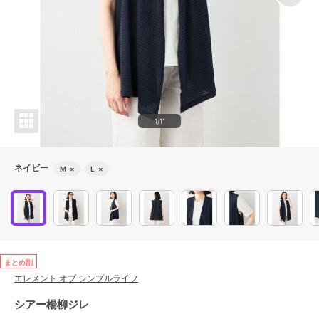
1/11
ネイビー
M
×
L
×
まとめ割
エレメント オブ シンプルライフ
シアー楊柳ジレ