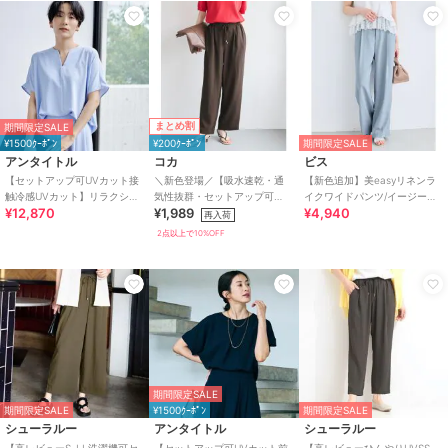
まとめ割
期間限定SALE
¥1500ｸｰﾎﾟﾝ
¥200ｸｰﾎﾟﾝ
期間限定SALE
アンタイトル
コカ
ビス
【セットアップ可UVカット接
＼新色登場／【吸水速乾・通
【新色追加】美easyリネンラ
触冷感UVカット】リラクシー
気性抜群・セットアップ可
イクワイドパンツ/イージーケ
¥12,870
¥1,989
¥4,940
キーVネックブラウス
能】シボサテンライクイージ
ア・接触冷感・セットアップ
再入荷
ーパンツ 全6色
対応
2点以上で10%OFF
期間限定SALE
期間限定SALE
¥1500ｸｰﾎﾟﾝ
期間限定SALE
シューラルー
アンタイトル
シューラルー
【高レビューS-LL洗濯機可セ
【セットアップ可UVカット前
【高レビューひんやりUVSS-