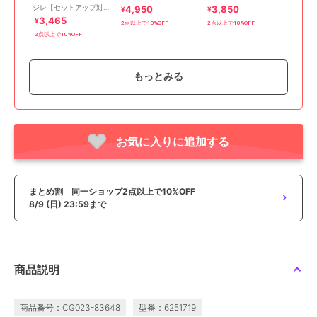
ジレ【セットアップ対
4,950
3,850
¥
¥
応】
3,465
¥
2点以上で10%OFF
2点以上で10%OFF
2点以上で10%OFF
もっとみる
お気に入りに追加する
期間限定SALE
期間限定SALE
期間限定SALE
まとめ割
まとめ割
まとめ割
エレメント オブ シンプルライフ
エレメント オブ シンプルライフ
エレメント オブ シンプルライフ
シャドーボーダージレ
ライトナイロンベスト
グリーンマイルジレ
2,310
5,005
2,750
¥
¥
¥
まとめ割 同一ショップ2点以上で10%OFF
2点以上で10%OFF
2点以上で10%OFF
2点以上で10%OFF
8/9 (日) 23:59まで
商品説明
商品番号：CG023-83648
型番：6251719
期間限定SALE
期間限定SALE
期間限定SALE
まとめ割
まとめ割
まとめ割