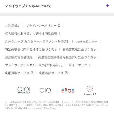
マルイウェブチャネルについて
ご利用規約
プライバシーポリシー
個人情報の取り扱いに関する同意条項
丸井グループ カスタマーハラスメント対応方針
cookieポリシー
特定商取引に関する法律に基づく表示
古物営業法に基づく表示
酒類販売管理者標識
高度管理医療機器等販売許可に基づく表示
マルイウェブチャネル出店のお問い合わせ
サイトマップ
宅配買取サービス
宅配収納サービス
※セール商品の比較対象価格はマルイウェブチャネル旧価格、またはメーカー希望小売価格に現在の消費税を加算
した価格です。※セール期間中、予告なく価格が変更となる場合・マルイ店舗価格と異なる場合がございます。お
支払いはご注文時の価格となりますのでご了承ください。