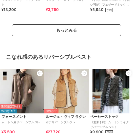
ト
い可能〉フェザー Vネック ベ
¥13,200
¥3,790
¥5,940
スト 2
予約
もっとみる
こなれ感のあるリバーシブルベスト
期間限定SALE
¥200ｸｰﾎﾟﾝ
30%OFF
フォースメント
ルージュ・ヴィフ ラクレ
ベーセーストック
ムートン風リバーシブルジレ
ボアリバーシブルジレ
《追加予約》ムートンライク
リバーシブルベスト
¥5,500
¥27,720
¥9,900
予約