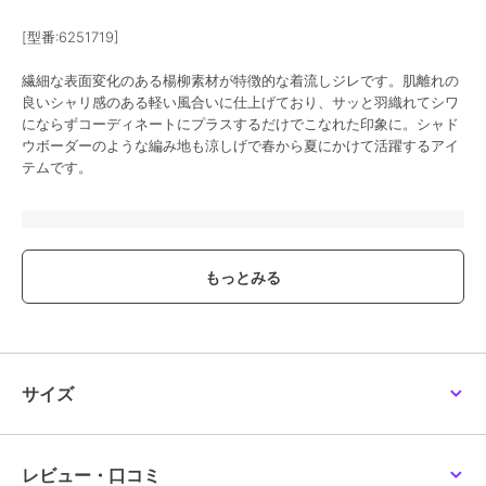
エレメント オブ シンプルライフ
エレメント オブ シンプルライフ
エレメント オブ シンプルライフ
シアーレトロジャージィ
リブクルーネックジレ
ﾊﾟﾀｰﾝﾆｯﾄﾍﾞｽﾄ
[型番:6251719]
ジレ
2,695
3,465
¥
¥
2,310
¥
2点以上で10%OFF
2点以上で10%OFF
繊細な表面変化のある楊柳素材が特徴的な着流しジレです。肌離れの
2点以上で10%OFF
良いシャリ感のある軽い風合いに仕上げており、サッと羽織れてシワ
にならずコーディネートにプラスするだけでこなれた印象に。シャド
ウボーダーのような編み地も涼しげで春から夏にかけて活躍するアイ
テムです。
ブランド
エレメント オブ シンプルライフ
期間限定SALE
期間限定SALE
期間限定SALE
まとめ割
まとめ割
まとめ割
ショップ
エレメント オブ シンプルライフ
エレメント オブ シンプルライフ
エレメント オブ シンプルライフ
エレメント オブ シンプルライフ
ﾌｸﾚJQﾍﾞｽﾄ
パディングジレ
ジャカードドッキングベ
商品カテゴリ
トップス
／
ベスト・ジレ
スト
2,475
3,575
¥
¥
性別タイプ
レディース
4,235
¥
2点以上で10%OFF
2点以上で10%OFF
トップス
／
ベスト・ジレ
2点以上で10%OFF
サイズ
カラー
ネイビー、ブラック
サイズ
M,L
素材
ポリエステル64％ 綿35％ ポリ
レビュー・口コミ
ウレタン1％