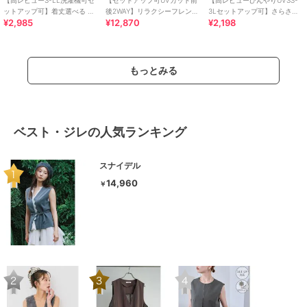
ットアップ可】着丈選べる 軽
後2WAY】リラクシーフレンチ
3Lセットアップ可】さらさら
¥2,985
¥12,870
¥2,198
凛(かろりん) ひんやりフラップ
スリーブブラウス
ぷるん イージーテーパードパ
イージーパンツ
ンツ
もっとみる
ベスト・ジレの人気ランキング
スナイデル
14,960
￥