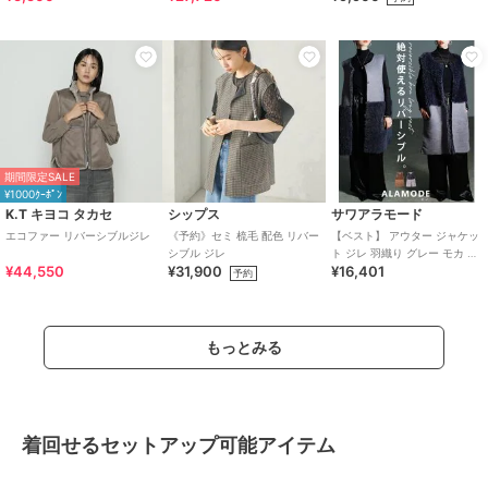
期間限定SALE
¥1000ｸｰﾎﾟﾝ
K.T キヨコ タカセ
シップス
サワアラモード
エコファー リバーシブルジレ
《予約》セミ 梳毛 配色 リバー
【ベスト】 アウター ジャケッ
シブル ジレ
ト ジレ 羽織り グレー モカ ノ
¥44,550
¥31,900
¥16,401
ースリーブ ボア リバーシブル
予約
ボア
もっとみる
着回せるセットアップ可能アイテム