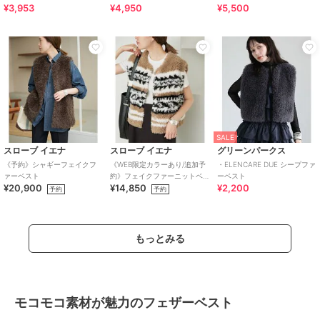
¥3,953
¥4,950
¥5,500
SALE
スローブ イエナ
スローブ イエナ
グリーンパークス
《予約》シャギーフェイクフ
《WEB限定カラーあり/追加予
・ELENCARE DUE シープファ
ァーベスト
約》フェイクファーニットベ
ーベスト
¥20,900
¥14,850
¥2,200
スト
予約
予約
もっとみる
モコモコ素材が魅力のフェザーベスト