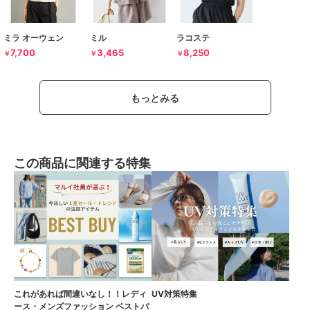
ミラ オーウェン
ミル
ラコステ
7,700
3,465
8,250
￥
￥
￥
もっとみる
この商品に関連する特集
これがあれば間違いなし！！レディ
UV対策特集
ース・メンズファッション ベストバ