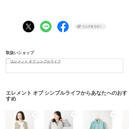
商品のお取り扱い方法
期間限定SALE
期間限定SALE
期間限定SALE
まとめ割
まとめ割
まとめ割
お手入れ
洗濯機洗い可
エレメント オブ シンプルライフ
エレメント オブ シンプルライフ
エレメント オブ シンプルライフ
原産国
日本
ケーブルドッキングベス
ニットドッキングベスト
ケーブル中綿ドッキング
ト
ベスト
3,080
¥
3,850
6,160
¥
¥
2点以上で10%OFF
2点以上で10%OFF
2点以上で10%OFF
取扱いショップ
期間限定SALE
期間限定SALE
期間限定SALE
まとめ割
まとめ割
まとめ割
エレメント オブ シンプルライフ
エレメント オブ シンプルライフ
エレメント オブ シンプルライフ
エレメント オブ シンプルライフからあなたへのおす
ｳｫｰﾐｰﾘﾊﾞｰｼﾌﾞﾙﾍﾞｽﾄ
ﾘﾈﾝﾌﾞﾚﾝﾄﾞﾍﾞｽﾄ
ﾀﾞﾝﾎﾞｰﾙﾄﾞｯｷﾝｸﾞﾍﾞｽﾄ
すめ
5,005
4,235
5,775
¥
¥
¥
2点以上で10%OFF
2点以上で10%OFF
2点以上で10%OFF