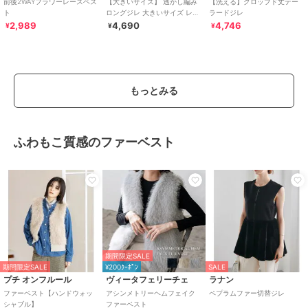
前後2WAYフラワーレースベス
【大きいサイズ】 透かし編み
【洗える】クロップド丈テー
ト
ロングジレ 大きいサイズ レデ
ラードジレ
ィース トップス カーディガン
2,989
4,690
4,746
¥
¥
¥
ベスト
もっとみる
ふわもこ質感のファーベスト
期間限定SALE
期間限定SALE
¥200ｸｰﾎﾟﾝ
SALE
プチ オンフルール
ヴィータフェリーチェ
ラナン
ファーベスト【ハンドウォッ
アシンメトリーヘムフェイク
ペプラムファー切替ジレ
シャブル】
ファーベスト