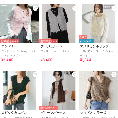
SALE
期間限定SALE
期間限定SALE
¥200ｸｰﾎﾟﾝ
アンドミー
ブージュルード
アメリカンホリック
フェザーヤーン 2way ニット
フェザーショートベスト
【選べる丈】フェザーVネック
ベスト トップス
ベスト
¥2,445
¥3,465
¥1,344
期間限定SALE
スピック＆スパン
グリーンパークス
シップス カラーズ
《追加》フェザーライクベス
フェザーノースリーブベスト
《予約》SHIPS Colors:〈手洗