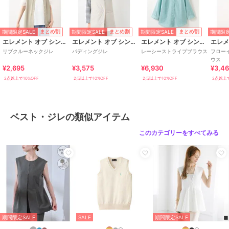
期間限定SALE
期間限定SALE
期間限定SALE
期間限定
まとめ割
まとめ割
まとめ割
エレメント オブ シンプルライフ
エレメント オブ シンプルライフ
エレメント オブ シンプルライフ
リブクルーネックジレ
パディングジレ
レーシーストライプブラウス
フロー
ウス
¥2,695
¥3,575
¥6,930
¥3,4
2点以上で10%OFF
2点以上で10%OFF
2点以上で10%OFF
2点以上で
ベスト・ジレの類似アイテム
このカテゴリーをすべてみる
期間限定SALE
SALE
期間限定SALE