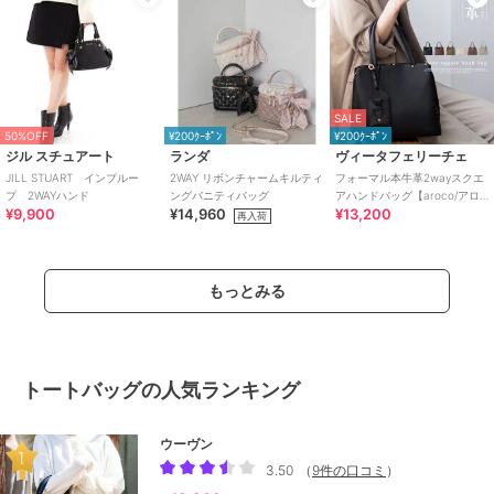
SALE
50%OFF
¥200ｸｰﾎﾟﾝ
¥200ｸｰﾎﾟﾝ
ジル スチュアート
ランダ
ヴィータフェリーチェ
JILL STUART インプルー
2WAY リボンチャームキルティ
フォーマル本牛革2wayスクエ
プ 2WAYハンド
ングバニティバッグ
アハンドバッグ【aroco/アロ
¥9,900
¥14,960
¥13,200
コ】セレモニー向け
再入荷
もっとみる
トートバッグの人気ランキング
ウーヴン
3.50
（
9件の口コミ
）