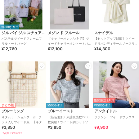
¥1888ｸｰﾎﾟﾝ
ジル バイ ジル スチュアート
メゾン ド フルール
スナイデル
パステルツイードフレームフ
【キャリーオン／A4対応】ツ
【セットアップ対応】ツイー
リルトートバッグ
イードキャリーオントートバ
ドリボンディテールノースリ
¥12,760
¥12,100
¥14,300
ッグ
ブラウス
期間限定SALE
まとめ割
¥500ｸｰﾎﾟﾝ
¥1500ｸｰﾎﾟﾝ
ブルーミング
ブルーイースト
アンタイトル
キタムラ ショルダーポーチ
《新色追加》累計販売数2200
ファンシーツイードブラウス
ラメ入りツイード風 【キタ
枚突破！ツイード調カットソ
¥3,850
¥3,850
¥9,900
ムラ Kitamura】
ー
2点以上で8%OFF