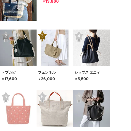
13,860
￥
トプカピ
フェンネル
シップス エニィ
17,600
26,000
5,500
￥
￥
￥