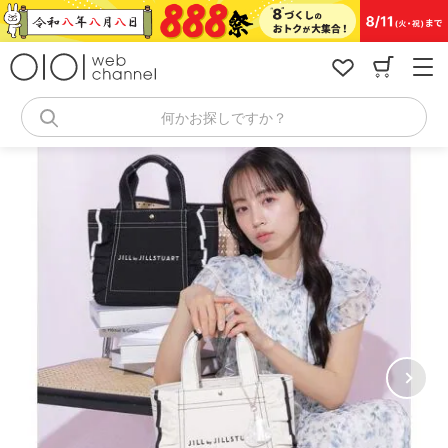
コ
ン
テ
ン
ツ
へ
何かお探しですか？
ス
キ
ッ
プ