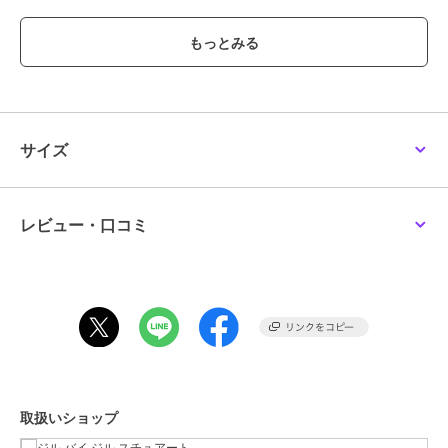
プルのため、色味やサイズ等の仕様に変更がある場合がございますの
で、予めご了承ください。
ブランド
ジル バイ ジル スチュアート
ショップ
ジル バイ ジル スチュアート
サイズ
商品カテゴリ
バッグ
／
トートバッグ
性別タイプ
レディース
バッグ
／
トートバッグ
レビュー・口コミ
カラー
ホワイト、ブラック
サイズ
ＦＲ
素材
-
商品のお取り扱い方法
原産国
中国製
取扱いショップ