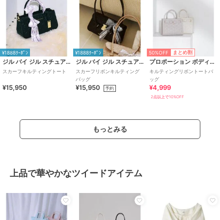
50%OFF
まとめ割
¥1888ｸｰﾎﾟﾝ
¥1888ｸｰﾎﾟﾝ
ジル バイ ジル スチュアート
ジル バイ ジル スチュアート
プロポーション ボディドレッシング
スカーフキルティングトート
スカーフリボンキルティング
キルティングリボントートバ
バッグ
ッグ
¥15,950
¥15,950
¥4,999
予約
2点以上で10%OFF
もっとみる
上品で華やかなツイードアイテム