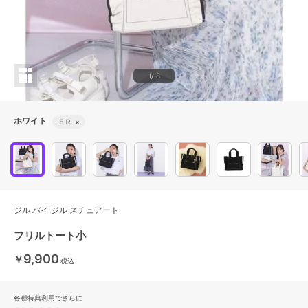
1/18
ホワイト
ＦＲ
×
ジル バイ ジル スチュアート
フリルトート小
9,900
￥
税込
各種特典利用でさらに