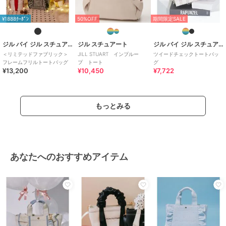
¥1888ｸｰﾎﾟﾝ
50%OFF
期間限定SALE
ジル バイ ジル スチュアート
ジル スチュアート
ジル バイ ジル スチュアート
＜リミテッドファブリック＞
JILL STUART インプルー
ツイードチェックトートバッ
フレームフリルトートバッグ
プ トート
グ
¥13,200
¥10,450
¥7,722
もっとみる
あなたへのおすすめアイテム