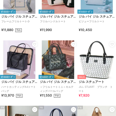
¥1888ｸｰﾎﾟﾝ
¥1888ｸｰﾎﾟﾝ
¥1888ｸｰﾎﾟﾝ
ジル バイ ジル スチュアート
ジル バイ ジル スチュアート
ジル バイ ジル スチュアート
フレームフリルトート小
フリルハンドルトート
ビジューフリルトート
¥11,880
¥11,990
¥10,450
予約
¥1888ｸｰﾎﾟﾝ
¥1888ｸｰﾎﾟﾝ
SALE
ジル バイ ジル スチュアート
ジル バイ ジル スチュアート
ジル スチュアート
ハートカッティングA4トート
＜フリルトートミニ＞キルテ
JILL STUART ブランチ ト
バッグ
ィングパールバッグ
ート
¥13,970
¥11,550
¥7,920
予約
予約
PR
PR
PR