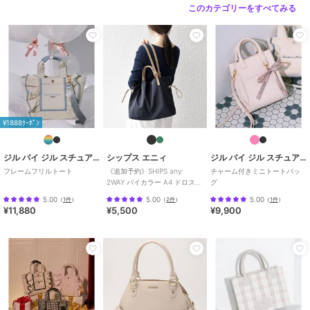
このカテゴリーをすべてみる
¥1888ｸｰﾎﾟﾝ
ジル バイ ジル スチュアート
シップス エニィ
ジル バイ ジル スチュアート
フレームフリルトート
《追加予約》SHIPS any:
チャーム付きミニトートバッ
2WAY バイカラー A4 ドロスト
グ
トート バッグ
5.00
5.00
5.00
（
1件
）
（
2件
）
（
1件
）
¥11,880
¥5,500
¥9,900