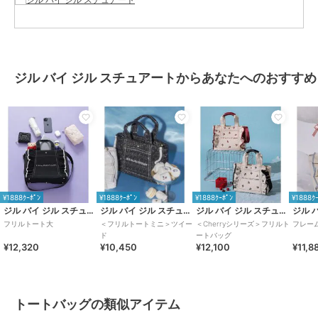
ジル バイ ジル スチュアートからあなたへのおすすめ
¥1888ｸｰﾎﾟﾝ
¥1888ｸｰﾎﾟﾝ
¥1888ｸｰﾎﾟﾝ
¥1888ｸ
ジル バイ ジル スチュアート
ジル バイ ジル スチュアート
ジル バイ ジル スチュアート
フリルトート大
＜フリルトートミニ＞ツイー
＜Cherryシリーズ＞フリルト
フレー
ド
ートバッグ
¥12,320
¥10,450
¥12,100
¥11,8
トートバッグの類似アイテム