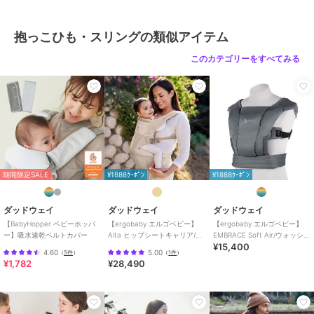
ｭ、ｵﾆｷｽﾌﾞﾗｯｸ、ｿﾌﾄｵﾘｰﾌﾞ
素材
ポリエステル100％
抱っこひも・スリングの類似アイテム
商品のお取り扱い方法
このカテゴリーをすべてみる
原産国
ベトナム
期間限定SALE
¥1888ｸｰﾎﾟﾝ
¥1888ｸｰﾎﾟﾝ
ダッドウェイ
ダッドウェイ
ダッドウェイ
【BabyHopper ベビーホッパ
【ergobaby エルゴベビー】
【ergobaby エルゴベビー】
ー】吸水速乾ベルトカバー
Alta ヒップシートキャリア/ナ
EMBRACE Soft Air/ウォッシュ
¥15,400
チュラルベージュ
ドブラック
4.60
5.00
（
5件
）
（
1件
）
¥1,782
¥28,490