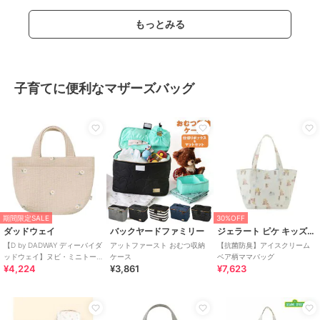
もっとみる
子育てに便利なマザーズバッグ
期間限定SALE
30%OFF
ダッドウェイ
バックヤードファミリー
ジェラート ピケ キッズ＆ベビー
【D by DADWAY ディーバイダ
アットファースト おむつ収納
【抗菌防臭】アイスクリーム
ッドウェイ】ヌビ・ミニトー
ケース
ベア柄ママバッグ
¥4,224
¥3,861
¥7,623
トバッグ