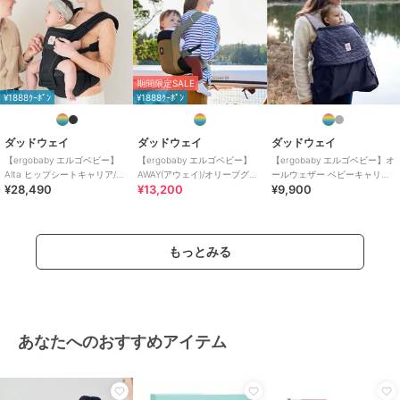
期間限定SALE
¥1888ｸｰﾎﾟﾝ
¥1888ｸｰﾎﾟﾝ
ダッドウェイ
ダッドウェイ
ダッドウェイ
【ergobaby エルゴベビー】
【ergobaby エルゴベビー】
【ergobaby エルゴベビー】オ
Alta ヒップシートキャリア/オ
AWAY(アウェイ)/オリーブグリ
ールウェザー ベビーキャリア
¥28,490
¥13,200
¥9,900
ニキスブラック
ーン
カバー/チャコール
もっとみる
あなたへのおすすめアイテム