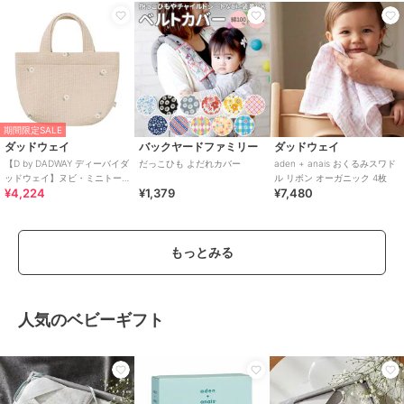
期間限定SALE
ダッドウェイ
バックヤードファミリー
ダッドウェイ
【D by DADWAY ディーバイダ
だっこひも よだれカバー
aden + anais おくるみスワド
ッドウェイ】ヌビ・ミニトー
ル リボン オーガニック 4枚
¥4,224
¥1,379
¥7,480
トバッグ
もっとみる
人気のベビーギフト