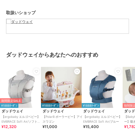
【保証内容】
日本国内にて1年間の製品保証。
取扱いショップ
ユーザー登録で2年間に延長。
【付属品】
取扱説明書、保証カード、ポーチ
ブランド
ダッドウェイ
ダッドウェイからあなたへのおすすめ
ショップ
ダッドウェイ
商品カテゴリ
ベビー用品・おもちゃ
／
抱っこ
ひも・スリング
性別タイプ
ボーイズ
ベビー用品・おもちゃ
／
抱っこ
ひも・スリング
期間限定SALE
ガールズ
¥1888ｸｰﾎﾟﾝ
¥1888ｸｰﾎﾟﾝ
¥1888ｸｰﾎﾟﾝ
期間限定
ベビー用品・おもちゃ
／
抱っこ
ダッドウェイ
ダッドウェイ
ダッドウェイ
ダッ
ひも・スリング
【ergobaby エルゴベビー】
【PolarB ポーラービー】アイ
【ergobaby エルゴベビー】
【Bab
EMBRACE Soft Air/ソフトグ
スワゴン
EMBRACE Soft Air/ブルー
ー】吸
カラー
パールグレー、ﾁｬｺｰﾙｸﾞﾚｰ、ﾙﾐﾅｽｱ
¥12,320
¥11,000
¥15,400
¥1,78
レー
ｲﾎﾞﾘｰ、ﾐｯﾄﾞﾅｲﾄﾌﾞﾙｰ、ﾅﾁｭﾗﾙﾍﾞｰｼﾞ