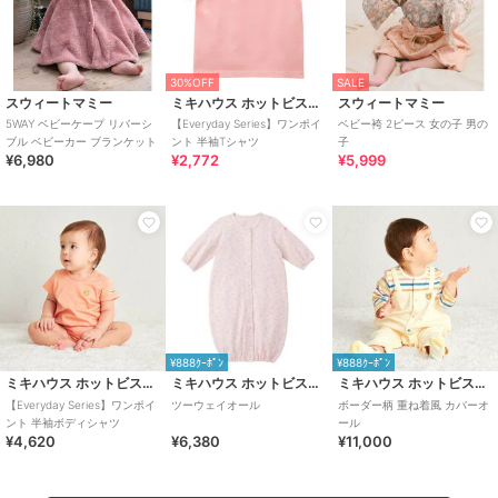
30%OFF
SALE
スウィートマミー
ミキハウス ホットビスケッツ
スウィートマミー
5WAY ベビーケープ リバーシ
【Everyday Series】ワンポイ
ベビー袴 2ピース 女の子 男の
ブル ベビーカー ブランケット
ント 半袖Tシャツ
子
¥6,980
¥2,772
¥5,999
¥888ｸｰﾎﾟﾝ
¥888ｸｰﾎﾟﾝ
ミキハウス ホットビスケッツ
ミキハウス ホットビスケッツ
ミキハウス ホットビスケッツ
【Everyday Series】ワンポイ
ツーウェイオール
ボーダー柄 重ね着風 カバーオ
ント 半袖ボディシャツ
ール
¥4,620
¥6,380
¥11,000