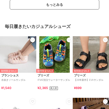
もっとみる
毎日履きたいカジュアルシューズ
期間限定SALE
期間限定SALE
期間限定SALE
ブランシェス
ブリーズ
ブリーズ
水抜きソールサンダル
IFME別注ウォーターサンダル
【26年新作】EVAサンダル
¥1,540
¥2,365
¥699
再入荷