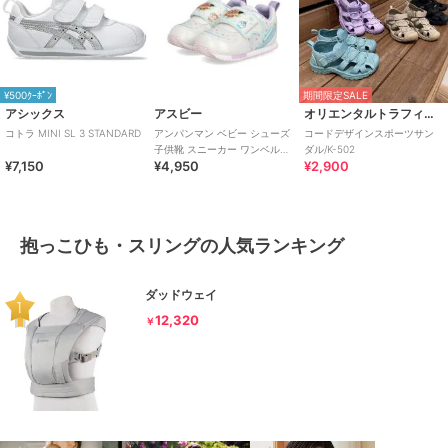
¥500ｸｰﾎﾟﾝ
期間限定SALE
アシックス
アスビー
オリエンタルトラフィック
コトラ MINI SL 3 STANDARD
アンパンマン ベビー シューズ
コードデザインスポーツサン
子供靴 スニーカー ワンベルト
ダル/K-502
¥7,150
¥4,950
¥2,900
AP B62
抱っこひも・スリングの人気ランキング
ダッドウェイ
12,320
￥