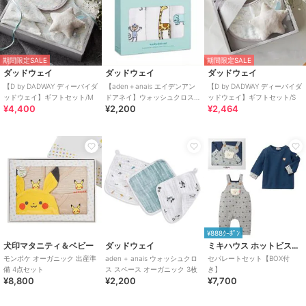
期間限定SALE
期間限定SALE
ダッドウェイ
ダッドウェイ
ダッドウェイ
【D by DADWAY ディーバイダ
【aden＋anais エイデンアン
【D by DADWAY ディーバイダ
ッドウェイ】ギフトセット/M
ドアネイ】ウォッシュクロス/3
ッドウェイ】ギフトセット/S
¥4,400
¥2,200
¥2,464
枚
¥888ｸｰﾎﾟﾝ
犬印マタニティ＆ベビー
ダッドウェイ
ミキハウス ホットビスケッツ
モンポケ オーガニック 出産準
aden + anais ウォッシュクロ
セパレートセット【BOX付
備 4点セット
ス スペース オーガニック 3枚
き】
¥8,800
¥2,200
¥7,700