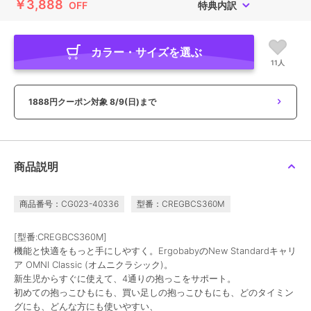
￥3,888
OFF
特典内訳
カラー・サイズを選ぶ
11人
1888円クーポン対象
8/9(日)まで
商品説明
商品番号：CG023-40336
型番：CREGBCS360M
[型番:CREGBCS360M]
機能と快適をもっと手にしやすく。ErgobabyのNew Standardキャリ
ア OMNI Classic (オムニクラシック)。
新生児からすぐに使えて、4通りの抱っこをサポート。
初めての抱っこひもにも、買い足しの抱っこひもにも、どのタイミン
グにも、どんな方にも使いやすい、