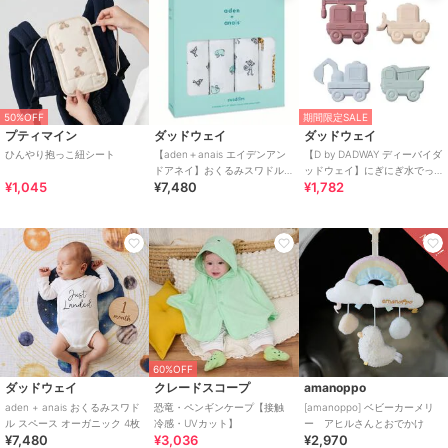
50%OFF
期間限定SALE
プティマイン
ダッドウェイ
ダッドウェイ
ひんやり抱っこ紐シート
【aden＋anais エイデンアン
【D by DADWAY ディーバイダ
ドアネイ】おくるみスワドル/4
ッドウェイ】にぎにぎ水でっ
¥1,045
¥7,480
¥1,782
枚
ぽう/4個セット/のりもの
60%OFF
ダッドウェイ
クレードスコープ
amanoppo
aden + anais おくるみスワド
恐竜・ペンギンケープ【接触
[amanoppo] ベビーカーメリ
ル スペース オーガニック 4枚
冷感・UVカット】
ー アヒルさんとおでかけ
¥7,480
¥3,036
¥2,970