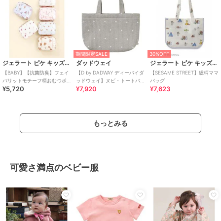
期間限定SALE
30%OFF
ジェラート ピケ キッズ＆ベビー
ダッドウェイ
ジェラート ピケ キッズ＆ベビー
【BABY】【抗菌防臭】フェイ
【D by DADWAY ディーバイダ
【SESAME STREET】総柄ママ
バリットモチーフ柄おむつポ
ッドウェイ】ヌビ・トートバ
バッグ
¥5,720
¥7,920
¥7,623
ーチ
ッグ/ドット/グレー
もっとみる
可愛さ満点のベビー服