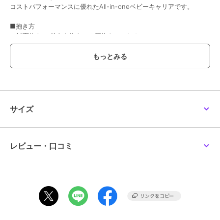
コストパフォーマンスに優れたAll-in-oneベビーキャリアです。
■抱き方
１対面抱き ２前向き抱き ３腰抱き ４おんぶ
■抱き方別対象月齢
対面抱き：0カ月から48カ月（体重20.4kg)まで
前向き抱き：5カ月から24カ月(体重13.6kg）まで
腰抱き：6カ月から48カ月(体重20.4kg)まで
おんぶ：6カ月から48カ月（体重20.4kg）まで
サイズ
■SGマーク制度適用対象月齢
対面抱き：1カ月から24カ月（体重13.6kg)まで
前向き抱き：5カ月から24カ月(体重13.6g）まで
レビュー・口コミ
腰抱き：6カ月から36カ月(体重15kg)まで
おんぶ：6カ月から36カ月（体重15kg）まで
【サイズ】
ウエストサイズ 約60cmから132cm