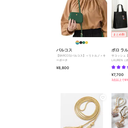
まとめ割
バルコス
ポロ ラ
【BARCOS/バルコス】＜リトルノ＞キ
サコッシュ【P
ーポーチ
LAUREN
¥8,800
¥7,700
3点以上で8%