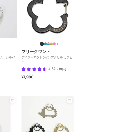
マリークワント
ム シルバ
デイジーアウトラインアクリル カラビ
ナ
4.52
（
19件
）
¥1,980