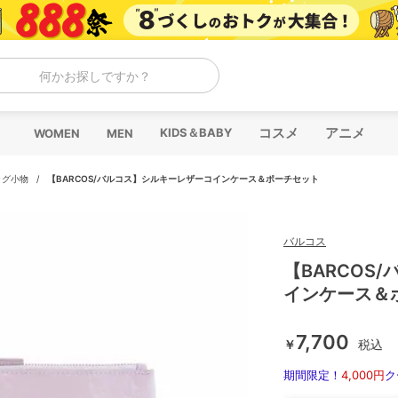
何かお探しですか？
コスメ
アニメ
KIDS＆BABY
WOMEN
MEN
ッグ小物
/
【BARCOS/バルコス】シルキーレザーコインケース＆ポーチセット
バルコス
【BARCOS
インケース＆
7,700
￥
税込
期間限定！
4,000円
ク