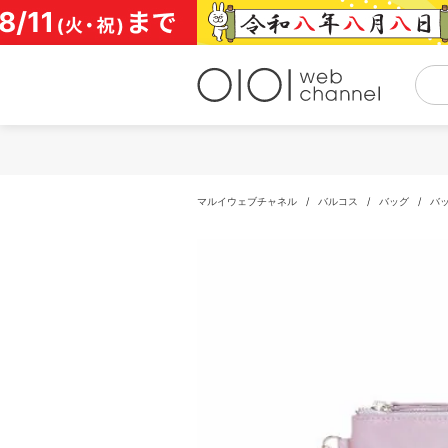
コ
ン
テ
ン
ツ
へ
ス
キ
ッ
プ
マルイウェブチャネル
/
バルコス
/
バッグ
/
バ