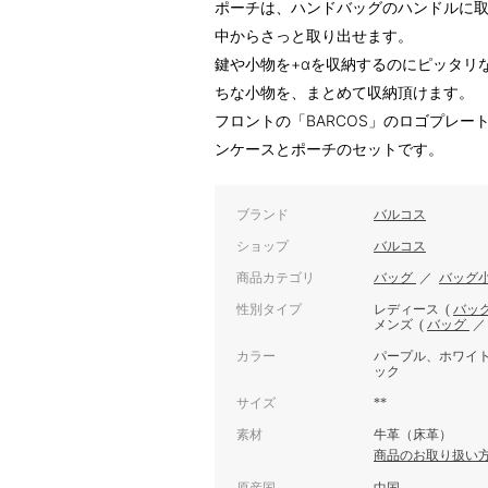
ポーチは、ハンドバッグのハンドルに
中からさっと取り出せます。
鍵や小物を+αを収納するのにピッタリ
ちな小物を、まとめて収納頂けます。
フロントの「BARCOS」のロゴプレ
ンケースとポーチのセットです。
ブランド
バルコス
ショップ
バルコス
商品カテゴリ
バッグ
／
バッグ
性別タイプ
レディース
(
バッ
メンズ
(
バッグ
カラー
パープル、ホワイ
ック
サイズ
**
素材
牛革（床革）
商品のお取り扱い
原産国
中国