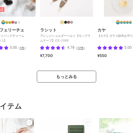
LE
フェリーチェ
ラシット
カヤ
ートバッグチャーム
アレンジショルダーベルト【モノグラ
【カヤ】ガラス財布お守り
アロコ】
ムテープ】(CE-1099)
5.00
4.76
5.00
（
1件
）
（
17件
）
¥7,700
¥550
もっとみる
イテム