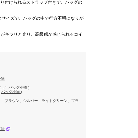
取り付けられるストラップ付きで、バッグの
なサイズで、バッグの中で行方不明になりが
ートがキラリと光り、高級感が感じられるコイ
小物
グ
／
バッグ小物
)
／
バッグ小物
)
ト、ブラウン、シルバー、ライトグリーン、ブラ
方法