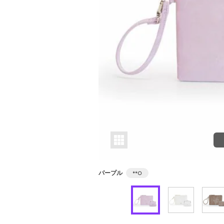
パープル
**
○