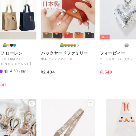
SALE
ルフ ローレン
バックヤードファミリー
フィービィー
OLO RALPH
牛革 ミンティアケース
ハートレザーバッグチャー
（ポロ ラルフ ローレン）】
ー
4.60
（
15件
）
¥2,404
¥1,540
OFF