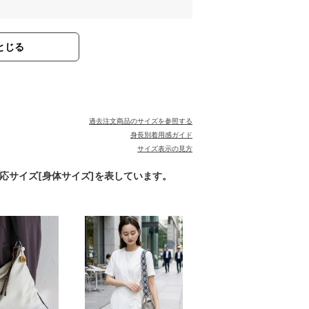
とじる
過去注文商品のサイズを参照する
身長別着用感ガイド
サイズ表示の見方
対応サイズ[身体サイズ]を表しています。