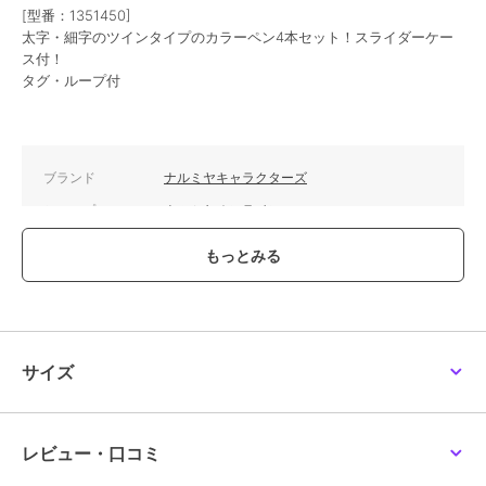
[型番：1351450]
割り箸風ボールペン【ナ
アクリルペンスタンド
平成ポップ A4クリアフ
太字・細字のツインタイプのカラーペン4本セット！スライダーケー
カムラくん】【ベリエち
B【ナカムラくん】【ベ
ァイル 【ベリエちゃ
ゃん】
リエちゃん】
ん】【デビリーちゃん】
880
2,420
660
ス付！
¥
¥
¥
【ナカムラくん】【ルッ
タグ・ループ付
キー】【ミン
ブランド
ナルミヤキャラクターズ
ショップ
ナルミヤオンライン
商品カテゴリ
ステーショナリー・バラエティ雑
ナルミヤキャラクターズ
貨
／
ステーショナリー
8柄レターセット ナルミ
ヤキャラクターズ A
性別タイプ
ガールズ
660
¥
ステーショナリー・バラエティ雑
貨
／
ステーショナリー
サイズ
カラー
ブルー
サイズ
F
素材
【材質】ペン：PP・ポリエステル
レビュー・口コミ
【材質】ペン：/
ケース：PVC【インク】水性