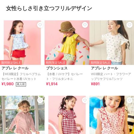
女性らしさ引き立つフリルデザイン
期間限定SALE
期間限定SALE
期間限定SALE
アプレ レ クール
ブランシェス
アプレ レ クール
【WEB限定】フリルペプラム
【水着 / UVケア】セパレー
WEB限定 ハート・フラワーア
セパレート水着 UVカット
ト・フリルタンキニ
ップリケフリルTシャツ
¥1,980
¥1,914
¥891
再入荷