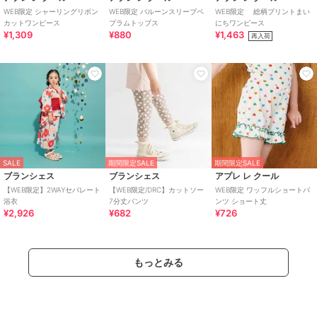
WEB限定 シャーリングリボン
WEB限定 バルーンスリーブペ
WEB限定 総柄プリントまい
カットワンピース
プラムトップス
にちワンピース
¥1,309
¥880
¥1,463
再入荷
SALE
期間限定SALE
期間限定SALE
ブランシェス
ブランシェス
アプレ レ クール
【WEB限定】2WAYセパレート
【WEB限定/DRC】カットソー
WEB限定 ワッフルショートパ
浴衣
7分丈パンツ
ンツ ショート丈
¥2,926
¥682
¥726
もっとみる