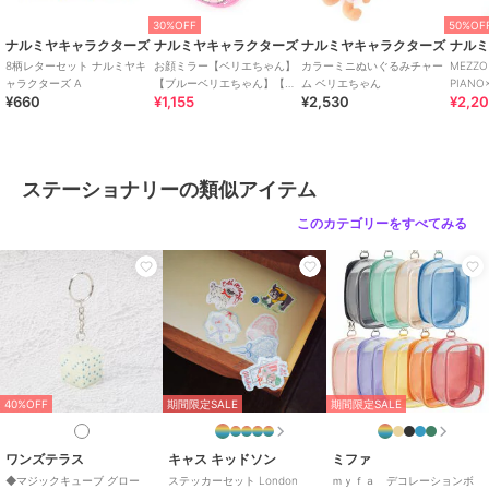
30%OFF
50%OF
ナルミヤキャラクターズ
ナルミヤキャラクターズ
ナルミヤキャラクターズ
ナル
8柄レターセット ナルミヤキ
お顔ミラー【ベリエちゃん】
カラーミニぬいぐるみチャー
MEZZO
ャラクターズ A
【ブルーベリエちゃん】【ナ
ム ベリエちゃん
PIANO
¥660
¥1,155
¥2,530
¥2,2
カムラくん】
バッグ
ステーショナリーの類似アイテム
このカテゴリーをすべてみる
40%OFF
期間限定SALE
期間限定SALE
ワンズテラス
キャス キッドソン
ミファ
◆マジックキューブ グロー
ステッカーセット London
ｍｙｆａ デコレーションボ