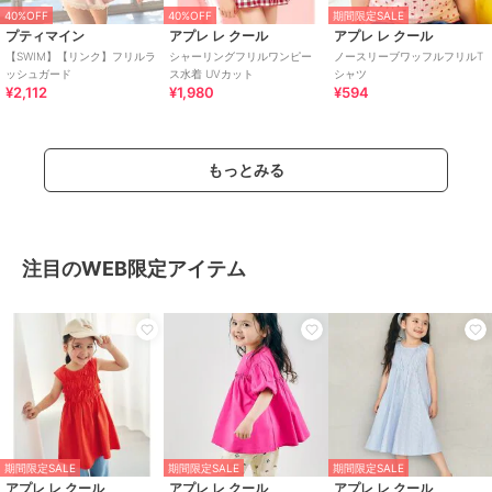
40%OFF
40%OFF
期間限定SALE
プティマイン
アプレ レ クール
アプレ レ クール
【SWIM】【リンク】フリルラ
シャーリングフリルワンピー
ノースリーブワッフルフリルT
ッシュガード
ス水着 UVカット
シャツ
¥2,112
¥1,980
¥594
もっとみる
注目のWEB限定アイテム
期間限定SALE
期間限定SALE
期間限定SALE
アプレ レ クール
アプレ レ クール
アプレ レ クール