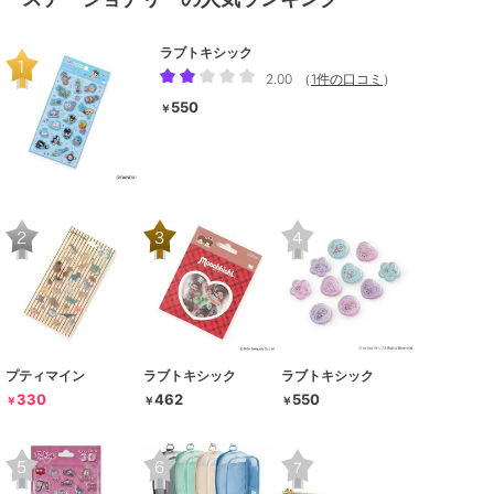
ラブトキシック
2.00
（
1件の口コミ
）
550
￥
プティマイン
ラブトキシック
ラブトキシック
330
462
550
￥
￥
￥