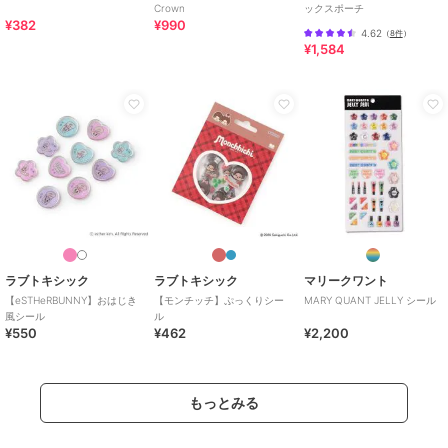
Crown
ックスポーチ
¥382
¥990
4.62
（
8件
）
¥1,584
ラブトキシック
ラブトキシック
マリークワント
【eSTHeRBUNNY】おはじき
【モンチッチ】ぷっくりシー
MARY QUANT JELLY シール
風シール
ル
¥550
¥462
¥2,200
もっとみる