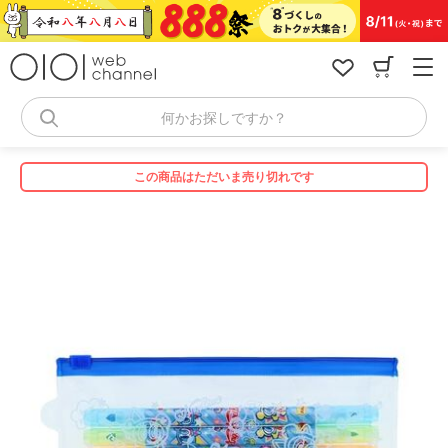
コ
ン
テ
ン
ツ
へ
何かお探しですか？
ス
キ
ッ
この商品はただいま売り切れです
プ