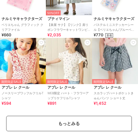
50%OFF
ナルミヤキャラクターズ
プティマイン
ナルミヤキャラクターズ
ベリエちゃん グラフィック ク
【泉屋 サク】【リンク】肩リ
パステルミニステッカーシー
リアファイル
ボンフラワーキャットワンピ
ル【ベリエちゃん/ブルーベリ
¥660
¥2,035
¥770
ース
エちゃん/デビリーちゃん/ナカ
新着
ムラくん】
期間限定SALE
期間限定SALE
期間限定SALE
アプレ レ クール
アプレ レ クール
アプレ レ クール
ノースリーブワッフルフリルT
WEB限定 ハート・フラワーア
スカラップハートポケットき
シャツ
ップリケフリルTシャツ
ゅんパンツ ショート丈
¥594
¥891
¥1,452
もっとみる