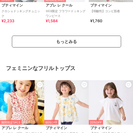
プティマイン
アプレ レ クール
プティマイン
クロシェドッキングチュニッ
WEB限定 フラワードッキング
【弱酸性】コンビ肌着
ク
ワンピース
¥2,233
¥1,584
¥1,760
もっとみる
フェミニンなフリルトップス
期間限定SALE
60%OFF
20%OFF
アプレ レ クール
プティマイン
プティマイン