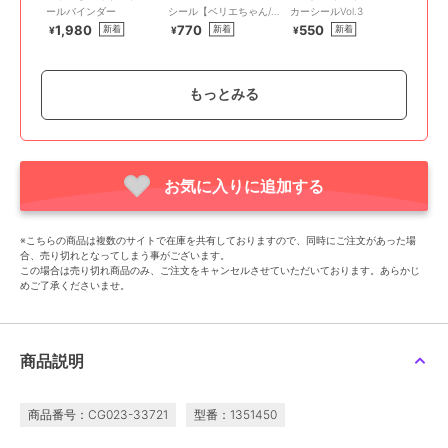
ールバインダー
シール【ベリエちゃん/
カーシールVol.3
ブルーベリエちゃん/デ
1,980
770
550
新着
新着
新着
¥
¥
¥
ビリーちゃん/ナカムラ
くん】
もっとみる
お気に入りに追加する
ナルミヤキャラクターズ
ナルミヤキャラクターズ
ナルミヤキャラクターズ
キラキラシールバインダ
ベリエちゃん グラフィ
ランダム6Pミニステッカ
※こちらの商品は複数のサイトで在庫を共有しておりますので、同時にご注文があった場
ー
ック クリアファイル
ーシール
合、売り切れとなってしまう事がございます。
1,980
660
440
新着
新着
¥
¥
¥
この場合は売り切れ商品のみ、ご注文をキャンセルさせていただいております。あらかじ
めご了承くださいませ。
商品説明
商品番号：CG023-33721
型番：1351450
ナルミヤキャラクターズ
ナルミヤキャラクターズ
ナルミヤキャラクターズ