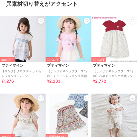
異素材切り替えがアクセント
60%OFF
30%OFF
30%OFF
プティマイン
プティマイン
プティマイン
【リンク】クロスステッチ花
【サンリオキャラクターズ/冷
【サンリオキャラクターズ/冷
ドッキングTシャツ
感】チュールドッキング半袖T
感】布帛ドッキング半袖ワン
¥1,276
¥2,233
¥2,772
シャツ
ピース
30%OFF
期間限定SALE