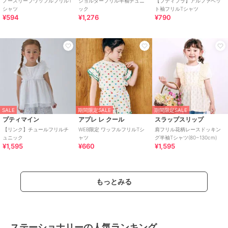
ノースリーブワッフルフリルT
ショルダーフリル半袖チュニ
【プティプラ】アルファベッ
シャツ
ック
ト袖フリルTシャツ
¥594
¥1,276
¥790
SALE
期間限定SALE
期間限定SALE
プティマイン
アプレ レ クール
スラップスリップ
【リンク】チュールフリルチ
WEB限定 ワッフルフリルTシ
肩フリル花柄レースドッキン
ュニック
ャツ
グ半袖Tシャツ(80~130cm)
¥1,595
¥660
¥1,595
もっとみる
ステーショナリーの人気ランキング