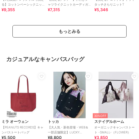
る】コットンベーシックニッ
ャツライクニットカーディガ
タッチさらりニットT
¥9,355
¥7,315
¥5,346
ト
ン
もっとみる
カジュアルなキャンバスバッグ
30%OFF
ミラ オーウェン
トッカ
スナイデルホーム
【PEANUTS RECORDS】キャ
【大人気・新色登場・WEB＆
オーガニックキャンバストー
ンバストートバッグ
一部店舗限定】LUCKY
ト -SMALL-（FLOWER）
¥5,500
¥8,800
¥3,850
SHOWER CANVASTOTE キャ