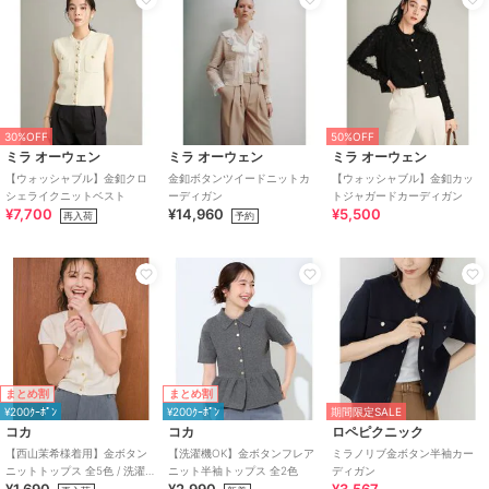
30%OFF
50%OFF
ミラ オーウェン
ミラ オーウェン
ミラ オーウェン
【ウォッシャブル】金釦クロ
金釦ボタンツイードニットカ
【ウォッシャブル】金釦カッ
シェライクニットベスト
ーディガン
トジャガードカーディガン
¥7,700
¥14,960
¥5,500
再入荷
予約
まとめ割
まとめ割
¥200ｸｰﾎﾟﾝ
¥200ｸｰﾎﾟﾝ
期間限定SALE
コカ
コカ
ロペピクニック
【西山茉希様着用】金ボタン
【洗濯機OK】金ボタンフレア
ミラノリブ金ボタン半袖カー
ニットトップス 全5色 / 洗濯機
ニット半袖トップス 全2色
ディガン
OK