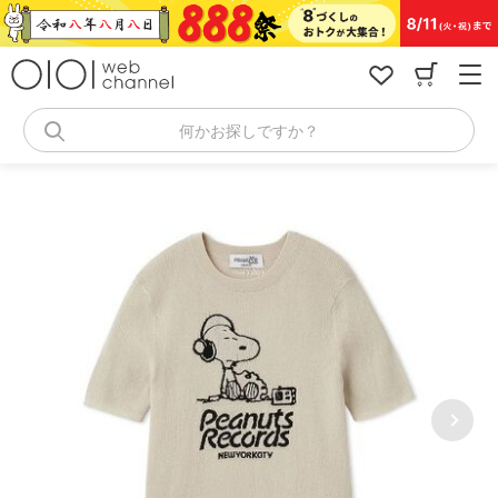
コ
ン
テ
ン
ツ
へ
何かお探しですか？
ス
キ
ッ
プ