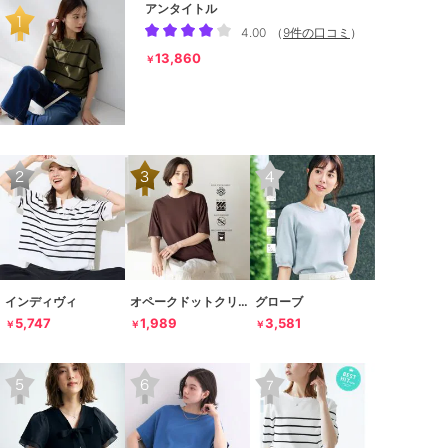
アンタイトル
4.00
（
9件の口コミ
）
13,860
￥
インディヴィ
オペークドットクリップ
グローブ
5,747
1,989
3,581
￥
￥
￥