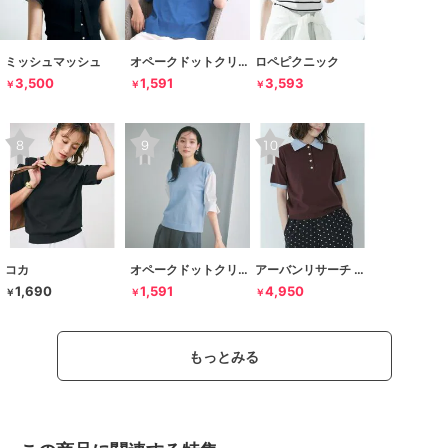
ミッシュマッシュ
オペークドットクリップ
ロペピクニック
3,500
1,591
3,593
￥
￥
￥
コカ
オペークドットクリップ
アーバンリサーチ サニーレーベル
1,690
1,591
4,950
￥
￥
￥
もっとみる