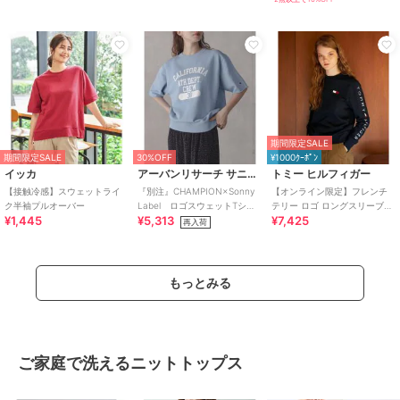
期間限定SALE
期間限定SALE
30%OFF
¥1000ｸｰﾎﾟﾝ
イッカ
アーバンリサーチ サニーレーベル
トミー ヒルフィガー
【接触冷感】スウェットライ
『別注』CHAMPION×Sonny
【オンライン限定】フレンチ
ク半袖プルオーバー
Label ロゴスウェットTシャ
テリー ロゴ ロングスリーブス
¥1,445
¥5,313
¥7,425
ツ
ウェット
再入荷
もっとみる
ご家庭で洗えるニットトップス