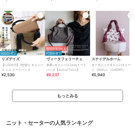
ンバス
期間限定SALE
¥200ｸｰﾎﾟﾝ
¥200ｸｰﾎﾟﾝ
リズデイズ
ヴィータフェリーチェ
スナイデルホーム
【LIZDAYS】3仕切り キャンバ
本革×キャンバス2wayトート
オーガニックキャンバストー
ス ミニ トートバッグ
バッグ【aroco/アロコ】
ト -SMALL-（CHERRY）
¥2,530
¥6,237
¥5,940
もっとみる
ニット・セーターの人気ランキング