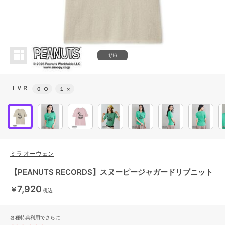
1/16
ＩＶＲ
０
○
１
×
ミラ オーウェン
【PEANUTS RECORDS】スヌーピージャガードリブニット
7,920
￥
税込
各種特典利用でさらに