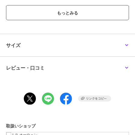
のレーベルのグッズのような、遊び心たっぷりのニットをリリースし
ました。
スヌーピーがヘッドフォンで音楽を楽しむシーンを、細かいジャガー
ドニットで表現。リッチな編み地で子供っぽくならず、コーデに取り
入れやすいデザインにもこだわっています。
体のラインを拾いすぎないサイズ感と、長めのハーフスリーブも大人
っぽく、着る人を引き立ててくれます。
サイズ
<b>【Fabric】<／b>
コットン×ナイロンの糸を、ハイゲージで少しだけ透け感のあるニッ
ト地に編み立てています。高級感があり、モードな印象。
カラーは3色をご用意。＜IVR＞、＜GRN＞、＜PNK＞で展開していま
レビュー・口コミ
す。
【本体】
透け感：あり
裏地：なし
伸縮性：あり
生地の厚さ：薄い
取扱いショップ
※照明の関係により、実際よりも色味が違って見える場合がありま
す。