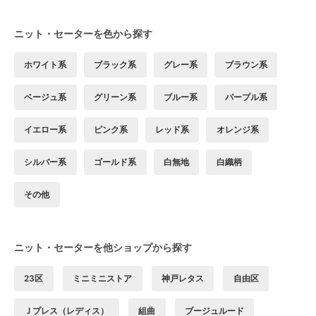
ニット・セーターを色から探す
ホワイト系
ブラック系
グレー系
ブラウン系
ベージュ系
グリーン系
ブルー系
パープル系
イエロー系
ピンク系
レッド系
オレンジ系
シルバー系
ゴールド系
白無地
白織柄
その他
ニット・セーターを他ショップから探す
23区
ミニミニストア
神戸レタス
自由区
Ｊプレス（レディス）
組曲
ブージュルード