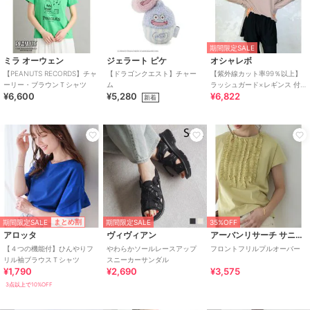
期間限定SALE
ミラ オーウェン
ジェラート ピケ
オシャレボ
【PEANUTS RECORDS】チャ
【ドラゴンクエスト】チャー
【紫外線カット率99％以上】
ーリー・ブラウンＴシャツ
ム
ラッシュガード×レギンス 付
¥6,600
¥5,280
¥6,822
き タンキニ
新着
期間限定SALE
まとめ割
期間限定SALE
35%OFF
アロッタ
ヴィヴィアン
アーバンリサーチ サニーレーベル
【４つの機能付】ひんやりフ
やわらかソールレースアップ
フロントフリルプルオーバー
リル袖ブラウスＴシャツ
スニーカーサンダル
¥1,790
¥2,690
¥3,575
3点以上で10%OFF