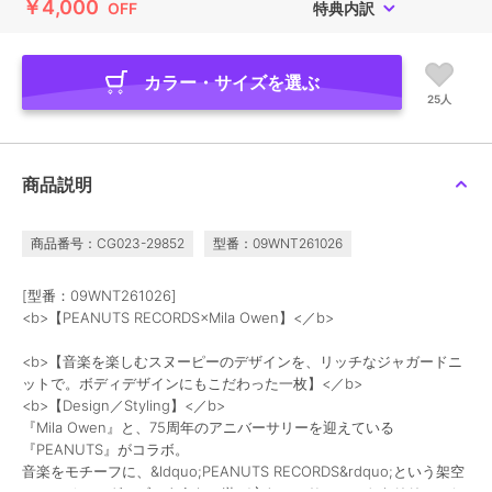
￥4,000
OFF
特典内訳
カラー・サイズを選ぶ
25人
商品説明
商品番号：CG023-29852
型番：09WNT261026
[型番：09WNT261026]
<b>【PEANUTS RECORDS×Mila Owen】<／b>
<b>【音楽を楽しむスヌーピーのデザインを、リッチなジャガードニ
ットで。ボディデザインにもこだわった一枚】<／b>
<b>【Design／Styling】<／b>
『Mila Owen』と、75周年のアニバーサリーを迎えている
『PEANUTS』がコラボ。
音楽をモチーフに、&ldquo;PEANUTS RECORDS&rdquo;という架空