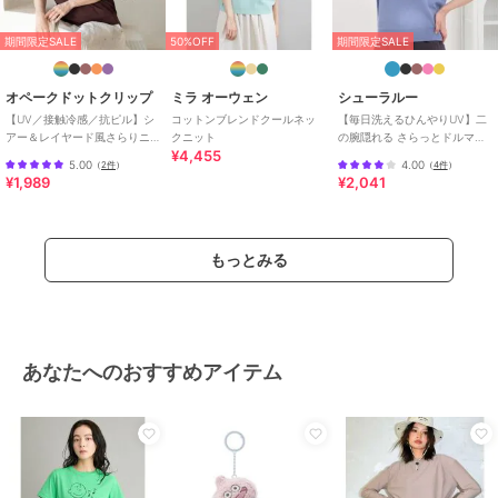
期間限定SALE
50%OFF
期間限定SALE
オペークドットクリップ
ミラ オーウェン
シューラルー
【UV／接触冷感／抗ピル】シ
コットンブレンドクールネッ
【毎日洗えるひんやりUV】二
アー＆レイヤード風さらりニ
クニット
の腕隠れる さらっとドルマン
¥4,455
ット《洗濯機OK》
半袖ニット
5.00
4.00
（
2件
）
（
4件
）
¥1,989
¥2,041
もっとみる
あなたへのおすすめアイテム