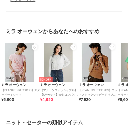
またパソコン・スマートフォンなどの環境により、若干製品と画像の
カラーが異なる場合もございます。予めご了承ください。
商品の色味は、商品単品画像をご参照下さい。
※商品画像はサンプルのため、色味やサイズ等の仕様に変更がある場
合がございますので、予めご了承ください。
ミラ オーウェンからあなたへのおすすめ
ブランド
ミラ オーウェン
ショップ
ミラ オーウェン
商品カテゴリ
トップス
／
ニット・セーター
性別タイプ
レディース
トップス
／
ニット・セーター
50%OFF
ミラ オーウェン
ミラ オーウェン
ミラ オーウェン
ミラ 
カラー
ＩＶＲ、ＧＲＮ、ＰＮＫ
【PEANUTS RECORDS】スヌ
【マシーンウォッシャブル】
【PEANUTS RECORDS】ウッ
【PEAN
ーピーＴシャツ
【UVカット】金釦コンパクト
ドストックジャガードリブニ
ーリー
サイズ
０,１
¥6,600
¥4,950
¥7,920
¥6,6
カーディガン
ット
素材
本体:綿85%、ポリエステル15%／
リブ:綿68%、ナイロン18%、ポリ
エステル12%、ポリウレタン2%
ニット・セーターの類似アイテム
商品のお取り扱い方法