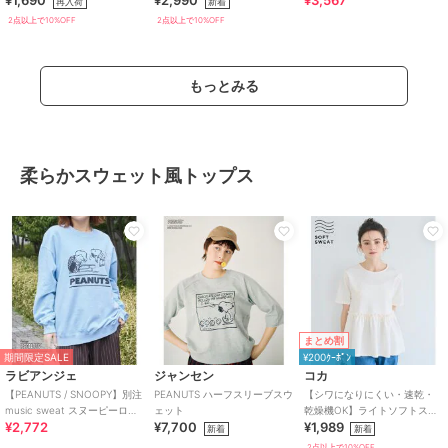
¥1,690
¥2,990
¥3,567
再入荷
新着
2点以上で10%OFF
2点以上で10%OFF
もっとみる
柔らかスウェット風トップス
まとめ割
期間限定SALE
¥200ｸｰﾎﾟﾝ
ラビアンジェ
ジャンセン
コカ
【PEANUTS / SNOOPY】別注
PEANUTS ハーフスリーブスウ
【シワになりにくい・速乾・
music sweat スヌーピーロゴ
ェット
乾燥機OK】ライトソフトスウ
¥2,772
¥7,700
¥1,989
スウェット
ェットウエストギャザー切替
新着
新着
トップス 全2色
2点以上で10%OFF