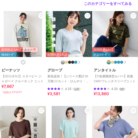
原産国
中国
このカテゴリーをすべてみる
期間限定SALE
まとめ割
期間限定SALE
¥888ｸｰﾎﾟﾝ
期間限定SALE
¥1500ｸｰﾎﾟﾝ
ピーナッツ
グローブ
アンタイトル
【SEQUENZ】スヌーピー ジ
新色追加！【シリーズ累計36
【11色展開体型カバー】前後
ャガード クルーネック ニット
万枚UVカット・ひんやり・洗
2WAYフレンチスリーブニット
¥7,667
濯機OK】やわらかドライタッ
4.25
4.33
（
12件
）
（
9件
）
チ 五分袖ニット
2点以上で5%OFF
¥3,581
¥13,860