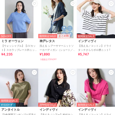
期間限定SALE
まとめ割
50%OFF
期間限定SALE
ミラ オーウェン
神戸レタス
インディヴィ
【ウォッシャブル】【UVカッ
洗える シアーサマーニットソ
【洗える／コットン】ドライ
ト】スカラップレース衿ニッ
ーカーディガン（ショート／
タッチさらりポロ襟ニットT
¥4,235
¥1,890
¥5,747
トプルオーバー
ミディアム／ロング）
[C3703]
2点以上で5%OFF
期間限定SALE
¥1500ｸｰﾎﾟﾝ
期間限定SALE
期間限定SALE
アンタイトル
インディヴィ
インディヴィ
【9色展開アンサンブル可洗え
【洗える／シアー】衿付きシ
【洗える／コットン】ドライ