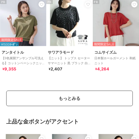
PR
PR
PR
期間限定SALE
期間限定SALE
¥1500ｸｰﾎﾟﾝ
アンタイトル
サワアラモード
コムサイズム
【9色展開アンサンブル可洗え
【ニット】 トップス セーター
日本製ホールガーメント 和紙
る】コットンベーシックニッ
サマーニット 黒 ブラック 白
ニット
ト
ホワイト グレー 半袖 スパンコ
9,355
2,407
4,264
¥
¥
¥
ール
もっとみる
上品な金ボタンがアクセント