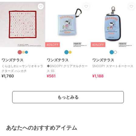
40%OFF
40%OFF
ワンズテラス
ワンズテラス
ワンズテラス
SNOOPY スマートキー
Dick Bruna miffy 刺繍ト
【ワンズテラス限定】ハ
ケース
ート strawberry&tulip
ローキティ 保冷保温バ
ッグ
1,188
1,914
2,970
¥
¥
¥
40%OFF
40%OFF
ワンズテラス
ワンズテラス
ワンズテラス
くらはしれい×サンリオキャラ
◆SNOOPY クリアマルチケー
SNOOPY スマートキーケース
クターズ ハンカチ
ス SS
¥1,760
¥561
¥1,188
40%OFF
20%OFF
ワンズテラス
ワンズテラス
ワンズテラス
MOOMIN 超コンパクト
◆Dick Bruna miffy
SNOOPY 保冷保温ミニ
もっとみる
ハンディファン
JETSTREAM 3色ペン
トート
1,188
682
1,760
¥
¥
¥
あなたへのおすすめアイテム