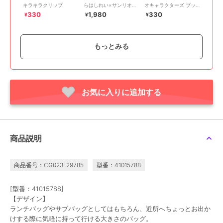
キラキラクリップ
らはしれい×サンリオキ
オキャラクターズ ブッ
ャラクターズ エコバッ
クマーカー
330
1,980
330
¥
¥
¥
グ
もっとみる
お気に入りに追加する
ワンズテラス
ワンズテラス
ワンズテラス
くらはしれい×サンリオ
くらはしれい×サンリオ
◆くらはしれい×サンリ
キャラクターズ マグ
キャラクターズ ハンカ
オキャラクターズ プリ
340ml
チ
ントハンカチ
1,980
1,760
550
¥
¥
¥
商品説明
商品番号：CG023-29785
型番：41015788
[型番：41015788]
【デザイン】
ランチバッグやサブバッグとしてはもちろん、近所へちょっとお出か
けする際に気軽に持って行ける大きさのバッグ。
ワンズテラス
ワンズテラス
ワンズテラス