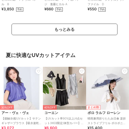
ル B
ジ 進藤ヒカル A
ファイル D
¥3,850
¥660
¥550
予約
予約
予約
もっとみる
夏に快適なUVカットアイテム
まとめ割
30%OFF
40%OFF
アー・ヴェ・ヴェ
コーエン
ポロ ラルフ ローレン
【接触冷感/UVカット】サテン
【UVカット率90%以上/4点セ
晴雨兼用折りたたみ日傘 楽折
ギャザーブラウス【吸水速乾/
ット/WEB限定/体型カバー】シ
ストライプフリル ポロポニー
¥3,072
¥6,600
¥15,400
イージーケア】
ュシュ付きアソートスイムウ
ワンポイント 遮光 遮熱 UV