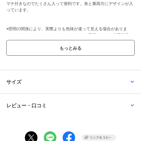
マチ付きなのでたくさん入って便利です。表と裏両方にデザインが入
◆くらはしれい×サンリ
◆サンリオキャラクター
◆ハローキティ キャラ
っています。
オキャラクターズ クリ
ズ マシュマロステッカ
バスケット 日焼け
アマルチケースSS
ーズ
990
418
1,078
¥
¥
¥
※照明の関係により、実際よりも色味が違って見える場合がありま
す。また、パソコン・スマートフォンなどの環境により、若干製品と
画像のカラーが異なる場合もございます。
この商品は、不良品のみ返品を承ります
40%OFF
40%OFF
ブランド
ワンズテラス
ワンズテラス
ワンズテラス
ワンズテラス
◆SNOOPY クリアマル
SNOOPY フロッキーエ
◆ハローキティ やわら
サイズ
ショップ
ワンズテラス
チケース SS
コバッグ
かバケツ ミニ
561
1,320
770
¥
¥
¥
商品カテゴリ
ステーショナリー・バラエティ雑
貨
／
キャラクターグッズ
レビュー・口コミ
性別タイプ
レディース
ステーショナリー・バラエティ雑
貨
／
キャラクターグッズ
カラー
ブルー（９９３）、ブラウン（９
４３）