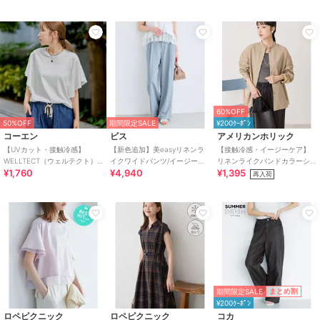
60%OFF
50%OFF
期間限定SALE
¥200ｸｰﾎﾟﾝ
コーエン
ビス
アメリカンホリック
【UVカット・接触冷感】
【新色追加】美easyリネンラ
【接触冷感・イージーケア】
WELLTECT（ウェルテクト）
イクワイドパンツ/イージーケ
リネンライクバンドカラーシ
¥1,760
¥4,940
¥1,395
USAコットン フレアスリーブ
ア・接触冷感・セットアップ
ャツ
再入荷
Tシャツ（イ
対応
期間限定SALE
まとめ割
¥200ｸｰﾎﾟﾝ
ロペピクニック
ロペピクニック
コカ