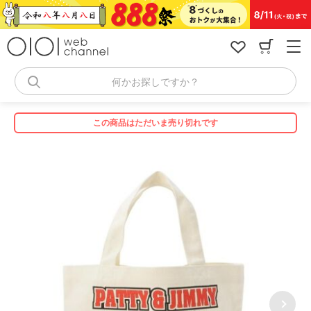
コ
ン
テ
ン
ツ
へ
何かお探しですか？
ス
キ
ッ
この商品はただいま売り切れです
プ