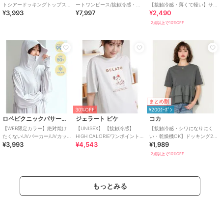
トシアードッキングトップス/
ートワンピース/接触冷感・防
【接触冷感・薄くて軽い】サ
¥3,993
¥7,997
¥2,490
着丈が選べる・UVカット・接
シワ・リンクコーデ
マーデニムウエストゴムイー
触冷感
ジーパンツ 全4色
2点以上で10%OFF
まとめ割
30%OFF
¥200ｸｰﾎﾟﾝ
ロペピクニックパサージュ
ジェラート ピケ
コカ
【WEB限定カラー】絶対焼け
【UNISEX】 【接触冷感】
【接触冷感・シワになりにく
たくないUVパーカー/UVカッ
HIGH CALORIEワンポイントT
い・乾燥機OK】ドッキング2
¥3,993
¥4,543
¥1,989
ト・接触冷感
シャツ
段フリルTシャツ 全2色
2点以上で10%OFF
もっとみる