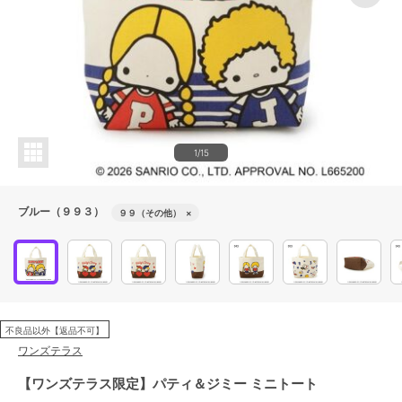
1/15
ブルー（９９３）
９９（その他）
×
不良品以外【返品不可】
ワンズテラス
【ワンズテラス限定】パティ＆ジミー ミニトート