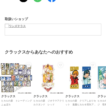
サイズ
９９（その他）
ワンズテラス
ワンズテラス
ワンズテラス
【ワンズテラス限定】ハ
【ワンズテラス限定】ハ
◆サンリオキャラクター
素材
綿
ローキティ エコバッグ L
ローキティ コローレバ
ズ ジュエルマシュマロ
商品のお取り扱い方法
ッグ
ステッカーズ
1,760
1,760
528
¥
¥
¥
取扱いショップ
原産国
中国製
クラックスからあなたへのおすすめ
40%OFF
40%OFF
ワンズテラス
ワンズテラス
ワンズテラス
MOOMIN 首掛ハンズフ
SNOOPY ティッシュポ
【ワンズテラス限定】く
リーハンディファン
ーチチャーム
らはしれい×サンリオキ
ャラクターズ コントラ
2,164
1,188
3,630
¥
¥
¥
リーバッグ
クラックス
クラックス
クラックス
クラ
ヒカルの碁 トレーディング
ヒカルの碁 ジオラマアクリ
ヒカルの碁 クリアしおりセ
ヒカル
ふぁぼカ
ルスタンド レッド
ット 進藤ヒカル＆塔矢アキ
ジ 塔