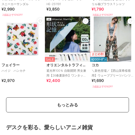
スニーカーサンダル
HE-251191
リル袖ブラウスＴシャツ
¥2,990
¥3,850
¥1,790
2点以上で10%OFF
3点以上で10%OFF
まとめ割
SALE
¥200ｸｰﾎﾟﾝ
フェイラー
オリエンタルトラフィック
コカ
ハイジ ハンカチ
遮光率100％ 自動開閉 男女兼
＼新色登場／【西山茉希様着
用【26春夏新作】ワンタッチ
用】ウェーブプリーツパンツ
¥2,970
¥2,400
¥1,690
晴雨兼用 折りたたみ傘 /G-
全12色 / セルフカット可能
0601
2点以上で10%OFF
もっとみる
デスクを彩る、愛らしいアニメ雑貨