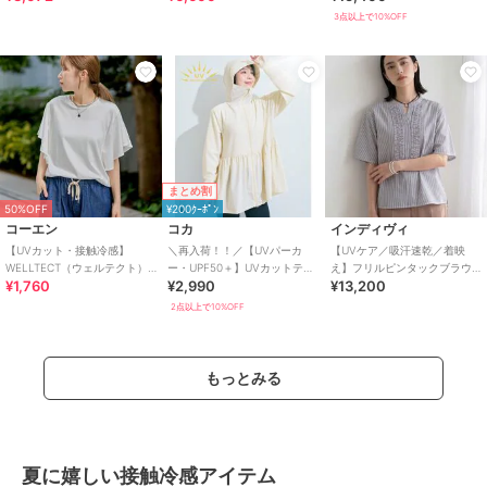
エア（イン
3点以上で10%OFF
まとめ割
50%OFF
¥200ｸｰﾎﾟﾝ
コーエン
コカ
インディヴィ
【UVカット・接触冷感】
＼再入荷！！／【UVパーカ
【UVケア／吸汗速乾／着映
WELLTECT（ウェルテクト）
ー・UPF50＋】UVカットティ
え】フリルピンタックブラウ
¥1,760
¥2,990
¥13,200
USAコットン フレアスリーブ
アードパーカー 全4色
ス
Tシャツ（イ
2点以上で10%OFF
もっとみる
夏に嬉しい接触冷感アイテム