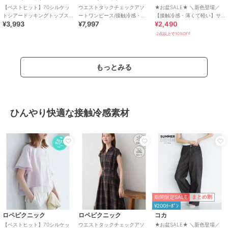
【ベストヒット】70シルケッ
ウエストタックチェックアソ
★お盆SALE★ ＼新色登場／
トシアードッキングトップス/
ートワンピース/接触冷感・防
【接触冷感・薄くて軽い】サ
¥3,993
¥7,997
¥2,490
着丈が選べる・UVカット・接
シワ・リンクコーデ
マーデニムウエストゴムイー
触冷感
ジーパンツ 全4色
2点以上で10%OFF
もっとみる
ひんやり快適な接触冷感素材
期間限定SALE
まとめ割
¥200ｸｰﾎﾟﾝ
ロペピクニック
ロペピクニック
コカ
【ベストヒット】70シルケッ
ウエストタックチェックアソ
★お盆SALE★ ＼新色登場／