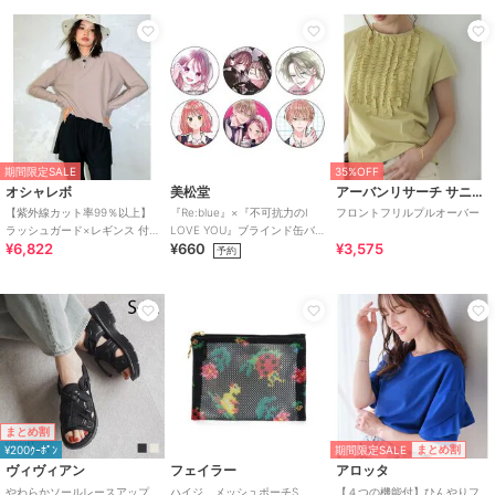
期間限定SALE
35%OFF
オシャレボ
美松堂
アーバンリサーチ サニーレーベル
【紫外線カット率99％以上】
『Re:blue』×『不可抗力のI
フロントフリルプルオーバー
ラッシュガード×レギンス 付
LOVE YOU』ブラインド缶バ
¥6,822
¥660
¥3,575
き タンキニ
ッジ（全6種）
予約
まとめ割
期間限定SALE
まとめ割
¥200ｸｰﾎﾟﾝ
ヴィヴィアン
フェイラー
アロッタ
やわらかソールレースアップ
ハイジ メッシュポーチS
【４つの機能付】ひんやりフ