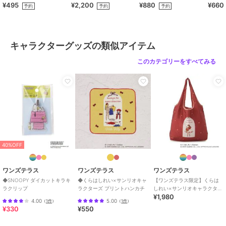
¥495
¥2,200
¥880
¥660
ラ
予約
予約
予約
ワンズテラス
ワンズテラス
ワンズテラス
くらはしれい×サンリオ
くらはしれい×サンリオ
くらはしれい×サンリオ
キャラクターズ グラス
キャラクターズ メガネ
キャラクターズ フラッ
キャラクターグッズの類似アイテム
210ml
ケース
トポーチ
1,650
1,870
2,640
再入荷
¥
¥
¥
このカテゴリーをすべてみる
40%OFF
ワンズテラス
ワンズテラス
ワンズテラス
40%OFF
くらはしれい×サンリオ
【ワンズテラス限定】く
SNOOPY シームレスマ
キャラクターズ 折りた
らはしれい×サンリオキ
グボトル 350ml
たみラウンドミラー
ャラクターズ ランチ巾
1,540
2,090
2,178
¥
¥
¥
ワンズテラス
ワンズテラス
ワンズテラス
着
◆SNOOPY ダイカットキラキ
◆くらはしれい×サンリオキャ
【ワンズテラス限定】くらは
ラクリップ
ラクターズ プリントハンカチ
しれい×サンリオキャラクター
¥1,980
ズ エコバッグ
4.00
5.00
（
1件
）
（
1件
）
¥330
¥550