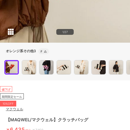
1/27
オレンジ系その他3
F
△
値下げ
期間限定セール
10%OFF
マクウェル
【MAQWEL/マクウェル】クラッチバッグ
6,435
￥