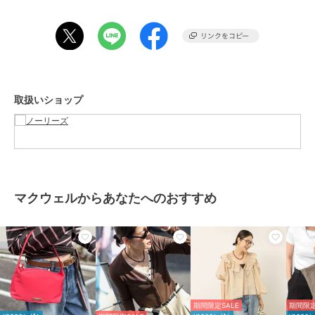
イズが若干異なる場合がございます。
期間限定セール開催中
ブランド
マクウェル
ショップ
ノーリーズ
取扱いショップ
商品カテゴリ
バッグ
／
クラッチバッグ
性別タイプ
レディース
バッグ
／
クラッチバッグ
カラー
ホワイト系4、オレンジ系その他
3、ピンク系３
マクウェルからあなたへのおすすめ
サイズ
F
素材
ホワイト系4/オレンジ系その他3/
ピンク系３：ポリエステル100%
商品のお取り扱い方法
特徴
バッグ
ストライプ
/
カジュアル
期間限定SALE
期間限定