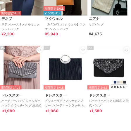
期間限定SALE
期間限定SALE
¥1000ｸｰﾎﾟﾝ
デネブ
マクウェル
ニアナ
サテンレースＳメタルミニク
【MAQWEL/マクウェル】スク
サブバッグ
ラッチバッグ
エアハンドバッグ
¥2,200
¥5,940
¥4,675
PR
PR
PR
期間限定SALE
期間限定SALE
期間限定SALE
ドレススター
ドレススター
ドレススター
パーティーバッグ ショルダー
ビジューラディアルサテンプ
パーティーバッグ 結婚式 入学
バッグ クラッチバッグ 結婚式
リーツパーティークラッチバ
式 バッグ
ッグ
1,989
1,960
1,589
¥
¥
¥