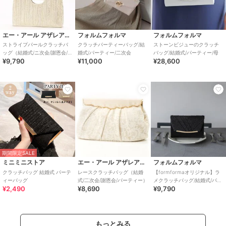
エー・アール アザレアローズ
フォルムフォルマ
フォルムフォルマ
ストライプパールクラッチバ
クラッチパーティーバッグ/結
ストーンビジューのクラッチ
ッグ（結婚式/ニ次会/謝恩会/パ
婚式/パーティー/二次会
バッグ/結婚式/パーティー/母
¥9,790
¥11,000
¥28,600
ーティー）
期間限定SALE
ミニミニストア
エー・アール アザレアローズ
フォルムフォルマ
クラッチバッグ 結婚式 パーテ
レースクラッチバッグ（結婚
【formformaオリジナル】ラ
ィーバッグ
式/二次会/謝恩会/パーティー）
メクラッチバッグ/結婚式/パー
¥2,490
¥8,690
¥9,790
ティー
もっとみる