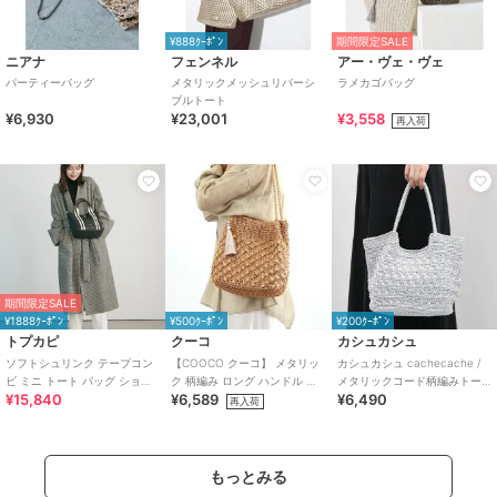
¥888ｸｰﾎﾟﾝ
期間限定SALE
ニアナ
フェンネル
アー・ヴェ・ヴェ
パーティーバッグ
メタリックメッシュリバーシ
ラメカゴバッグ
ブルトート
¥6,930
¥23,001
¥3,558
再入荷
期間限定SALE
¥1888ｸｰﾎﾟﾝ
¥500ｸｰﾎﾟﾝ
¥200ｸｰﾎﾟﾝ
トプカピ
クーコ
カシュカシュ
ソフトシュリンク テープコン
【COOCO クーコ】 メタリッ
カシュカシュ cachecache /
ビ ミニ トート バッグ ショル
ク 柄編み ロング ハンドル ト
メタリックコード柄編みトー
¥15,840
¥6,589
¥6,490
ダーベルト付
ートバッグ かごバッグ
トバッグ
再入荷
もっとみる