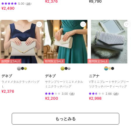
¥2,376
¥9,790
5.00
（
2件
）
¥2,490
期間限定SALE
期間限定SALE
期間限定SALE
デネブ
デネブ
ニアナ
ラメＶメタルクラッチバッグ
サテンプリーツミニＶメタル
V字ミニプレートサテンプリー
Ｌ
ミニクラッチバッグ
ツクラッチパーティーバッグ
¥2,376
3.00
2.66
（
1件
）
（
3件
）
¥2,200
¥2,998
もっとみる