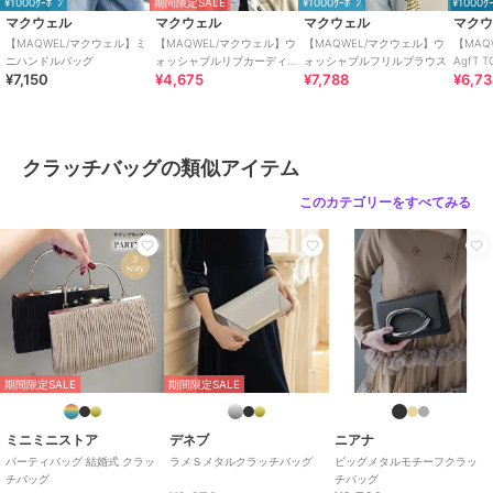
¥1000ｸｰﾎﾟﾝ
期間限定SALE
¥1000ｸｰﾎﾟﾝ
¥1000ｸ
クラッチバッグ
マクウェル
マクウェル
マクウェル
マク
ストライプ
/
カジュアル
【MAQWEL/マクウェル】ミ
【MAQWEL/マクウェル】ウ
【MAQWEL/マクウェル】ウ
【MAQ
ニハンドルバッグ
ォッシャブルリブカーディガ
ォッシャブルフリルブラウス
AgfT T
¥7,150
¥4,675
¥7,788
¥6,7
ン
クラッチバッグの類似アイテム
このカテゴリーをすべてみる
期間限定SALE
期間限定SALE
ミニミニストア
デネブ
ニアナ
パーティバッグ 結婚式 クラッ
ラメＳメタルクラッチバッグ
ビッグメタルモチーフクラッ
チバッグ
チバッグ