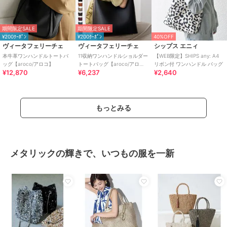
期間限定SALE
期間限定SALE
¥200ｸｰﾎﾟﾝ
¥200ｸｰﾎﾟﾝ
40%OFF
ヴィータフェリーチェ
ヴィータフェリーチェ
シップス エニィ
本牛革ワンハンドルトートバ
11収納ワンハンドルショルダー
【WEB限定】SHIPS any: A4
ッグ【aroco/アロコ】
トートバッグ【aroco/アロ
リボン付 ワンハンドル バッグ
¥12,870
¥6,237
¥2,640
コ】
もっとみる
メタリックの輝きで、いつもの服を一新