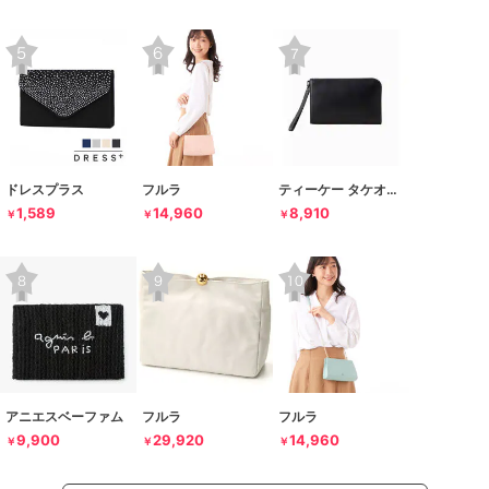
ドレスプラス
フルラ
ティーケー タケオキクチ
1,589
14,960
8,910
￥
￥
￥
アニエスベーファム
フルラ
フルラ
9,900
29,920
14,960
￥
￥
￥