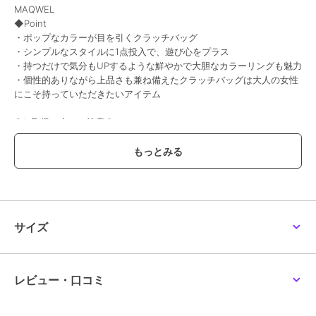
MAQWEL
◆Point
・ポップなカラーが目を引くクラッチバッグ
・シンプルなスタイルに1点投入で、遊び心をプラス
・持つだけで気分もUPするような鮮やかで大胆なカラーリングも魅力
・個性的ありながら上品さも兼ね備えたクラッチバッグは大人の女性
にこそ持っていただきたいアイテム
●お取扱い上のご注意●
末永くご愛用頂くために、アテンションタグを必ずご確認の上、着用
又はお取り扱い下さい。
気になる商品は、お気に入り登録がオススメです！
クーポン情報、入荷情報が、通知されるようになります。
※店頭及び屋外での撮影画像は、光の当たり具合で色味が違って見え
サイズ
る場合があります。商品の色味は、スタジオ撮影の画像をご参照下さ
い。
※商品画像に関しては出来る限り忠実に表示出来るよう努めておりま
すが、お客様がご利用のモニターの設定及び特性により、実際の商品
レビュー・口コミ
と比較し色味に若干の誤差が生じる場合があります。
※画像の商品はサンプルとなりますので実際の商品と仕様、加工、サ