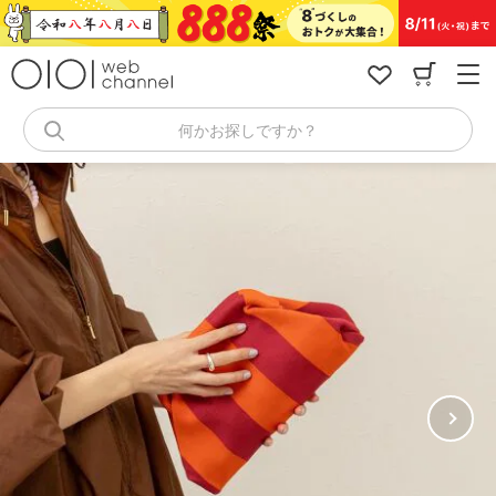
コ
ン
テ
ン
ツ
へ
何かお探しですか？
ス
キ
ッ
プ