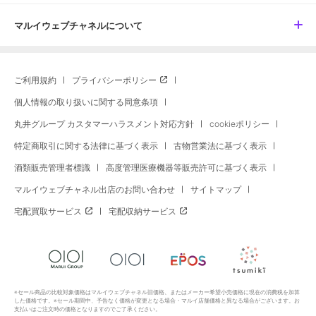
マルイウェブチャネルについて
ご利用規約
プライバシーポリシー
個人情報の取り扱いに関する同意条項
丸井グループ カスタマーハラスメント対応方針
cookieポリシー
特定商取引に関する法律に基づく表示
古物営業法に基づく表示
酒類販売管理者標識
高度管理医療機器等販売許可に基づく表示
マルイウェブチャネル出店のお問い合わせ
サイトマップ
宅配買取サービス
宅配収納サービス
※セール商品の比較対象価格はマルイウェブチャネル旧価格、またはメーカー希望小売価格に現在の消費税を加算
した価格です。※セール期間中、予告なく価格が変更となる場合・マルイ店舗価格と異なる場合がございます。お
支払いはご注文時の価格となりますのでご了承ください。