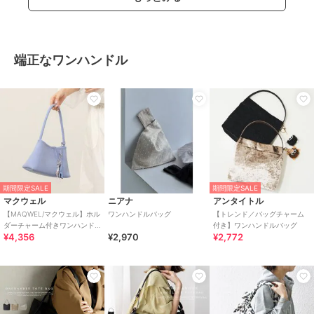
端正なワンハンドル
期間限定SALE
期間限定SALE
マクウェル
ニアナ
アンタイトル
【MAQWEL/マクウェル】ホル
ワンハンドルバッグ
【トレンド／バッグチャーム
ダーチャーム付きワンハンド
付き】ワンハンドルバッグ
¥4,356
¥2,970
¥2,772
ルバッグ