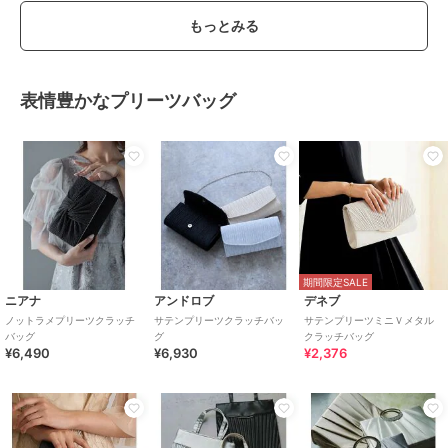
もっとみる
表情豊かなプリーツバッグ
期間限定SALE
ニアナ
アンドロブ
デネブ
ノットラメプリーツクラッチ
サテンプリーツクラッチバッ
サテンプリーツミニＶメタル
バッグ
グ
クラッチバッグ
¥6,490
¥6,930
¥2,376