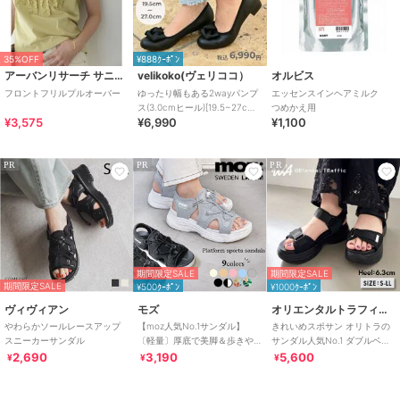
35%OFF
¥888ｸｰﾎﾟﾝ
アーバンリサーチ サニーレーベル
velikoko(ヴェリココ）
オルビス
フロントフリルプルオーバー
ゆったり幅もある2wayパンプ
エッセンスインヘアミルク
ス(3.0cmヒール)[19.5~27cm]
つめかえ用
¥3,575
¥6,990
¥1,100
ラクチンきれいシューズ
PR
PR
PR
期間限定SALE
期間限定SALE
期間限定SALE
¥500ｸｰﾎﾟﾝ
¥1000ｸｰﾎﾟﾝ
ヴィヴィアン
モズ
オリエンタルトラフィック
やわらかソールレースアップ
【moz人気No.1サンダル】
きれいめスポサン オリトラの
スニーカーサンダル
〔軽量〕厚底で美脚＆歩きや
サンダル人気No.1 ダブルベル
すい！疲れにくいフィット感
ト スポーツサンダル /42207
2,690
3,190
5,600
¥
¥
¥
のスポーツサンダル