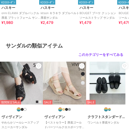
素材
アッパー：ポリウレタン/ アウト
¥200ｸｰﾎﾟﾝ
¥200ｸｰﾎﾟﾝ
¥200ｸｰﾎﾟﾝ
¥200ｸｰ
ソール：ポリウレタン、EVA
ハスキー
ハスキー
ハスキー
ハス
onni ELAMA ダブルバックル
kitson キラキラ ダブルベルト
BOUQET ブーケ クッション
BOUQ
商品のお取り扱い方法
厚底 プラットフォーム サン
厚底サンダル
ソールストラップ サンダル
ソール パンチング オープン
¥1,980
¥2,479
¥1,479
¥1,47
ダル
トゥ 
原産国
中国
サンダルの類似アイテム
このカテゴリーをすべてみる
期間限定SALE
SALE
SALE
ヴィヴィアン
ヴィヴィアン
クラフトスタンダードブティック
やわらかソールレースアップ
【ベストセラー】厚底ゴール
ワンベルト厚底サンダル
スニーカーサンダル
ドパーツベルクロスポーツサ