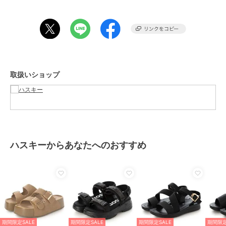
スタイルからスカートまでバランス良く決まります。
【サイズ感】
普段23.5cmを履いているスタッフでMサイズでジャストでした。
サンダルなので足が華奢な方は普段のサイズより1サイズダウンでも
良いかもしれません。
取扱いショップ
※サイズ感には個人差がある為、ご参考程度にお考え下さい。
期間限定セール開催中
ブランド
ハスキー
ショップ
ハスキー
ハスキーからあなたへのおすすめ
商品カテゴリ
シューズ
／
サンダル
性別タイプ
レディース
シューズ
／
サンダル
カラー
BROWN、BL/BL、BEIGE
サイズ
4サイズ展開
期間限定SALE
期間限定SALE
期間限定SALE
期間限定