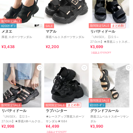
期間限定SALE
期間限定SALE
まとめ割
¥200ｸｰﾎﾟﾝ
SALE
メヌエ
マアル
リバティドール
厚底 スポーツサンダル
厚底ベルトスポーツサンダル
「UNISEX」【22.5～
27.0cm】★厚底ニットスポー
¥3,438
¥2,200
¥3,699
ツサンダル★4167
2点以上で10%OFF
期間限定SALE
期間限定SALE
まとめ割
期間限定SALE
¥200ｸｰﾎﾟﾝ
リバティドール
ラブハンター
グランドフルール
「UNISEX」【22.5～
★レースアップ厚底スポーツ
厚底ゴムベルトスポーツサン
27.0cm】★厚底4本ベルクロ
サンダル★1684
ダル
¥2,998
¥4,499
¥3,990
スポーツサンダル★4165
2点以上で10%OFF