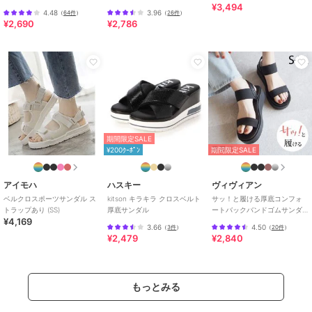
¥3,494
ンダル
4.48
3.96
（
64件
）
（
26件
）
¥2,690
¥2,786
期間限定SALE
¥200ｸｰﾎﾟﾝ
期間限定SALE
アイモハ
ハスキー
ヴィヴィアン
ベルクロスポーツサンダル ス
kitson キラキラ クロスベルト
サッ！と履ける厚底コンフォ
トラップあり (SS)
厚底サンダル
ートバックバンドゴムサンダ
¥4,169
ル
3.66
4.50
（
3件
）
（
20件
）
¥2,479
¥2,840
もっとみる