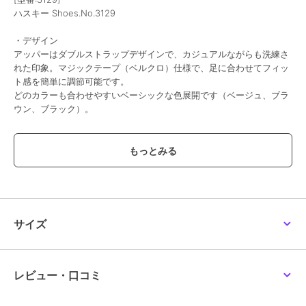
ハスキー Shoes.No.3129
・デザイン
アッパーはダブルストラップデザインで、カジュアルながらも洗練さ
れた印象。マジックテープ（ベルクロ）仕様で、足に合わせてフィッ
ト感を簡単に調節可能です。
どのカラーも合わせやすいベーシックな色展開です（ベージュ、ブラ
ウン、ブラック）。
【素材・機能性】
・超軽量ソール: 長時間歩いても疲れにくい軽量なEVAソールを使用
しています。
・フィット感: 足に優しくフィットする設計で、快適な歩行をサポー
トします。
サイズ
・汎用性: デイリーユースはもちろん、ビーチやワンマイルシューズ
としても活躍します。
・コーディネート
レビュー・口コミ
ソックス合わせでカジュアルに、素足でリゾートスタイルにと、幅広
いコーディネートが楽しめます。トレンドの厚底デザインは、パンツ