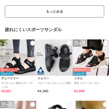
もっとみる
疲れにくいスポーツサンダル
期間限定SALE
期間限定SALE
¥200ｸｰﾎﾟﾝ
¥200ｸｰﾎﾟﾝ
デューリリー
ジェリー
メヌエ
ダブルベルト厚底スポーツサ
スポーツサンダル メンズ 厚底
厚底 スポーツサンダル
ンダル
¥3,621
¥4,290
¥3,958