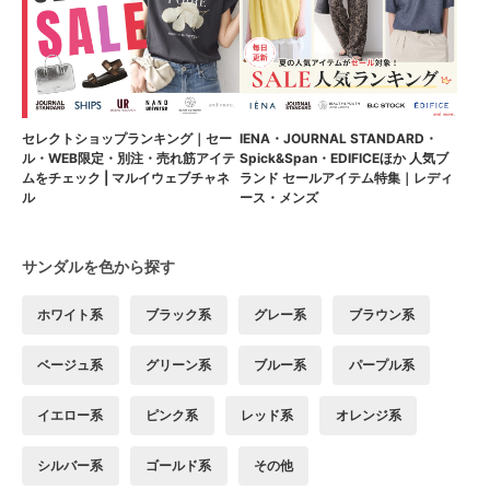
セレクトショップランキング｜セー
IENA・JOURNAL STANDARD・
ル・WEB限定・別注・売れ筋アイテ
Spick&Span・EDIFICEほか 人気ブ
ムをチェック | マルイウェブチャネ
ランド セールアイテム特集｜レディ
ル
ース・メンズ
サンダルを色から探す
ホワイト系
ブラック系
グレー系
ブラウン系
ベージュ系
グリーン系
ブルー系
パープル系
イエロー系
ピンク系
レッド系
オレンジ系
シルバー系
ゴールド系
その他