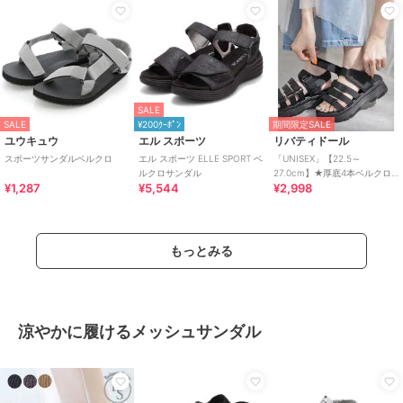
SALE
SALE
¥200ｸｰﾎﾟﾝ
期間限定SALE
ユウキュウ
エル スポーツ
リバティドール
スポーツサンダルベルクロ
エル スポーツ ELLE SPORT ベ
「UNISEX」【22.5～
ルクロサンダル
27.0cm】★厚底4本ベルクロ
¥1,287
¥5,544
¥2,998
スポーツサンダル★4165
もっとみる
涼やかに履けるメッシュサンダル