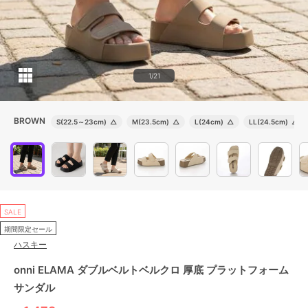
1/21
BROWN
S(22.5～23cm)
△
M(23.5cm)
△
L(24cm)
△
LL(24.5cm)
△
SALE
期間限定セール
ハスキー
onni ELAMA ダブルベルトベルクロ 厚底 プラットフォーム
サンダル