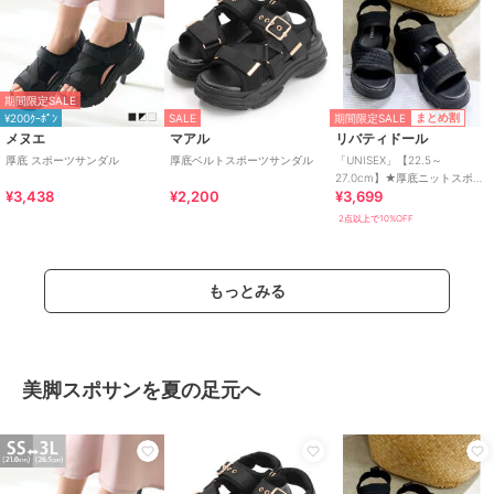
期間限定SALE
期間限定SALE
まとめ割
¥200ｸｰﾎﾟﾝ
SALE
メヌエ
マアル
リバティドール
厚底 スポーツサンダル
厚底ベルトスポーツサンダル
「UNISEX」【22.5～
27.0cm】★厚底ニットスポー
¥3,438
¥2,200
¥3,699
ツサンダル★4167
2点以上で10%OFF
もっとみる
美脚スポサンを夏の足元へ