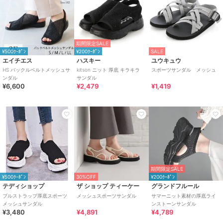
期間限定SALE
¥500ｸｰﾎﾟﾝ
¥200ｸｰﾎﾟﾝ
SALE
エイチエス
ハスキー
ユウキュウ
HS バックルベルトメッシュサ
kitson ニット 厚底 キラキラ
スポーツサンダル メッシュ
ンダル
サンダル
¥6,600
¥2,479
¥1,419
期間限定SALE
¥500ｸｰﾎﾟﾝ
30%OFF
¥200ｸｰﾎﾟﾝ
テディショップ
ザ ショップ ティーケー
グランドフルール
プルストラップ厚底スポーツ
メッシュスポーツサンダル
サマーニット素材の厚底ライ
メッシュサンダル
ンストーンサンダル
¥3,480
¥4,891
¥4,789