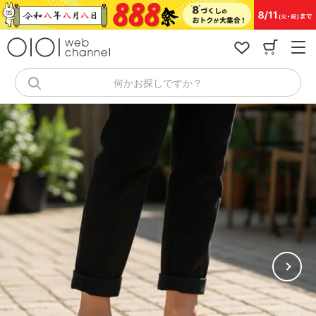
コ
ン
テ
ン
ツ
へ
何かお探しですか？
ス
キ
ッ
プ