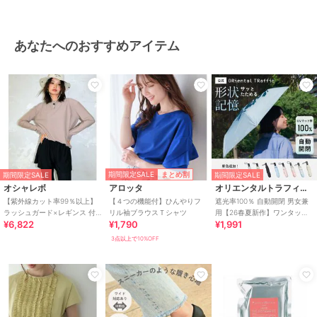
あなたへのおすすめアイテム
期間限定SALE
まとめ割
期間限定SALE
期間限定SALE
オシャレボ
アロッタ
オリエンタルトラフィック
【紫外線カット率99％以上】
【４つの機能付】ひんやりフ
遮光率100％ 自動開閉 男女兼
ラッシュガード×レギンス 付
リル袖ブラウスＴシャツ
用【26春夏新作】ワンタッチ
¥6,822
¥1,790
¥1,991
き タンキニ
晴雨兼用 折りたたみ傘 /G-
0601
3点以上で10%OFF