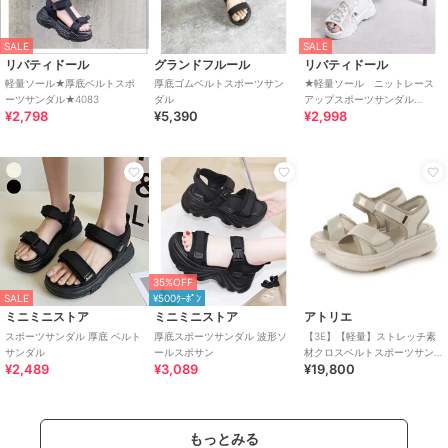
SALE
SALE
リバティドール
グランドフルール
リバティドール
軽量ソール★厚底ベルトスポ
厚底ゴムベルトスポーツサン
★軽量ソール ニットレース
ーツサンダル★4083
ダル
アップスポーツサンダル
¥2,798
¥5,390
¥2,998
★4186
35%OFF
SALE
¥500ｸｰﾎﾟﾝ
ミニミニストア
ミニミニストア
アトリエ
スポーツサンダル 厚底 ベルト
厚底スポーツサンダル 波形ソ
【3E】【軽量】ストレッチ素
サンダル
ールスポサン
材クロスベルトスポーツサン
¥2,489
¥3,089
¥19,800
ダル
もっとみる