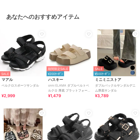
あなたへのおすすめアイテム
期間限定SALE
SALE
SALE
¥200ｸｰﾎﾟﾝ
¥500ｸｰﾎﾟﾝ
マアル
ハスキー
ミニミニストア
ベルクロスポーツサンダル
onni ELAMA ダブルベルトベ
ダブルバックルサンダルデニ
ルクロ 厚底 プラットフォーム
ム厚底サンダル
¥2,999
¥1,479
¥3,789
サンダル