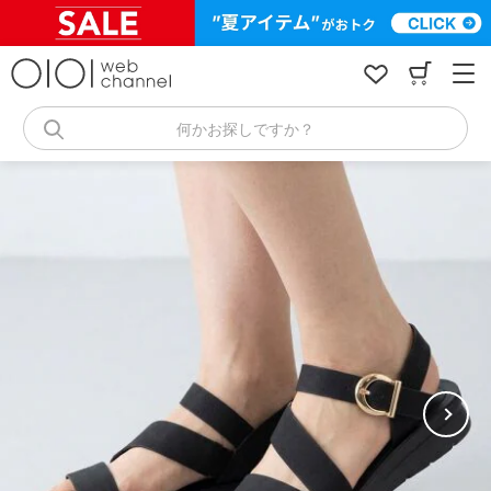
コ
ン
テ
ン
ツ
へ
何かお探しですか？
ス
キ
ッ
プ