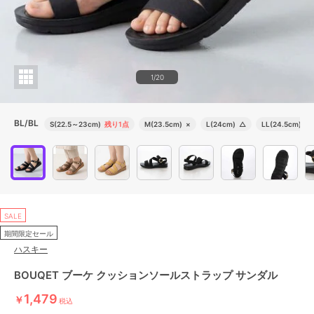
1/20
BL/BL
S(22.5～23cm)
残り1点
M(23.5cm)
×
L(24cm)
△
LL(24.5cm)
残
SALE
期間限定セール
ハスキー
BOUQET ブーケ クッションソールストラップ サンダル
1,479
￥
税込