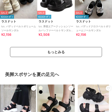
SALE
SALE
SALE
¥200ｸｰﾎﾟﾝ
¥200ｸｰﾎﾟﾝ
¥200ｸｰﾎﾟﾝ
ラスドット
ラスドット
ラスドット
lus. パデッドベルトボリューム
lus. 厚底エアークッションソー
lus. パデッドクロスベルトボリ
ソールサンダル
ルパッファーベルトサンダル
ュームソールサンダル
¥2,156
¥2,508
¥2,156
レディース ふわふわ中敷
もっとみる
美脚スポサンを夏の足元へ