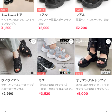
SALE
SALE
SALE
ミニミニストア
マアル
マアル
ベルトサンダル クロスストラ
パッファー厚底スポーツサン
厚底ベルトスポーツサンダル
ップサンダル
ダル
¥1,290
¥2,999
¥2,200
PR
PR
PR
SALE
SALE
ヴィヴィアン
モズ
オリエンタルトラフィック
やわらかソールレースアップ
【moz人気No.1サンダル】
きれいめスポサン オリトラの
スニーカーサンダル
〔軽量〕厚底で美脚＆歩きや
サンダル人気No.1 ダブルベル
すい！疲れにくいフィット感
ト スポーツサンダル /42207
2,990
3,520
5,000
¥
¥
¥
のスポーツサンダル