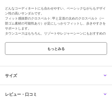
どんなコーディネートにも合わせやすい、ベーシックながらもデザイ
ン性の高いサンダルです。
フィット感抜群のクロスベルト: 甲と足首の太めのクロスベルト（一
部ゴム素材の可能性あり）が足にしっかりフィットし、歩きやすさを
サポートします。
タウンユースはもちろん、リゾートやレジャーシーンにもおすすめの
アイテムです。
・脱ぎ履き楽々: バックル（尾錠）付きのアンクルストラップで、着
脱もスムーズです。
・幅広いシーンで活躍: カジュアルながらも上品さを演出するデザイ
ンで、タウンユースからリゾートまで幅広く着用いただけます。
【サイズ感】
サイズ
普段23.5cmを履いているスタッフでMサイズでジャストでした。
サンダルなので足が華奢な方は普段のサイズより1サイズダウンでも
良いかもしれません。
レビュー・口コミ
※サイズ感には個人差がある為、ご参考程度にお考え下さい。
期間限定セール開催中