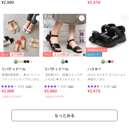
¥2,990
¥2,479
期間限定SALE
SALE
SALE
まとめ割
まとめ割
¥200ｸｰﾎﾟﾝ
リバティドール
リバティドール
ハスキー
美脚効果抜群♪ ★セパレート
【快適EEE♪ 軽量オフィスサ
kitson キラキラ ダブルベルト
フラットストラップサンダル
ンダル】★ダブルベルト スト
厚底サンダル
★4031
ラップサンダル★3531
4.03
4.12
3.50
（
52件
）
（
16件
）
（
2件
）
¥3,998
¥3,960
¥2,479
2点以上で10%OFF
2点以上で10%OFF
もっとみる