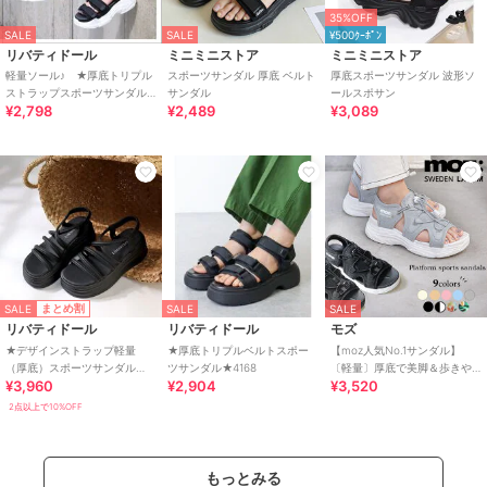
35%OFF
SALE
SALE
¥500ｸｰﾎﾟﾝ
リバティドール
ミニミニストア
ミニミニストア
軽量ソール♪ ★厚底トリプル
スポーツサンダル 厚底 ベルト
厚底スポーツサンダル 波形ソ
ストラップスポーツサンダル
サンダル
ールスポサン
¥2,798
¥2,489
¥3,089
★4084
SALE
まとめ割
SALE
SALE
リバティドール
リバティドール
モズ
★デザインストラップ軽量
★厚底トリプルベルトスポー
【moz人気No.1サンダル】
（厚底）スポーツサンダル
ツサンダル★4168
〔軽量〕厚底で美脚＆歩きや
¥3,960
¥2,904
¥3,520
★4188
すい！疲れにくいフィット感
のスポーツサンダル
2点以上で10%OFF
もっとみる