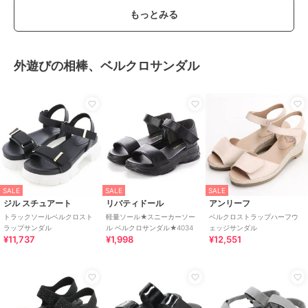
もっとみる
外遊びの相棒、ベルクロサンダル
SALE
SALE
SALE
ジル スチュアート
リバティドール
アンリーフ
トラックソールベルクロスト
軽量ソール★スニーカーソー
ベルクロストラップハーフウ
ラップサンダル
ル ベルクロサンダル★4034
ェッジサンダル
¥11,737
¥1,998
¥12,551