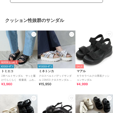
クッション性抜群のサンダル
期間限定SALE
¥200ｸｰﾎﾟﾝ
¥1000ｸｰﾎﾟﾝ
SALE
トミエコ
ミネトンカ
マアル
2本ベルトサンダル サッと履
クロスベルトパデッドサンダ
キラキラベルクロ厚底クッシ
けてらくらく 軽量底 ふわ
ル 23M03 クロスサンダル パ
ョンサンダル
¥3,960
¥15,950
¥4,999
ふわもちもちクッション
フィーサンダル 厚底