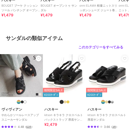
ハスキー
ハスキー
ハスキー
ハス
BOUQET ブーケ クッション
BOUQET オープントゥ サン
onni ELAMA 軽量ニットスリ
onni 
ソール パンチング オープン
ダル
ッポンシューズ ジュート巻き
ニット
¥1,479
¥1,479
¥1,479
¥1,47
トゥ サンダル
風 エスパドリーユ
ットシ
サンダルの類似アイテム
このカテゴリーをすべてみる
期間限定SALE
期間限定SALE
¥200ｸｰﾎﾟﾝ
¥200ｸｰﾎﾟﾝ
ヴィヴィアン
ハスキー
ハスキー
やわらかソールレースアップ
kitson キラキラ クロスベルト
kitson キラキラ クロスベルト
スニーカーサンダル
バックストラップ 厚底サンダ
厚底サンダル
¥2,479
ル
4.48
3.66
（
62件
）
（
3件
）