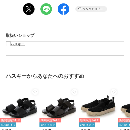
ブランド
ハスキー
ショップ
ハスキー
商品カテゴリ
シューズ
／
サンダル
取扱いショップ
性別タイプ
レディース
シューズ
／
サンダル
カラー
BL/BL、BROWN、MUSTARD
サイズ
4サイズ展開
素材
アッパー/シンセティックレザー、
ハスキーからあなたへのおすすめ
アウトソール/合成ラバー
商品のお取り扱い方法
原産国
中国
期間限定SALE
期間限定SALE
期間限定SALE
期間限定
¥200ｸｰﾎﾟﾝ
¥200ｸｰﾎﾟﾝ
¥200ｸｰﾎﾟﾝ
¥200ｸｰ