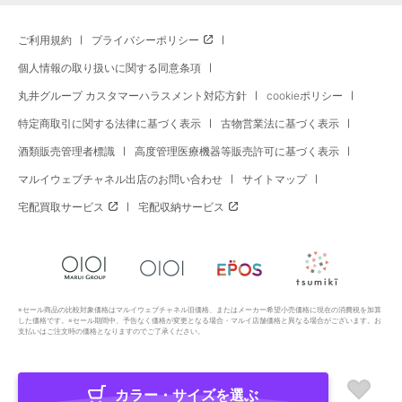
ご利用規約
プライバシーポリシー
個人情報の取り扱いに関する同意条項
丸井グループ カスタマーハラスメント対応方針
cookieポリシー
特定商取引に関する法律に基づく表示
古物営業法に基づく表示
酒類販売管理者標識
高度管理医療機器等販売許可に基づく表示
マルイウェブチャネル出店のお問い合わせ
サイトマップ
宅配買取サービス
宅配収納サービス
※セール商品の比較対象価格はマルイウェブチャネル旧価格、またはメーカー希望小売価格に現在の消費税を加算
した価格です。※セール期間中、予告なく価格が変更となる場合・マルイ店舗価格と異なる場合がございます。お
支払いはご注文時の価格となりますのでご了承ください。
カラー・サイズを選ぶ
Copyright All Rights Reserved. MARUI Co., Ltd