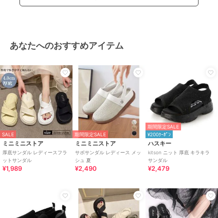
あなたへのおすすめアイテム
期間限定SALE
SALE
期間限定SALE
¥200ｸｰﾎﾟﾝ
ミニミニストア
ミニミニストア
ハスキー
厚底サンダル レディースフラ
サボサンダル レディース メッ
kitson ニット 厚底 キラキラ
ットサンダル
シュ 夏
サンダル
¥1,989
¥2,490
¥2,479