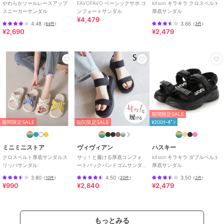
やわらかソールレースアップ
FAVOFAVO ベーシックサボ コ
kitson キラキラ クロスベルト
スニーカーサンダル
ンフォートサンダル
厚底サンダル
¥4,479
4.48
3.66
（
64件
）
（
3件
）
¥2,690
¥2,479
期間限定SALE
期間限定SALE
期間限定SALE
¥200ｸｰﾎﾟﾝ
ミニミニストア
ヴィヴィアン
ハスキー
クロスベルト厚底サンダルス
サッ！と履ける厚底コンフォ
kitson キラキラ ダブルベルト
リッパサンダル
ートバックバンドゴムサンダ
厚底サンダル
ル
3.80
4.50
3.50
（
10件
）
（
20件
）
（
2件
）
¥990
¥2,840
¥2,479
もっとみる