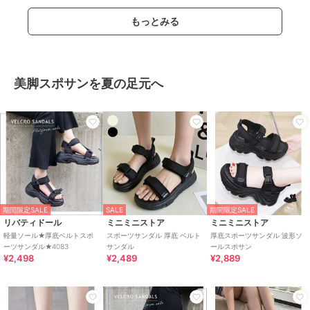
もっとみる
美脚スポサンを夏の足元へ
期間限定SALE
SALE
期間限定SALE
リバティドール
ミニミニストア
ミニミニストア
軽量ソール★厚底ベルトスポ
スポーツサンダル 厚底 ベルト
厚底スポーツサンダル 波形ソ
ーツサンダル★4083
サンダル
ールスポサン
¥2,498
¥2,489
¥2,889