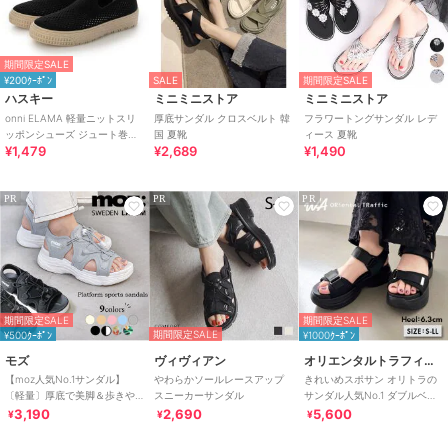
期間限定SALE
¥200ｸｰﾎﾟﾝ
SALE
期間限定SALE
ハスキー
ミニミニストア
ミニミニストア
onni ELAMA 軽量ニットスリ
厚底サンダル クロスベルト 韓
フラワートングサンダル レデ
ッポンシューズ ジュート巻き
国 夏靴
ィース 夏靴
¥1,479
¥2,689
¥1,490
風 エスパドリーユ
PR
PR
PR
期間限定SALE
期間限定SALE
期間限定SALE
¥500ｸｰﾎﾟﾝ
¥1000ｸｰﾎﾟﾝ
モズ
ヴィヴィアン
オリエンタルトラフィック
【moz人気No.1サンダル】
やわらかソールレースアップ
きれいめスポサン オリトラの
〔軽量〕厚底で美脚＆歩きや
スニーカーサンダル
サンダル人気No.1 ダブルベル
すい！疲れにくいフィット感
ト スポーツサンダル /42207
3,190
2,690
5,600
¥
¥
¥
のスポーツサンダル