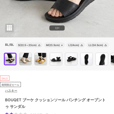
1/21
BL/BL
S(22.5～23cm)
△
M(23.5cm)
×
L(24cm)
△
LL(24.5cm)
△
SALE
期間限定セール
ハスキー
BOUQET ブーケ クッションソール パンチング オープント
ゥ サンダル