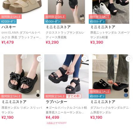
期間限定SALE
期間限定SALE
期間限定SALE
¥200ｸｰﾎﾟﾝ
¥500ｸｰﾎﾟﾝ
¥500ｸｰﾎﾟﾝ
ハスキー
ミニミニストア
ミニミニストア
onni ELAMA ダブルベルトベ
クロスストラップサンダルレ
厚底ニットサンダル スポーツ
ルクロ 厚底 プラットフォーム
ディース厚底靴
サンダル軽量
¥1,479
¥3,290
¥3,390
サンダル
期間限定SALE
期間限定SALE
まとめ割
期間限定SALE
¥500ｸｰﾎﾟﾝ
ミニミニストア
ラブハンター
ミニミニストア
厚底サンダル リボン スリッパ
★ゴールドバックル 2ベルト軽
ダブルバックルサンダルデニ
サンダル
量厚底スニーカーサンダル
ム厚底サンダル
¥2,190
¥4,499
¥3,190
★1681
2点以上で10%OFF