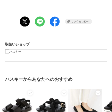
ぎない大人の女性らしい雰囲気を演出。
・豊富なカラー: スタイリッシュなブラック、爽やかなホワイト、コ
ーディネートのアクセントになるマスタードの3色展開です。
・スタイリング
デニムやワイドパンツと合わせたカジュアルなスタイルから、ロング
スカートやワンピースと合わせたリゾートスタイルまで、幅広いコー
取扱いショップ
ディネートにマッチします。
【サイズ感】
普段23.5cmを履いているスタッフでMサイズでジャストでした。
サンダルなので足が華奢な方は普段のサイズより1サイズダウンでも
良いかもしれません。
ハスキーからあなたへのおすすめ
※サイズ感には個人差がある為、ご参考程度にお考え下さい。
期間限定セール開催中
ブランド
ハスキー