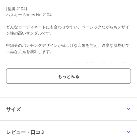
[型番:2104]
ハスキー Shoes.No.2104
どんなコーディネートにも合わせやすい、ベーシックながらもデザイ
ン性の高いサンダルです。
甲部分のパンチングデザインが涼しげな印象を与え、適度な肌見せで
上品な足元を演出します。
バックストラップ付きでホールド感があり、安定した履き心地を実
現。軽量なクッションソールを採用しており、長時間のお出かけでも
疲れにくいのが魅力です。甲部分のバンドにはゴム製のものが付けら
れているので足入れもしやすいのもポイント。
デザイン・機能
・快適な履き心地: 軽量でクッション性のあるソールが、足への負担
を軽減します。
サイズ
・ホールド感: バックストラップで、足首をしっかりと固定し、歩行
時の安定感を高めます。
レビュー・口コミ
・上品なデザイン: パンチング加工されたアッパーが、カジュアルす