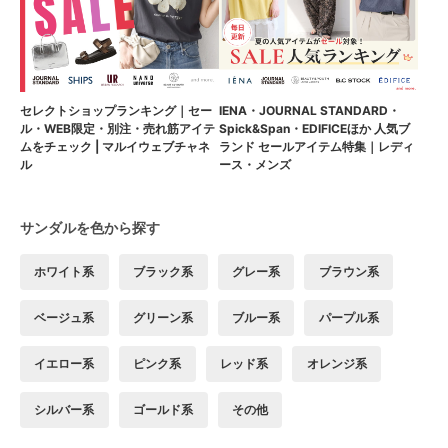
セレクトショップランキング｜セー
IENA・JOURNAL STANDARD・
ル・WEB限定・別注・売れ筋アイテ
Spick&Span・EDIFICEほか 人気ブ
ムをチェック | マルイウェブチャネ
ランド セールアイテム特集｜レディ
ル
ース・メンズ
サンダルを色から探す
ホワイト系
ブラック系
グレー系
ブラウン系
ベージュ系
グリーン系
ブルー系
パープル系
イエロー系
ピンク系
レッド系
オレンジ系
シルバー系
ゴールド系
その他