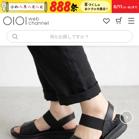
コ
ン
テ
ン
ツ
へ
何かお探しですか？
ス
キ
ッ
プ