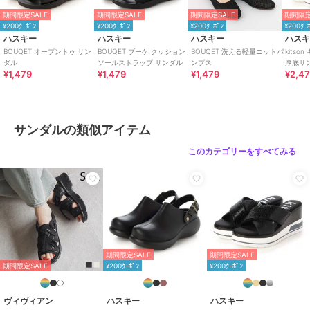
ショップ
ハスキー
期間限定SALE
期間限定SALE
期間限定SALE
期間限定
商品カテゴリ
シューズ
／
サンダル
¥200ｸｰﾎﾟﾝ
¥200ｸｰﾎﾟﾝ
¥200ｸｰﾎﾟﾝ
¥200ｸｰ
ハスキー
ハスキー
ハスキー
ハス
性別タイプ
レディース
BOUQET オープントゥ サン
BOUQET ブーケ クッション
BOUQET 洗える軽量ニットパ
kits
シューズ
／
サンダル
ダル
ソールストラップ サンダル
ンプス
厚底サ
¥1,479
¥1,479
¥1,479
¥2,4
カラー
BL/BL、IVORY、MUSTARD
サイズ
4サイズ展開
素材
アッパー/シンセティックレザー、
サンダルの類似アイテム
アウトソール/合成ラバー
このカテゴリーをすべてみる
商品のお取り扱い方法
原産国
中国
期間限定SALE
期間限定SALE
期間限定SALE
¥200ｸｰﾎﾟﾝ
¥200ｸｰﾎﾟﾝ
ヴィヴィアン
ハスキー
ハスキー