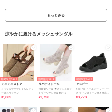
もっとみる
涼やかに履けるメッシュサンダル
期間限定SALE
期間限定SALE
期間限定SALE
ミニミニストア
リバティドール
アスビー
メッシュサボサンダルレディ
超軽量ソール ★メッシュニッ
heal me ヒールミー レディー
ーススリッポン
トブーツサンダル★9115
ス ラインストーン付き厚底ニ
¥1,689
¥2,798
¥3,773
ットサンダル【軽量】