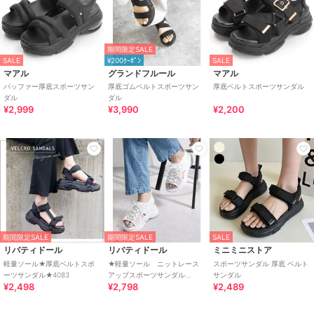
期間限定SALE
SALE
¥200ｸｰﾎﾟﾝ
SALE
マアル
グランドフルール
マアル
パッファー厚底スポーツサン
厚底ゴムベルトスポーツサン
厚底ベルトスポーツサンダル
ダル
ダル
¥2,999
¥3,990
¥2,200
期間限定SALE
期間限定SALE
SALE
リバティドール
リバティドール
ミニミニストア
軽量ソール★厚底ベルトスポ
★軽量ソール ニットレース
スポーツサンダル 厚底 ベルト
ーツサンダル★4083
アップスポーツサンダル
サンダル
¥2,498
¥2,798
¥2,489
★4186