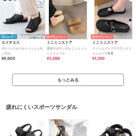
¥500ｸｰﾎﾟﾝ
期間限定SALE
期間限定SALE
エイチエス
ミニミニストア
ミニミニストア
HS バックルベルトメッシュサ
厚底サボサンダル ニットメッ
メッシュパンプスラウンドト
ンダル
シュミュール
ゥシューズ春夏
¥6,600
¥2,689
¥1,290
もっとみる
疲れにくいスポーツサンダル