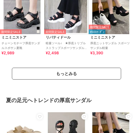
期間限定SALE
期間限定SALE
期間限定SALE
¥500ｸｰﾎﾟﾝ
ミニミニストア
リバティドール
ミニミニストア
チェーンモチーフ厚底サンダ
軽量ソール♪ ★厚底トリプル
厚底ニットサンダル スポーツ
ルスポサン夏靴
ストラップスポーツサンダル
サンダル軽量
¥2,989
¥2,498
¥3,390
★4084
もっとみる
夏の足元へトレンドの厚底サンダル