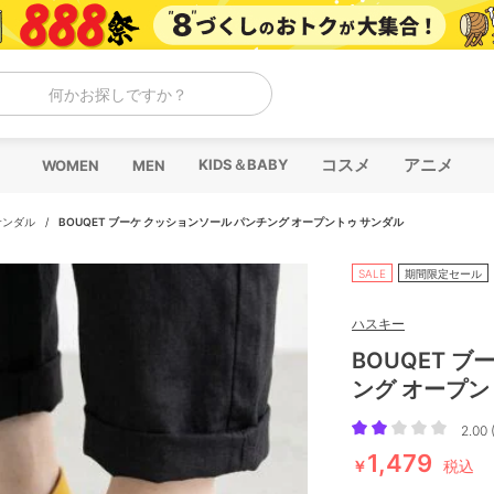
何かお探しですか？
コスメ
アニメ
KIDS＆BABY
WOMEN
MEN
サンダル
/
BOUQET ブーケ クッションソール パンチング オープントゥ サンダル
SALE
期間限定セール
ハスキー
BOUQET 
ング オープン
2.00 
1,479
￥
税込