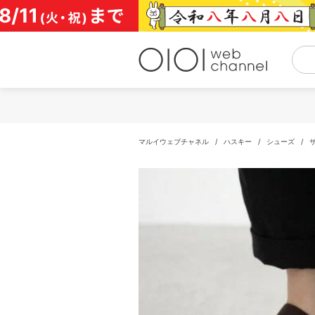
コ
ン
テ
ン
ツ
へ
ス
キ
ッ
プ
マルイウェブチャネル
/
ハスキー
/
シューズ
/