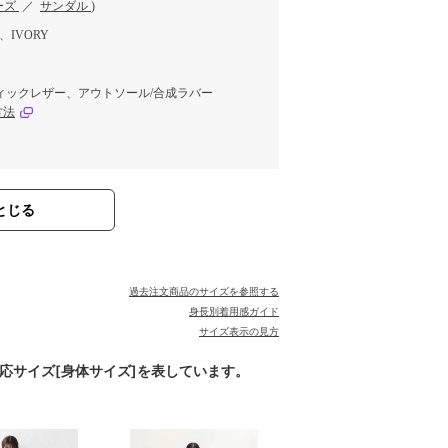
ーズ
／
サンダル
)
L、IVORY
ィックレザー、アウトソール/合成ラバー
方法
とじる
過去注文商品のサイズを参照する
身長別着用感ガイド
サイズ表示の見方
対応サイズ[身体サイズ]を表しています。