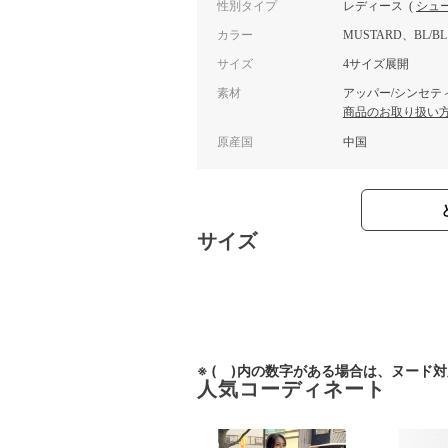
性別タイプ
レディース
(
シュ
カラー
MUSTARD、BL/B
サイズ
4サイズ展開
素材
アッパー/シンセテ
商品のお取り扱い
原産国
中国
サイズ
※ ( )内の数字がある場合は、ヌード
人気コーディネート