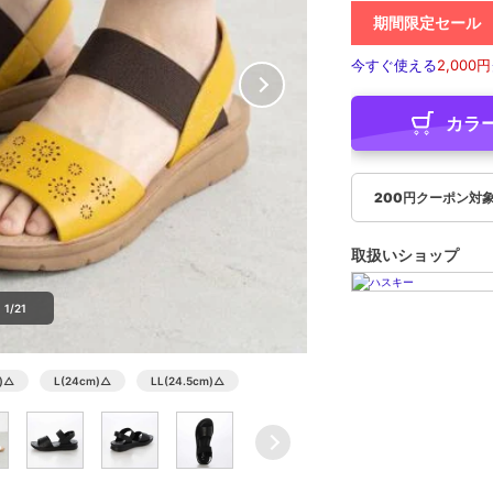
期間限定セール
今すぐ使える
2,000円
カラ
200円クーポン対
取扱いショップ
1/21
)
△
L(24cm)
△
LL(24.5cm)
△