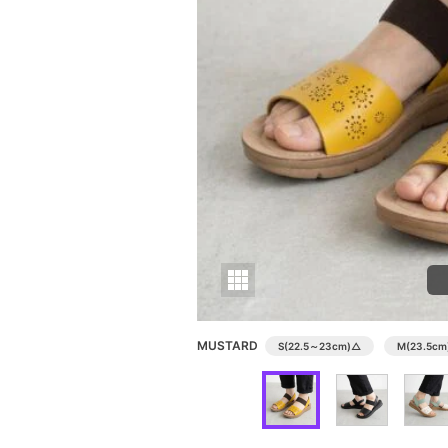
MUSTARD
S(22.5～23cm)
△
M(23.5cm