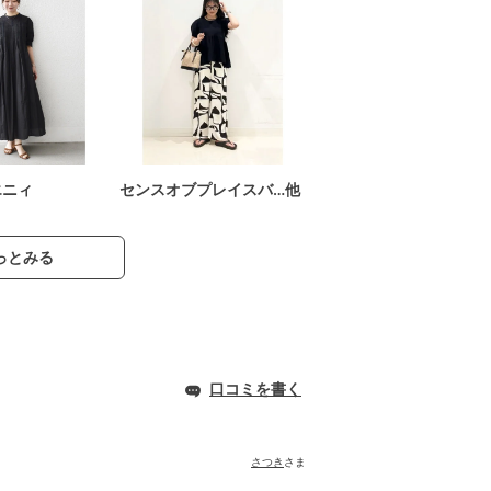
エニィ
センスオブプレイスバ…他
っとみる
口コミを書く
さつき
さま