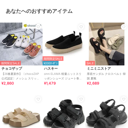
あなたへのおすすめアイテム
期間限定SALE
期間限定SALE
¥200ｸｰﾎﾟﾝ
SALE
チョコザップ
ハスキー
ミニミニストア
【26春夏新作】〔chocoZAP
onni ELAMA 軽量ニットスリ
厚底サンダル クロスベルト 韓
公式認定〕メッシュ スリッポ
ッポンシューズ ジュート巻き
国 夏靴
¥2,860
¥1,479
¥2,689
ン スニーカーサンダル
風 エスパドリーユ