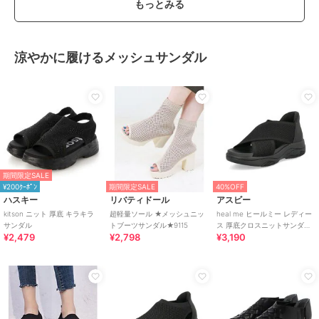
もっとみる
涼やかに履けるメッシュサンダル
期間限定SALE
¥200ｸｰﾎﾟﾝ
期間限定SALE
40%OFF
ハスキー
リバティドール
アスビー
kitson ニット 厚底 キラキラ
超軽量ソール ★メッシュニッ
heal me ヒールミー レディー
サンダル
トブーツサンダル★9115
ス 厚底クロスニットサンダル
¥2,479
¥2,798
¥3,190
【軽量】スポーティー