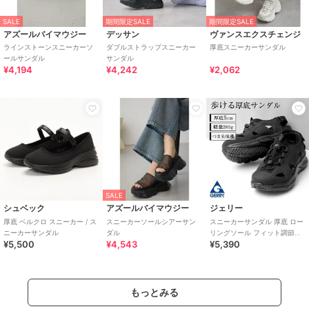
SALE
期間限定SALE
期間限定SALE
アズールバイマウジー
デッサン
ヴァンスエクスチェンジ
ラインストーンスニーカーソ
ダブルストラップスニーカー
厚底スニーカーサンダル
ールサンダル
サンダル
¥4,194
¥4,242
¥2,062
SALE
シュベック
アズールバイマウジー
ジェリー
厚底 ベルクロ スニーカー / ス
スニーカーソールシアーサン
スニーカーサンダル 厚底 ロー
ニーカーサンダル
ダル
リングソール フィット調節可
¥5,500
¥4,543
¥5,390
能
もっとみる