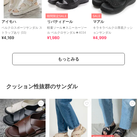
期間限定SALE
SALE
アイモハ
リバティドール
マアル
ベルクロスポーツサンダル ス
軽量ソール★スニーカーソー
キラキラベルクロ厚底クッシ
トラップあり (SS)
ル ベルクロサンダル★4034
ョンサンダル
¥4,169
¥1,980
¥4,999
もっとみる
クッション性抜群のサンダル