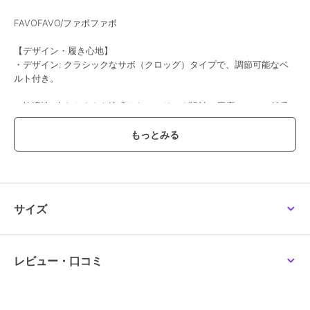
FAVOFAVO/ファボファボ
【デザイン・履き心地】
・デザイン: クラシックなサボ（クロッグ）タイプで、調節可能なベ
ルト付き。
・快適性: 歩きやすさを追求したローリング設計の厚底ソールと低反
発スポンジを採用しており、快適な履き心地です。
・素材: フェイクレザーでお手入れも簡単。
・汎用性: オフィスでの室内履きから、カジュアルな外出、ガーデニ
ングまで幅広く活躍します。
サイズ
【サイズ感】
普段23.5cmを履いているスタッフでMサイズでジャストでした。
※サイズ感には個人差がある為、ご参考程度にお考え下さい。
レビュー・口コミ
期間限定セール開催中