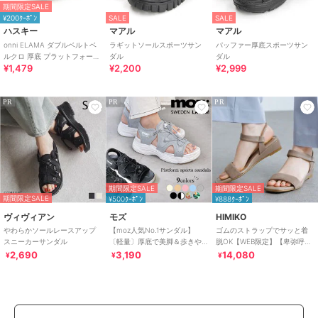
期間限定SALE
¥200ｸｰﾎﾟﾝ
SALE
SALE
ハスキー
マアル
マアル
onni ELAMA ダブルベルトベ
ラギットソールスポーツサン
パッファー厚底スポーツサン
ルクロ 厚底 プラットフォーム
ダル
ダル
¥1,479
¥2,200
¥2,999
サンダル
PR
PR
PR
期間限定SALE
期間限定SALE
期間限定SALE
¥500ｸｰﾎﾟﾝ
¥888ｸｰﾎﾟﾝ
ヴィヴィアン
モズ
HIMIKO
やわらかソールレースアップ
【moz人気No.1サンダル】
ゴムのストラップでサッと着
スニーカーサンダル
〔軽量〕厚底で美脚＆歩きや
脱OK【WEB限定】【卑弥呼
すい！疲れにくいフィット感
26SS】ゴムストラップサンダ
2,690
3,190
14,080
¥
¥
¥
のスポーツサンダル
ル/661250