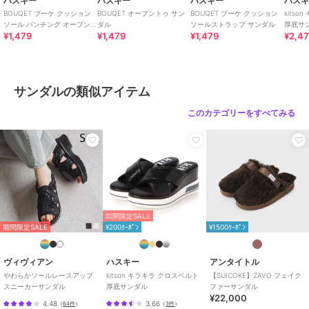
ハスキー
ハスキー
ハスキー
ハス
BOUQET ブーケ クッション
BOUQET オープントゥ サン
BOUQET ブーケ クッション
kits
ソール パンチング オープン
ダル
ソールストラップ サンダル
厚底サ
¥1,479
¥1,479
¥1,479
¥2,4
トゥ サンダル
サンダルの類似アイテム
このカテゴリーをすべてみる
期間限定SALE
期間限定SALE
¥200ｸｰﾎﾟﾝ
¥1500ｸｰﾎﾟﾝ
ヴィヴィアン
ハスキー
アンタイトル
やわらかソールレースアップ
kitson キラキラ クロスベルト
【SUICOKE】ZAVO フェイク
スニーカーサンダル
厚底サンダル
ファーサンダル
¥22,000
4.48
3.66
（
64件
）
（
3件
）