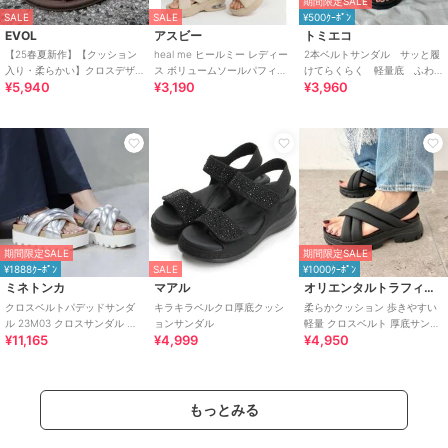
期間限定SALE
SALE
SALE
¥500ｸｰﾎﾟﾝ
EVOL
アスビー
トミエコ
【25春夏新作】【クッション
heal me ヒールミー レディー
2本ベルトサンダル サッと履
入り・柔らかい】クロスデザ
ス ボリュームソールパフィサ
けてらくらく 軽量底 ふわ
¥5,940
¥3,190
¥3,960
インフラットサンダル IY5647
ンダル 厚底 パデッドサンダル
ふわもちもちクッション
期間限定SALE
期間限定SALE
¥1888ｸｰﾎﾟﾝ
SALE
¥1000ｸｰﾎﾟﾝ
ミネトンカ
マアル
オリエンタルトラフィック
クロスベルトパデッドサンダ
キラキラベルクロ厚底クッシ
柔らかクッション 歩きやすい
ル 23M03 クロスサンダル パ
ョンサンダル
軽量 クロスベルト 厚底サンダ
¥11,165
¥4,999
¥4,950
フィーサンダル 厚底
ル /51201
もっとみる