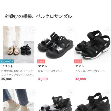
外遊びの相棒、ベルクロサンダル
¥200ｸｰﾎﾟﾝ
SALE
SALE
ソロット
マアル
マアル
外反母趾にも優しい！ベルク
厚底ベルクロサンダル
ベルクロスポーツサンダル
ロストラップサンダル/スカン
¥5,900
¥1,100
¥2,999
ジナビアンフォレスト