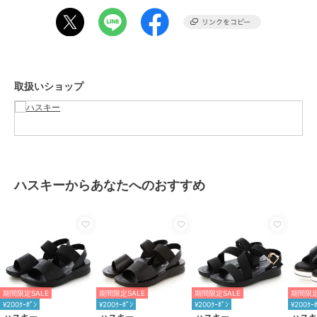
ブランド
ハスキー
ショップ
ハスキー
商品カテゴリ
シューズ
／
サンダル
性別タイプ
レディース
取扱いショップ
シューズ
／
サンダル
カラー
BROWN、BL/BL
サイズ
4サイズ展開
素材
アッパー：ポリウレタン/ アウト
ソール：ポリウレタン、TPR
ハスキーからあなたへのおすすめ
商品のお取り扱い方法
原産国
中国
期間限定SALE
期間限定SALE
期間限定SALE
期間限定
¥200ｸｰﾎﾟﾝ
¥200ｸｰﾎﾟﾝ
¥200ｸｰﾎﾟﾝ
¥200ｸｰ