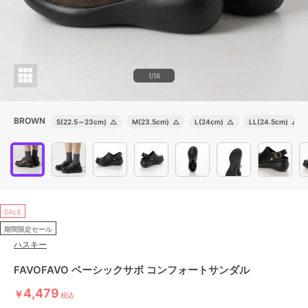
1/16
BROWN
S(22.5～23cm)
△
M(23.5cm)
△
L(24cm)
△
LL(24.5cm)
△
SALE
期間限定セール
ハスキー
FAVOFAVO ベーシックサボ コンフォートサンダル
4,479
￥
税込