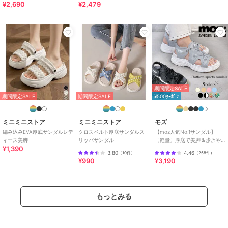
¥2,690
¥2,479
期間限定SALE
期間限定SALE
期間限定SALE
¥500ｸｰﾎﾟﾝ
ミニミニストア
ミニミニストア
モズ
編み込みEVA厚底サンダルレデ
クロスベルト厚底サンダルス
【moz人気No.1サンダル】
ィース美脚
リッパサンダル
〔軽量〕厚底で美脚＆歩きや
¥1,390
すい！疲れにくいフィット感
3.80
4.46
（
10件
）
（
258件
）
のスポーツサンダル
¥990
¥3,190
もっとみる