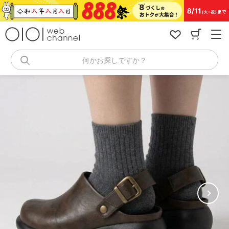
コ
ン
テ
ン
ツ
へ
何かお探しですか？
ス
キ
ッ
プ