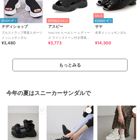
SALE
¥500ｸｰﾎﾟﾝ
期間限定SALE
¥2888ｸｰﾎﾟﾝ
テディショップ
アスビー
サヤ
プルストラップ厚底スポーツ
heal me ヒールミー レディー
本革メッシュサンダル
メッシュサンダル
ス ラインストーン付き厚底ニ
¥3,480
¥3,773
¥14,300
ットサンダル【軽量】
もっとみる
今年の夏はスニーカーサンダルで