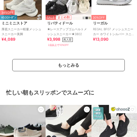
34%OFF
SALE
まとめ割
¥500ｸｰﾎﾟﾝ
30%OFF
ミニミニストア
リバティドール
リーガル
厚底スニーカー軽量メッシュ
★レースアップゴムベルトメ
REGAL BF07 メッシュスニー
スニーカー美脚
ッシュスニーカー★3802
カー ホワイトシルバー スニー
¥4,089
¥3,998
¥13,090
カー
再入荷
2点以上で10%OFF
もっとみる
忙しい朝もスリッポンでスムーズに