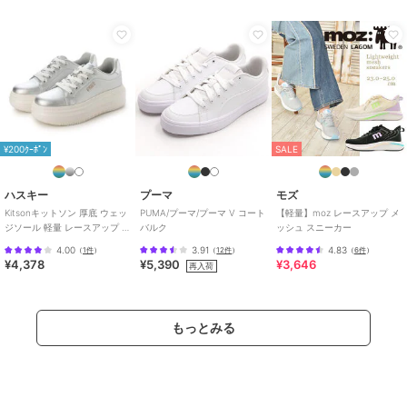
¥200ｸｰﾎﾟﾝ
SALE
ハスキー
プーマ
モズ
Kitsonキットソン 厚底 ウェッ
PUMA/プーマ/プーマ V コート
【軽量】moz レースアップ メ
ジソール 軽量 レースアップ ロ
バルク
ッシュ スニーカー
ーカットスニーカー
4.00
3.91
4.83
（
1件
）
（
12件
）
（
6件
）
¥4,378
¥5,390
¥3,646
再入荷
もっとみる