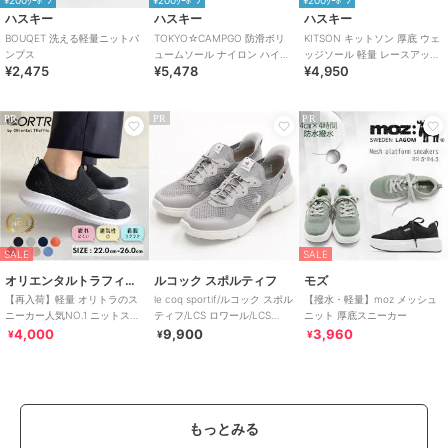
¥200ｸｰﾎﾟﾝ
¥200ｸｰﾎﾟﾝ
¥200ｸｰﾎﾟﾝ
ハスキー
ハスキー
ハスキー
BOUQET 洗える軽量ニットパ
TOKYO☆CAMPGO 防滑ボリ
KITSON キットソン 厚底 ウェ
ンプス
ュームソール ナイロン ハイカ
ッジソール 軽量 レースアップ
¥2,475
¥5,478
¥4,950
ット防水スニーカー
ニットスニーカー
PR
PR
PR
SALE
SALE
オリエンタルトラフィック
ルコック スポルティフ
モズ
【再入荷】軽量 オリトラのス
le coq sportif/ルコック スポル
【撥水・軽量】moz メッシュ
ニーカー人気NO.1 ニットスニ
ティフ/LCS ロワール/LCS
ニット 厚底スニーカー
ーカー スリッポン /3709
LOIRE
4,000
9,900
3,960
¥
¥
¥
もっとみる