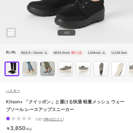
1/21
BL/BL
S(22.5～23cm)
△
M(23.5cm)
残り1点
L(24cm)
△
LL(24.5cm)
残
ハスキー
Kitson+ 「クイッポン」と履ける快適 軽量メッシュ ウェー
ブソール レースアップスニーカー
1.00
(
1件の口コミ
)
3,850
￥
税込