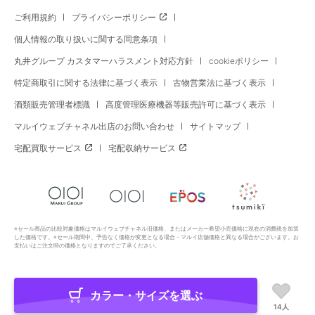
ご利用規約
プライバシーポリシー
個人情報の取り扱いに関する同意条項
丸井グループ カスタマーハラスメント対応方針
cookieポリシー
特定商取引に関する法律に基づく表示
古物営業法に基づく表示
酒類販売管理者標識
高度管理医療機器等販売許可に基づく表示
マルイウェブチャネル出店のお問い合わせ
サイトマップ
宅配買取サービス
宅配収納サービス
※セール商品の比較対象価格はマルイウェブチャネル旧価格、またはメーカー希望小売価格に現在の消費税を加算
した価格です。※セール期間中、予告なく価格が変更となる場合・マルイ店舗価格と異なる場合がございます。お
支払いはご注文時の価格となりますのでご了承ください。
カラー・サイズを選ぶ
Copyright All Rights Reserved. MARUI Co., Ltd
14人