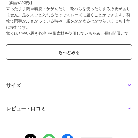
【商品の特徴】
立ったまま簡単着脱：かがんだり、靴べらを使ったりする必要があり
ません。足をスッと入れるだけでスムーズに履くことができます。荷
物で両手がふさがっている時や、腰をかがめるのがつらい方にも非常
に便利です。
驚くほど軽い履き心地: 軽量素材を使用しているため、長時間履いて
も疲れにくいです。
メッシュ素材で通気性が良く、シーズン問わず快適に履けるスニーカ
ーです。ウェッジソール（厚底）デザインで、スタイルアップ効果が
ありながらも安定感があり、非常に歩きやすいのが魅力です。軽量で
疲れにくいため、日常使いはもちろん〇
【サイズ感】
サイズ
普段23.5cmを履いているスタッフでMサイズでジャストでした。
※サイズ感には個人差がある為、ご参考程度にお考え下さい。
レビュー・口コミ
ブランド
ハスキー
ショップ
ハスキー
商品カテゴリ
シューズ
／
スニーカー