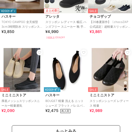
まとめ割
¥200ｸｰﾎﾟﾝ
SALE
ハスキー
アレッタ
チョコザップ
TOKYO CAMPGO 全天候型
スリッポン レディース 幅広 ハ
【26春夏新作】〔chocoZAP
3cm3時間防水 スリッポンス
ンズフリー スニーカー 靴 手を
公式認定〕超軽量スリッポン
¥3,850
¥4,990
¥3,861
ニーカー
使わず履ける プレーン きれい
スニーカー
め
2点以上で5%OFF
SALE
¥200ｸｰﾎﾟﾝ
SALE
ミニミニストア
ハスキー
ミニミニストア
厚底メッシュスリッポンスニ
BOUQET 軽量 洗える ニット
スリッポンシューズ レディー
ーカー軽量通気
シューズ フラット バレエパン
ス 軽量
¥2,090
¥2,475
¥2,989
プス スリッポン
再入荷
もっとみる