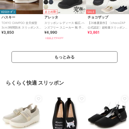
まとめ割
¥200ｸｰﾎﾟﾝ
SALE
ハスキー
アレッタ
チョコザップ
TOKYO CAMPGO 全天候型
スリッポン レディース 幅広 ハ
【26春夏新作】〔chocoZAP
3cm3時間防水 スリッポンス
ンズフリー スニーカー 靴 手を
公式認定〕超軽量スリッポン
¥3,850
¥4,990
¥3,861
ニーカー
使わず履ける プレーン きれい
スニーカー
め
2点以上で5%OFF
もっとみる
らくらく快適 スリッポン