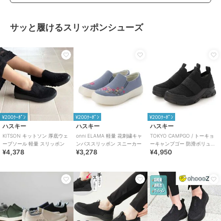
サッと履けるスリッポンシューズ
¥200ｸｰﾎﾟﾝ
¥200ｸｰﾎﾟﾝ
¥200ｸｰﾎﾟﾝ
ハスキー
ハスキー
ハスキー
KITSON キットソン 厚底ウェ
onni ELAMA 軽量 花刺繍キャ
TOKYO CAMPGO / トーキョ
ーブソール 軽量 スリッポン
ンバススリッポン スニーカー
ーキャンプゴー 防滑ボリュー
¥4,378
¥3,278
¥4,950
ムソール 防水スリッポンスニ
ーカー