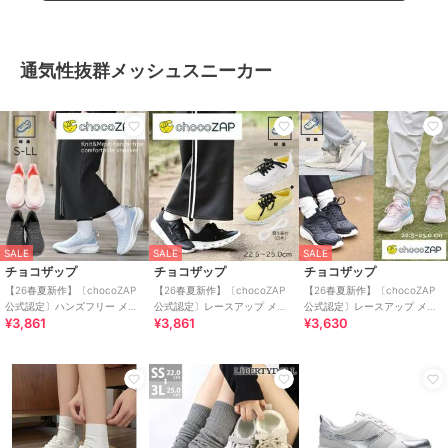
通気性抜群メッシュスニーカー
SALE
SALE
SALE
チョコザップ
チョコザップ
チョコザップ
【26春夏新作】〔chocoZAP
【26春夏新作】〔chocoZAP
【26春夏新作】〔chocoZAP
公式認定〕ハンズフリー メッ
公式認定〕レースアップ メッ
公式認定〕レースアップ メッ
¥3,861
¥3,861
¥3,630
シュニット スリッポン
シュ スニーカー
シュ グラデーション スニーカ
ー