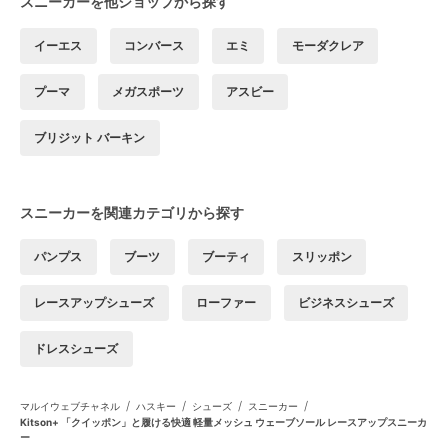
スニーカーを他ショップから探す
イーエス
コンバース
エミ
モーダクレア
プーマ
メガスポーツ
アスビー
ブリジット バーキン
スニーカーを関連カテゴリから探す
パンプス
ブーツ
ブーティ
スリッポン
レースアップシューズ
ローファー
ビジネスシューズ
ドレスシューズ
/
/
/
/
マルイウェブチャネル
ハスキー
シューズ
スニーカー
Kitson+ 「クイッポン」と履ける快適 軽量メッシュ ウェーブソール レースアップスニーカ
ー