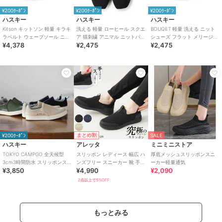
¥200ｸｰﾎﾟﾝ
¥200ｸｰﾎﾟﾝ
¥200ｸｰﾎﾟﾝ
ハスキー
ハスキー
ハスキー
Kitson キットソン 軽量 キラキ
洗える 軽量 ローヒール スクエ
BOUQET 軽量 洗える ニット
ラベルト ウェーブソール ニッ
ア 猫刺繍 アニマル ニットパン
シューズ フラット メリージェ
¥4,378
¥2,475
¥2,475
トスリッポン
プス スリッポン オペラシュー
ンパンプス スリッポン
ズ
まとめ割
¥200ｸｰﾎﾟﾝ
SALE
ハスキー
アレッタ
ミニミニストア
TOKYO CAMPGO 全天候型
スリッポン レディース 幅広 ハ
厚底メッシュスリッポンスニ
3cm3時間防水 スリッポンス
ンズフリー スニーカー 靴 手を
ーカー軽量通気
¥3,850
¥4,990
¥2,090
ニーカー
使わず履ける プレーン きれい
め
2点以上で5%OFF
もっとみる