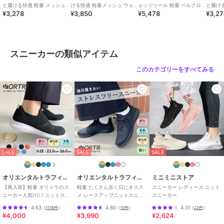
と履ける快適 軽量 メッシュ
ける快適 軽量メッシュ ウェ
ェッジソール 軽量 ベルクロ
と履け
¥3,278
¥3,850
¥5,478
¥3,2
レースアップカジュアルスニ
ーブソール スリッポン スニ
ローカットスリッポン スニー
カジュ
ーカー
ーカー
カー
スニーカーの類似アイテム
このカテゴリーをすべてみる
SALE
SALE
SALE
オリエンタルトラフィック
オリエンタルトラフィック
ミニミニストア
【再入荷】軽量 オリトラのス
軽量 たくさん歩く日にオスス
スニーカー レディース ニット
ニーカー人気NO.1 ニットスニ
メ レースアップニットスニー
スニーカー
ーカー スリッポン /3709
カー スリッポン /OT3765
4.63
4.60
4.31
（
1116件
）
（
10件
）
（
22件
）
¥4,000
¥3,990
¥2,624