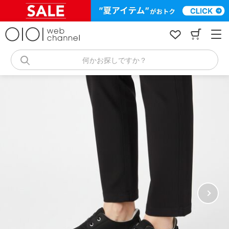
コ
ン
テ
ン
ツ
へ
何かお探しですか？
ス
キ
ッ
プ