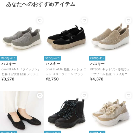
あなたへのおすすめアイテム
¥200ｸｰﾎﾟﾝ
¥200ｸｰﾎﾟﾝ
¥200ｸｰﾎﾟﾝ
ハスキー
ハスキー
ハスキー
onni ELAMA 「クイッポン」
onni ELAMA 軽量 メッシュ ニ
KITSON キットソン 厚底ウェ
と履ける快適 軽量 メッシュカ
ット メリージェーン フラット
ーブソール 軽量 ラメ入りニッ
¥3,278
¥2,750
¥4,378
ジュアルスリッポン
シューズ
ト スリッポン