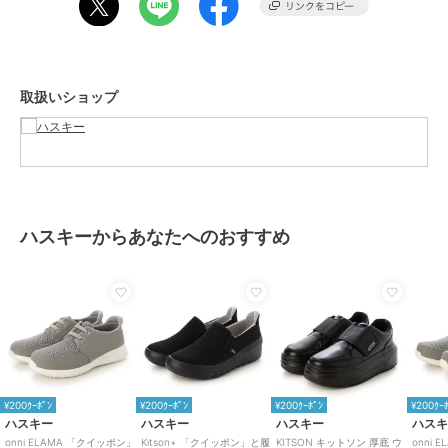
性別タイプ
レディース
シューズ
／
スニーカー
カラー
BL/BL、BEIGE、GRAY
取扱いショップ
サイズ
4サイズ展開
素材
アッパー：ポリウレタン、 ポリエ
ステル/ アウトソール：EVA
商品のお取り扱い方法
原産国
中国
ハスキーからあなたへのおすすめ
¥200ｸｰﾎﾟﾝ
¥200ｸｰﾎﾟﾝ
¥200ｸｰﾎﾟﾝ
¥200ｸｰ
ハスキー
ハスキー
ハスキー
ハス
onni ELAMA 「クイッポン」
Kitson+ 「クイッポン」と履
KITSON キットソン 厚底 ウ
onni