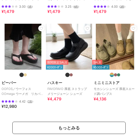
ンパンプス スリッポン
ットパンプス/バレエシューズ
風 エスパドリーユ
3.00
3.25
4.00
（
1件
）
（
4件
）
（
3件
）
¥1,479
¥1,479
¥1,479
期間限定SALE
SALE
¥200ｸｰﾎﾟﾝ
¥500ｸｰﾎﾟﾝ
ビーバー
ハスキー
ミニミニストア
OOFOS／ウーフォス
FAVOFAVO 厚底 ストラップ
モカシンシューズ 厚底スエー
OOmega ウーメガ リカバリ
メリージェーン シューズ
ド調パンプス
¥4,479
¥4,136
ーサンダル 厚底
4.42
（
7件
）
¥12,980
もっとみる