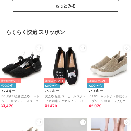
もっとみる
らくらく快適 スリッポン
期間限定SALE
期間限定SALE
期間限定SALE
¥200ｸｰﾎﾟﾝ
¥200ｸｰﾎﾟﾝ
¥200ｸｰﾎﾟﾝ
ハスキー
ハスキー
ハスキー
BOUQET 軽量 洗える ニット
洗える 軽量 ローヒール スクエ
KITSON キットソン 厚底ウェ
シューズ フラット メリージェ
ア 猫刺繍 アニマル ニットパン
ーブソール 軽量 ラメ入りニッ
¥1,479
¥1,479
¥2,979
ンパンプス スリッポン
プス スリッポン オペラシュー
ト スリッポン
ズ