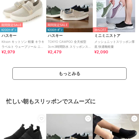
期間限定SALE
期間限定SALE
¥200ｸｰﾎﾟﾝ
¥200ｸｰﾎﾟﾝ
36%OFF
ハスキー
ハスキー
ミニミニストア
Kitson キットソン 軽量 キラキ
TOKYO CAMPGO 全天候型
メッシュニットスリッポン厚
ラベルト ウェーブソール ニッ
3cm3時間防水 スリッポンス
底 快適靴軽量
¥2,979
¥2,479
¥2,090
トスリッポン
ニーカー
もっとみる
忙しい朝もスリッポンでスムーズに