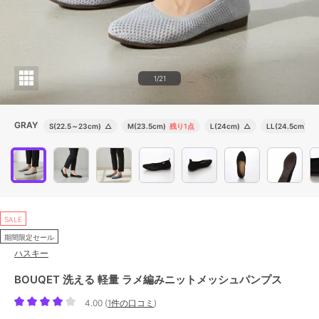
1/21
GRAY
S(22.5～23cm)
△
M(23.5cm)
残り1点
L(24cm)
△
LL(24.5cm)
△
SALE
期間限定セール
ハスキー
BOUQET 洗える 軽量 ラメ編みニットメッシュパンプス
4.00
(
1件の口コミ
)