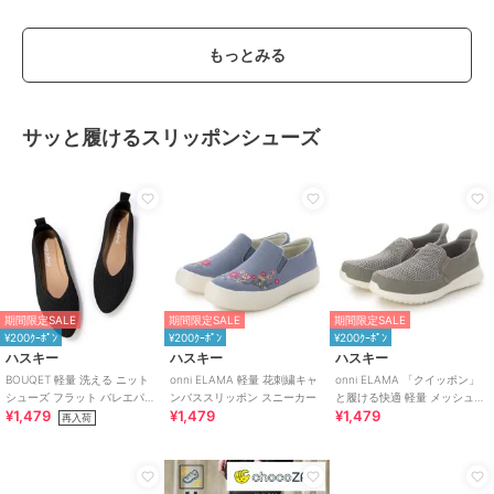
もっとみる
サッと履けるスリッポンシューズ
期間限定SALE
期間限定SALE
期間限定SALE
¥200ｸｰﾎﾟﾝ
¥200ｸｰﾎﾟﾝ
¥200ｸｰﾎﾟﾝ
ハスキー
ハスキー
ハスキー
BOUQET 軽量 洗える ニット
onni ELAMA 軽量 花刺繍キャ
onni ELAMA 「クイッポン」
シューズ フラット バレエパン
ンバススリッポン スニーカー
と履ける快適 軽量 メッシュカ
¥1,479
¥1,479
¥1,479
プス スリッポン
ジュアルスリッポン
再入荷