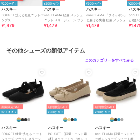
¥200ｸｰﾎﾟﾝ
¥200ｸｰﾎﾟﾝ
¥200ｸｰﾎﾟﾝ
¥200ｸｰ
ハスキー
ハスキー
ハスキー
ハス
BOUQET 洗える軽量ニットパ
onni ELAMA 軽量 メッシュ
onni ELAMA 「クイッポン」
onni
ンプス
ニット メリージェーン フラ
と履ける快適 軽量 メッシュ
と履け
¥1,479
¥1,479
¥1,479
¥1,47
ットシューズ
レースアップカジュアルスニ
カジュ
ーカー
その他シューズの類似アイテム
このカテゴリーをすべてみる
期間限定SALE
期間限定SALE
期間限定SALE
¥200ｸｰﾎﾟﾝ
¥200ｸｰﾎﾟﾝ
¥200ｸｰﾎﾟﾝ
ハスキー
ハスキー
ハスキー
BOUQET 軽量 洗える ニット
BOUQET 【軽量・ニット素
onni ELAMA 軽量ニットスリ
シューズ フラット メリージェ
材】スクエアトゥ リボン フラ
ッポンシューズ ジュート巻き