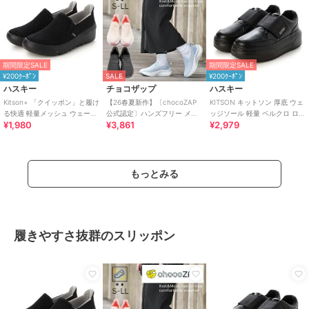
期間限定SALE
期間限定SALE
¥200ｸｰﾎﾟﾝ
SALE
¥200ｸｰﾎﾟﾝ
ハスキー
チョコザップ
ハスキー
Kitson+ 「クイッポン」と履け
【26春夏新作】〔chocoZAP
KITSON キットソン 厚底 ウェ
る快適 軽量メッシュ ウェーブ
公式認定〕ハンズフリー メッ
ッジソール 軽量 ベルクロ ロー
¥1,980
¥3,861
¥2,979
ソール スリッポン スニーカー
シュニット スリッポン
カットスリッポン スニーカー
もっとみる
履きやすさ抜群のスリッポン