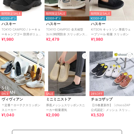
期間限定SALE
期間限定SALE
期間限定SALE
¥200ｸｰﾎﾟﾝ
¥200ｸｰﾎﾟﾝ
¥200ｸｰﾎﾟﾝ
ハスキー
ハスキー
ハスキー
TOKYO CAMPGO / トーキョ
TOKYO CAMPGO 全天候型
KITSON キットソン 厚底ウェ
ーキャンプゴー 防滑ボリュー
3cm3時間防水 スリッポンス
ーブソール 軽量 スリッポン
¥1,980
¥2,479
¥1,980
ムソール 防水スリッポンスニ
ニーカー
ーカー
SALE
SALE
28%OFF
ヴィヴィアン
ミニミニストア
チョコザップ
＊定番＊ローテクスリッポン
厚底メッシュスリッポンスニ
【26春夏新作】〔chocoZAP
スニーカー
ーカー軽量通気
公式認定〕メッシュ スリッポ
¥1,040
¥2,090
¥3,520
ン スニーカーサンダル