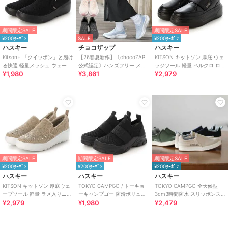
期間限定SALE
期間限定SALE
¥200ｸｰﾎﾟﾝ
SALE
¥200ｸｰﾎﾟﾝ
ハスキー
チョコザップ
ハスキー
Kitson+ 「クイッポン」と履け
【26春夏新作】〔chocoZAP
KITSON キットソン 厚底 ウェ
る快適 軽量メッシュ ウェーブ
公式認定〕ハンズフリー メッ
ッジソール 軽量 ベルクロ ロー
¥1,980
¥3,861
¥2,979
ソール スリッポン スニーカー
シュニット スリッポン
カットスリッポン スニーカー
期間限定SALE
期間限定SALE
期間限定SALE
¥200ｸｰﾎﾟﾝ
¥200ｸｰﾎﾟﾝ
¥200ｸｰﾎﾟﾝ
ハスキー
ハスキー
ハスキー
KITSON キットソン 厚底ウェ
TOKYO CAMPGO / トーキョ
TOKYO CAMPGO 全天候型
ーブソール 軽量 ラメ入りニッ
ーキャンプゴー 防滑ボリュー
3cm3時間防水 スリッポンス
¥2,979
¥1,980
¥2,479
ト スリッポン
ムソール 防水スリッポンスニ
ニーカー
ーカー