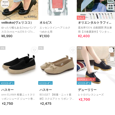
SALE
velikoko(ヴェリココ）
オルビス
オリエンタルトラフィック
ゆったり幅もある2wayパンプ
エッセンスインヘアミルク
遮光率100％ 自動開閉 男女兼
ス(3.0cmヒール)[19.5~27cm]
つめかえ用
用【26春夏新作】ワンタッチ
¥6,990
¥1,100
¥2,400
ラクチンきれいシューズ
晴雨兼用 折りたたみ傘 /G-
0601
PR
PR
PR
期間限定SALE
¥200ｸｰﾎﾟﾝ
¥200ｸｰﾎﾟﾝ
¥200ｸｰﾎﾟﾝ
ハスキー
ハスキー
デューリリー
onni ELAMA 軽量ニットスリ
BOUQET 【軽量・ニット素
レトロドレスシューズ
ッポンシューズ ジュート巻き
材】スクエアトゥ リボン フラ
2,700
¥
風 エスパドリーユ
ットパンプス/バレエシューズ
2,750
2,475
¥
¥