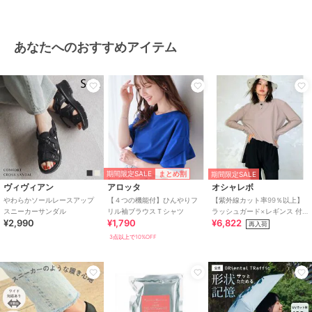
あなたへのおすすめアイテム
期間限定SALE
まとめ割
期間限定SALE
ヴィヴィアン
アロッタ
オシャレボ
やわらかソールレースアップ
【４つの機能付】ひんやりフ
【紫外線カット率99％以上】
スニーカーサンダル
リル袖ブラウスＴシャツ
ラッシュガード×レギンス 付
¥2,990
¥1,790
¥6,822
き タンキニ
再入荷
3点以上で10%OFF