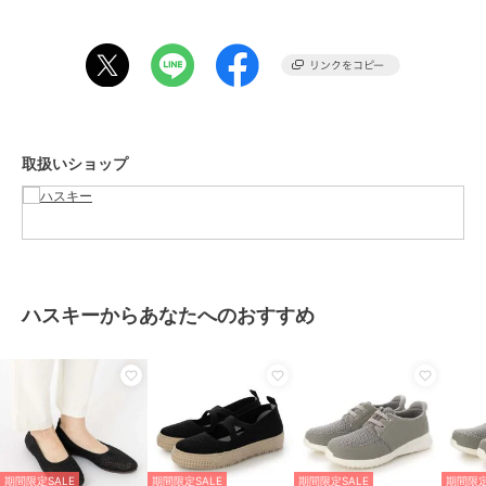
期間限定セール開催中
ブランド
ハスキー
ショップ
ハスキー
取扱いショップ
商品カテゴリ
シューズ
／
その他シューズ
性別タイプ
レディース
シューズ
／
その他シューズ
カラー
GRAY、BLACK、BLUE
サイズ
4サイズ展開
ハスキーからあなたへのおすすめ
素材
アッパー：ニット / アウトソー
ル：PVC
商品のお取り扱い方法
原産国
中国
期間限定SALE
期間限定SALE
期間限定SALE
期間限定