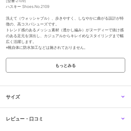
[型番:2109]
ハスキー Shoes.No.2109
洗えて（ウォッシャブル）、歩きやすく、しなやかに曲がる設計が特
徴の、高コスパシューズです。
トレンド感のあるメッシュ素材（透かし編み）がヌーディーで抜け感
のある足元を演出し、カジュアルからキレイめなスタイリングまで幅
広く活躍します。
※靴自体に防水加工などは施されておりません。
・抜群の通気性：メッシュ素材が足を快適に保ち、蒸れにくい。
・軽量＆柔らかな履き心地：長時間の着用でも疲れにくい軽量設計
と、足にフィットする伸縮性のあるニット素材。
・快適なインソール：クッション性のある中敷きが足裏の負担を軽減
します。
・デイリーユース：公園やショッピング、通勤などの様々なお出かけ
にぴったりです
サイズ
【サイズに関して】
普段23.5cmを履いているスタッフがMサイズでジャストでした。
伸縮性のある素材の為、ピッタリ目のフィッティングがおすすめで
レビュー・口コミ
す。
※サイズ感には個人差がある為、ご参考程度にお考え下さい。