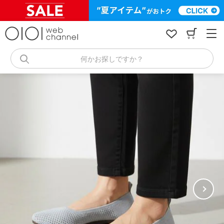
コ
ン
テ
ン
ツ
へ
何かお探しですか？
ス
キ
ッ
プ