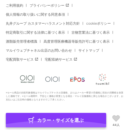
ご利用規約
プライバシーポリシー
個人情報の取り扱いに関する同意条項
丸井グループ カスタマーハラスメント対応方針
cookieポリシー
特定商取引に関する法律に基づく表示
古物営業法に基づく表示
酒類販売管理者標識
高度管理医療機器等販売許可に基づく表示
マルイウェブチャネル出店のお問い合わせ
サイトマップ
宅配買取サービス
宅配収納サービス
※セール商品の比較対象価格はマルイウェブチャネル旧価格、またはメーカー希望小売価格に現在の消費税を加算
した価格です。※セール期間中、予告なく価格が変更となる場合・マルイ店舗価格と異なる場合がございます。お
支払いはご注文時の価格となりますのでご了承ください。
カラー・サイズを選ぶ
Copyright All Rights Reserved. MARUI Co., Ltd
44人