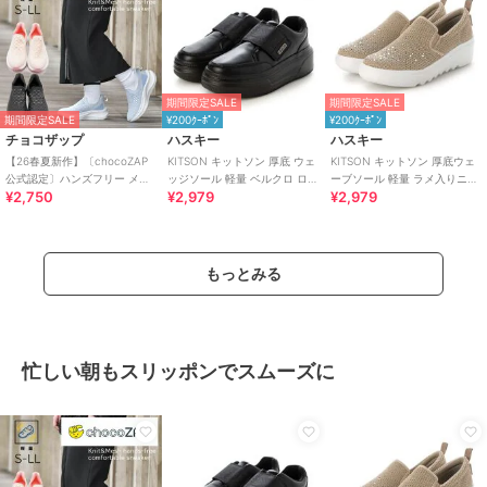
期間限定SALE
期間限定SALE
期間限定SALE
¥200ｸｰﾎﾟﾝ
¥200ｸｰﾎﾟﾝ
チョコザップ
ハスキー
ハスキー
【26春夏新作】〔chocoZAP
KITSON キットソン 厚底 ウェ
KITSON キットソン 厚底ウェ
公式認定〕ハンズフリー メッ
ッジソール 軽量 ベルクロ ロー
ーブソール 軽量 ラメ入りニッ
¥2,750
¥2,979
¥2,979
シュニット スリッポン
カットスリッポン スニーカー
ト スリッポン
もっとみる
忙しい朝もスリッポンでスムーズに