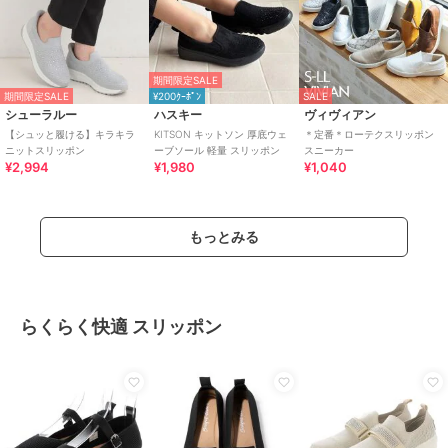
期間限定SALE
期間限定SALE
¥200ｸｰﾎﾟﾝ
SALE
シューラルー
ハスキー
ヴィヴィアン
【シュッと履ける】キラキラ
KITSON キットソン 厚底ウェ
＊定番＊ローテクスリッポン
ニットスリッポン
ーブソール 軽量 スリッポン
スニーカー
¥2,994
¥1,980
¥1,040
もっとみる
らくらく快適 スリッポン