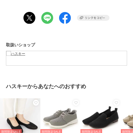
期間限定セール開催中
ブランド
ハスキー
ショップ
ハスキー
取扱いショップ
商品カテゴリ
シューズ
／
その他シューズ
性別タイプ
レディース
シューズ
／
その他シューズ
カラー
BLACK、GRAY、BLUE
サイズ
4サイズ展開
ハスキーからあなたへのおすすめ
素材
アッパー：ニット / アウトソー
ル：PVC
商品のお取り扱い方法
原産国
中国
期間限定SALE
期間限定SALE
期間限定SALE
期間限定