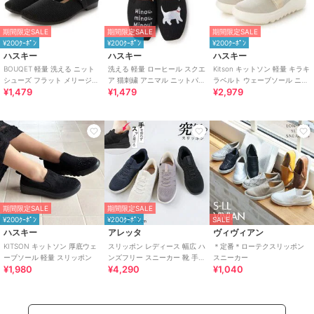
期間限定SALE
期間限定SALE
期間限定SALE
¥200ｸｰﾎﾟﾝ
¥200ｸｰﾎﾟﾝ
¥200ｸｰﾎﾟﾝ
ハスキー
ハスキー
ハスキー
BOUQET 軽量 洗える ニット
洗える 軽量 ローヒール スクエ
Kitson キットソン 軽量 キラキ
シューズ フラット メリージェ
ア 猫刺繍 アニマル ニットパン
ラベルト ウェーブソール ニッ
¥1,479
¥1,479
¥2,979
ンパンプス スリッポン
プス スリッポン オペラシュー
トスリッポン
ズ
期間限定SALE
期間限定SALE
¥200ｸｰﾎﾟﾝ
¥200ｸｰﾎﾟﾝ
SALE
ハスキー
アレッタ
ヴィヴィアン
KITSON キットソン 厚底ウェ
スリッポン レディース 幅広 ハ
＊定番＊ローテクスリッポン
ーブソール 軽量 スリッポン
ンズフリー スニーカー 靴 手を
スニーカー
¥1,980
¥4,290
¥1,040
使わず履ける ゴム紐 きれいめ