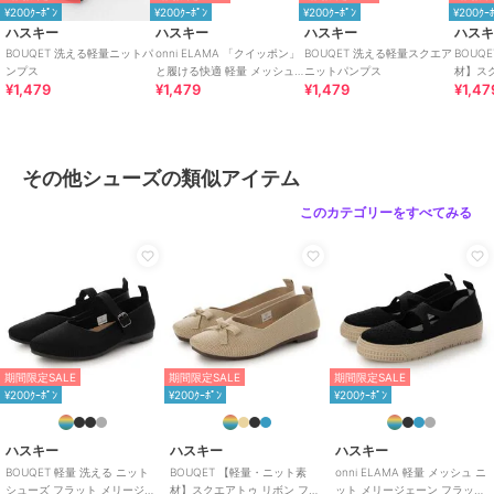
¥200ｸｰﾎﾟﾝ
¥200ｸｰﾎﾟﾝ
¥200ｸｰﾎﾟﾝ
¥200ｸｰ
ハスキー
ハスキー
ハスキー
ハス
BOUQET 洗える軽量ニットパ
onni ELAMA 「クイッポン」
BOUQET 洗える軽量スクエア
BOUQ
ンプス
と履ける快適 軽量 メッシュ
ニットパンプス
材】ス
¥1,479
¥1,479
¥1,479
¥1,47
レースアップカジュアルスニ
ラット
ーカー
ズ
その他シューズの類似アイテム
このカテゴリーをすべてみる
期間限定SALE
期間限定SALE
期間限定SALE
¥200ｸｰﾎﾟﾝ
¥200ｸｰﾎﾟﾝ
¥200ｸｰﾎﾟﾝ
ハスキー
ハスキー
ハスキー
BOUQET 軽量 洗える ニット
BOUQET 【軽量・ニット素
onni ELAMA 軽量 メッシュ ニ
シューズ フラット メリージェ
材】スクエアトゥ リボン フラ
ット メリージェーン フラット