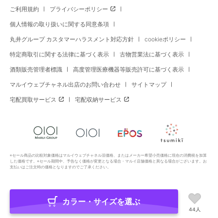
ご利用規約
プライバシーポリシー
個人情報の取り扱いに関する同意条項
丸井グループ カスタマーハラスメント対応方針
cookieポリシー
特定商取引に関する法律に基づく表示
古物営業法に基づく表示
酒類販売管理者標識
高度管理医療機器等販売許可に基づく表示
マルイウェブチャネル出店のお問い合わせ
サイトマップ
宅配買取サービス
宅配収納サービス
※セール商品の比較対象価格はマルイウェブチャネル旧価格、またはメーカー希望小売価格に現在の消費税を加算
した価格です。※セール期間中、予告なく価格が変更となる場合・マルイ店舗価格と異なる場合がございます。お
支払いはご注文時の価格となりますのでご了承ください。
カラー・サイズを選ぶ
Copyright All Rights Reserved. MARUI Co., Ltd
44人