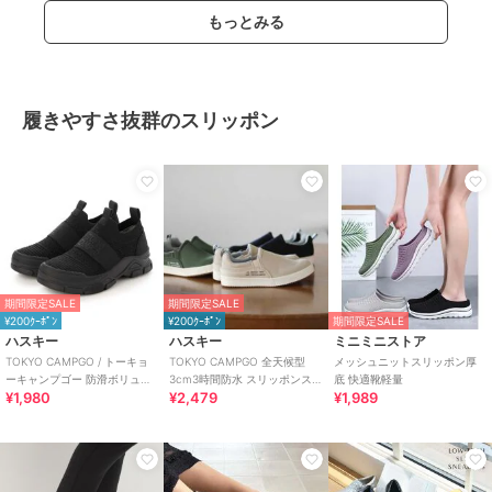
もっとみる
履きやすさ抜群のスリッポン
期間限定SALE
期間限定SALE
¥200ｸｰﾎﾟﾝ
¥200ｸｰﾎﾟﾝ
期間限定SALE
ハスキー
ハスキー
ミニミニストア
TOKYO CAMPGO / トーキョ
TOKYO CAMPGO 全天候型
メッシュニットスリッポン厚
ーキャンプゴー 防滑ボリュー
3cm3時間防水 スリッポンス
底 快適靴軽量
¥1,980
¥2,479
¥1,989
ムソール 防水スリッポンスニ
ニーカー
ーカー