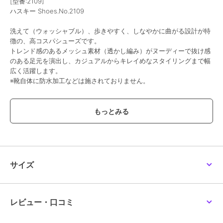
[型番:2109]
ハスキー Shoes.No.2109
洗えて（ウォッシャブル）、歩きやすく、しなやかに曲がる設計が特
徴の、高コスパシューズです。
トレンド感のあるメッシュ素材（透かし編み）がヌーディーで抜け感
のある足元を演出し、カジュアルからキレイめなスタイリングまで幅
広く活躍します。
※靴自体に防水加工などは施されておりません。
・抜群の通気性：メッシュ素材が足を快適に保ち、蒸れにくい。
・軽量＆柔らかな履き心地：長時間の着用でも疲れにくい軽量設計
と、足にフィットする伸縮性のあるニット素材。
・快適なインソール：クッション性のある中敷きが足裏の負担を軽減
します。
・デイリーユース：公園やショッピング、通勤などの様々なお出かけ
にぴったりです
サイズ
【サイズに関して】
普段23.5cmを履いているスタッフがMサイズでジャストでした。
伸縮性のある素材の為、ピッタリ目のフィッティングがおすすめで
レビュー・口コミ
す。
※サイズ感には個人差がある為、ご参考程度にお考え下さい。