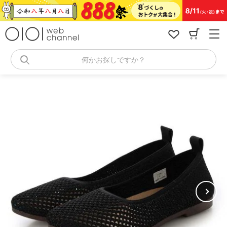
コ
ン
テ
ン
ツ
へ
何かお探しですか？
ス
キ
ッ
プ