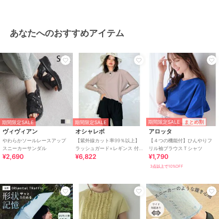
あなたへのおすすめアイテム
期間限定SALE
まとめ割
期間限定SALE
期間限定SALE
ヴィヴィアン
オシャレボ
アロッタ
やわらかソールレースアップ
【紫外線カット率99％以上】
【４つの機能付】ひんやりフ
スニーカーサンダル
ラッシュガード×レギンス 付
リル袖ブラウスＴシャツ
¥2,690
¥6,822
¥1,790
き タンキニ
3点以上で10%OFF