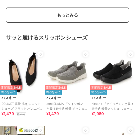
もっとみる
サッと履けるスリッポンシューズ
期間限定SALE
期間限定SALE
期間限定SALE
¥200ｸｰﾎﾟﾝ
¥200ｸｰﾎﾟﾝ
¥200ｸｰﾎﾟﾝ
ハスキー
ハスキー
ハスキー
BOUQET 軽量 洗える ニット
onni ELAMA 「クイッポン」
Kitson+ 「クイッポン」と履け
シューズ フラット バレエパン
と履ける快適 軽量 メッシュカ
る快適 軽量メッシュ ウェーブ
¥1,479
¥1,479
¥1,980
プス スリッポン
ジュアルスリッポン
ソール スリッポン スニーカー
再入荷