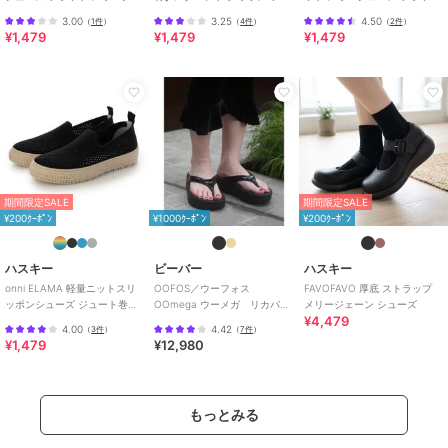
ンパンプス スリッポン
ットパンプス/バレエシューズ
シューズ
3.00
3.25
4.50
（
1件
）
（
4件
）
（
2件
）
¥1,479
¥1,479
¥1,479
期間限定SALE
期間限定SALE
¥200ｸｰﾎﾟﾝ
¥1000ｸｰﾎﾟﾝ
¥200ｸｰﾎﾟﾝ
ハスキー
ビーバー
ハスキー
onni ELAMA 軽量ニットスリ
OOFOS／ウーフォス
FAVOFAVO 厚底 ストラップ
ッポンシューズ ジュート巻き
OOmega ウーメガ リカバリ
メリージェーン シューズ
¥4,479
風 エスパドリーユ
ーサンダル 厚底
4.00
4.42
（
3件
）
（
7件
）
¥1,479
¥12,980
もっとみる