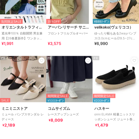
期間限定SALE
35%OFF
¥888ｸｰﾎﾟﾝ
オリエンタルトラフィック
アーバンリサーチ サニーレーベル
velikoko(ヴェリココ）
遮光率100％ 自動開閉 男女兼
フロントフリルプルオーバー
ゆったり幅もある2wayパンプ
用【26春夏新作】ワンタッチ
ス(3.0cmヒール)[19.5~27cm]
¥1,991
¥3,575
¥6,990
晴雨兼用 折りたたみ傘 /G-
ラクチンきれいシューズ
0601
PR
PR
PR
期間限定SALE
期間限定SALE
SALE
¥1000ｸｰﾎﾟﾝ
¥200ｸｰﾎﾟﾝ
ミニミニストア
コムサイズム
ハスキー
ミュール パンプスサンダル レ
レースアップシューズ
onni ELAMA 軽量ニットスリ
ディース
ッポンシューズ ジュート巻き
8,009
¥
風 エスパドリーユ
2,189
1,479
¥
¥