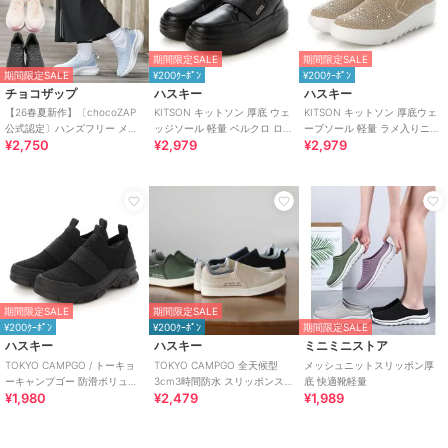
期間限定SALE
期間限定SALE
期間限定SALE
¥200ｸｰﾎﾟﾝ
¥200ｸｰﾎﾟﾝ
チョコザップ
ハスキー
ハスキー
【26春夏新作】〔chocoZAP
KITSON キットソン 厚底 ウェ
KITSON キットソン 厚底ウェ
公式認定〕ハンズフリー メッ
ッジソール 軽量 ベルクロ ロー
ーブソール 軽量 ラメ入りニッ
¥2,750
¥2,979
¥2,979
シュニット スリッポン
カットスリッポン スニーカー
ト スリッポン
期間限定SALE
期間限定SALE
¥200ｸｰﾎﾟﾝ
¥200ｸｰﾎﾟﾝ
期間限定SALE
ハスキー
ハスキー
ミニミニストア
TOKYO CAMPGO / トーキョ
TOKYO CAMPGO 全天候型
メッシュニットスリッポン厚
ーキャンプゴー 防滑ボリュー
3cm3時間防水 スリッポンス
底 快適靴軽量
¥1,980
¥2,479
¥1,989
ムソール 防水スリッポンスニ
ニーカー
ーカー