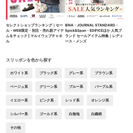
セレクトショップランキング｜セー
IENA・JOURNAL STANDARD・
ル・WEB限定・別注・売れ筋アイテ
Spick&Span・EDIFICEほか 人気ブ
ムをチェック | マルイウェブチャネ
ランド セールアイテム特集｜レディ
ル
ース・メンズ
スリッポンを色から探す
ホワイト系
ブラック系
グレー系
ブラウン系
ベージュ系
グリーン系
ブルー系
パープル系
イエロー系
ピンク系
レッド系
オレンジ系
シルバー系
ゴールド系
白無地
白織柄
その他