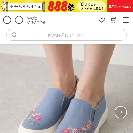
コ
ン
テ
ン
ツ
へ
何かお探しですか？
ス
キ
ッ
プ