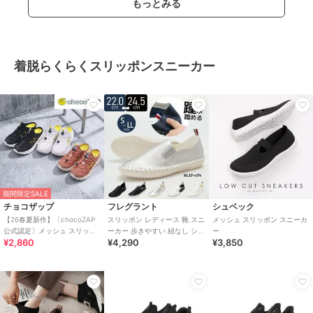
もっとみる
着脱らくらくスリッポンスニーカー
期間限定SALE
チョコザップ
フレグラント
シュベック
【26春夏新作】〔chocoZAP
スリッポン レディース 靴 スニ
メッシュ スリッポン スニーカ
公式認定〕メッシュ スリッポ
ーカー 歩きやすい 紐なし シン
ー
¥2,860
¥4,290
¥3,850
ン スニーカーサンダル
プル らくちん 履きやすい