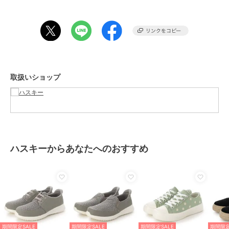
ブランド
ハスキー
ショップ
ハスキー
商品カテゴリ
シューズ
／
スリッポン
性別タイプ
レディース
シューズ
／
スリッポン
取扱いショップ
カラー
BLUE、WHITE、NAVY
サイズ
4サイズ展開
素材
アッパー：帆布、アウトソール：
EVA
商品のお取り扱い方法
ハスキーからあなたへのおすすめ
原産国
中国
期間限定SALE
期間限定SALE
期間限定SALE
期間限定