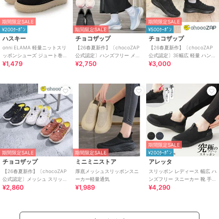
期間限定SALE
期間限定SALE
¥200ｸｰﾎﾟﾝ
期間限定SALE
¥500ｸｰﾎﾟﾝ
ハスキー
チョコザップ
チョコザップ
onni ELAMA 軽量ニットスリ
【26春夏新作】〔chocoZAP
【26春夏新作】〔chocoZAP
ッポンシューズ ジュート巻き
公式認定〕ハンズフリー メッ
公式認定〕3E幅広 軽量 ハンズ
¥1,479
¥2,750
¥3,000
風 エスパドリーユ
シュニット スリッポン
フリー スリッポン スニーカー
期間限定SALE
期間限定SALE
期間限定SALE
¥200ｸｰﾎﾟﾝ
チョコザップ
ミニミニストア
アレッタ
【26春夏新作】〔chocoZAP
厚底メッシュスリッポンスニ
スリッポン レディース 幅広 ハ
公式認定〕メッシュ スリッポ
ーカー軽量通気
ンズフリー スニーカー 靴 手を
¥2,860
¥1,989
¥4,290
ン スニーカーサンダル
使わず履ける プレーン きれい
め