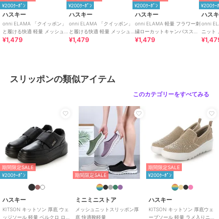
¥200ｸｰﾎﾟﾝ
¥200ｸｰﾎﾟﾝ
¥200ｸｰﾎﾟﾝ
¥200ｸｰ
ハスキー
ハスキー
ハスキー
ハス
onni ELAMA 「クイッポン」
onni ELAMA 「クイッポン」
onni ELAMA 軽量 フラワー刺
onni 
と履ける快適 軽量 メッシュ
と履ける快適 軽量 メッシュ
繍ローカットキャンバススニ
ニット
¥1,479
¥1,479
¥1,479
¥1,47
レースアップカジュアルスニ
カジュアルスリッポン
ーカー
ットシ
ーカー
スリッポンの類似アイテム
このカテゴリーをすべてみる
期間限定SALE
期間限定SALE
¥200ｸｰﾎﾟﾝ
期間限定SALE
¥200ｸｰﾎﾟﾝ
ハスキー
ミニミニストア
ハスキー
KITSON キットソン 厚底 ウェ
メッシュニットスリッポン厚
KITSON キットソン 厚底ウェ
ッジソール 軽量 ベルクロ ロー
底 快適靴軽量
ーブソール 軽量 ラメ入りニッ