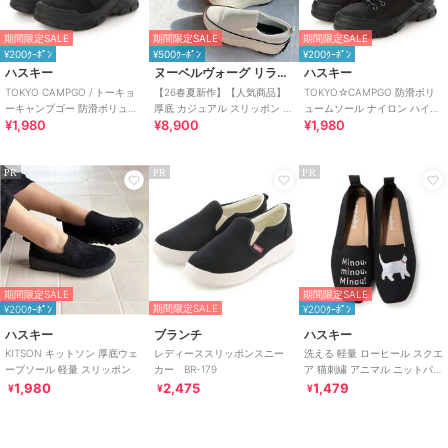
期間限定SALE
期間限定SALE
期間限定SALE
¥200ｸｰﾎﾟﾝ
¥500ｸｰﾎﾟﾝ
¥200ｸｰﾎﾟﾝ
ハスキー
ヌーベルヴォーグ リラックス
ハスキー
TOKYO CAMPGO / トーキョ
【26春夏新作】【人気商品】
TOKYO☆CAMPGO 防滑ボリ
ーキャンプゴー 防滑ボリュー
厚底 カジュアル スリッポン ス
ュームソール ナイロン ハイカ
¥1,980
¥8,900
¥1,980
ムソール 防水スリッポンスニ
ニーカー
ット防水スニーカー
ーカー
PR
PR
PR
期間限定SALE
期間限定SALE
期間限定SALE
¥200ｸｰﾎﾟﾝ
¥200ｸｰﾎﾟﾝ
ハスキー
ブランチ
ハスキー
KITSON キットソン 厚底ウェ
レディーススリッポンスニー
洗える 軽量 ローヒール スクエ
ーブソール 軽量 スリッポン
カー BR-179
ア 猫刺繍 アニマル ニットパン
プス スリッポン オペラシュー
1,980
2,475
1,479
¥
¥
¥
ズ