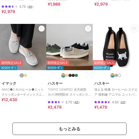
¥1,989
¥2,979
カットスリッポン スニーカー
ト スリッポン
3.75
（
4件
）
¥2,979
期間限定SALE
期間限定SALE
期間限定SALE
¥200ｸｰﾎﾟﾝ
¥200ｸｰﾎﾟﾝ
¥200ｸｰﾎﾟﾝ
イマック
ハスキー
ハスキー
IMAC◆2.4cmヒール◆ニット
TOKYO CAMPGO 全天候型
洗える 軽量 ローヒール スクエ
スリッポンオーナメントスニ
3cm3時間防水 スリッポンス
ア 猫刺繍 アニマル ニットパン
¥12,430
ーカー
ニーカー
プス スリッポン オペラシュー
3.75
4.50
（
4件
）
（
2件
）
ズ
¥2,479
¥1,479
もっとみる