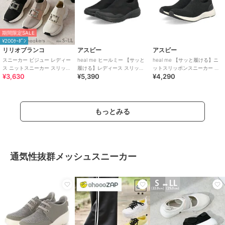
期間限定SALE
¥200ｸｰﾎﾟﾝ
リリオブランコ
アスビー
アスビー
スニーカー ビジュー レディー
heal me ヒールミー 【サッと
heal me 【サッと履ける】ニ
ス ニットスニーカー スリッポ
履ける】レディース スリッポ
ットスリッポンスニーカー 軽
¥3,630
¥5,390
¥4,290
ンシューズ メッシュ
ンスニーカー 幅広3E 軽量
量 すぐスポ 脱ぎ履き簡単 立っ
たまま
もっとみる
通気性抜群メッシュスニーカー