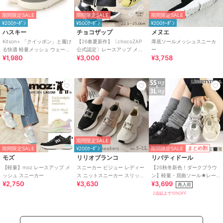
期間限定SALE
期間限定SALE
期間限定SALE
¥200ｸｰﾎﾟﾝ
¥500ｸｰﾎﾟﾝ
¥200ｸｰﾎﾟﾝ
ハスキー
チョコザップ
メヌエ
Kitson+ 「クイッポン」と履け
【26春夏新作】〔chocoZAP
厚底ソールメッシュスニーカ
る快適 軽量メッシュ ウェーブ
公式認定〕レースアップ メッ
ー
¥1,980
¥3,000
¥3,758
ソール レースアップスニーカ
シュ スニーカー
ー
期間限定SALE
期間限定SALE
まとめ割
期間限定SALE
¥200ｸｰﾎﾟﾝ
モズ
リリオブランコ
リバティドール
【軽量】moz レースアップ メ
スニーカー ビジュー レディー
【26秋冬新色！ダークブラウ
ッシュ スニーカー
ス ニットスニーカー スリッポ
ン】軽量・屈曲ソール★レー
¥2,750
¥3,630
¥3,699
ンシューズ メッシュ
スアップゴムベルトメッシュ
再入荷
スニーカー★3802
2点以上で10%OFF