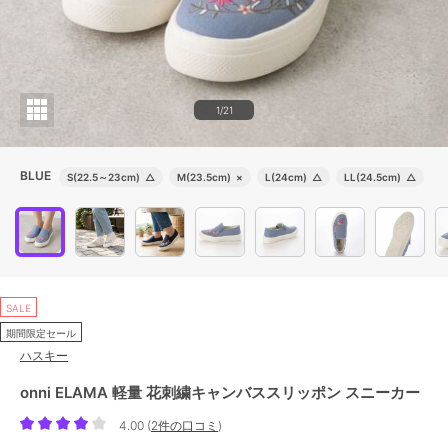
1/21
BLUE
S(22.5～23cm)
△
M(23.5cm)
×
L(24cm)
△
LL(24.5cm)
△
SALE
期間限定セール
ハスキー
onni ELAMA 軽量 花刺繍キャンバススリッポン スニーカー
4.00
(
2件の口コミ
)