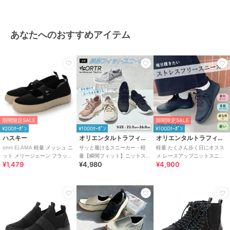
あなたへのおすすめアイテム
期間限定SALE
期間限定SALE
¥200ｸｰﾎﾟﾝ
¥1000ｸｰﾎﾟﾝ
¥1000ｸｰﾎﾟﾝ
ハスキー
オリエンタルトラフィック
オリエンタルトラフィック
onni ELAMA 軽量 メッシュ ニ
サッと履けるスニーカー・軽
軽量 たくさん歩く日にオスス
ット メリージェーン フラット
量【瞬間フィット】ニットス
メ レースアップニットスニー
¥1,479
¥4,980
¥4,900
シューズ
ニーカー / スリッポン /
カー スリッポン /OT3765
OT3757