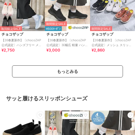
期間限定SALE
期間限定SALE
¥500ｸｰﾎﾟﾝ
期間限定SALE
チョコザップ
チョコザップ
チョコザップ
【26春夏新作】〔chocoZAP
【26春夏新作】〔chocoZAP
【26春夏新作】〔chocoZAP
公式認定〕ハンズフリー メッ
公式認定〕3E幅広 軽量 ハンズ
公式認定〕メッシュ スリッポ
¥2,750
¥3,000
¥2,860
シュニット スリッポン
フリー スリッポン スニーカー
ン スニーカーサンダル
もっとみる
サッと履けるスリッポンシューズ