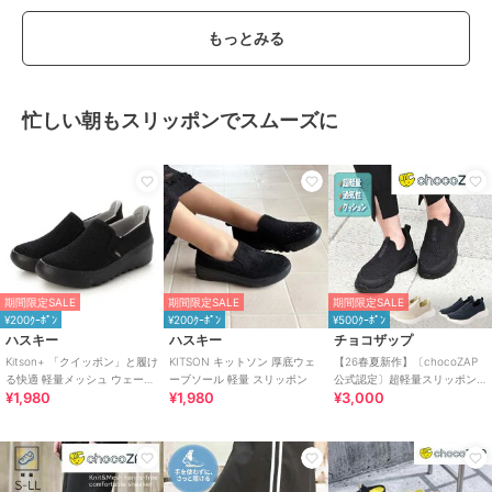
もっとみる
忙しい朝もスリッポンでスムーズに
期間限定SALE
期間限定SALE
期間限定SALE
¥200ｸｰﾎﾟﾝ
¥200ｸｰﾎﾟﾝ
¥500ｸｰﾎﾟﾝ
ハスキー
ハスキー
チョコザップ
Kitson+ 「クイッポン」と履け
KITSON キットソン 厚底ウェ
【26春夏新作】〔chocoZAP
る快適 軽量メッシュ ウェーブ
ーブソール 軽量 スリッポン
公式認定〕超軽量スリッポン
¥1,980
¥1,980
¥3,000
ソール スリッポン スニーカー
スニーカー