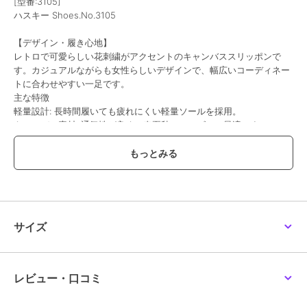
[型番:3105]
ハスキー Shoes.No.3105
【デザイン・履き心地】
レトロで可愛らしい花刺繍がアクセントのキャンバススリッポンで
す。カジュアルながらも女性らしいデザインで、幅広いコーディネー
トに合わせやすい一足です。
主な特徴
軽量設計: 長時間履いても疲れにくい軽量ソールを採用。
キャンバス素材: 通気性が良く、春夏秋のシーズンに最適です。
選べるカラー: ベージュ、ライトブルー、ネイビーの3色展開で、お好
みに合わせてお選びいただけます。
普段使いはもちろん、通勤・通学、ちょっとしたお出かけや旅行にも
おすすめです。脱ぎ履きしやすいスリッポンタイプは、忙しい日常に
もぴったりです。
【サイズに関して】
サイズ
普段23.5を着用しているスタッフがMサイズを着用でジャストサイズ
でした。
普段24センチのスタッフでLサイズがジャストでした。
レビュー・口コミ
期間限定セール開催中