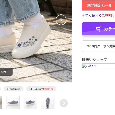
期間限定セール
今すぐ使える
2,000円
カラ
200円クーポン対
取扱いショップ
1/21
L(24cm)
△
LL(24.5cm)
残り1点