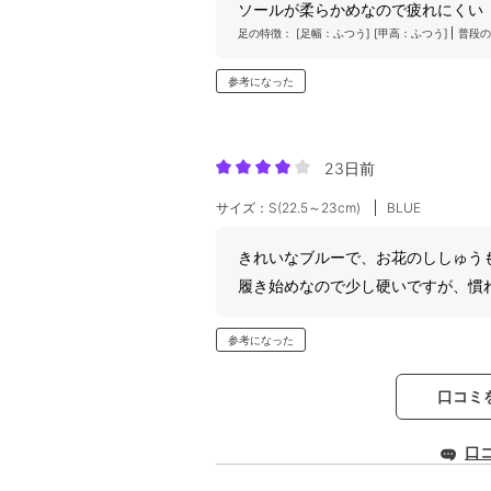
ソールが柔らかめなので疲れにくい
足の特徴：
[足幅：ふつう]
[甲高：ふつう]
普段の
参考になった
23日前
サイズ：S(22.5～23cm)
BLUE
きれいなブルーで、お花のししゅう
履き始めなので少し硬いですが、慣
参考になった
口コミ
口