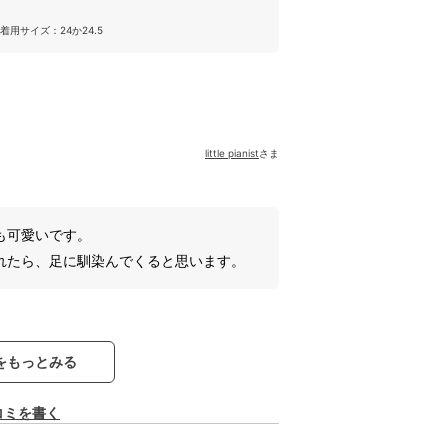
着用サイズ：24か24.5
little pianist
さま
も可愛いです。
れたら、足に馴染んでくると思います。
をもっとみる
コミを書く