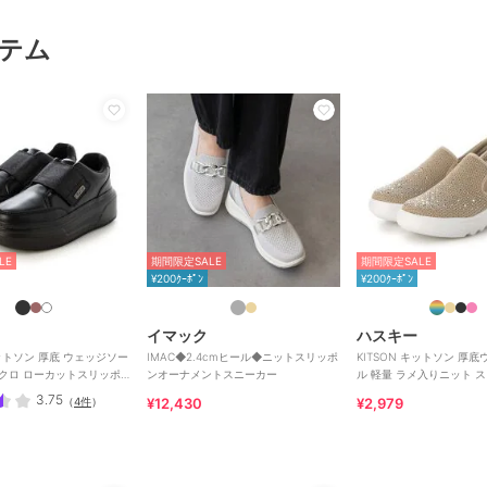
テム
LE
期間限定SALE
期間限定SALE
¥200ｸｰﾎﾟﾝ
¥200ｸｰﾎﾟﾝ
イマック
ハスキー
キットソン 厚底 ウェッジソー
IMAC◆2.4cmヒール◆ニットスリッポ
KITSON キットソン 厚
ルクロ ローカットスリッポ
ンオーナメントスニーカー
ル 軽量 ラメ入りニット 
ー
3.75
（
4件
）
¥12,430
¥2,979