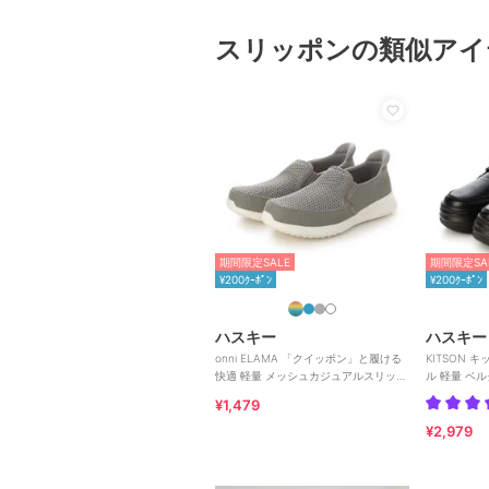
スリッポンの類似アイ
期間限定SALE
期間限定SA
¥200ｸｰﾎﾟﾝ
¥200ｸｰﾎﾟﾝ
ハスキー
ハスキー
onni ELAMA 「クイッポン」と履ける
KITSON 
快適 軽量 メッシュカジュアルスリッポ
ル 軽量 ベ
ン
ン スニーカ
¥1,479
¥2,979