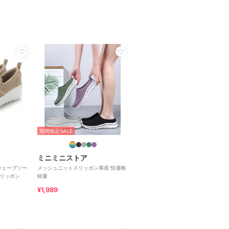
期間限定SALE
ミニミニストア
底ウェーブソー
メッシュニットスリッポン厚底 快適靴
スリッポン
軽量
¥1,989