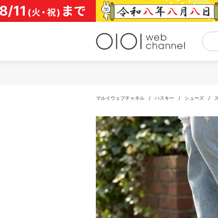
コ
ン
テ
ン
ツ
へ
ス
キ
ッ
プ
マルイウェブチャネル
/
ハスキー
/
シューズ
/