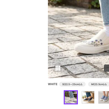
WHITE
S(22.5～23cm)
△
M(23.5cm)
△