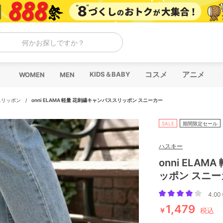
何かお探しですか？
コスメ
アニメ
KIDS＆BABY
WOMEN
MEN
スリッポン
/
onni ELAMA 軽量 花刺繍キャンバススリッポン スニーカー
SALE
期間限定セール
ハスキー
onni ELA
ッポン スニー
4.00 
1,479
￥
税込