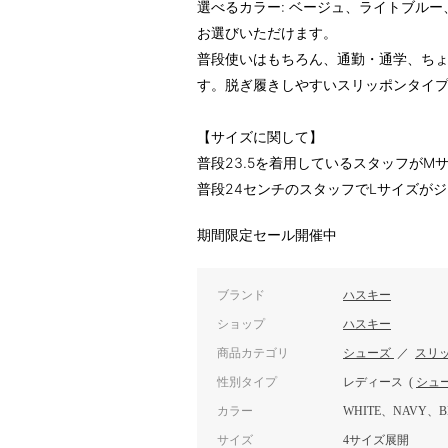
選べるカラー: ベージュ、ライトブル
お選びいただけます。
普段使いはもちろん、通勤・通学、ち
す。脱ぎ履きしやすいスリッポンタイ
【サイズに関して】
普段23.5を着用しているスタッフが
普段24センチのスタッフでLサイズが
期間限定セール開催中
ブランド
ハスキー
ショップ
ハスキー
商品カテゴリ
シューズ
／
スリ
性別タイプ
レディース
(
シュ
カラー
WHITE、NAVY、B
サイズ
4サイズ展開