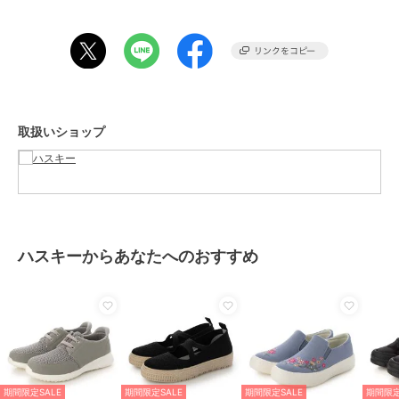
期間限定セール開催中
ブランド
ハスキー
ショップ
ハスキー
商品カテゴリ
シューズ
／
スニーカー
取扱いショップ
性別タイプ
レディース
シューズ
／
スニーカー
カラー
MINT、WHITE、NAVY
サイズ
4サイズ展開
素材
アッパー：帆布、アウトソール：
ハスキーからあなたへのおすすめ
EVA
商品のお取り扱い方法
原産国
中国
期間限定SALE
期間限定SALE
期間限定SALE
期間限定