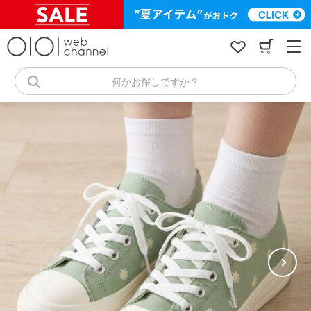
コ
ン
テ
ン
ツ
へ
何かお探しですか？
ス
キ
ッ
プ