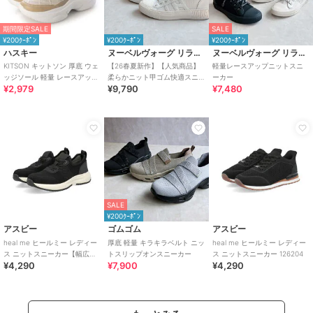
期間限定SALE
SALE
¥200ｸｰﾎﾟﾝ
¥200ｸｰﾎﾟﾝ
¥200ｸｰﾎﾟﾝ
ハスキー
ヌーベルヴォーグ リラックス
ヌーベルヴォーグ リラックス
KITSON キットソン 厚底 ウェ
【26春夏新作】【人気商品】
軽量レースアップニットスニ
ッジソール 軽量 レースアップ
柔らかニット甲ゴム快適スニ
ーカー
¥2,979
¥9,790
¥7,480
ニットスニーカー
ーカー
SALE
¥200ｸｰﾎﾟﾝ
アスビー
ゴムゴム
アスビー
heal me ヒールミー レディー
厚底 軽量 キラキラベルト ニッ
heal me ヒールミー レディー
ス ニットスニーカー【幅広
トスリップオンスニーカー
ス ニットスニーカー 126204
¥4,290
¥7,900
¥4,290
3E】 126205