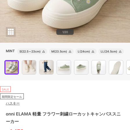
1/20
MINT
S(22.5～23cm)
△
M(23.5cm)
△
L(24cm)
△
LL(24.5cm)
△
SALE
期間限定セール
ハスキー
onni ELAMA 軽量 フラワー刺繍ローカットキャンバススニ
ーカー