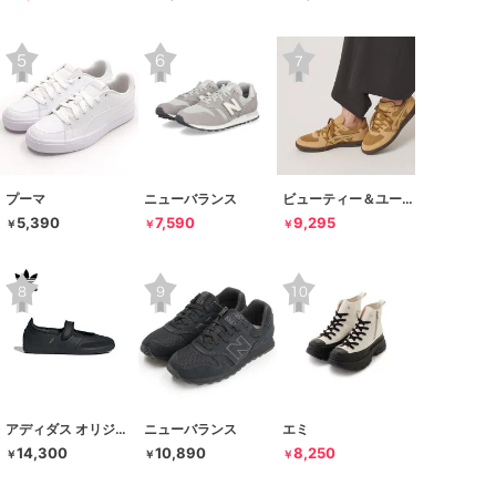
プーマ
ニューバランス
ビューティー＆ユース ユナイテッドアローズ
5,390
7,590
9,295
￥
￥
￥
アディダス オリジナルス
ニューバランス
エミ
14,300
10,890
8,250
￥
￥
￥