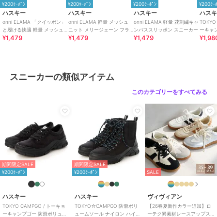
¥200ｸｰﾎﾟﾝ
¥200ｸｰﾎﾟﾝ
¥200ｸｰﾎﾟﾝ
¥200ｸｰ
ハスキー
ハスキー
ハスキー
ハス
onni ELAMA 「クイッポン」
onni ELAMA 軽量 メッシュ
onni ELAMA 軽量 花刺繍キャ
TOKYO
と履ける快適 軽量 メッシュ
ニット メリージェーン フラ
ンバススリッポン スニーカー
ーキャ
¥1,479
¥1,479
¥1,479
¥1,98
レースアップカジュアルスニ
ットシューズ
ムソー
ーカー
ーカー
スニーカーの類似アイテム
このカテゴリーをすべてみる
期間限定SALE
期間限定SALE
¥200ｸｰﾎﾟﾝ
¥200ｸｰﾎﾟﾝ
SALE
ハスキー
ハスキー
ヴィヴィアン
TOKYO CAMPGO / トーキョ
TOKYO☆CAMPGO 防滑ボリ
【26春夏新作カラー追加】ロ
ーキャンプゴー 防滑ボリュー
ュームソール ナイロン ハイカ
ーテク異素材レースアップス