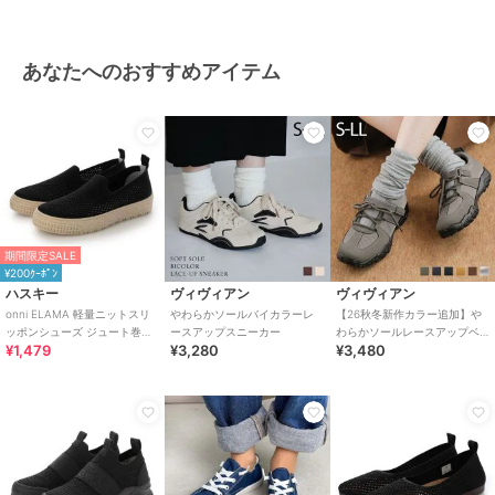
あなたへのおすすめアイテム
期間限定SALE
¥200ｸｰﾎﾟﾝ
ハスキー
ヴィヴィアン
ヴィヴィアン
onni ELAMA 軽量ニットスリ
やわらかソールバイカラーレ
【26秋冬新作カラー追加】や
ッポンシューズ ジュート巻き
ースアップスニーカー
わらかソールレースアップベ
¥1,479
¥3,280
¥3,480
風 エスパドリーユ
ルトスニーカー