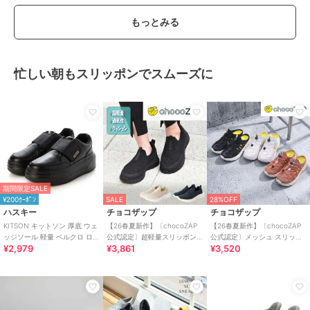
もっとみる
忙しい朝もスリッポンでスムーズに
期間限定SALE
¥200ｸｰﾎﾟﾝ
SALE
28%OFF
ハスキー
チョコザップ
チョコザップ
KITSON キットソン 厚底 ウェ
【26春夏新作】〔chocoZAP
【26春夏新作】〔chocoZAP
ッジソール 軽量 ベルクロ ロー
公式認定〕超軽量スリッポン
公式認定〕メッシュ スリッポ
¥2,979
¥3,861
¥3,520
カットスリッポン スニーカー
スニーカー
ン スニーカーサンダル