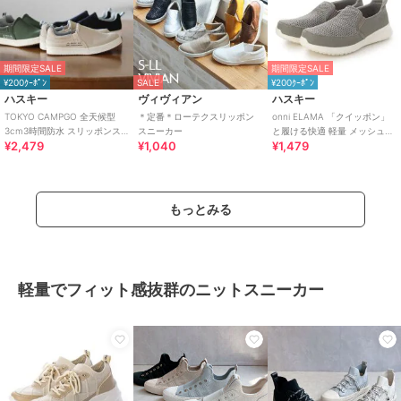
期間限定SALE
期間限定SALE
¥200ｸｰﾎﾟﾝ
SALE
¥200ｸｰﾎﾟﾝ
ハスキー
ヴィヴィアン
ハスキー
TOKYO CAMPGO 全天候型
＊定番＊ローテクスリッポン
onni ELAMA 「クイッポン」
3cm3時間防水 スリッポンス
スニーカー
と履ける快適 軽量 メッシュカ
¥2,479
¥1,040
¥1,479
ニーカー
ジュアルスリッポン
もっとみる
軽量でフィット感抜群のニットスニーカー