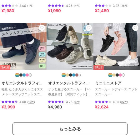
ムソール ナイロン 防水スニー
ット防水スニーカー
ニーカー
3.00
4.75
3.37
（
1件
）
（
4件
）
（
16件
）
カー
¥1,980
¥1,980
¥2,480
SALE
SALE
オリエンタルトラフィック
オリエンタルトラフィック
ミニミニストア
軽量 たくさん歩く日にオスス
サッと履けるスニーカー 【26
スニーカー レディース ニット
メ レースアップニットスニー
春夏新作】【瞬間フィット】
スニーカー
カー スリッポン /OT3765
ニットレースアップスニーカ
4.60
4.75
4.31
（
10件
）
（
4件
）
（
22件
）
ー/OT3789
¥3,990
¥4,980
¥2,624
もっとみる