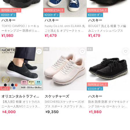
期間限定SALE
期間限定SALE
期間限定SALE
¥200ｸｰﾎﾟﾝ
¥200ｸｰﾎﾟﾝ
¥200ｸｰﾎﾟﾝ
ハスキー
ハスキー
ハスキー
TOKYO CAMPGO / トーキョ
husky Co.Ltd. onni ELAMA 丸
BOUQET 洗える 軽量 ラメ編
ーキャンプゴー 防滑ボリュー
ごと洗える オブリークトゥ ス
みニットメッシュパンプス
¥1,980
¥1,479
¥1,479
ムソール 防水スリッポンスニ
ニーカー
ーカー
PR
PR
PR
期間限定SALE
SALE
¥200ｸｰﾎﾟﾝ
オリエンタルトラフィック
スケッチャーズ
ハスキー
【再入荷】軽量 オリトラのス
SKECHERS/スケッチャーズ/ボ
防水 防滑 防寒 ダイヤキルティ
ニーカー人気NO.1 ニットスニ
ブス スポート スクワッド カオ
ング 3ホール ローカット レー
ーカー スリッポン /3709
ス/SLIP-INS
スアップ スニーカー
4,000
9,350
1,980
¥
¥
¥