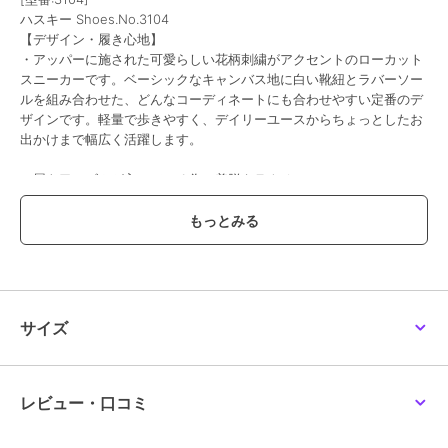
ハスキー Shoes.No.3104
【デザイン・履き心地】
・アッパーに施された可愛らしい花柄刺繍がアクセントのローカット
スニーカーです。ベーシックなキャンバス地に白い靴紐とラバーソー
ルを組み合わせた、どんなコーディネートにも合わせやすい定番のデ
ザインです。軽量で歩きやすく、デイリーユースからちょっとしたお
出かけまで幅広く活躍します。
・履き口にゴムが入っている為、着脱もラクチン。
紐を外してスリッポンとして使用できるなど汎用性の高い商品です。
「デザイン」「ディティール」「履き心地」「機能性」とすべての面
において従来の定番品よりほんの少しづつアップデートされたローテ
クスニーカーです。
【サイズに関して】
普段23.5を着用しているスタッフがMサイズを着用でジャストサイズ
サイズ
でした。
普段24センチのスタッフでLサイズがジャストでした、紐を外してス
リッポン仕様にするとMサイズでも履けそうです。
サイズには、個人差があり必ずしもこの限りでは、ございませんがス
レビュー・口コミ
リッポンメインでお考えの際は、ワンサイズダウンがおすすめです。