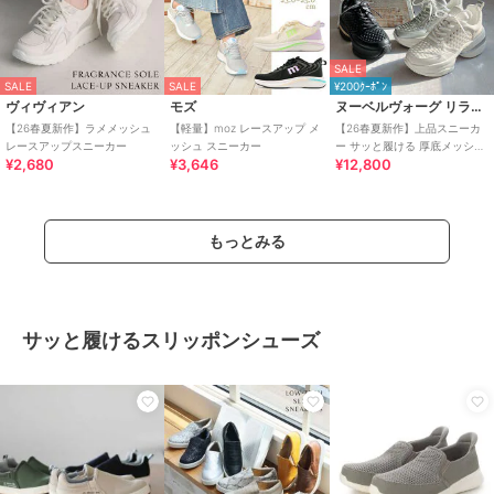
SALE
SALE
SALE
¥200ｸｰﾎﾟﾝ
ヴィヴィアン
モズ
ヌーベルヴォーグ リラックス
【26春夏新作】ラメメッシュ
【軽量】moz レースアップ メ
【26春夏新作】上品スニーカ
レースアップスニーカー
ッシュ スニーカー
ー サッと履ける 厚底メッシュ
¥2,680
¥3,646
¥12,800
大人スニーカー
もっとみる
サッと履けるスリッポンシューズ