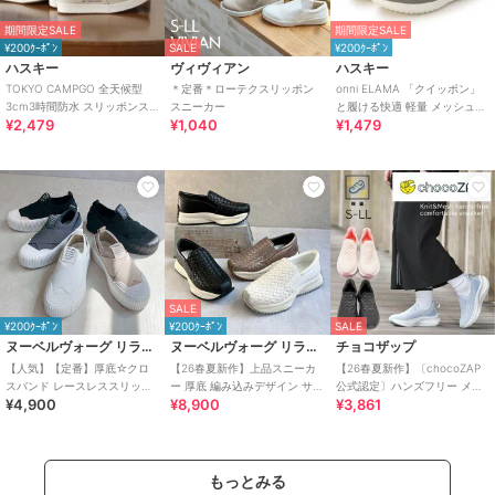
期間限定SALE
期間限定SALE
¥200ｸｰﾎﾟﾝ
SALE
¥200ｸｰﾎﾟﾝ
ハスキー
ヴィヴィアン
ハスキー
TOKYO CAMPGO 全天候型
＊定番＊ローテクスリッポン
onni ELAMA 「クイッポン」
3cm3時間防水 スリッポンス
スニーカー
と履ける快適 軽量 メッシュカ
¥2,479
¥1,040
¥1,479
ニーカー
ジュアルスリッポン
SALE
¥200ｸｰﾎﾟﾝ
¥200ｸｰﾎﾟﾝ
SALE
ヌーベルヴォーグ リラックス
ヌーベルヴォーグ リラックス
チョコザップ
【人気】【定番】厚底☆クロ
【26春夏新作】上品スニーカ
【26春夏新作】〔chocoZAP
スバンド レースレススリッポ
ー 厚底 編み込みデザイン サイ
公式認定〕ハンズフリー メッ
¥4,900
¥8,900
¥3,861
ン
ドゴア スリッポンスニーカー
シュニット スリッポン
もっとみる