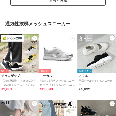
もっとみる
通気性抜群メッシュスニーカー
SALE
30%OFF
¥200ｸｰﾎﾟﾝ
チョコザップ
リーガル
メヌエ
【26春夏新作】〔chocoZAP
REGAL BF07 メッシュスニー
厚底ソールメッシュスニーカ
公式認定〕レースアップ メッ
カー ホワイトシルバー スニー
ー
¥3,861
¥13,090
¥4,699
シュ スニーカー
カー