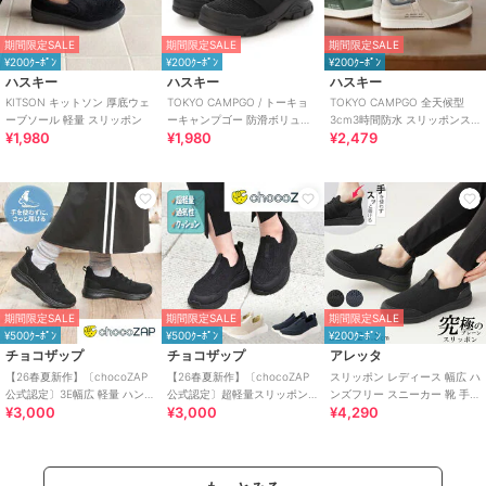
期間限定SALE
期間限定SALE
期間限定SALE
¥200ｸｰﾎﾟﾝ
¥200ｸｰﾎﾟﾝ
¥200ｸｰﾎﾟﾝ
ハスキー
ハスキー
ハスキー
KITSON キットソン 厚底ウェ
TOKYO CAMPGO / トーキョ
TOKYO CAMPGO 全天候型
ーブソール 軽量 スリッポン
ーキャンプゴー 防滑ボリュー
3cm3時間防水 スリッポンス
¥1,980
¥1,980
¥2,479
ムソール 防水スリッポンスニ
ニーカー
ーカー
期間限定SALE
期間限定SALE
期間限定SALE
¥500ｸｰﾎﾟﾝ
¥500ｸｰﾎﾟﾝ
¥200ｸｰﾎﾟﾝ
チョコザップ
チョコザップ
アレッタ
【26春夏新作】〔chocoZAP
【26春夏新作】〔chocoZAP
スリッポン レディース 幅広 ハ
公式認定〕3E幅広 軽量 ハンズ
公式認定〕超軽量スリッポン
ンズフリー スニーカー 靴 手を
¥3,000
¥3,000
¥4,290
フリー スリッポン スニーカー
スニーカー
使わず履ける プレーン きれい
め