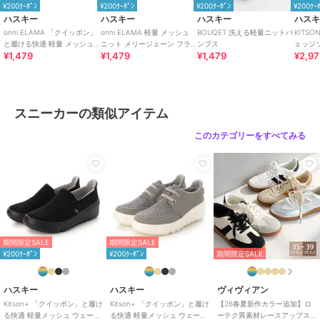
¥200ｸｰﾎﾟﾝ
¥200ｸｰﾎﾟﾝ
¥200ｸｰﾎﾟﾝ
¥200ｸｰ
ハスキー
ハスキー
ハスキー
ハス
onni ELAMA 「クイッポン」
onni ELAMA 軽量 メッシュ
BOUQET 洗える軽量ニットパ
KITS
と履ける快適 軽量 メッシュ
ニット メリージェーン フラ
ンプス
ェッジ
¥1,479
¥1,479
¥1,479
¥2,9
カジュアルスリッポン
ットシューズ
ローカ
カー
スニーカーの類似アイテム
このカテゴリーをすべてみる
期間限定SALE
期間限定SALE
¥200ｸｰﾎﾟﾝ
¥200ｸｰﾎﾟﾝ
期間限定SALE
ハスキー
ハスキー
ヴィヴィアン
Kitson+ 「クイッポン」と履け
Kitson+ 「クイッポン」と履け
【26春夏新作カラー追加】ロ
る快適 軽量メッシュ ウェーブ
る快適 軽量メッシュ ウェーブ
ーテク異素材レースアップス