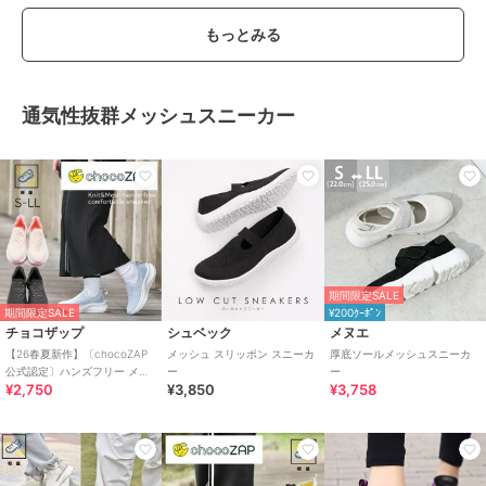
もっとみる
通気性抜群メッシュスニーカー
期間限定SALE
期間限定SALE
¥200ｸｰﾎﾟﾝ
チョコザップ
シュベック
メヌエ
【26春夏新作】〔chocoZAP
メッシュ スリッポン スニーカ
厚底ソールメッシュスニーカ
公式認定〕ハンズフリー メッ
ー
ー
¥2,750
¥3,850
¥3,758
シュニット スリッポン