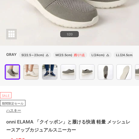
1/20
GRAY
S(22.5～23cm)
△
M(23.5cm)
残り1点
L(24cm)
△
LL(24.5cm)
△
SALE
期間限定セール
ハスキー
onni ELAMA 「クイッポン」と履ける快適 軽量 メッシュレ
ースアップカジュアルスニーカー