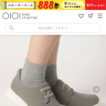
コ
ン
テ
ン
ツ
へ
何かお探しですか？
ス
キ
ッ
プ