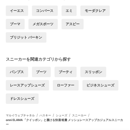
イーエス
コンバース
エミ
モーダクレア
プーマ
メガスポーツ
アスビー
ブリジット バーキン
スニーカーを関連カテゴリから探す
パンプス
ブーツ
ブーティ
スリッポン
レースアップシューズ
ローファー
ビジネスシューズ
ドレスシューズ
/
/
/
/
マルイウェブチャネル
ハスキー
シューズ
スニーカー
onni ELAMA 「クイッポン」と履ける快適 軽量 メッシュレースアップカジュアルスニーカ
ー