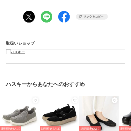
でした。
※サイズ感には個人差がある為、ご参考程度にお考え下さい。
期間限定セール開催中
ブランド
ハスキー
取扱いショップ
ショップ
ハスキー
商品カテゴリ
シューズ
／
スニーカー
性別タイプ
レディース
シューズ
／
スニーカー
カラー
GRAY、WHITE、NAVY
ハスキーからあなたへのおすすめ
サイズ
4サイズ展開
素材
アッパー： ポリエステル/ アウト
ソール：EVA
商品のお取り扱い方法
原産国
中国
期間限定SALE
期間限定SALE
期間限定SALE
期間限定