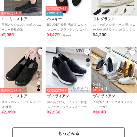
期間限定SALE
期間限定SALE
¥200ｸｰﾎﾟﾝ
ミニミニストア
ハスキー
フレグラント
厚底メッシュスリッポンスニ
BOUQET 軽量 洗える ニット
スリッポン レディース 靴 スニ
ーカー軽量通気
シューズ フラット バレエパン
ーカー 歩きやすい 紐なし シン
¥1,989
¥1,479
¥4,290
プス スリッポン
プル らくちん 履きやすい
再入荷
期間限定SALE
期間限定SALE
SALE
ミニミニストア
ヴィヴィアン
ヴィヴィアン
スリッポンシューズ レディー
後ろ姿が映えるビジュー付き
＊定番＊ローテクスリッポン
ス 軽量
スリッポンウェッジスニーカ
スニーカー
¥2,490
¥2,950
¥1,040
ー
もっとみる