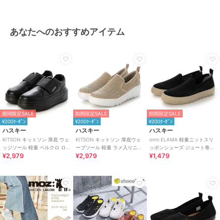
あなたへのおすすめアイテム
期間限定SALE
期間限定SALE
期間限定SALE
¥200ｸｰﾎﾟﾝ
¥200ｸｰﾎﾟﾝ
¥200ｸｰﾎﾟﾝ
ハスキー
ハスキー
ハスキー
KITSON キットソン 厚底 ウェ
KITSON キットソン 厚底ウェ
onni ELAMA 軽量ニットスリ
ッジソール 軽量 ベルクロ ロー
ーブソール 軽量 ラメ入りニッ
ッポンシューズ ジュート巻き
¥2,979
¥2,979
¥1,479
カットスリッポン スニーカー
ト スリッポン
風 エスパドリーユ