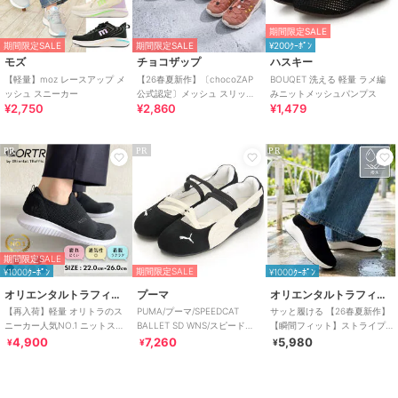
期間限定SALE
期間限定SALE
期間限定SALE
¥200ｸｰﾎﾟﾝ
モズ
チョコザップ
ハスキー
【軽量】moz レースアップ メ
【26春夏新作】〔chocoZAP
BOUQET 洗える 軽量 ラメ編
ッシュ スニーカー
公式認定〕メッシュ スリッポ
みニットメッシュパンプス
¥2,750
¥2,860
¥1,479
ン スニーカーサンダル
PR
PR
PR
期間限定SALE
期間限定SALE
¥1000ｸｰﾎﾟﾝ
¥1000ｸｰﾎﾟﾝ
オリエンタルトラフィック
プーマ
オリエンタルトラフィック
【再入荷】軽量 オリトラのス
PUMA/プーマ/SPEEDCAT
サッと履ける 【26春夏新作】
ニーカー人気NO.1 ニットスニ
BALLET SD WNS/スピードキ
【瞬間フィット】ストライプ
ーカー スリッポン /3709
ャット バレエ
ニット防水スリッポンスニー
4,900
7,260
5,980
¥
¥
¥
カー/OT3801