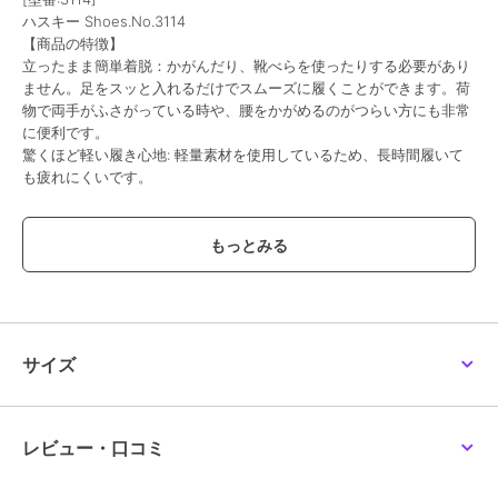
ハスキー Shoes.No.3114
【商品の特徴】
立ったまま簡単着脱：かがんだり、靴べらを使ったりする必要があり
ません。足をスッと入れるだけでスムーズに履くことができます。荷
物で両手がふさがっている時や、腰をかがめるのがつらい方にも非常
に便利です。
驚くほど軽い履き心地: 軽量素材を使用しているため、長時間履いて
も疲れにくいです。
通気性抜群のメッシュ素材: アッパー全体にメッシュ素材を採用し、
通気性が非常に高く、蒸れを防ぎ快適な履き心地を一日中キープしま
す。
足に優しいクッション性: インソールとソールは適度なクッション性
があり、歩行時の衝撃を和らげます。
サイズ
シンプルなデザイン: どんなコーディネートにも合わせやすいシンプ
ルなレースアップデザインです。カジュアルからスポーティーなスタ
イルまで幅広く対応します。
レビュー・口コミ
【サイズに関して】
普段23.5を着用しているスタッフがMサイズを着用でジャストサイズ