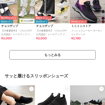
期間限定SALE
期間限定SALE
¥500ｸｰﾎﾟﾝ
¥500ｸｰﾎﾟﾝ
期間限定SALE
チョコザップ
チョコザップ
ミニミニストア
【26春夏新作】〔chocoZAP
【26春夏新作】〔chocoZAP
メッシュスニーカー ローカッ
公式認定〕レースアップ メッ
公式認定〕レースアップ メッ
トレディース
¥3,000
¥3,000
¥2,190
シュ グラデーション スニーカ
シュ スニーカー
ー
もっとみる
サッと履けるスリッポンシューズ