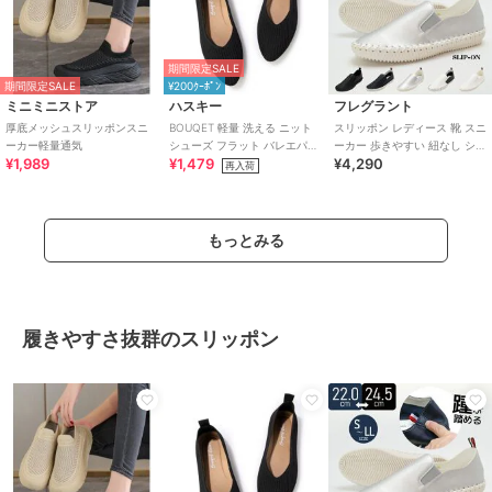
期間限定SALE
期間限定SALE
¥200ｸｰﾎﾟﾝ
ミニミニストア
ハスキー
フレグラント
厚底メッシュスリッポンスニ
BOUQET 軽量 洗える ニット
スリッポン レディース 靴 スニ
ーカー軽量通気
シューズ フラット バレエパン
ーカー 歩きやすい 紐なし シン
¥1,989
¥1,479
¥4,290
プス スリッポン
プル らくちん 履きやすい
再入荷
もっとみる
履きやすさ抜群のスリッポン