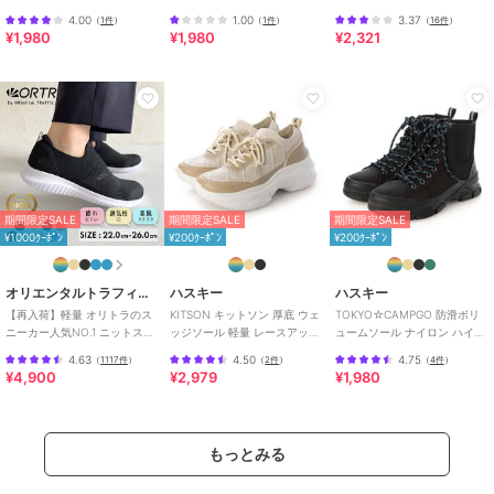
ソール スリッポン スニーカー
ソール レースアップスニーカ
ニーカー
4.00
1.00
3.37
（
1件
）
（
1件
）
（
16件
）
ー
¥1,980
¥1,980
¥2,321
期間限定SALE
期間限定SALE
期間限定SALE
¥1000ｸｰﾎﾟﾝ
¥200ｸｰﾎﾟﾝ
¥200ｸｰﾎﾟﾝ
オリエンタルトラフィック
ハスキー
ハスキー
【再入荷】軽量 オリトラのス
KITSON キットソン 厚底 ウェ
TOKYO☆CAMPGO 防滑ボリ
ニーカー人気NO.1 ニットスニ
ッジソール 軽量 レースアップ
ュームソール ナイロン ハイカ
ーカー スリッポン /3709
ニットスニーカー
ット防水スニーカー
4.63
4.50
4.75
（
1117件
）
（
2件
）
（
4件
）
¥4,900
¥2,979
¥1,980
もっとみる