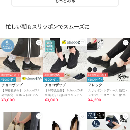
もっとみる
忙しい朝もスリッポンでスムーズに
期間限定SALE
期間限定SALE
期間限定SALE
¥500ｸｰﾎﾟﾝ
¥500ｸｰﾎﾟﾝ
¥200ｸｰﾎﾟﾝ
チョコザップ
チョコザップ
アレッタ
【26春夏新作】〔chocoZAP
【26春夏新作】〔chocoZAP
スリッポン レディース 幅広 ハ
公式認定〕3E幅広 軽量 ハンズ
公式認定〕超軽量スリッポン
ンズフリー スニーカー 靴 手を
¥3,000
¥3,000
¥4,290
フリー スリッポン スニーカー
スニーカー
使わず履ける プレーン きれい
め