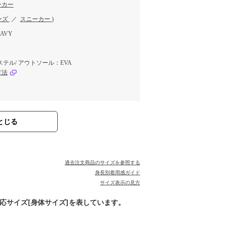
ーカー
ーズ
／
スニーカー
)
AVY
テル/ アウトソール：EVA
方法
とじる
過去注文商品のサイズを参照する
身長別着用感ガイド
サイズ表示の見方
対応サイズ[身体サイズ]を表しています。