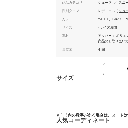
商品カテゴリ
シューズ
／
スニ
性別タイプ
レディース
(
シュ
カラー
WHITE、GRAY、N
サイズ
4サイズ展開
素材
アッパー： ポリエス
商品のお取り扱い
原産国
中国
サイズ
※ ( )内の数字がある場合は、ヌード
人気コーディネート