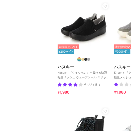
期間限定SALE
期間限定SA
¥200ｸｰﾎﾟﾝ
¥200ｸｰﾎﾟﾝ
ハスキー
ハスキー
Kitson+ 「クイッポン」と履ける快適
Kitson+
軽量メッシュ ウェーブソール スリッポ
軽量メッシュ ウ
ン スニーカー
ップスニー
4.00
（
1件
）
¥1,980
¥1,980