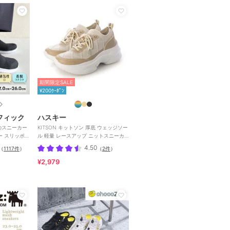
期間限定SALE
¥200ｸｰﾎﾟﾝ
フィック
ハスキー
のスニーカー
KITSON キットソン 厚底 ウェッジソー
ル 軽量 レースアップ ニットスニーカ
ー
4.50
（
1117件
）
（
2件
）
¥2,979