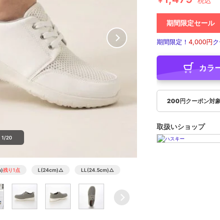
￥
税込
期間限定セール
期間限定！
4,000円
ク
カラ
200円クーポン対
取扱いショップ
1/20
)
残り1点
L(24cm)
△
LL(24.5cm)
△