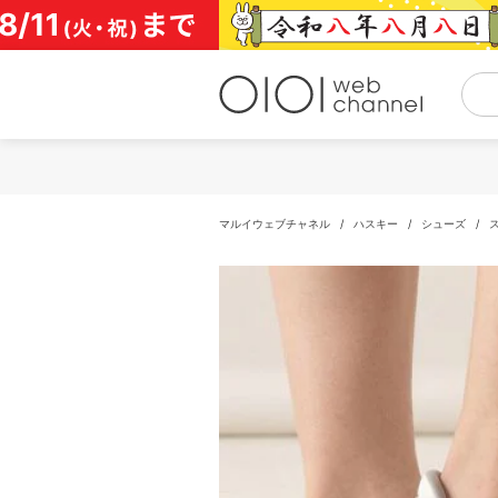
コ
ン
テ
ン
ツ
へ
ス
キ
ッ
プ
マルイウェブチャネル
/
ハスキー
/
シューズ
/