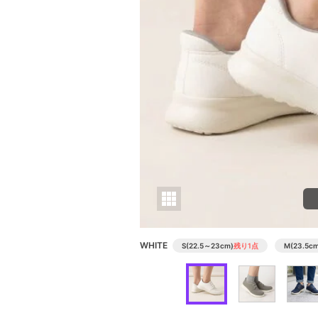
WHITE
S(22.5～23cm)
残り1点
M(23.5cm