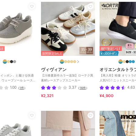
LE
期間限定SALE
期間限定SALE
¥1000ｸｰﾎﾟﾝ
ヴィヴィアン
オリエンタルトラ
 「クイッポン」と履ける快適
【26春夏新作カラー追加】ローテク異
【再入荷】軽量 オリトラ
ェーブソール レースア
素材レースアップスニーカー
人気NO.1 ニットスニーカー スリッポン
カー
/3709
1.00
3.37
4.63
（
1件
）
（
16件
）
¥2,321
¥4,900