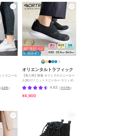
期間限定SALE
¥1000ｸｰﾎﾟﾝ
オリエンタルトラフィック
ニットスニーカ
【再入荷】軽量 オリトラのスニーカー
人気NO.1 ニットスニーカー スリッポン
/3709
4.63
（
22件
）
（
1117件
）
¥4,900