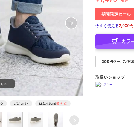
￥
税込
期間限定セール
今すぐ使える
2,000円
カラ
200円クーポン対
取扱いショップ
1/20
)
○
L(24cm)
×
LL(24.5cm)
残り1点