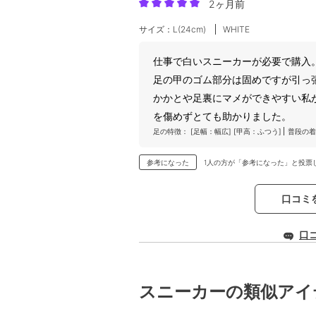
2ヶ月前
サイズ：L(24cm)
WHITE
仕事で白いスニーカーが必要で購入
足の甲のゴム部分は固めですが引っ
かかとや足裏にマメができやすい私
を傷めずとても助かりました。
足の特徴：
[足幅：幅広]
[甲高：ふつう]
普段の着
参考になった
1人の方が「参考になった」と投票
口コミ
口
スニーカーの類似アイ