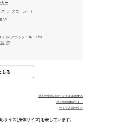
ーカー
ーズ
／
スニーカー
)
RAY
テル/ アウトソール：EVA
方法
とじる
過去注文商品のサイズを参照する
身長別着用感ガイド
サイズ表示の見方
対応サイズ[身体サイズ]を表しています。