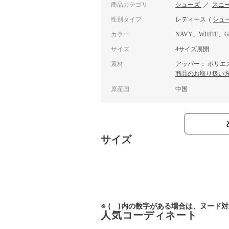
商品カテゴリ
シューズ
／
スニ
性別タイプ
レディース
(
シュ
カラー
NAVY、WHITE、G
サイズ
4サイズ展開
素材
アッパー： ポリエス
商品のお取り扱い
原産国
中国
サイズ
※ ( )内の数字がある場合は、ヌード
人気コーディネート