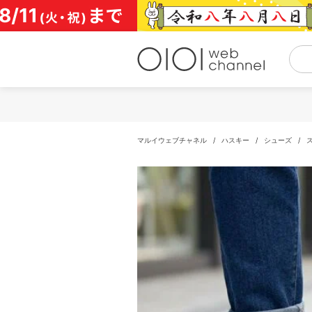
コ
ン
テ
ン
ツ
へ
ス
キ
ッ
プ
マルイウェブチャネル
/
ハスキー
/
シューズ
/