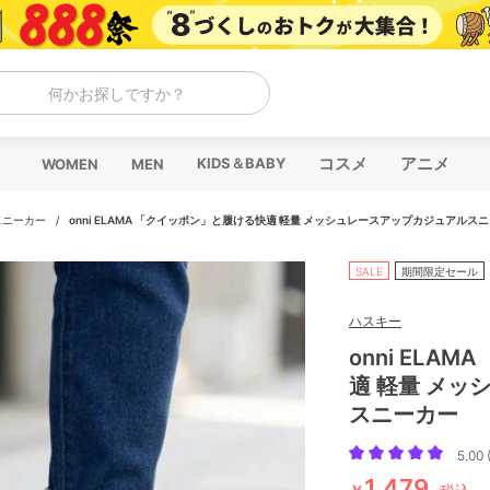
何かお探しですか？
コスメ
アニメ
KIDS＆BABY
WOMEN
MEN
スニーカー
/
onni ELAMA 「クイッポン」と履ける快適 軽量 メッシュレースアップカジュアルス
SALE
期間限定セール
ハスキー
onni ELA
適 軽量 メ
スニーカー
5.00 
1,479