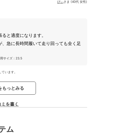
びぃ
さま (40代 女性)
。
張ると適度になります。
が、急に長時間履いて走り回っても全く足
用サイズ：23.5
しています。
をもっとみる
コミを書く
テム