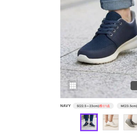
NAVY
S(22.5～23cm)
残り1点
M(23.5cm