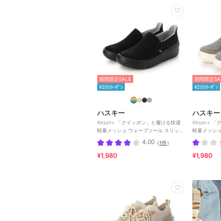
期間限定SALE
期間限定SA
¥200ｸｰﾎﾟﾝ
¥200ｸｰﾎﾟﾝ
ハスキー
ハスキー
Kitson+ 「クイッポン」と履ける快適
Kitson+
軽量メッシュ ウェーブソール スリッポ
軽量メッシュ ウ
ン スニーカー
ップスニー
4.00
（
1件
）
¥1,980
¥1,980