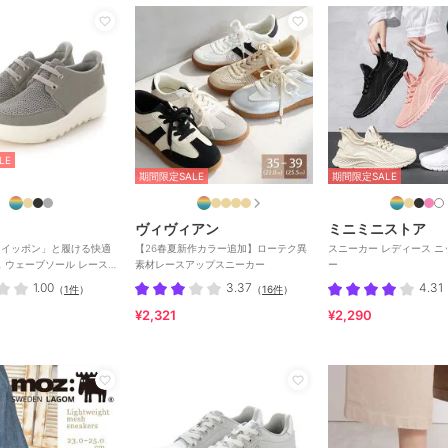
LE
期間限定SALE
期間限定SALE
ヴィヴィアン
ミニミニストア
 「クイッポン」と履ける快適
【26春夏新作カラー追加】ローテク異
スニーカー レディース 
ェーブソール レースア
素材レースアップスニーカー
ー
カー
1.00
3.37
4.31
（
1件
）
（
16件
）
¥2,321
¥2,290